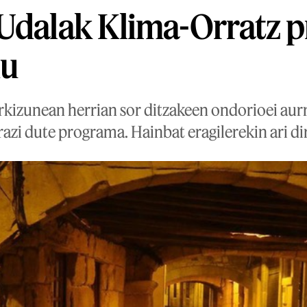
Udalak Klima-Orratz p
du
rkizunean herrian sor ditzakeen ondorioei aurr
razi dute programa. Hainbat eragilerekin ari di