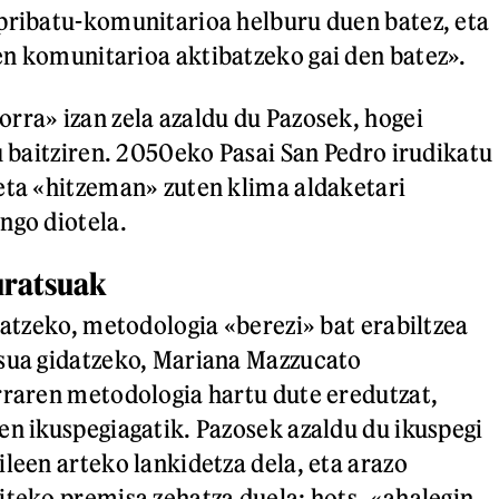
pribatu-komunitarioa helburu duen batez, eta
n komunitarioa aktibatzeko gai den batez».
rra» izan zela azaldu du Pazosek, hogei
du baitziren. 2050eko Pasai San Pedro irudikatu
eta «hitzeman» zuten klima aldaketari
ngo diotela.
uratsuak
natzeko, metodologia «berezi» bat erabiltzea
esua gidatzeko, Mariana Mazzucato
rraren metodologia hartu dute eredutzat,
en ikuspegiagatik. Pazosek azaldu du ikuspegi
ileen arteko lankidetza dela, eta arazo
iteko premisa zehatza duela: hots, «ahalegin