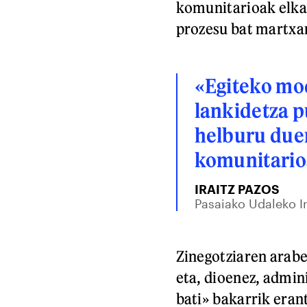
komunitarioak elkar
prozesu bat martxa
«Egiteko mod
lankidetza 
helburu duen
komunitario
IRAITZ PAZOS
Pasaiako Udaleko I
Zinegotziaren arab
eta, dioenez, admin
bati» bakarrik eran