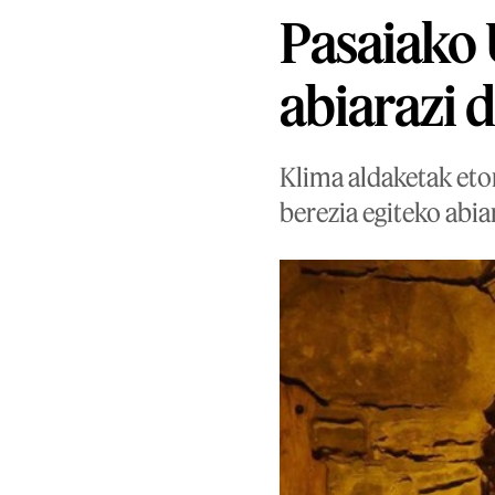
Pasaiako 
abiarazi 
Klima aldaketak eto
berezia egiteko abia