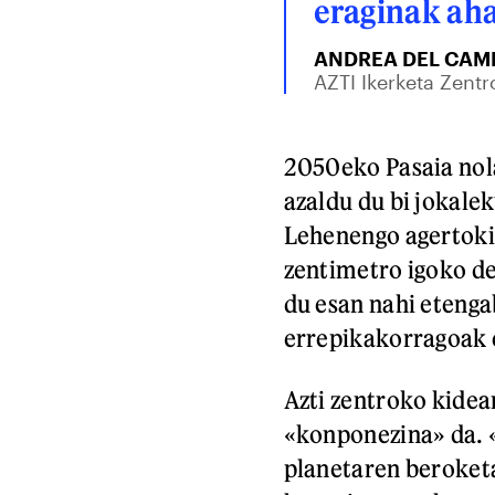
eraginak aha
ANDREA DEL CAM
AZTI Ikerketa Zentr
2050eko Pasaia nol
azaldu du bi jokalek
Lehenengo agertoki
zentimetro igoko de
du esan nahi etenga
errepikakorragoak e
Azti zentroko kidea
«konponezina» da. «
planetaren beroketa