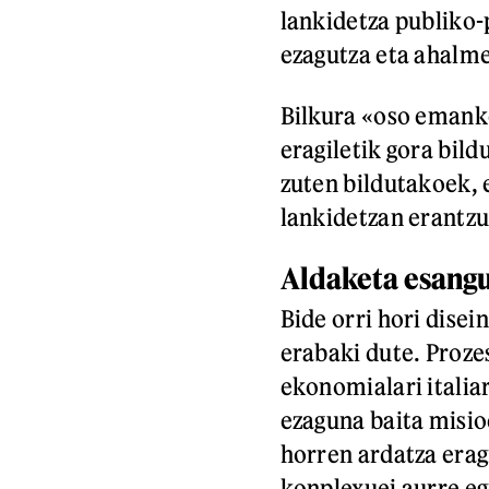
lankidetza publiko-
ezagutza eta ahalme
Bilkura «oso emanko
eragiletik gora bil
zuten bildutakoek, 
lankidetzan erantzu
Aldaketa esang
Bide orri hori disei
erabaki dute. Proz
ekonomialari italia
ezaguna baita misio
horren ardatza erag
konplexuei aurre eg