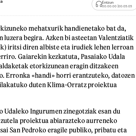
ra
Entzun
00:00:00
00:05:05
rkizuneko mehatxurik handienetako bat da,
n luzera begira. Azken bi asteetan Valentziatik
) iritsi diren albiste eta irudiek lehen lerroan
berriro. Gaiarekin kezkatuta, Pasaiako Udala
 aldaketak etorkizunean eragin ditzakeen
ko. Erronka «handi» horri erantzuteko, datozen
bilakatuko duten Klima-Orratz proiektua
ko Udaleko Ingurumen zinegotziak esan du
 zutela proiektua abiarazteko aurreneko
asai San Pedroko eragile publiko, pribatu eta