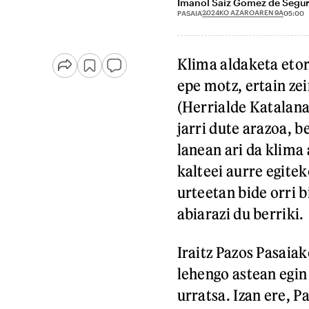
Imanol Saiz Gomez de Segu
2024KO AZAROAREN 9A
PASAIA
05:00
Klima aldaketa eto
epe motz, ertain zei
(Herrialde Katalanak
jarri dute arazoa, 
lanean ari da klima
kalteei aurre egite
urteetan bide orri 
abiarazi du berriki.
Iraitz Pazos Pasaia
lehengo astean egin
urratsa. Izan ere, P