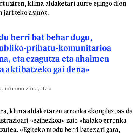
tu ziren, klima aldaketari aurre egingo dion
n jartzeko asmoz.
u berri bat behar dugu,
publiko-pribatu-komunitarioa
a, eta ezagutza eta ahalmen
a aktibatzeko gai dena»
ngurumen zinegotzia
era, klima aldaketaren erronka «konplexua» da
istrazioari «ezinezkoa» zaio «halako erronka
tzutea. «Egiteko modu berri batez ari gara,