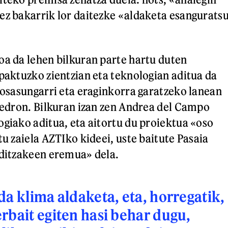
ez bakarrik lor daitezke «aldaketa esangurats
oa da lehen bilkuran parte hartu duten
npaktuzko zientzian eta teknologian aditua da
e osasungarri eta eraginkorra garatzeko lanean
 Pedron. Bilkuran izan zen Andrea del Campo
ogiako aditua, eta aitortu du proiektua «oso
tu zaiela AZTIko kideei, uste baitute Pasaia
 ditzakeen eremua» dela.
da klima aldaketa, eta, horregatik,
rbait egiten hasi behar dugu,