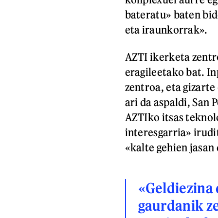
bateratu» baten bid
eta iraunkorrak».
AZTI ikerketa zentr
eragileetako bat. I
zentroa, eta gizart
ari da aspaldi, San
AZTIko itsas teknol
interesgarria» irudi
«kalte gehien jasan
«Geldiezina 
gaurdanik ze