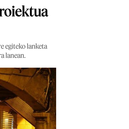
roiektua
e egiteko lanketa
ra lanean.