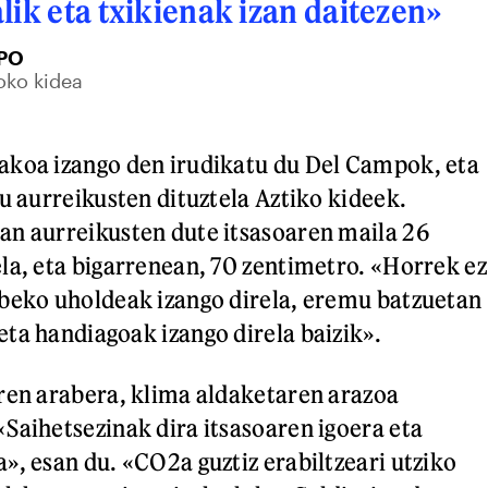
lik eta txikienak izan daitezen»
PO
oko kidea
akoa izango den irudikatu du Del Campok, eta
u aurreikusten dituztela Aztiko kideek.
an aurreikusten dute itsasoaren maila 26
la, eta bigarrenean, 70 zentimetro. «Horrek ez
beko uholdeak izango direla, eremu batzuetan
ta handiagoak izango direla baizik».
ren arabera, klima aldaketaren arazoa
Saihetsezinak dira itsasoaren igoera eta
», esan du. «CO2a guztiz erabiltzeari utziko