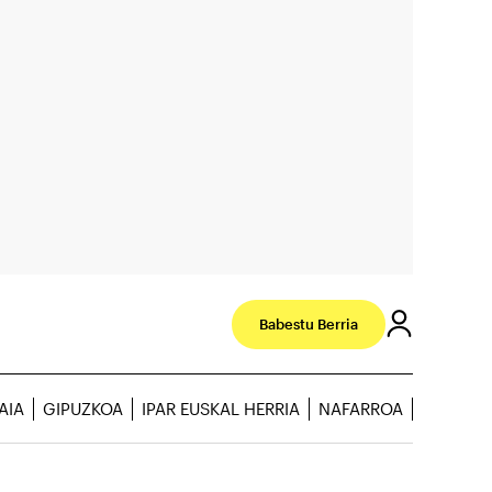
Babestu Berria
AIA
GIPUZKOA
IPAR EUSKAL HERRIA
NAFARROA