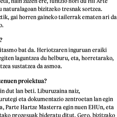
 eta, hain zuzen ere, funtzio hori du Hil Arte
u naturalagoan bizitzeko tresnak sortzea.
tik, gai horren gaineko tailerrak ematen ari da
o.
?
itasmo bat da. Heriotzaren inguruan eraiki
giten laguntzea du helburu, eta, horretarako,
ntzea sustatzea da asmoa.
 zenuen proiektua?
in dut lan beti. Liburuzaina naiz,
urutegi eta dokumentazio zentroetan lan egin
a, Parte Hartze Masterra egin nuen EHUn, eta
utako prozesuak bideratu ditut. Gero, bizitzako