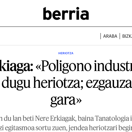
ARABA
BIZK
HERIOTZA
kiaga:
«Poligono industr
dugu heriotza; ezgauza
gara»
n du lan beti Nere Erkiagak, baina Tanatologia 
izi egitasmoa sortu zuen, jendea heriotzari begi