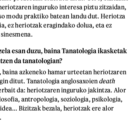
heriotzaren inguruko interesa piztu zitzaidan,
oso modu praktiko batean landu dut. Heriotza
a, ez heriotzak eragindako dolua, eta ez
o sinesmena.
ozela esan duzu, baina Tanatologia ikasketak
ntzen da tanatologian?
r, baina azkeneko hamar urteetan heriotzaren
gin ditut. Tanatologia anglosaxoien
death
erbait da: heriotzaren inguruko jakintza. Alor
ilosofia, antropologia, soziologia, psikologia,
dea… Bizitzak bezala, heriotzak ere alor
.