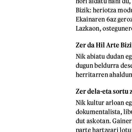
hori aldatu nahi du,
Bizik: heriotza mod
Ekainaren 6az geroz
Lazkaon, osteguner
Zer da Hil Arte Bizi
Nik abiatu dudan eg
dugun beldurra dese
herritarren ahaldu
Zer dela-eta sortu
Nik kultur arloan eg
dokumentalista, lib
dut askotan. Gainer
parte hartzeari lot