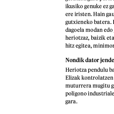
ikusiko genuke ez g
ere iristen. Hain ga
gutxieneko batera. B
dagoela modan edo j
heriotzaz, baizik et
hitz egitea, minimo
Nondik dator jende
Heriotza pendulu ba
Elizak kontrolatzen 
muturrera mugitu gar
poligono industrial
gara.