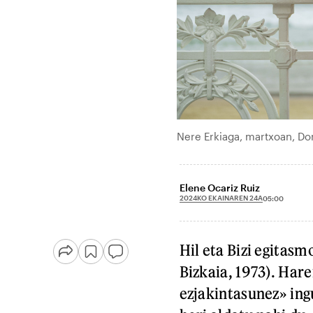
Nere Erkiaga, martxoan, Do
Elene Ocariz Ruiz
2024KO EKAINAREN 24A
05:00
Hil eta Bizi egitasm
Bizkaia, 1973). Hare
ezjakintasunez» ing