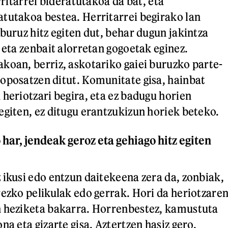
erritarrei bideratutakoa da bat, eta
tutakoa bestea. Herritarrei begirako lan
buruz hitz egiten dut, behar dugun jakintza
 eta zenbait alorretan gogoetak eginez.
koan, berriz, askotariko gaiei buruzko parte-
oposatzen ditut. Komunitate gisa, hainbat
 heriotzari begira, eta ez badugu horien
egiten, ez ditugu erantzukizun horiek beteko.
har, jendeak geroz eta gehiago hitz egiten
 ikusi edo entzun daitekeena zera da, zonbiak,
rezko pelikulak edo gerrak. Hori da heriotzare
n heziketa bakarra. Horrenbestez, kamustuta
na eta gizarte gisa. Aztertzen hasiz gero,