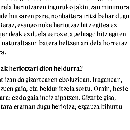
arela heriotzaren inguruko jakintzan minimora
ude hutsaren pare, nonbaitera iritsi behar dugu
eraz, esango nuke heriotzaz hitz egitea ez
endeak ez duela geroz eta gehiago hitz egiten
a naturaltasun batera heltzen ari dela horretaz
ra.
ak heriotzari dion beldurra?
t izan da gizartearen eboluzioan. Iraganean,
zuen gaia, eta beldur itzela sortu. Orain, beste
a: ez da gaia inoiz aipatzen. Gizarte gisa,
etara eraman dugu heriotza; ezgauza bihurtu