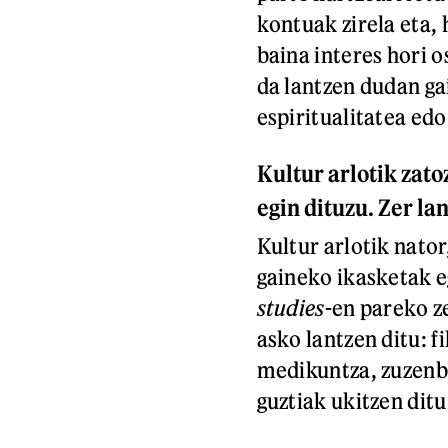
kontuak zirela eta, 
baina interes hori 
da lantzen dudan gai
espiritualitatea ed
Kultur arlotik zat
egin dituzu. Zer la
Kultur arlotik nato
gaineko ikasketak e
studies
-en pareko z
asko lantzen ditu: f
medikuntza, zuzenbi
guztiak ukitzen ditu