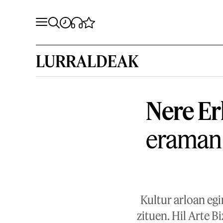
LURRALDEAK
Nere Er
eraman 
Kultur arloan egi
zituen. Hil Arte B