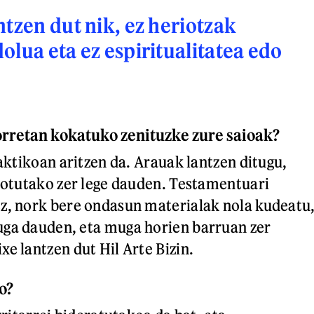
ntzen dut nik, ez heriotzak
olua eta ez espiritualitatea edo
orretan kokatuko zenituzke zure saioak?
raktikoan aritzen da. Arauak lantzen ditugu,
 lotutako zer lege dauden. Testamentuari
z, nork bere ondasun materialak nola kudeatu
uga dauden, eta muga horien barruan zer
e lantzen dut Hil Arte Bizin.
o?