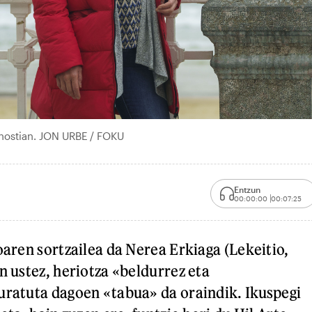
nostian. JON URBE / FOKU
Entzun
00:00:00
00:07:25
oaren sortzailea da Nerea Erkiaga (Lekeitio,
n ustez, heriotza «beldurrez eta
uratuta dagoen «tabua» da oraindik. Ikuspegi