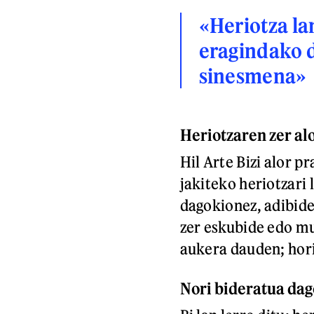
«Heriotza la
eragindako d
sinesmena»
Heriotzaren zer al
Hil Arte Bizi alor p
jakiteko heriotzari
dagokionez, adibide
zer eskubide edo m
aukera dauden; horix
Nori bideratua dag