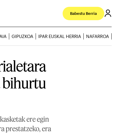
Babestu Berria
AIA
GIPUZKOA
IPAR EUSKAL HERRIA
NAFARROA
ialetara
 bihurtu
ikasketak ere egin
ra prestatzeko, era