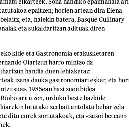
hamabi elkarteek. Sona handiko epaimahaia ari
tatutakoa epaitzen; horien artean dira Elena
belaitz, eta, haiekin batera, Basque Cullinary
nalak eta sukaldaritzan adituak diren
teko kide eta Gastronomia erakusketaren
Fernando Oiartzun harro mintzo da
ihartzun handia duen lehiaketaz:
teak izena dauka gastronomiari esker, eta hor
antzitsua». 1985ean hasi zuen bidea
Riobo aritu zen, orduko beste bazkide
akiarekin lotutako zerbait antolatu behar zela
ete ditu eurek sortutakoak, eta «sasoi betean»
nek.