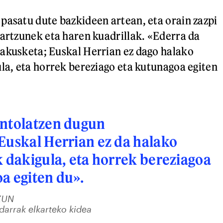
pasatu dute bazkideen artean, eta orain zazpi
iartzunek eta haren kuadrillak. «Ederra da
akusketa; Euskal Herrian ez dago halako
ula, eta horrek bereziago eta kutunagoa egiten
antolatzen dugun
Euskal Herrian ez da halako
k dakigula, eta horrek bereziagoa
a egiten du».
ZUN
darrak elkarteko kidea