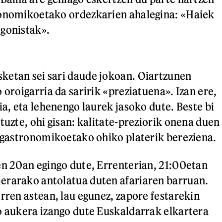
ronomikoetako ordezkarien ahalegina: «Haiek
gonistak».
ketan sei sari daude jokoan. Oiartzunen
 oroigarria da saririk «preziatuena». Izan ere,
ia, eta lehenengo laurek jasoko dute. Beste bi
tuzte, ohi gisan: kalitate-preziorik onena duen
e gastronomikoetako ohiko platerik bereziena.
en 20an egingo dute, Errenterian, 21:00etan
erarako antolatua duten afariaren barruan.
orren astean, lau egunez, zapore festarekin
o aukera izango dute Euskaldarrak elkartera