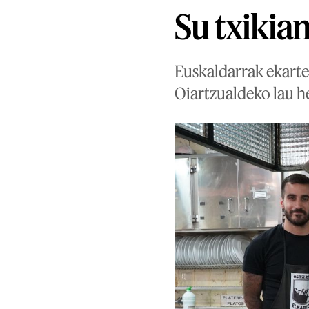
Su txikian
Euskaldarrak ekarte
Oiartzualdeko lau he