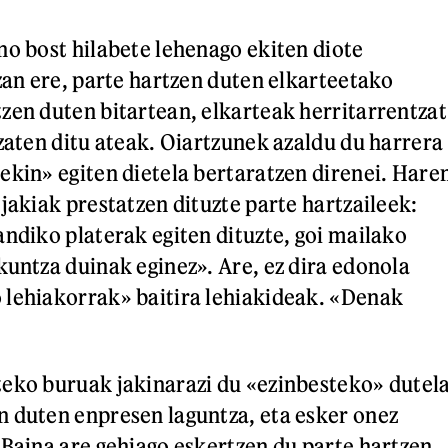
no bost hilabete lehenago ekiten diote
Izan ere, parte hartzen duten elkarteetako
zen duten bitartean, elkarteak herritarrentzat
izaten ditu ateak. Oiartzunek azaldu du harrera
ekin» egiten dietela bertaratzen direnei. Hare
jakiak prestatzen dituzte parte hartzaileek:
andiko platerak egiten dituzte, goi mailako
kuntza duinak eginez». Are, ez dira edonola
 lehiakorrak» baitira lehiakideak. «Denak
eko buruak jakinarazi du «ezinbesteko» dutel
 duten enpresen laguntza, eta esker onez
 Baina are gehiago eskertzen du parte hartzen