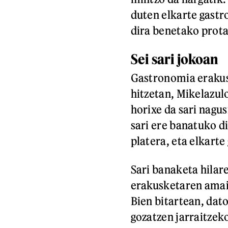
duten elkarte gast
dira benetako prota
Sei sari jokoan
Gastronomia erakus
hitzetan, Mikelazulo
horixe da sari nagus
sari ere banatuko di
platera, eta elkart
Sari banaketa hilar
erakusketaren amai
Bien bitartean, dat
gozatzen jarraitzek