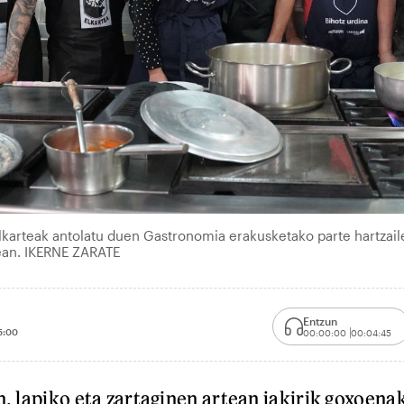
lkarteak antolatu duen Gastronomia erakusketako parte hartzail
tean. IKERNE ZARATE
Entzun
5:00
00:00:00
00:04:45
n, lapiko eta zartaginen artean jakirik goxoena