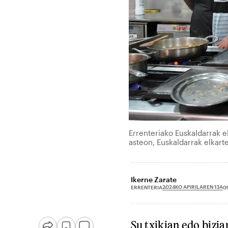
Errenteriako Euskaldarrak e
asteon, Euskaldarrak elkar
Ikerne Zarate
2024KO APIRILAREN 13A
ERRENTERIA
0
Su txikian edo bizia