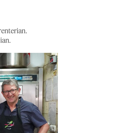
renterian.
ian.