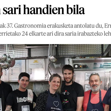
 sari handien bila
ak 37. Gastronomia erakusketa antolatu du, Er
rrietako 24 elkarte ari dira saria irabazteko leh