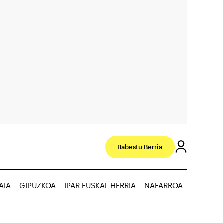
Babestu Berria
AIA
GIPUZKOA
IPAR EUSKAL HERRIA
NAFARROA