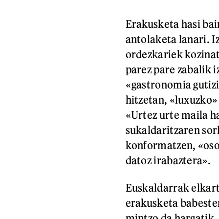
Erakusketa hasi bai
antolaketa lanari. 
ordezkariek kozinat
parez pare zabalik 
«gastronomia gutizi
hitzetan, «luxuzko» 
«Urtez urte maila h
sukaldaritzaren sor
konformatzen, «oso
datoz irabaztera».
Euskaldarrak elkart
erakusketa babesten
mintzo da hargatik.