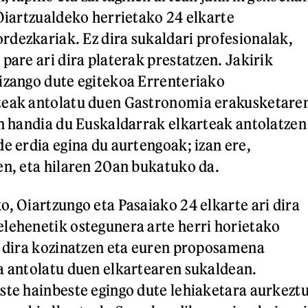
 Oiartzualdeko herrietako 24 elkarte
dezkariak. Ez dira sukaldari profesionalak,
pare ari dira platerak prestatzen. Jakirik
izango dute egitekoa Errenteriako
teak antolatu duen Gastronomia erakusketare
un handia du Euskaldarrak elkarteak antolatzen
de erdia egina du aurtengoak; izan ere,
en, eta hilaren 20an bukatuko da.
o, Oiartzungo eta Pasaiako 24 elkarte ari dira
lehenetik ostegunera arte herri horietako
u dira kozinatzen eta euren proposamena
a antolatu duen elkartearen sukaldean.
ste hainbeste egingo dute lehiaketara aurkezt