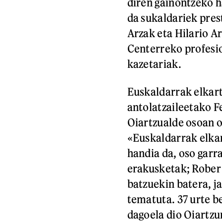
diren gainontzeko 
da sukaldariek pres
Arzak eta Hilario Ar
Centerreko profesio
kazetariak.
Euskaldarrak elkar
antolatzaileetako 
Oiartzualde osoan o
«Euskaldarrak elkar
handia da, oso garr
erakusketak; Rober 
batzuekin batera, j
tematuta. 37 urte b
dagoela dio Oiartzu