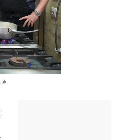
eak,
k