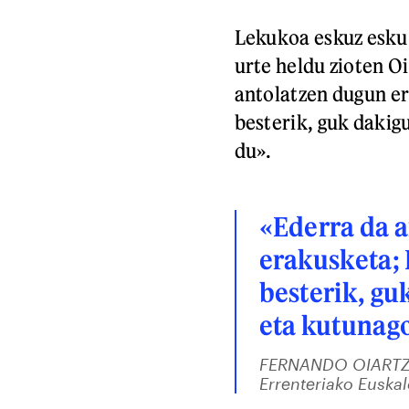
Lekukoa eskuz esku 
urte heldu zioten O
antolatzen dugun er
besterik, guk dakig
du».
«Ederra da 
erakusketa; 
besterik, gu
eta kutunago
FERNANDO OIART
Errenteriako Euskal