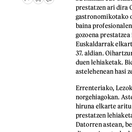
prestatzen ari dira
gastronomikotako or
baina profesionalen 
gozoena prestatzea 
Euskaldarrak elkar
37. aldian. Oihartz
duen lehiaketak. Bi
astelehenean hasi z
Errenteriako, Lezok
norgehiagokan. Aste
hiruna elkarte arit
prestatzen lehiaket
Datorren astean, be