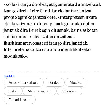
«soila» izango da obra, eta gaineratu du antzekoak
izango direla Leire Santillanek dantzarientzat
propio eginiko jantziak ere. «Interpreteen itxura
eta ikuskizunean duten pisua lagunduko duten
jantziak dira Leirek egin dituenak, baina askotan
soiltasunera iristea izaten da zailena.
Ikuskizunaren osagarri izango dira jantziak.
Interprete bakoitza oso ondo identifikatzeko
modukoak».
GAIAK
Arteak eta kultura
Dantza
Musika
Kukai
Maia Sein, Jon
Gipuzkoa
Euskal Herria