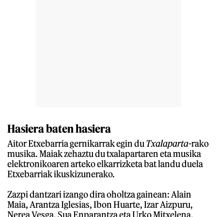
Hasiera baten hasiera
Aitor Etxebarria gernikarrak egin du
Txalaparta-
rako
musika. Maiak zehaztu du txalapartaren eta musika
elektronikoaren arteko elkarrizketa bat landu duela
Etxebarriak ikuskizunerako.
Zazpi dantzari izango dira oholtza gainean: Alain
Maia, Arantza Iglesias, Ibon Huarte, Izar Aizpuru,
Nerea Vesga, Sua Enparantza eta Urko Mitxelena.