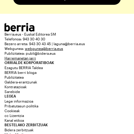
Berria.eus - Euskal Editorea SM
Telefonoa: 943 30 40 30
Bezero arreta: 943 30 43 45 | laguna@berria.eus
Webgunea:
webgunea@berria.eus
Publizitatea:
publi@bidera.eus
Harremanetan jarri
ORRIALDE KORPORATIBOAK
Ezagutu BERRIA Taldea
BERRIA berri bloga
Publizitatea
Galdera-erantzunak
Kontratazioak
Sarebide
LEGEA
Lege informazioa
Pribatutasun politika
Cookieak
cc Lizentzia
Kanal etikoa
BESTELAKO ZERBITZUAK
Bidera zerbitzuak