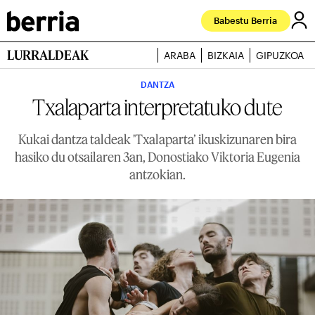
Babestu Berria
LURRALDEAK
ARABA
BIZKAIA
GIPUZKOA
DANTZA
Txalaparta interpretatuko dute
Kukai dantza taldeak 'Txalaparta’ ikuskizunaren bira
hasiko du otsailaren 3an, Donostiako Viktoria Eugenia
antzokian.