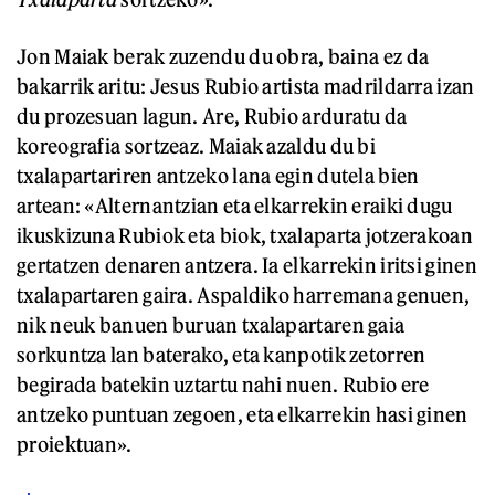
Jon Maiak berak zuzendu du obra, baina ez da
bakarrik aritu: Jesus Rubio artista madrildarra izan
du prozesuan lagun. Are, Rubio arduratu da
koreografia sortzeaz. Maiak azaldu du bi
txalapartariren antzeko lana egin dutela bien
artean: «Alternantzian eta elkarrekin eraiki dugu
ikuskizuna Rubiok eta biok, txalaparta jotzerakoan
gertatzen denaren antzera. Ia elkarrekin iritsi ginen
txalapartaren gaira. Aspaldiko harremana genuen,
nik neuk banuen buruan txalapartaren gaia
sorkuntza lan baterako, eta kanpotik zetorren
begirada batekin uztartu nahi nuen. Rubio ere
antzeko puntuan zegoen, eta elkarrekin hasi ginen
proiektuan».