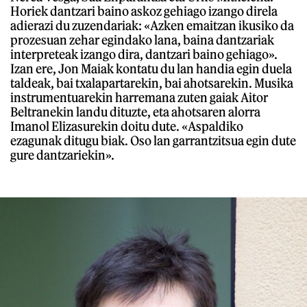
Horiek dantzari baino askoz gehiago izango direla
adierazi du zuzendariak: «Azken emaitzan ikusiko da
prozesuan zehar egindako lana, baina dantzariak
interpreteak izango dira, dantzari baino gehiago».
Izan ere, Jon Maiak kontatu du lan handia egin duela
taldeak, bai txalapartarekin, bai ahotsarekin. Musika
instrumentuarekin harremana zuten gaiak Aitor
Beltranekin landu dituzte, eta ahotsaren alorra
Imanol Elizasurekin doitu dute. «Aspaldiko
ezagunak ditugu biak. Oso lan garrantzitsua egin dute
gure dantzariekin».