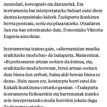
zuzendari, koreografo eta dantzariak. Eta
instrumentu bat interpretatzeko bideari eutsi diote
dantza konpainiako kideek
Txalaparta
ikuskizun
berria pentsatu, sortu eta plazaratzeko. Otsailaren
3an eta 4an estreinatuko dute, Donostiako Viktoria
Eugenia antzokian.
Instrumentua izateaz gain, «alternantzian musika
eraikitzeko modu bat» da txalaparta, Maiarentzat.
«Bi pertsonaren artean sortzen da doinua, eta,
eraikitzeko modu horretan, biren artean sortzen
dute biena den zerbait, baina aldi berean biena ez
dena». Hain zuzen ere, kontzeptu horri eutsi dio
Kukaik ikuskizuna sortzeko garaian. «Txalaparta
instrumentu fisikoarekin eta harremanak izateko
zein interpretatzeko modu horrekin jokatu dugu
Txalaparta
sortzeko».