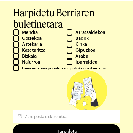
Harpidetu Berriaren
buletinetara
Mendia
Arratsaldekoa
Goizekoa
Badok
Astekaria
Kinka
Kazetaritza
Gipuzkoa
Bizkaia
Araba
Nafarroa
Iparraldea
Izena ematean
pribatutasun politika
onartzen duzu.