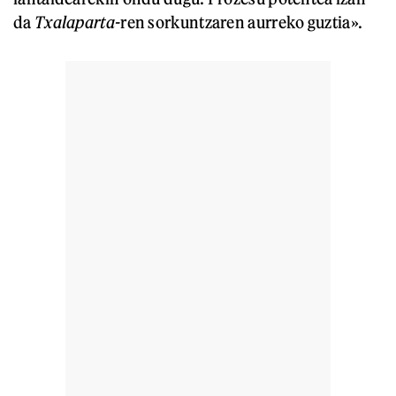
da
Txalaparta-
ren sorkuntzaren aurreko guztia».