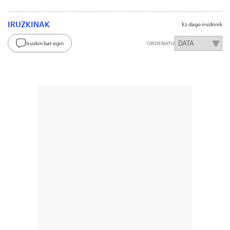
IRUZKINAK
Ez dago iruzkinik
Iruzkin bat egin
ORDENATU