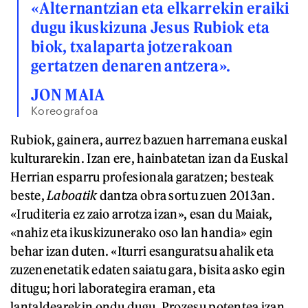
«Alternantzian eta elkarrekin eraiki
dugu ikuskizuna Jesus Rubiok eta
biok, txalaparta jotzerakoan
gertatzen denaren antzera».
JON MAIA
Koreografoa
Rubiok, gainera, aurrez bazuen harremana euskal
kulturarekin. Izan ere, hainbatetan izan da Euskal
Herrian esparru profesionala garatzen; besteak
beste,
Laboatik
dantza obra sortu zuen 2013an.
«Iruditeria ez zaio arrotza izan», esan du Maiak,
«nahiz eta ikuskizunerako oso lan handia» egin
behar izan duten. «Iturri esanguratsu ahalik eta
zuzenenetatik edaten saiatu gara, bisita asko egin
ditugu; hori laborategira eraman, eta
lantaldearekin ondu dugu. Prozesu potentea izan