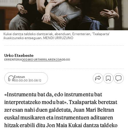
Kukai dantza taldeko dantzariak, abenduan, Errenterian, 'Txalaparta'
ikuskizuneko entseguan. MENDI URRUZUNO
Urko Etxebeste
2024KO URTARRILAREN 23A
ERRENTERIA
05:00
Entzun
00:00:00
00:06:12
«Instrumentu bat da, edo instrumentu bat
interpretatzeko modu bat». Txalapartak beretzat
zer esan nahi duen galdetuta, Juan Mari Beltran
euskal musikaren eta instrumentuen adituaren
hitzak erabili ditu Jon Maia Kukai dantza taldeko