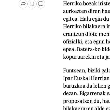
Herriko bozak irist
aurkezten diren hau
egitea. Hala egin d
Herriko bilakaera in
erantzun diote mem
ofizialki, eta egun
epea. Batera-ko kid
kopuruarekin eta j
Funtsean, biziki ga
Ipar Euskal Herrian 
buruzkoa da lehen g
dezan. Bigarrenak g
proposatzen du, hau
bilakaeraren alde e