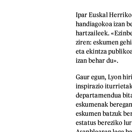
Ipar Euskal Herriko
handiagokoa izan be
hartzaileek. «Ezin
ziren: eskumen gehi
eta ekintza publikoa
izan behar du».
Gaur egun, Lyon hi
inspirazio iturrieta
departamendua bitan
eskumenak beregana
eskumen batzuk bere
estatus bereziko lu
Asanblearen lege ba