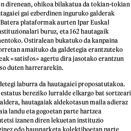
en direnean, ohikoa bilakatua da tokian-tokian
tagaiei gai ezberdinen inguruko galderak
u Batera plataformak aurten Ipar Euskal
stituzionalari buruz, eta 162 hautagaik
entoko. Ostiralean bukatuko da kanpaina
 horretan amaituko da galdetegia erantzuteko
eak «satisfos» agertu dira jasotako erantzun
aso duten harrerarekin.
ldetegi laburra da hautagaiei proposatutakoa.
estatus bereziko lurralde elkargo bat sortzear
aldera, hautagaiak aldekotasun maila adieraz
aia landu eta gogoetan parte hartzea
tetsi izanen diren lekuetan instituzio
ginez edo hausnarketa kolektiboetan parte