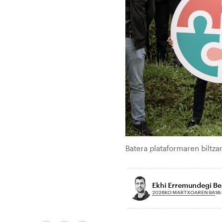
Batera plataformaren biltzar
Ekhi Erremundegi Be
2026KO MARTXOAREN 9A
16