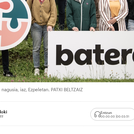
 nagusia, iaz, Ezpeletan. PATXI BELTZAIZ
loki
Entzun
:22
00:00:00
00:03:51