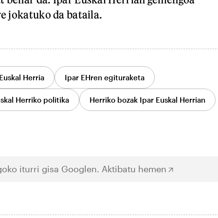
re jokatuko da bataila.
Euskal Herria
Ipar EHren egituraketa
skal Herriko politika
Herriko bozak Ipar Euskal Herrian
oko iturri gisa Googlen.
Aktibatu hemen