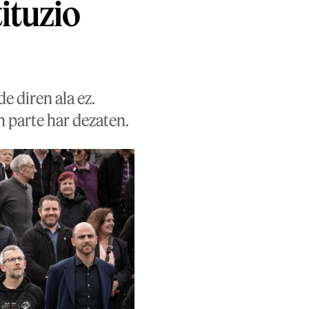
ituzio
e diren ala ez.
n parte har dezaten.