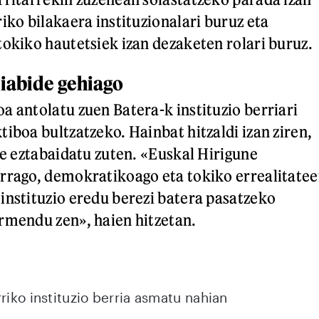
iko bilakaera instituzionalari buruz eta
tokiko hautetsiek izan dezaketen rolari buruz.
iabide gehiago
a antolatu zuen Batera-k instituzio berriari
iboa bultzatzeko. Hainbat hitzaldi izan ziren,
re eztabaidatu zuten. «Euskal Hirigune
rrago, demokratikoago eta tokiko errealitatee
instituzio eredu berezi batera pasatzeko
rmendu zen», haien hitzetan.
riko instituzio berria asmatu nahian