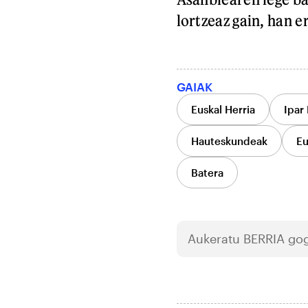
lortzeaz gain, han e
GAIAK
Euskal Herria
Ipar 
Hauteskundeak
Eu
Batera
Aukeratu
BERRIA
gog