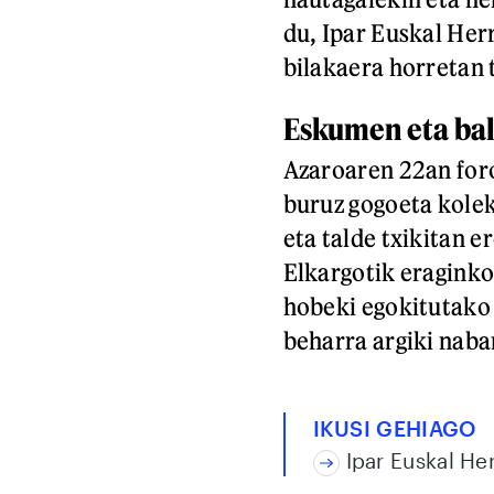
du, Ipar Euskal Herr
bilakaera horretan 
Eskumen eta bal
Azaroaren 22an foro
buruz gogoeta kolekt
eta talde txikitan e
Elkargotik eraginko
hobeki egokitutako 
beharra argiki naba
IKUSI GEHIAGO
Ipar Euskal Her