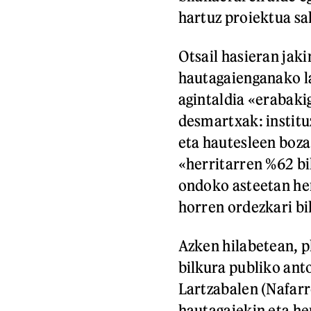
hartuz proiektua s
Otsail hasieran jak
hautagaienganako la
agintaldia «erabakig
desmartxak: institu
eta hautesleen boza 
«herritarren %62 bil
ondoko asteetan he
horren ordezkari bi
Azken hilabetean, p
bilkura publiko ant
Lartzabalen (Nafarr
hautagaiekin eta he