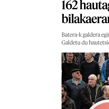
162 hauta
bilakaera
Batera-k galdera egi
Galdetu du hautetsi