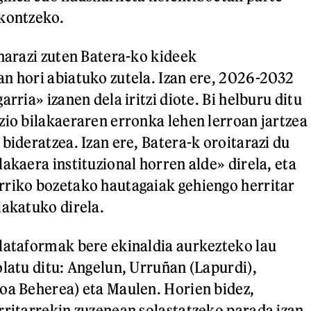
akontzeko.
inarazi zuten Batera-ko kideek
n hori abiatuko zutela. Izan ere, 2026-2032
arria» izanen dela iritzi diote. Bi helburu ditu
zio bilakaeraren erronka lehen lerroan jartzea
bideratzea. Izan ere, Batera-k oroitarazi du
akaera instituzional horren alde» direla, eta
rriko bozetako hautagaiak gehiengo herritar
lakatuko direla.
lataformak bere ekinaldia aurkezteko lau
olatu ditu: Angelun, Urruñan (Lapurdi),
oa Beherea) eta Maulen. Horien bidez,
rritarrekin zuzenean solastatzeko parada izan