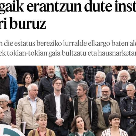
gaik erantzun dute inst
ri buruz
n die estatus bereziko lurralde elkargo baten ald
ek tokian-tokian gaia bultzatu eta hausnarketa