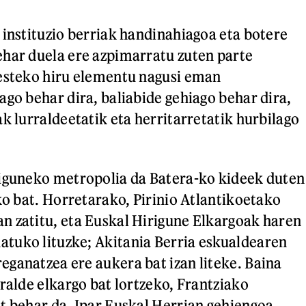
 instituzio berriak handinahiagoa eta botere
har duela ere azpimarratu zuten parte
besteko hiru elementu nagusi eman
ago behar dira, baliabide gehiago behar dira,
k lurraldeetatik eta herritarretatik hurbilago
riguneko metropolia da Batera-ko kideek duten
ko bat. Horretarako, Pirinio Atlantikoetako
 zatitu, eta Euskal Hirigune Elkargoak haren
tuko lituzke; Akitania Berria eskualdearen
ganatzea ere aukera bat izan liteke. Baina
rralde elkargo bat lortzeko, Frantziako
t behar da. Ipar Euskal Herrian gehiengoa