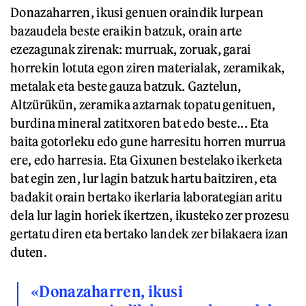
Donazaharren, ikusi genuen oraindik lurpean
bazaudela beste eraikin batzuk, orain arte
ezezagunak zirenak: murruak, zoruak, garai
horrekin lotuta egon ziren materialak, zeramikak,
metalak eta beste gauza batzuk. Gaztelun,
Altzürükün, zeramika aztarnak topatu genituen,
burdina mineral zatitxoren bat edo beste... Eta
baita gotorleku edo gune harresitu horren murrua
ere, edo harresia. Eta Gixunen bestelako ikerketa
bat egin zen, lur lagin batzuk hartu baitziren, eta
badakit orain bertako ikerlaria laborategian aritu
dela lur lagin horiek ikertzen, ikusteko zer prozesu
gertatu diren eta bertako landek zer bilakaera izan
duten.
«Donazaharren, ikusi