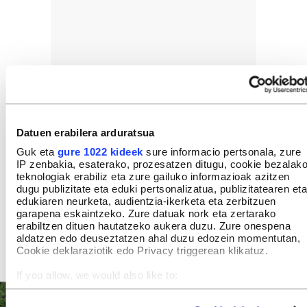
Datuen erabilera arduratsua
Guk eta
gure 1022 kideek
sure informacio pertsonala, zure
IP zenbakia, esaterako, prozesatzen ditugu, cookie bezalak
teknologiak erabiliz eta zure gailuko informazioak azitzen
dugu publizitate eta eduki pertsonalizatua, publizitatearen eta
edukiaren neurketa, audientzia-ikerketa eta zerbitzuen
garapena eskaintzeko. Zure datuak nork eta zertarako
erabiltzen dituen hautatzeko aukera duzu. Zure onespena
aldatzen edo deuseztatzen ahal duzu edozein momentutan,
Cookie deklaraziotik edo Privacy triggerean klikatuz.
If you allow, we would also like to:
Collect information about your geographical location
which can be accurate to within several meters