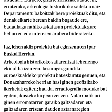
erraterako, arkeologia historikoko sailekoa naiz.
Departamentu bakoitzak bere proiektuak ditu, eta
denak elkarte berean baldin bagaude ere,
badaukagu nahiko askatasun proiektuak gure
beharren edo interesen arabera bideratzeko.
Iaz, lehen aldiz proiektu bat egin zenuten Ipar
Euskal Herrian.
Arkeologia historikoko sailarentzat lehenengo
ekinaldia izan zen. Iaz mugaz gaindiko
euroeskualdeko proiektu bat eskuratu genuen, eta
Donazaharreko
herrian hasi ginen geofisikako
ikerketak egiten; hau da, erradiografia moduko bat
egiten, ikusteko lurpean zer zen. Nafarroatik ari
ginen erromatarren garaiko galtzadaren eta
galtzadaren ertzean dauden aztarnategien