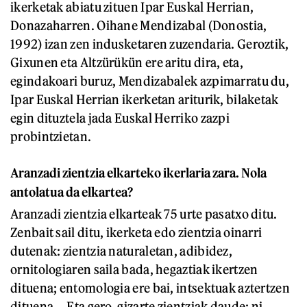
ikerketak abiatu zituen Ipar Euskal Herrian,
Donazaharren. Oihane Mendizabal (Donostia,
1992) izan zen indusketaren zuzendaria. Geroztik,
Gixunen eta Altzürükün ere aritu dira, eta,
egindakoari buruz, Mendizabalek azpimarratu du,
Ipar Euskal Herrian ikerketan ariturik, bilaketak
egin dituztela jada Euskal Herriko zazpi
probintzietan.
Aranzadi zientzia elkarteko ikerlaria zara. Nola
antolatua da elkartea?
Aranzadi zientzia elkarteak 75 urte pasatxo ditu.
Zenbait sail ditu, ikerketa edo zientzia oinarri
dutenak: zientzia naturaletan, adibidez,
ornitologiaren saila bada, hegaztiak ikertzen
dituena; entomologia ere bai, intsektuak aztertzen
dituena... Eta gero, gizarte zientziak daude; ni,