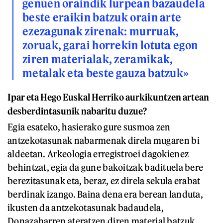
genuen oraindik lurpean bazaudela
beste eraikin batzuk orain arte
ezezagunak zirenak: murruak,
zoruak, garai horrekin lotuta egon
ziren materialak, zeramikak,
metalak eta beste gauza batzuk»
Ipar eta Hego Euskal Herriko aurkikuntzen artean
desberdintasunik nabaritu duzue?
Egia esateko, hasierako gure susmoa zen
antzekotasunak nabarmenak direla mugaren bi
aldeetan. Arkeologia erregistroei dagokienez
behintzat, egia da gune bakoitzak badituela bere
berezitasunak eta, beraz, ez direla sekula erabat
berdinak izango. Baina dena era berean landuta,
ikusten da antzekotasunak badaudela,
Donazaharren ateratzen diren material batzuk