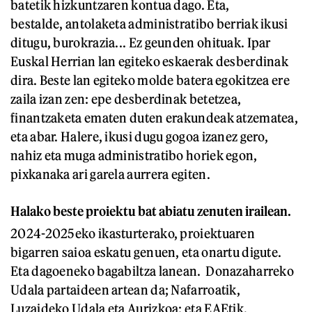
batetik hizkuntzaren kontua dago. Eta,
bestalde, antolaketa administratibo berriak ikusi
ditugu, burokrazia... Ez geunden ohituak. Ipar
Euskal Herrian lan egiteko eskaerak desberdinak
dira. Beste lan egiteko molde batera egokitzea ere
zaila izan zen: epe desberdinak betetzea,
finantzaketa ematen duten erakundeak atzematea,
eta abar. Halere, ikusi dugu gogoa izanez gero,
nahiz eta muga administratibo horiek egon,
pixkanaka ari garela aurrera egiten.
Halako beste proiektu bat abiatu zenuten irailean.
2024-2025eko ikasturterako, proiektuaren
bigarren saioa eskatu genuen, eta onartu digute.
Eta dagoeneko bagabiltza lanean. Donazaharreko
Udala partaideen artean da; Nafarroatik,
Luzaideko Udala eta Aurizkoa; eta EAEtik,