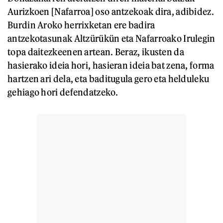
Aurizkoen [Nafarroa] oso antzekoak dira, adibidez.
Burdin Aroko herrixketan ere badira
antzekotasunak Altzürükün eta Nafarroako Irulegin
topa daitezkeenen artean. Beraz, ikusten da
hasierako ideia hori, hasieran ideia bat zena, forma
hartzen ari dela, eta baditugula gero eta helduleku
gehiago hori defendatzeko.