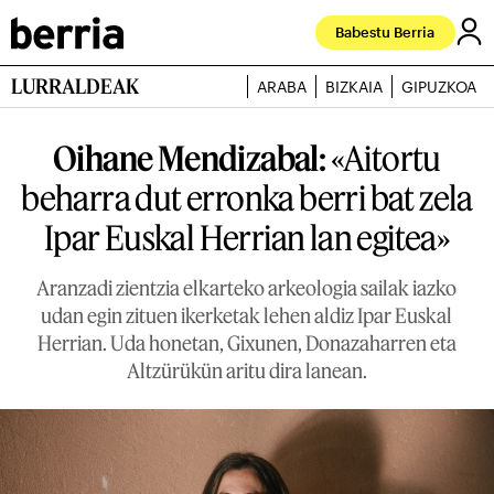
Babestu Berria
LURRALDEAK
ARABA
BIZKAIA
GIPUZKOA
Oihane Mendizabal:
«Aitortu
beharra dut erronka berri bat zela
Ipar Euskal Herrian lan egitea»
Aranzadi zientzia elkarteko arkeologia sailak iazko
udan egin zituen ikerketak lehen aldiz Ipar Euskal
Herrian. Uda honetan, Gixunen, Donazaharren eta
Altzürükün aritu dira lanean.