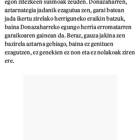
egon zitezkeen susmoak zeuden. Donazaharren,
aztarnategia jadanik ezagutua zen, garai batean
jada ikertu zirelako herriguneko eraikin batzuk,
baina Donazaharreko egungo herria erromatarren
garaikoaren gainean da. Beraz, gauza jakina zen
bazirela aztarna gehiago, baina ez genituen
ezagutzen, ez genekien ez non eta ez nolakoak ziren
ere.