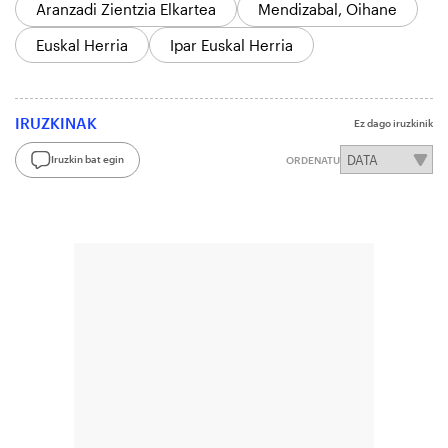
Aranzadi Zientzia Elkartea
Mendizabal, Oihane
Euskal Herria
Ipar Euskal Herria
IRUZKINAK
Ez dago iruzkinik
Iruzkin bat egin
ORDENATU