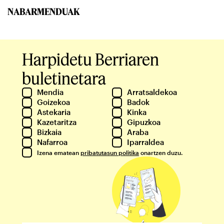
NABARMENDUAK
Harpidetu Berriaren
buletinetara
Mendia
Arratsaldekoa
Goizekoa
Badok
Astekaria
Kinka
Kazetaritza
Gipuzkoa
Bizkaia
Araba
Nafarroa
Iparraldea
Izena ematean
pribatutasun politika
onartzen duzu.