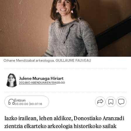
Oihane Mendizabal arkeologoa. GUILLAUME FAUVEAU
Julene Muruaga Hiriart
2024KO ABENDUAREN 15A
05:00
Entzun
00:00:00
00:07:16
Iazko irailean, lehen aldikoz, Donostiako Aranzadi
zientzia elkarteko arkeologia historikoko sailak