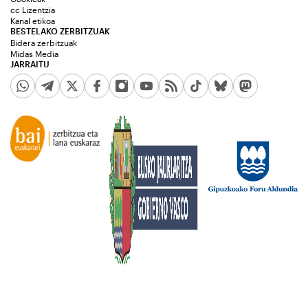
cc Lizentzia
Kanal etikoa
BESTELAKO ZERBITZUAK
Bidera zerbitzuak
Midas Media
JARRAITU