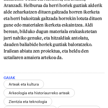
Aranzadi. Helburua da herri horiek guztiak alderik
alde zeharkatzen dituen galtzada horren ikerketa
eta herri bakoitzak galtzada horrekin lotuta dituen
gune edo materialen ikerketa eskaintzea. Aldi
berean, bilduko dugun materiala erakusketetan
jarri nahiko genuke, eta hitzaldiak antolatu,
dauden baliabide horiek guztiak baloratzeko.
Irailean abiatu zen proiektua, eta heldu den
uztailaren amaiera artekoa da.
GAIAK
Arteak eta kultura
Arkeologia eta historiaurreko arteak
Zientzia eta teknologia