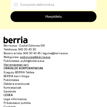
Berria.eus - Euskal Editorea SM
Telefonoa: 943 30 40 30
Bezero arreta: 943 30 43 45 | laguna@berria.eus
Webgunea:
webgunea@berria.eus
Publizitatea:
publi@bidera.eus
Harremanetan jarri
ORRIALDE KORPORATIBOAK
Ezagutu BERRIA Taldea
BERRIA berri bloga
Publizitatea
Galdera-erantzunak
Kontratazioak
Sarebide
LEGEA
Lege informazioa
Pribatutasun politika
Cookieak