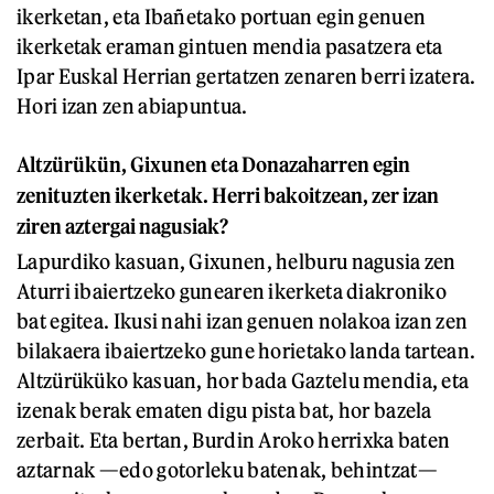
ikerketan, eta Ibañetako portuan egin genuen
ikerketak eraman gintuen mendia pasatzera eta
Ipar Euskal Herrian gertatzen zenaren berri izatera.
Hori izan zen abiapuntua.
Altzürükün, Gixunen eta Donazaharren egin
zenituzten ikerketak. Herri bakoitzean, zer izan
ziren aztergai nagusiak?
Lapurdiko kasuan, Gixunen, helburu nagusia zen
Aturri ibaiertzeko gunearen ikerketa diakroniko
bat egitea. Ikusi nahi izan genuen nolakoa izan zen
bilakaera ibaiertzeko gune horietako landa tartean.
Altzürüküko kasuan, hor bada Gaztelu mendia, eta
izenak berak ematen digu pista bat, hor bazela
zerbait. Eta bertan, Burdin Aroko herrixka baten
aztarnak —edo gotorleku batenak, behintzat—