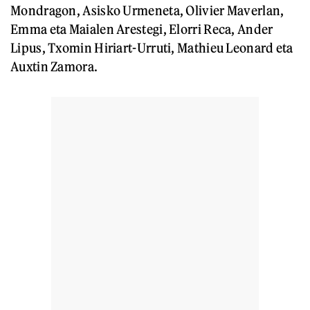
Mondragon, Asisko Urmeneta, Olivier Maverlan,
Emma eta Maialen Arestegi, Elorri Reca, Ander
Lipus, Txomin Hiriart-Urruti, Mathieu Leonard eta
Auxtin Zamora.