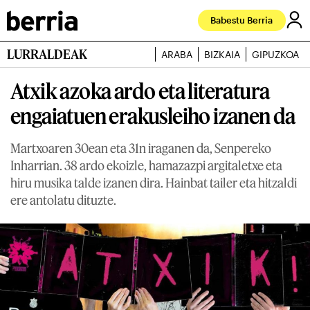
Babestu Berria
LURRALDEAK
ARABA
BIZKAIA
GIPUZKOA
Atxik azoka ardo eta literatura
engaiatuen erakusleiho izanen da
Martxoaren 30ean eta 31n iraganen da, Senpereko
Inharrian. 38 ardo ekoizle, hamazazpi argitaletxe eta
hiru musika talde izanen dira. Hainbat tailer eta hitzaldi
ere antolatu dituzte.