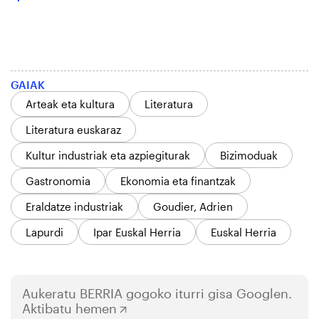
GAIAK
Arteak eta kultura
Literatura
Literatura euskaraz
Kultur industriak eta azpiegiturak
Bizimoduak
Gastronomia
Ekonomia eta finantzak
Eraldatze industriak
Goudier, Adrien
Lapurdi
Ipar Euskal Herria
Euskal Herria
Aukeratu
BERRIA
gogoko iturri gisa Googlen.
Aktibatu hemen