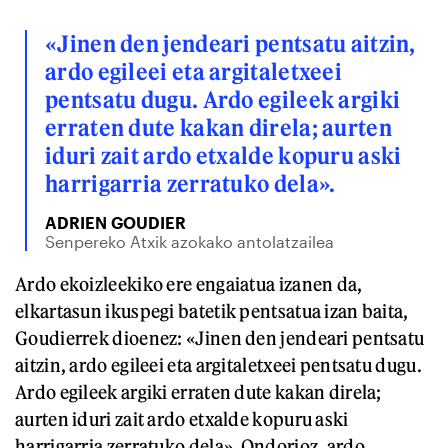
«Jinen den jendeari pentsatu aitzin,
ardo egileei eta argitaletxeei
pentsatu dugu. Ardo egileek argiki
erraten dute kakan direla; aurten
iduri zait ardo etxalde kopuru aski
harrigarria zerratuko dela».
ADRIEN GOUDIER
Senpereko Atxik azokako antolatzailea
Ardo ekoizleekiko ere engaiatua izanen da,
elkartasun ikuspegi batetik pentsatua izan baita,
Goudierrek dioenez: «Jinen den jendeari pentsatu
aitzin, ardo egileei eta argitaletxeei pentsatu dugu.
Ardo egileek argiki erraten dute kakan direla;
aurten iduri zait ardo etxalde kopuru aski
harrigarria zerratuko dela». Ondorioz, ardo