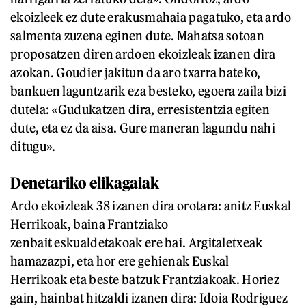
ekoizleek ez dute erakusmahaia pagatuko, eta ardo
salmenta zuzena eginen dute. Mahatsa sotoan
proposatzen diren ardoen ekoizleak izanen dira
azokan. Goudier jakitun da aro txarra bateko,
bankuen laguntzarik eza besteko, egoera zaila bizi
dutela: «Gudukatzen dira, erresistentzia egiten
dute, eta ez da aisa. Gure maneran lagundu nahi
ditugu».
Denetariko elikagaiak
Ardo ekoizleak 38 izanen dira orotara: anitz Euskal
Herrikoak, baina Frantziako
zenbait eskualdetakoak ere bai. Argitaletxeak
hamazazpi, eta hor ere gehienak Euskal
Herrikoak eta beste batzuk Frantziakoak. Horiez
gain, hainbat hitzaldi izanen dira: Idoia Rodriguez