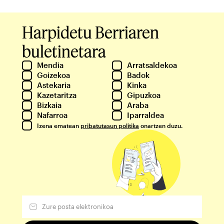
Harpidetu Berriaren
buletinetara
Mendia
Arratsaldekoa
Goizekoa
Badok
Astekaria
Kinka
Kazetaritza
Gipuzkoa
Bizkaia
Araba
Nafarroa
Iparraldea
Izena ematean
pribatutasun politika
onartzen duzu.