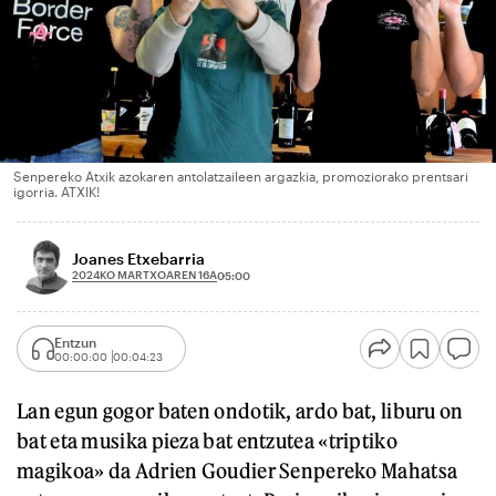
Senpereko Atxik azokaren antolatzaileen argazkia, promoziorako prentsari
igorria. ATXIK!
Joanes Etxebarria
2024KO MARTXOAREN 16A
05:00
Entzun
00:00:00
00:04:23
Lan egun gogor baten ondotik, ardo bat, liburu on
bat eta musika pieza bat entzutea «triptiko
magikoa» da Adrien Goudier Senpereko Mahatsa