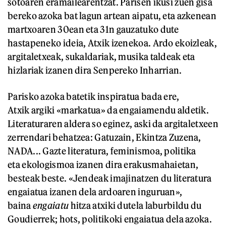
sotoaren eramailearentzat. Parisen ikusi zuen gisa
bereko azoka bat lagun artean aipatu, eta azkenean
martxoaren 30ean eta 31n gauzatuko dute
hastapeneko ideia, Atxik izenekoa. Ardo ekoizleak,
argitaletxeak, sukaldariak, musika taldeak eta
hizlariak izanen dira Senpereko Inharrian.
Parisko azoka batetik inspiratua bada ere,
Atxik argiki «markatua» da engaiamendu aldetik.
Literaturaren aldera so eginez, aski da argitaletxeen
zerrendari behatzea: Gatuzain, Ekintza Zuzena,
NADA... Gazte literatura, feminismoa, politika
eta ekologismoa izanen dira erakusmahaietan,
besteak beste. «Jendeak imajinatzen du literatura
engaiatua izanen dela ardoaren inguruan»,
baina
engaiatu
hitza atxiki dutela laburbildu du
Goudierrek; hots, politikoki engaiatua dela azoka.