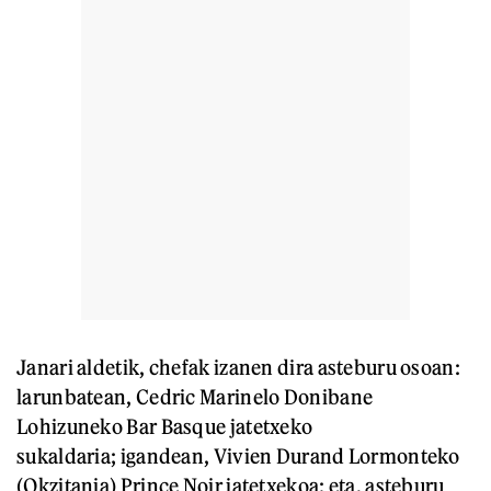
Janari aldetik, chefak izanen dira asteburu osoan:
larunbatean, Cedric Marinelo Donibane
Lohizuneko Bar Basque jatetxeko
sukaldaria; igandean, Vivien Durand Lormonteko
(Okzitania) Prince Noir jatetxekoa; eta, asteburu