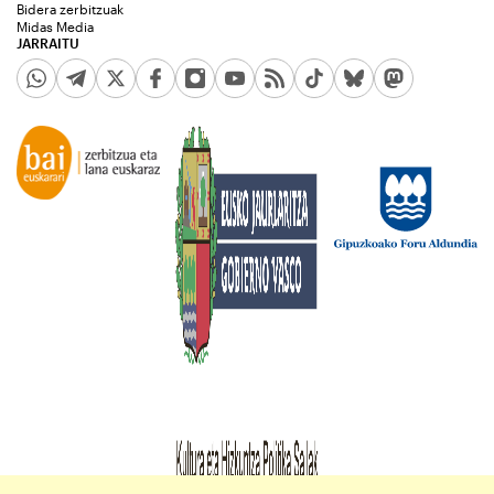
Bidera zerbitzuak
Midas Media
JARRAITU