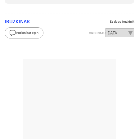
IRUZKINAK
Ez dago iruzkinik
Iruzkin bat egin
ORDENATU