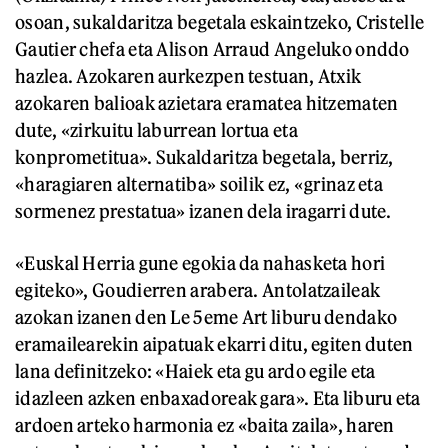
osoan, sukaldaritza begetala eskaintzeko, Cristelle
Gautier chefa eta Alison Arraud Angeluko onddo
hazlea. Azokaren aurkezpen testuan, Atxik
azokaren balioak azietara eramatea hitzematen
dute, «zirkuitu laburrean lortua eta
konprometitua». Sukaldaritza begetala, berriz,
«haragiaren alternatiba» soilik ez, «grinaz eta
sormenez prestatua» izanen dela iragarri dute.
«Euskal Herria gune egokia da nahasketa hori
egiteko», Goudierren arabera. Antolatzaileak
azokan izanen den Le 5eme Art liburu dendako
eramailearekin aipatuak ekarri ditu, egiten duten
lana definitzeko: «Haiek eta gu ardo egile eta
idazleen azken enbaxadoreak gara». Eta liburu eta
ardoen arteko harmonia ez «baita zaila», haren