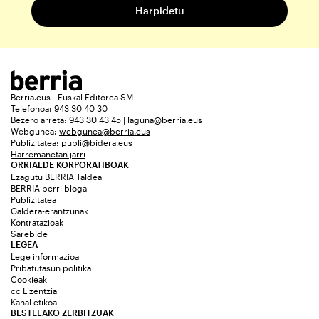
Berria.eus - Euskal Editorea SM
Telefonoa: 943 30 40 30
Bezero arreta: 943 30 43 45 | laguna@berria.eus
Webgunea:
webgunea@berria.eus
Publizitatea:
publi@bidera.eus
Harremanetan jarri
ORRIALDE KORPORATIBOAK
Ezagutu BERRIA Taldea
BERRIA berri bloga
Publizitatea
Galdera-erantzunak
Kontratazioak
Sarebide
LEGEA
Lege informazioa
Pribatutasun politika
Cookieak
cc Lizentzia
Kanal etikoa
BESTELAKO ZERBITZUAK