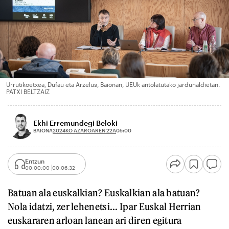
Urrutikoetxea, Dufau eta Arzelus, Baionan, UEUk antolatutako jardunaldietan.
PATXI BELTZAIZ
Ekhi Erremundegi Beloki
2024KO AZAROAREN 22A
BAIONA
05:00
Entzun
00:00:00
00:06:32
Batuan ala euskalkian? Euskalkian ala batuan?
Nola idatzi, zer lehenetsi... Ipar Euskal Herrian
euskararen arloan lanean ari diren egitura