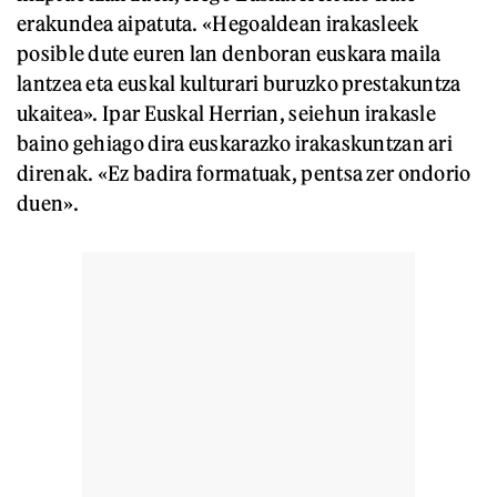
erakundea aipatuta. «Hegoaldean irakasleek
posible dute euren lan denboran euskara maila
lantzea eta euskal kulturari buruzko prestakuntza
ukaitea». Ipar Euskal Herrian, seiehun irakasle
baino gehiago dira euskarazko irakaskuntzan ari
direnak. «Ez badira formatuak, pentsa zer ondorio
duen».