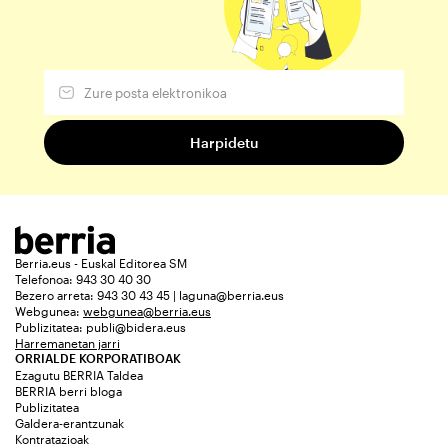
Berria.eus - Euskal Editorea SM
Telefonoa: 943 30 40 30
Bezero arreta: 943 30 43 45 | laguna@berria.eus
Webgunea:
webgunea@berria.eus
Publizitatea:
publi@bidera.eus
Harremanetan jarri
ORRIALDE KORPORATIBOAK
Ezagutu BERRIA Taldea
BERRIA berri bloga
Publizitatea
Galdera-erantzunak
Kontratazioak