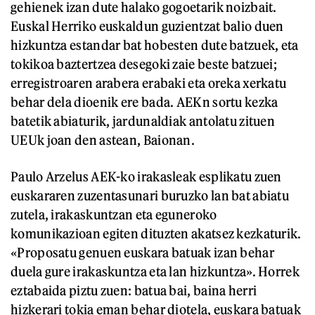
gehienek izan dute halako gogoetarik noizbait.
Euskal Herriko euskaldun guzientzat balio duen
hizkuntza estandar bat hobesten dute batzuek, eta
tokikoa baztertzea desegoki zaie beste batzuei;
erregistroaren arabera erabaki eta oreka xerkatu
behar dela dioenik ere bada. AEKn sortu kezka
batetik abiaturik, jardunaldiak antolatu zituen
UEUk joan den astean, Baionan.
Paulo Arzelus AEK-ko irakasleak esplikatu zuen
euskararen zuzentasunari buruzko lan bat abiatu
zutela, irakaskuntzan eta eguneroko
komunikazioan egiten dituzten akatsez kezkaturik.
«Proposatu genuen euskara batuak izan behar
duela gure irakaskuntza eta lan hizkuntza». Horrek
eztabaida piztu zuen: batua bai, baina herri
hizkerari tokia eman behar diotela, euskara batuak