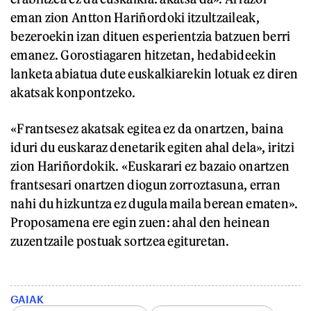
eman zion Antton Hariñordoki itzultzaileak,
bezeroekin izan dituen esperientzia batzuen berri
emanez. Gorostiagaren hitzetan, hedabideekin
lanketa abiatua dute euskalkiarekin lotuak ez diren
akatsak konpontzeko.
«Frantsesez akatsak egitea ez da onartzen, baina
iduri du euskaraz denetarik egiten ahal dela», iritzi
zion Hariñordokik. «Euskarari ez bazaio onartzen
frantsesari onartzen diogun zorroztasuna, erran
nahi du hizkuntza ez dugula maila berean ematen».
Proposamena ere egin zuen: ahal den heinean
zuzentzaile postuak sortzea egituretan.
GAIAK