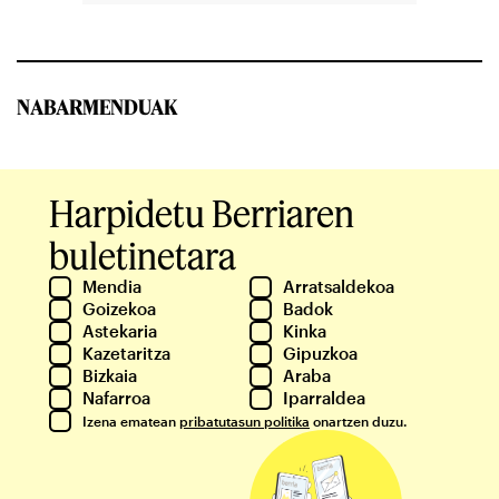
NABARMENDUAK
Harpidetu Berriaren
buletinetara
Mendia
Arratsaldekoa
Goizekoa
Badok
Astekaria
Kinka
Kazetaritza
Gipuzkoa
Bizkaia
Araba
Nafarroa
Iparraldea
Izena ematean
pribatutasun politika
onartzen duzu.