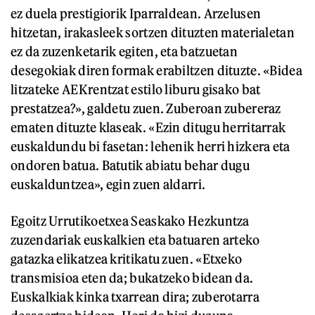
ez duela prestigiorik Iparraldean. Arzelusen
hitzetan, irakasleek sortzen dituzten materialetan
ez da zuzenketarik egiten, eta batzuetan
desegokiak diren formak erabiltzen dituzte. «Bidea
litzateke AEKrentzat estilo liburu gisako bat
prestatzea?», galdetu zuen. Zuberoan zubereraz
ematen dituzte klaseak. «Ezin ditugu herritarrak
euskaldundu bi fasetan: lehenik herri hizkera eta
ondoren batua. Batutik abiatu behar dugu
euskalduntzea», egin zuen aldarri.
Egoitz Urrutikoetxea Seaskako Hezkuntza
zuzendariak euskalkien eta batuaren arteko
gatazka elikatzea kritikatu zuen. «Etxeko
transmisioa eten da; bukatzeko bidean da.
Euskalkiak kinka txarrean dira; zuberotarra