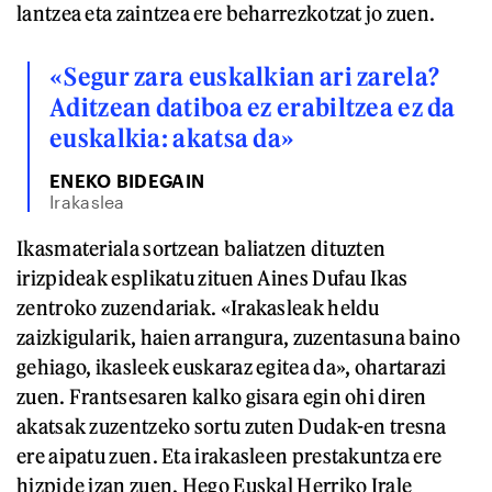
lantzea eta zaintzea ere beharrezkotzat jo zuen.
«Segur zara euskalkian ari zarela?
Aditzean datiboa ez erabiltzea ez da
euskalkia: akatsa da»
ENEKO BIDEGAIN
Irakaslea
Ikasmateriala sortzean baliatzen dituzten
irizpideak esplikatu zituen Aines Dufau Ikas
zentroko zuzendariak. «Irakasleak heldu
zaizkigularik, haien arrangura, zuzentasuna baino
gehiago, ikasleek euskaraz egitea da», ohartarazi
zuen. Frantsesaren kalko gisara egin ohi diren
akatsak zuzentzeko sortu zuten Dudak-en tresna
ere aipatu zuen. Eta irakasleen prestakuntza ere
hizpide izan zuen, Hego Euskal Herriko Irale