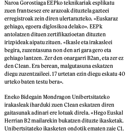
Naroa Gorostiaga EEPko teknikariak esplikatu
zuen frantsesez ere arazoak dituztela gazteei
erregistroak zein diren ulertarazteko. «Euskaraz
gehiago, egoera diglosikoa delako». EEPk
antolatzen dituen zertifikazioetan dituzten
irizpideak aipatu zituen. «Ikasle eta irakasleei
begira, zuzentasuna non den ari gara gero eta
gehiago lantzen. Zer den onargarri B2an, eta zer ez
den C1ean. Era berean, malgutasuna eskatzen
diegu zuzentzaileei. 17 urtetan ezin diegu eskatu 40
urteko baten testu bera».
Eneko Bidegain Mondragon Unibertsitateko
irakasleak iharduki zuen C1ean eskatzen diren
gaitasunak adinari ere lotuak direla. «Hego Euskal
Herrian B2 mailarekin bukatzen dituzte ikasketak.
Unibertsitateko ikasketen ondotik ematen zaie C1.