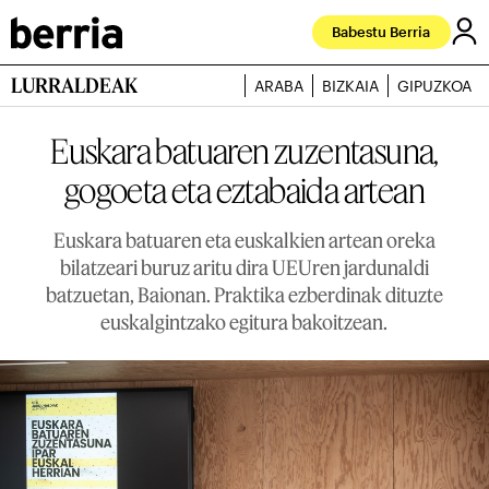
Babestu Berria
LURRALDEAK
ARABA
BIZKAIA
GIPUZKOA
Euskara batuaren zuzentasuna,
gogoeta eta eztabaida artean
Euskara batuaren eta euskalkien artean oreka
bilatzeari buruz aritu dira UEUren jardunaldi
batzuetan, Baionan. Praktika ezberdinak dituzte
euskalgintzako egitura bakoitzean.