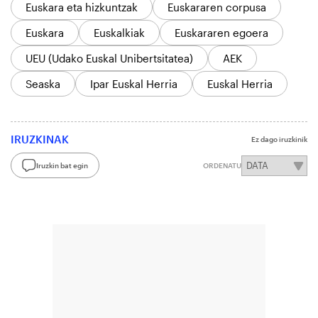
Euskara eta hizkuntzak
Euskararen corpusa
Euskara
Euskalkiak
Euskararen egoera
UEU (Udako Euskal Unibertsitatea)
AEK
Seaska
Ipar Euskal Herria
Euskal Herria
IRUZKINAK
Ez dago iruzkinik
Iruzkin bat egin
ORDENATU