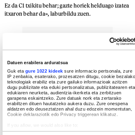
Ez da C1 txikitu behar; gazte horiek helduago izatea
itxaron behar da», laburbildu zuen.
Datuen erabilera arduratsua
Guk eta
gure 1022 kideek
sure informacio pertsonala, zure
IP zenbakia, esaterako, prozesatzen ditugu, cookie bezalak
teknologiak erabiliz eta zure gailuko informazioak azitzen
dugu publizitate eta eduki pertsonalizatua, publizitatearen eta
edukiaren neurketa, audientzia-ikerketa eta zerbitzuen
garapena eskaintzeko. Zure datuak nork eta zertarako
erabiltzen dituen hautatzeko aukera duzu. Zure onespena
aldatzen edo deuseztatzen ahal duzu edozein momentutan,
Cookie deklaraziotik edo Privacy triggerean klikatuz.
If you allow, we would also like to:
Collect information about your geographical location