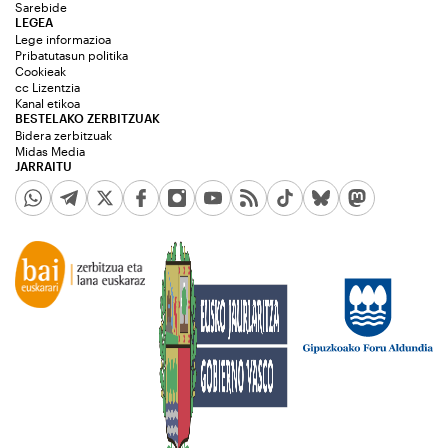
Sarebide
LEGEA
Lege informazioa
Pribatutasun politika
Cookieak
cc Lizentzia
Kanal etikoa
BESTELAKO ZERBITZUAK
Bidera zerbitzuak
Midas Media
JARRAITU