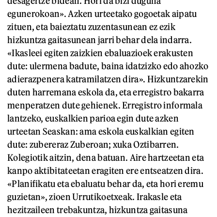
desagertze bidean. Hori da bizi duguna
egunerokoan». Azken urteetako gogoetak aipatu
zituen, eta baieztatu zuzentasunean ez ezik
hizkuntza gaitasunean jarri behar dela indarra.
«Ikasleei egiten zaizkien ebaluazioek erakusten
dute: ulermena badute, baina idatzizko edo ahozko
adierazpenera katramilatzen dira». Hizkuntzarekin
duten harremana eskola da, eta erregistro bakarra
menperatzen dute gehienek. Erregistro informala
lantzeko, euskalkien parioa egin dute azken
urteetan Seaskan: ama eskola euskalkian egiten
dute: zubereraz Zuberoan; xuka Oztibarren.
Kolegiotik aitzin, dena batuan. Aire hartzeetan eta
kanpo aktibitateetan eragiten ere entseatzen dira.
«Planifikatu eta ebaluatu behar da, eta hori eremu
guzietan», zioen Urrutikoetxeak. Irakasle eta
hezitzaileen trebakuntza, hizkuntza gaitasuna