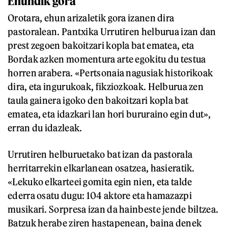
Ehundik gora
Orotara, ehun arizaletik gora izanen dira
pastoralean. Pantxika Urrutiren helburua izan dan
prest zegoen bakoitzari kopla bat ematea, eta
Bordak azken momentura arte egokitu du testua
horren arabera. «Pertsonaia nagusiak historikoak
dira, eta ingurukoak, fikziozkoak. Helburua zen
taula gainera igoko den bakoitzari kopla bat
ematea, eta idazkari lan hori bururaino egin dut»,
erran du idazleak.
Urrutiren helburuetako bat izan da pastorala
herritarrekin elkarlanean osatzea, hasieratik.
«Lekuko elkarteei gomita egin nien, eta talde
ederra osatu dugu: 104 aktore eta hamazazpi
musikari. Sorpresa izan da hainbeste jende biltzea.
Batzuk herabe ziren hastapenean, baina denek