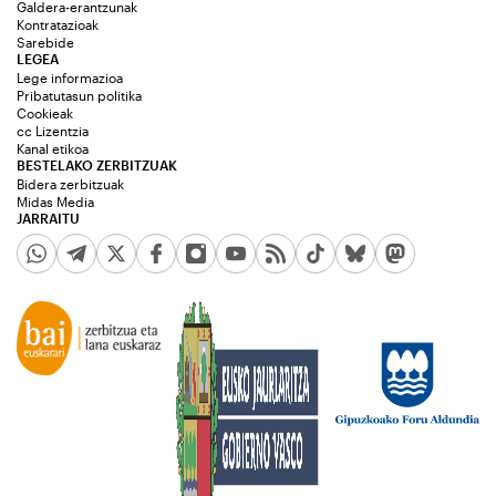
Galdera-erantzunak
Kontratazioak
Sarebide
LEGEA
Lege informazioa
Pribatutasun politika
Cookieak
cc Lizentzia
Kanal etikoa
BESTELAKO ZERBITZUAK
Bidera zerbitzuak
Midas Media
JARRAITU