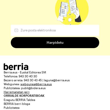
Berria.eus - Euskal Editorea SM
Telefonoa: 943 30 40 30
Bezero arreta: 943 30 43 45 | laguna@berria.eus
Webgunea:
webgunea@berria.eus
Publizitatea:
publi@bidera.eus
Harremanetan jarri
ORRIALDE KORPORATIBOAK
Ezagutu BERRIA Taldea
BERRIA berri bloga
Publizitatea