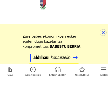
Zure babes ekonomikoari esker
egiten dugu kazetaritza
konprometitua.
BABESTU BERRIA
Egin zure ekarpena
Gaur
Azken berriak
Entzun BERRIA
Nire BERRIA
Atalak