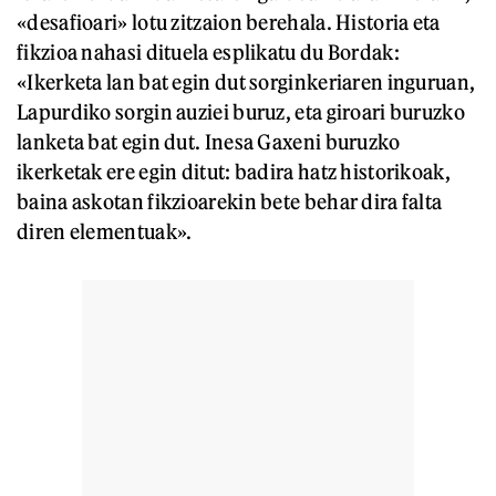
«desafioari» lotu zitzaion berehala. Historia eta
fikzioa nahasi dituela esplikatu du Bordak:
«Ikerketa lan bat egin dut sorginkeriaren inguruan,
Lapurdiko sorgin auziei buruz, eta giroari buruzko
lanketa bat egin dut. Inesa Gaxeni buruzko
ikerketak ere egin ditut: badira hatz historikoak,
baina askotan fikzioarekin bete behar dira falta
diren elementuak».