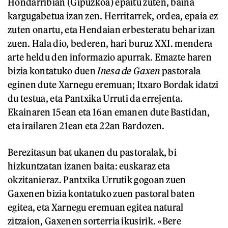
Hondarribian (Gipuzkoa) epaitu zuten, baina
kargugabetua izan zen. Herritarrek, ordea, epaia ez
zuten onartu, eta Hendaian erbesteratu behar izan
zuen. Hala dio, bederen, hari buruz XXI. mendera
arte heldu den informazio apurrak. Emazte haren
bizia kontatuko duen
Inesa de Gaxen
pastorala
eginen dute Xarnegu eremuan; Itxaro Bordak idatzi
du testua, eta Pantxika Urruti da errejenta.
Ekainaren 15ean eta 16an emanen dute Bastidan,
eta irailaren 21ean eta 22an Bardozen.
Berezitasun bat ukanen du pastoralak, bi
hizkuntzatan izanen baita: euskaraz eta
okzitanieraz. Pantxika Urrutik gogoan zuen
Gaxenen bizia kontatuko zuen pastoral baten
egitea, eta Xarnegu eremuan egitea natural
zitzaion, Gaxenen sorterria ikusirik. «Bere