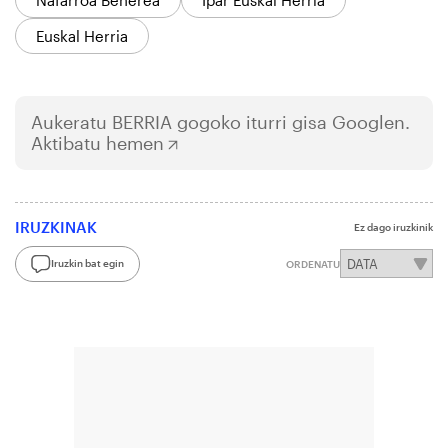
Euskal Herria
Aukeratu
BERRIA
gogoko iturri gisa Googlen.
Aktibatu hemen
IRUZKINAK
Ez dago iruzkinik
Iruzkin bat egin
ORDENATU