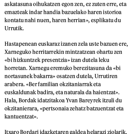
askatasuna oihukatzen egon zen, ez zuten erre, eta
emazteak indar handia bazuelako haren istorioa
kontatu nahi nuen, haren herrian», esplikatu du
Urrutik.
Hastapenean euskaraz izanen zela uste bazuen ere,
Xarneguko herritarrekin mintzatzean ohartu zen
«bi hizkuntzek presentzia» izan dutela leku
horretan. Xarnegu eremuko berezitasuna da «bi
nortasunek bakarra» osatzen dutela, Urrutiren
arabera. «Ber familian okzitaniarrak eta
euskaldunak badira, eta naturala da haientzat».
Hala, Bordak idatzitakoa Yvan Bareyrek itzuli du
okzitanierara, «pertsonaia zehatz batzuentzat eta
kantuentzat».
Itxaro Bordari idazketaren galdea helarazi ziolarik,