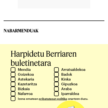
NABARMENDUAK
Harpidetu Berriaren
buletinetara
Mendia
Arratsaldekoa
Goizekoa
Badok
Astekaria
Kinka
Kazetaritza
Gipuzkoa
Bizkaia
Araba
Nafarroa
Iparraldea
Izena ematean
pribatutasun politika
onartzen duzu.