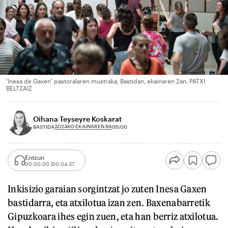
'Inesa de Gaxen' pastoralaren mustraka, Bastidan, ekainaren 2an. PATXI
BELTZAIZ
Oihana Teyseyre Koskarat
2024KO EKAINAREN 8A
BASTIDA
05:00
Entzun
00:00:00
00:04:37
Inkisizio garaian sorgintzat jo zuten Inesa Gaxen
bastidarra, eta atxilotua izan zen. Baxenabarretik
Gipuzkoara ihes egin zuen, eta han berriz atxilotua.