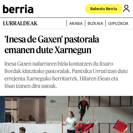
Babestu Berria
LURRALDEAK
ARABA
BIZKAIA
GIPUZKOA
'Inesa de Gaxen' pastorala
emanen dute Xarnegun
Inesa Gaxen nafarraren bizia kontatzen du Itxaro
Bordak idatzitako pastoralak. Pantxika Urruti izan dute
errejenta Xarneguko herritarrek. Hilaren 15ean eta
16an izanen dira saioak.