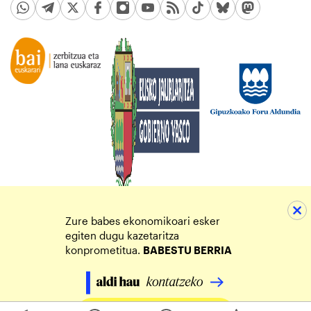
Zure babes ekonomikoari esker
egiten dugu kazetaritza
konprometitua.
BABESTU BERRIA