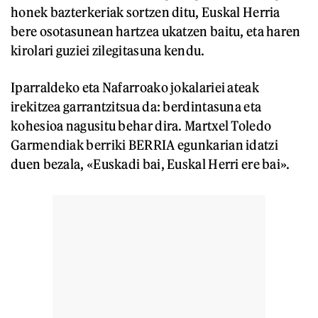
honek bazterkeriak sortzen ditu, Euskal Herria
bere osotasunean hartzea ukatzen baitu, eta haren
kirolari guziei zilegitasuna kendu.
Iparraldeko eta Nafarroako jokalariei ateak
irekitzea garrantzitsua da: berdintasuna eta
kohesioa nagusitu behar dira. Martxel Toledo
Garmendiak berriki BERRIA egunkarian idatzi
duen bezala, «Euskadi bai, Euskal Herri ere bai».