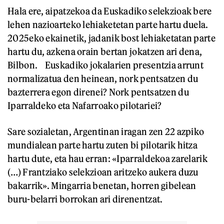
Hala ere, aipatzekoa da Euskadiko selekzioak bere
lehen nazioarteko lehiaketetan parte hartu duela.
2025eko ekainetik, jadanik bost lehiaketatan parte
hartu du, azkena orain bertan jokatzen ari dena,
Bilbon. Euskadiko jokalarien presentzia arrunt
normalizatua den heinean, nork pentsatzen du
bazterrera egon direnei? Nork pentsatzen du
Iparraldeko eta Nafarroako pilotariei?
Sare sozialetan, Argentinan iragan zen 22 azpiko
mundialean parte hartu zuten bi pilotarik hitza
hartu dute, eta hau erran: «Iparraldekoa zarelarik
(…) Frantziako selekzioan aritzeko aukera duzu
bakarrik». Mingarria benetan, horren gibelean
buru-belarri borrokan ari direnentzat.