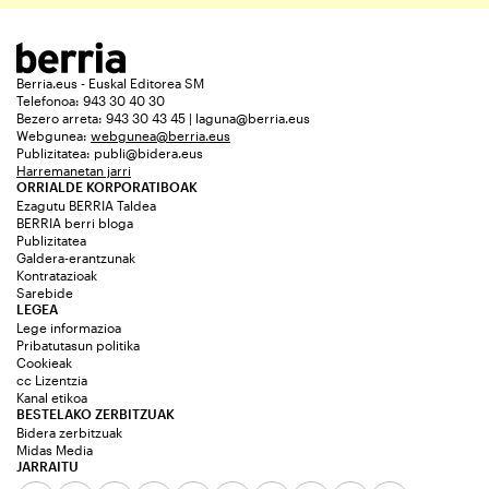
Berria.eus - Euskal Editorea SM
Telefonoa: 943 30 40 30
Bezero arreta: 943 30 43 45 | laguna@berria.eus
Webgunea:
webgunea@berria.eus
Publizitatea:
publi@bidera.eus
Harremanetan jarri
ORRIALDE KORPORATIBOAK
Ezagutu BERRIA Taldea
BERRIA berri bloga
Publizitatea
Galdera-erantzunak
Kontratazioak
Sarebide
LEGEA
Lege informazioa
Pribatutasun politika
Cookieak
cc Lizentzia
Kanal etikoa
BESTELAKO ZERBITZUAK
Bidera zerbitzuak
Midas Media
JARRAITU