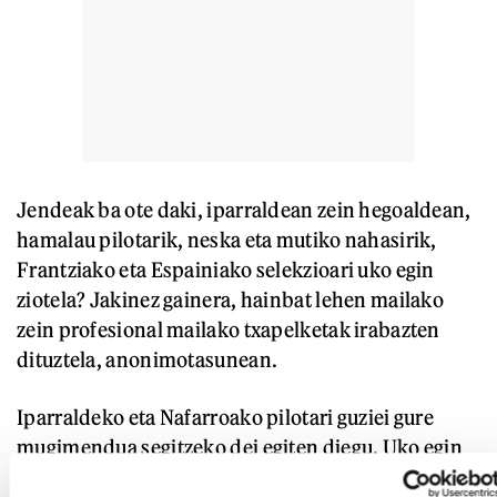
Jendeak ba ote daki, iparraldean zein hegoaldean,
hamalau pilotarik, neska eta mutiko nahasirik,
Frantziako eta Espainiako selekzioari uko egin
ziotela? Jakinez gainera, hainbat lehen mailako
zein profesional mailako txapelketak irabazten
dituztela, anonimotasunean.
Iparraldeko eta Nafarroako pilotari guziei gure
mugimendua segitzeko dei egiten diegu. Uko egin
diezaiegun denek elkarrekin, Frantziako eta