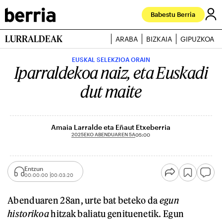
Babestu Berria
LURRALDEAK
ARABA
BIZKAIA
GIPUZKOA
EUSKAL SELEKZIOA ORAIN
Iparraldekoa naiz, eta Euskadi
dut maite
Amaia Larralde eta Eñaut Etxeberria
2025EKO ABENDUAREN 5A
05:00
Entzun
00:00:00
00:03:20
Abenduaren 28an, urte bat beteko da
egun
historikoa
hitzak baliatu genituenetik. Egun