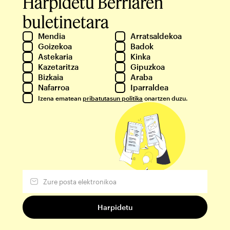
Harpidetu Berriaren
buletinetara
Mendia
Arratsaldekoa
Goizekoa
Badok
Astekaria
Kinka
Kazetaritza
Gipuzkoa
Bizkaia
Araba
Nafarroa
Iparraldea
Izena ematean
pribatutasun politika
onartzen duzu.