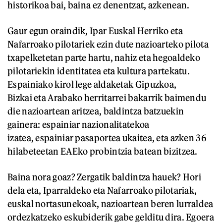
historikoa bai, baina ez denentzat, azkenean.
Gaur egun oraindik, Ipar Euskal Herriko eta
Nafarroako pilotariek ezin dute nazioarteko pilota
txapelketetan parte hartu, nahiz eta hegoaldeko
pilotariekin identitatea eta kultura partekatu.
Espainiako kirol lege aldaketak Gipuzkoa,
Bizkai eta Arabako herritarrei bakarrik baimendu
die nazioartean aritzea, baldintza batzuekin
gainera: espainiar nazionalitatekoa
izatea, espainiar pasaportea ukaitea, eta azken 36
hilabeteetan EAEko probintzia batean bizitzea.
Baina nora goaz? Zergatik baldintza hauek? Hori
dela eta, Iparraldeko eta Nafarroako pilotariak,
euskal nortasunekoak, nazioartean beren lurraldea
ordezkatzeko eskubiderik gabe gelditu dira. Egoera