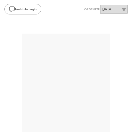
Iruzkin bat egin
ORDENATU