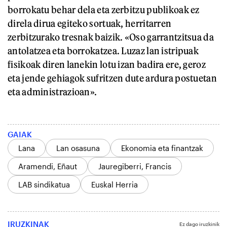
borrokatu behar dela eta zerbitzu publikoak ez
direla dirua egiteko sortuak, herritarren
zerbitzurako tresnak baizik. «Oso garrantzitsua da
antolatzea eta borrokatzea. Luzaz lan istripuak
fisikoak diren lanekin lotu izan badira ere, geroz
eta jende gehiagok sufritzen dute ardura postuetan
eta administrazioan».
GAIAK
Lana
Lan osasuna
Ekonomia eta finantzak
Aramendi, Eñaut
Jauregiberri, Francis
LAB sindikatua
Euskal Herria
IRUZKINAK
Ez dago iruzkinik