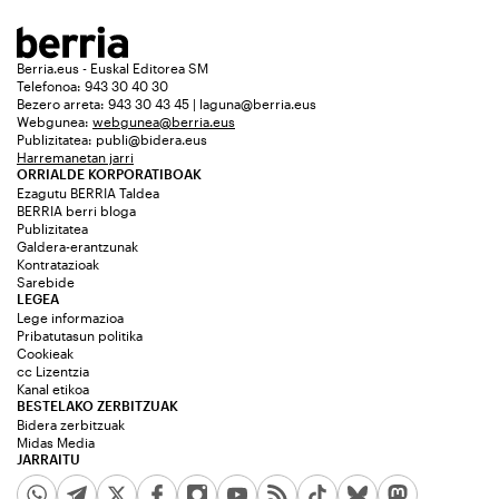
Berria.eus - Euskal Editorea SM
Telefonoa: 943 30 40 30
Bezero arreta: 943 30 43 45 | laguna@berria.eus
Webgunea:
webgunea@berria.eus
Publizitatea:
publi@bidera.eus
Harremanetan jarri
ORRIALDE KORPORATIBOAK
Ezagutu BERRIA Taldea
BERRIA berri bloga
Publizitatea
Galdera-erantzunak
Kontratazioak
Sarebide
LEGEA
Lege informazioa
Pribatutasun politika
Cookieak
cc Lizentzia
Kanal etikoa
BESTELAKO ZERBITZUAK
Bidera zerbitzuak
Midas Media
JARRAITU