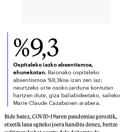
%9,3
Ospitaleko iazko absentismoa,
ehunekotan.
Baionako ospitaleko
absentismoa %9,3koa izan zen iaz;
neurtzeko urte osoko jarduna kontutan
hartzen dute, giza baliabideetako, saileko
Marie Claude Cazabanen arabera.
Bide batez, COVID-19aren pandemiaz geroztik,
etxetik lana egiteko joera handitu denez, bertze