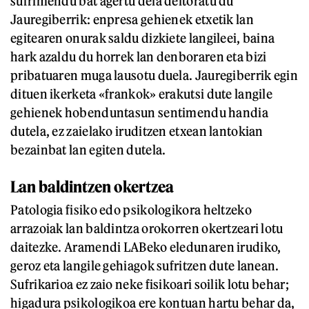
sufrimendu bat agertu dela deitoratu du
Jauregiberrik: enpresa gehienek etxetik lan
egitearen onurak saldu dizkiete langileei, baina
hark azaldu du horrek lan denboraren eta bizi
pribatuaren muga lausotu duela. Jauregiberrik egin
dituen ikerketa «frankok» erakutsi dute langile
gehienek hobenduntasun sentimendu handia
dutela, ez zaielako iruditzen etxean lantokian
bezainbat lan egiten dutela.
Lan baldintzen okertzea
Patologia fisiko edo psikologikora heltzeko
arrazoiak lan baldintza orokorren okertzeari lotu
daitezke. Aramendi LABeko eledunaren irudiko,
geroz eta langile gehiagok sufritzen dute lanean.
Sufrikarioa ez zaio neke fisikoari soilik lotu behar;
higadura psikologikoa ere kontuan hartu behar da,