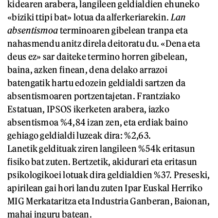
kidearen arabera, langileen geldialdien ehuneko
«biziki ttipi bat» lotua da alferkeriarekin.
L
an
absentismoa
terminoaren gibelean tranpa eta
nahasmendu anitz direla deitoratu du. «Dena eta
deus ez» sar daiteke termino horren gibelean,
baina, azken finean, dena delako arrazoi
batengatik hartu edozein geldialdi sartzen da
absentismoaren portzentajetan. Frantziako
Estatuan, IPSOS ikerketen arabera, iazko
absentismoa %4,84 izan zen, eta erdiak baino
gehiago geldialdi luzeak dira: %2,63.
Lanetik geldituak ziren langileen %54k eritasun
fisiko bat zuten. Bertzetik, akidurari eta eritasun
psikologikoei lotuak dira geldialdien %37. Preseski,
apirilean gai hori landu zuten Ipar Euskal Herriko
MIG Merkataritza eta Industria Ganberan, Baionan,
mahai inguru batean.