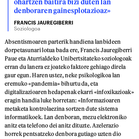
ohartzen baitira bizi duten lan
denboraren gainesplotazioaz»
FRANCIS JAUREGIBERRI
Soziologoa
Absentismoaren parterik handiena lanbideen
dorpetasunari lotua bada ere, Francis Jauregiberri
Paue eta Aturrialdeko Unibertsitateko soziologoak
erran du lanera ez joateko faktore gehiago direla
gaur egun. Haren ustez, neke psikologikoa lan
eremuko «pandemia» bihurtu da, eta
digitalizazioaren hedapenak ekarri «infoxikazioak»
eragin handia luke horretan: «Informazioaren
metaketa kontrolaezina sortzen dute sistema
informatikoek. Lan denboran, mezu elektroniko
anitz eta telefono dei anitz dituzte. Azelerazio
horrek pentsatzeko denbora gutiago uzten dio