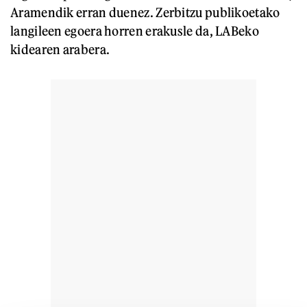
Aramendik erran duenez. Zerbitzu publikoetako
langileen egoera horren erakusle da, LABeko
kidearen arabera.