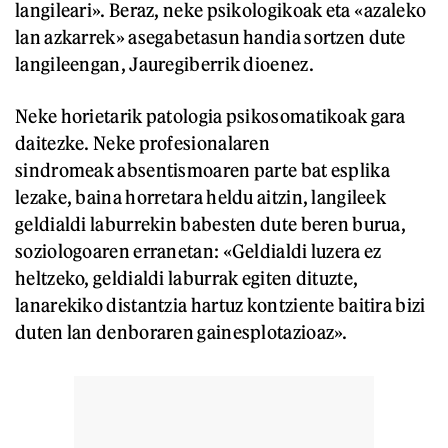
langileari». Beraz, neke psikologikoak eta «azaleko
lan azkarrek» asegabetasun handia sortzen dute
langileengan, Jauregiberrik dioenez.
Neke horietarik patologia psikosomatikoak gara
daitezke. Neke profesionalaren
sindromeak absentismoaren parte bat esplika
lezake, baina horretara heldu aitzin, langileek
geldialdi laburrekin babesten dute beren burua,
soziologoaren erranetan: «Geldialdi luzera ez
heltzeko, geldialdi laburrak egiten dituzte,
lanarekiko distantzia hartuz kontziente baitira bizi
duten lan denboraren gainesplotazioaz».