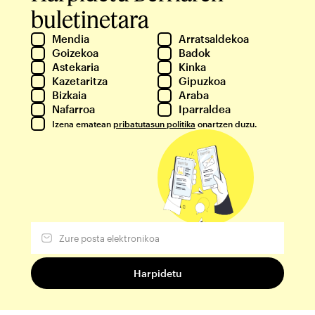
buletinetara
Mendia
Arratsaldekoa
Goizekoa
Badok
Astekaria
Kinka
Kazetaritza
Gipuzkoa
Bizkaia
Araba
Nafarroa
Iparraldea
Izena ematean
pribatutasun politika
onartzen duzu.