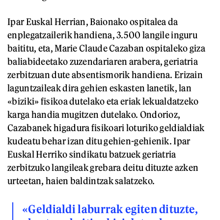
Ipar Euskal Herrian, Baionako ospitalea da
enplegatzailerik handiena, 3.500 langile inguru
baititu, eta, Marie Claude Cazaban ospitaleko giza
baliabideetako zuzendariaren arabera, geriatria
zerbitzuan dute absentismorik handiena. Erizain
laguntzaileak dira gehien eskasten lanetik, lan
«biziki» fisikoa dutelako eta eriak lekualdatzeko
karga handia mugitzen dutelako. Ondorioz,
Cazabanek higadura fisikoari loturiko geldialdiak
kudeatu behar izan ditu gehien-gehienik. Ipar
Euskal Herriko sindikatu batzuek geriatria
zerbitzuko langileak grebara deitu dituzte azken
urteetan, haien baldintzak salatzeko.
«Geldialdi laburrak egiten dituzte,