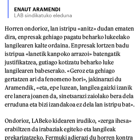
ENAUT ARAMENDI
LAB sindikatuko eleduna
Horren ondorioz, lan istripu «anitz» dudan ematen
dira, enpresak gehiago pagatu beharko lukeelako
langilearen kalte ordaina. Enpresak lortzen badu
istripua «lanetik kanpoko arrazoi» batengatik
justifikatzea, gutiago kotizatu beharko luke
langilearen babeserako. «Geroz eta gehiago
gertatzen ari da fenomeno hori», jakinarazi du
Aramendik, «eta, epe luzean, langilea gaizki izanik
ere lanera joanen da, sinetsarazi zaiolako bera dela
erruduna eta bizi izandakoa ez dela lan istripu bat».
Ondorioz, LABeko kidearen irudiko, «zerga ihesa»
erabiltzen da irabaziak egiteko eta langileak
prekarizatzeko. Fermuki adierazi du horren kontra