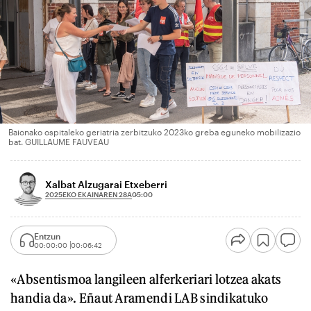
Baionako ospitaleko geriatria zerbitzuko 2023ko greba eguneko mobilizazio
bat. GUILLAUME FAUVEAU
Xalbat Alzugarai Etxeberri
2025EKO EKAINAREN 28A
05:00
Entzun
00:00:00
00:06:42
«Absentismoa langileen alferkeriari lotzea akats
handia da». Eñaut Aramendi LAB sindikatuko