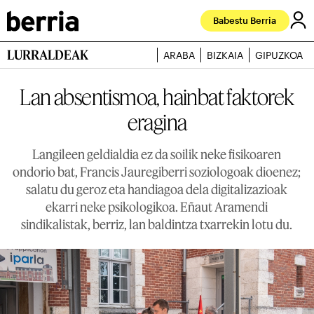
Babestu Berria
LURRALDEAK
ARABA
BIZKAIA
GIPUZKOA
Lan absentismoa, hainbat faktorek
eragina
Langileen geldialdia ez da soilik neke fisikoaren
ondorio bat, Francis Jauregiberri soziologoak dioenez;
salatu du geroz eta handiagoa dela digitalizazioak
ekarri neke psikologikoa. Eñaut Aramendi
sindikalistak, berriz, lan baldintza txarrekin lotu du.