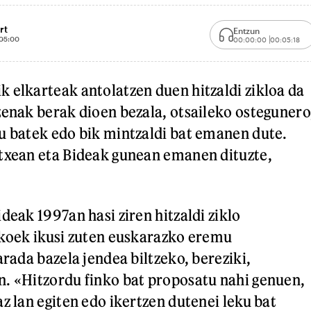
rt
Entzun
05:00
00:00:00
00:05:18
 elkarteak antolatzen duen hitzaldi zikloa da
zenak berak dioen bezala, otsaileko ostegunero
u batek edo bik mintzaldi bat emanen dute.
txean eta Bideak gunean emanen dituzte,
deak 1997an hasi ziren hitzaldi ziklo
ekoek ikusi zuten euskarazko eremu
arada bazela jendea biltzeko, bereziki,
. «Hitzordu finko bat proposatu nahi genuen,
z lan egiten edo ikertzen dutenei leku bat