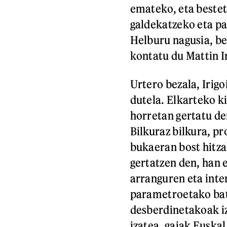
emateko, eta bestet
galdekatzeko eta pa
Helburu nagusia, be
kontatu du Mattin I
Urtero bezala, Irig
dutela. Elkarteko ki
horretan gertatu de
Bilkuraz bilkura, 
bukaeran bost hitzal
gertatzen den, han e
arranguren eta int
parametroetako bat 
desberdinetakoak i
izatea, gaiak Euska