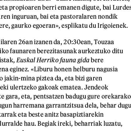
ta propioaren berri emanen digute, bai Lurde
aren inguruan, bai eta pastoralaren nondik
re, gaurko egoeran», esplikatu du Irigoienek.
ailaren 26an izanen da, 20:30ean, Touzaa
iko faunaren berezitasunak aurkeztuko ditu
istak,
Euskal Herriko fauna gida
bere
ena eginez. «Liburu honen helburu nagusia
 jakin-mina piztea da, eta bizi garen
ki ulertzeko gakoak ematea. Jendeok
e gara, eta, pentsatzen badugu gure orekarak
gun harremana garrantzitsua dela, behar dug
karrak eta beste anitz basapiztiarekin
urralde hau. Begiak ireki, beharriak luzatu,