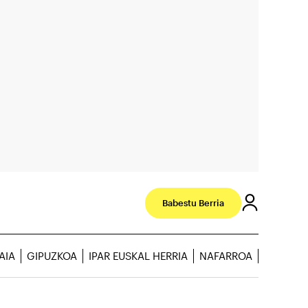
Babestu Berria
AIA
GIPUZKOA
IPAR EUSKAL HERRIA
NAFARROA