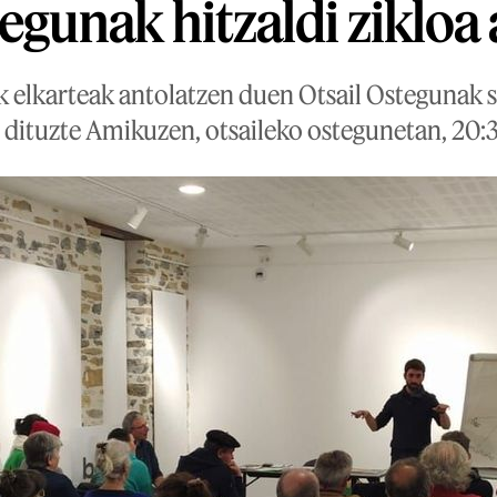
tegunak hitzaldi zikloa
k elkarteak antolatzen duen Otsail Ostegunak s
 dituzte Amikuzen, otsaileko ostegunetan, 20:3