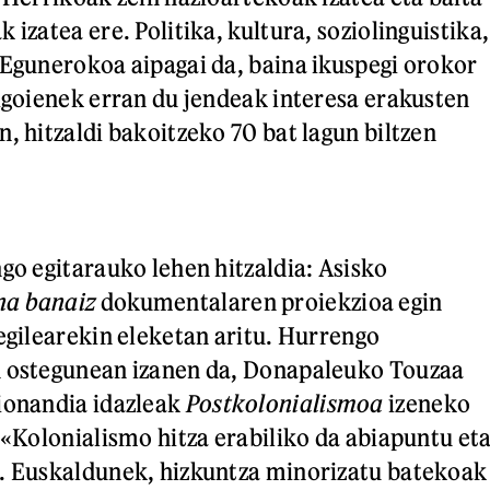
 izatea ere. Politika, kultura, soziolinguistika,
«Egunerokoa aipagai da, baina ikuspegi orokor
rigoienek erran du jendeak interesa erakusten
, hitzaldi bakoitzeko 70 bat lagun biltzen
ngo egitarauko lehen hitzaldia: Asisko
na banaiz
dokumentalaren proiekzioa egin
 egilearekin eleketan aritu. Hurrengo
n ostegunean izanen da, Donapaleuko Touzaa
ionandia idazleak
Postkolonialismoa
izeneko
 «Kolonialismo hitza erabiliko da abiapuntu et
t. Euskaldunek, hizkuntza minorizatu batekoak