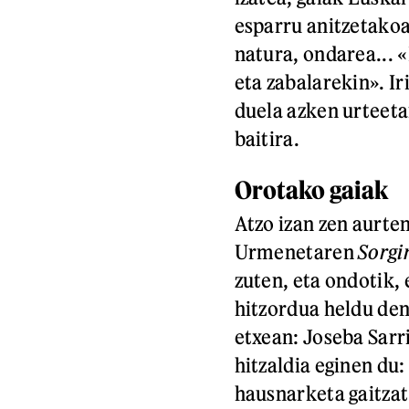
esparru anitzetakoak
natura, ondarea... 
eta zabalarekin». I
duela azken urteetan
baitira.
Orotako gaiak
Atzo izan zen aurte
Urmenetaren
Sorgi
zuten, eta ondotik,
hitzordua heldu de
etxean: Joseba Sarr
hitzaldia eginen du:
hausnarketa gaitza