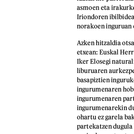
asmoen eta irakurke
Iriondoren ibilbide
norakoen inguruan e
Azken hitzaldia ots
etxean: Euskal Herr
Iker Elosegi natural
liburuaren aurkezp
basapiztien inguruko
ingurumenaren hobe
ingurumenaren part
ingurumenarekin du
ohartu ez garela ba
partekatzen dugula l