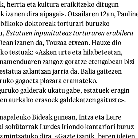
k, herria eta kultura eraikitzeko ditugun
k izanen dira aipagai». Otsailaren 12an, Paulin
ublikoko doktoreak torturari buruzko
u,
Estatuen inpunitateaz torturaren erabilera
0ean izanen da, Touzaa etxean. Hauxe dio
ko testuak: «Azken urte eta hilabeteetan,
namenduaren zangoz-goratze etengabean bizi
estatua zalantzan jarria da. Balia gaitezen
uruko gogoeta plazara eramateko.
uruko galderak ukatu gabe, estatuek eragin
en aurkako erasoek galdekatzen gaituzte».
napaleuko Bideak gunean, Intza eta Leire
i sohütarrak Lurdes Iriondo kantariari buruz
z mintzatuko dira. «Gazte izanik, beren ideien,