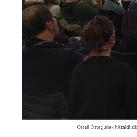
Otsail Ostegunak hitzaldi zi