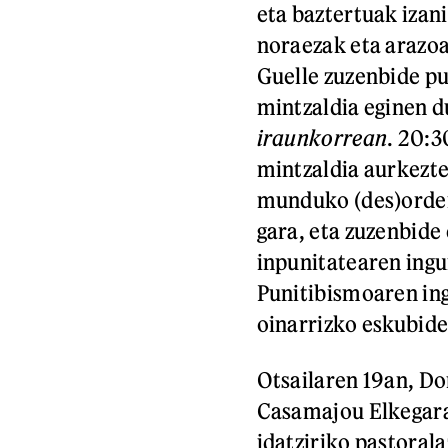
eta baztertuak izani
noraezak eta arazoa
Guelle zuzenbide p
mintzaldia eginen d
iraunkorrean
. 20:3
mintzaldia aurkezte
munduko (des)orde
gara, eta zuzenbide 
inpunitatearen ing
Punitibismoaren ing
oinarrizko eskubide
Otsailaren 19an, Do
Casamajou Elkegara
idatziriko pastorala