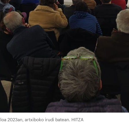
kloa 2023an, artxiboko irudi batean. HITZA