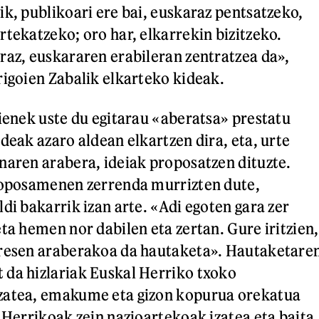
ik, publikoari ere bai, euskaraz pentsatzeko,
rtekatzeko; oro har, elkarrekin bizitzeko.
raz, euskararen erabileran zentratzea da»,
rigoien Zabalik elkarteko kideak.
oienek uste du egitarau «aberatsa» prestatu
deak azaro aldean elkartzen dira, eta, urte
naren arabera, ideiak proposatzen dituzte.
proposamenen zerrenda murrizten dute,
di bakarrik izan arte. «Adi egoten gara zer
ta hemen nor dabilen eta zertan. Gure iritzien,
eresen araberakoa da hautaketa». Hautaketare
da hizlariak Euskal Herriko txoko
zatea, emakume eta gizon kopurua orekatua
l Herrikoak zein nazioartekoak izatea eta baita