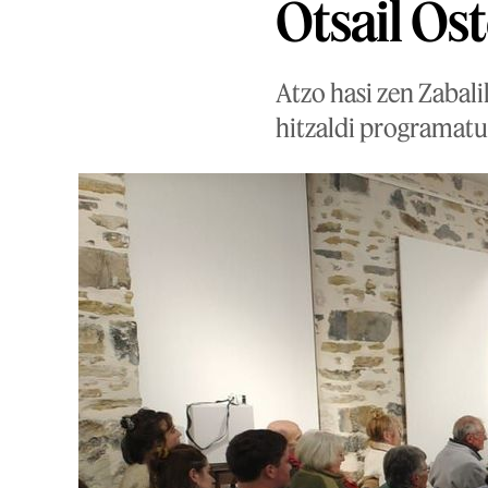
Otsail Os
Atzo hasi zen Zabali
hitzaldi programatu