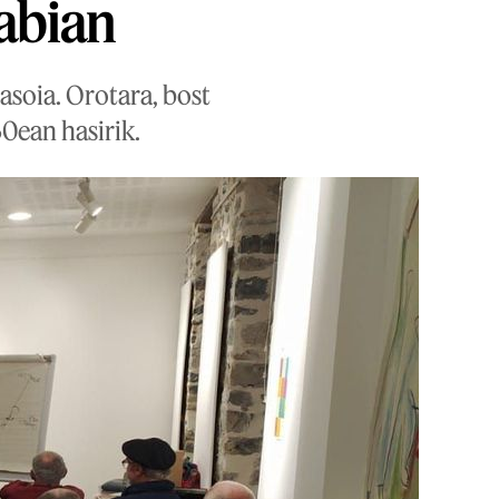
 abian
asoia. Orotara, bost
0ean hasirik.