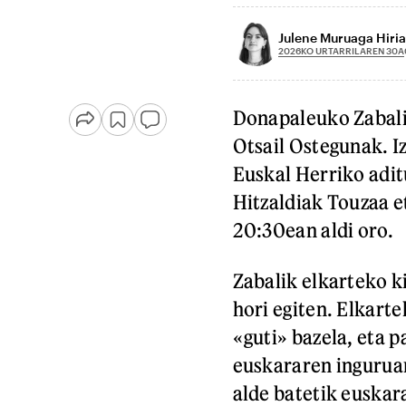
Julene Muruaga Hiria
2026KO URTARRILAREN 30A
Donapaleuko Zabalik
Otsail Ostegunak. I
Euskal Herriko adit
Hitzaldiak Touzaa e
20:30ean aldi oro.
Zabalik elkarteko ki
hori egiten. Elkart
«guti» bazela, eta p
euskararen inguruan
alde batetik euskara