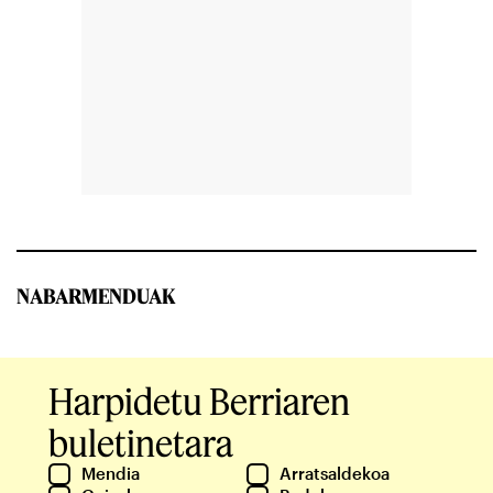
NABARMENDUAK
Harpidetu Berriaren
buletinetara
Mendia
Arratsaldekoa