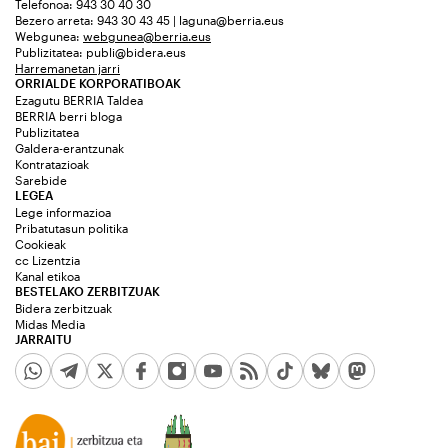
Telefonoa: 943 30 40 30
Bezero arreta: 943 30 43 45 | laguna@berria.eus
Webgunea:
webgunea@berria.eus
Publizitatea:
publi@bidera.eus
Harremanetan jarri
ORRIALDE KORPORATIBOAK
Ezagutu BERRIA Taldea
BERRIA berri bloga
Publizitatea
Galdera-erantzunak
Kontratazioak
Sarebide
LEGEA
Lege informazioa
Pribatutasun politika
Cookieak
cc Lizentzia
Kanal etikoa
BESTELAKO ZERBITZUAK
Bidera zerbitzuak
Midas Media
JARRAITU