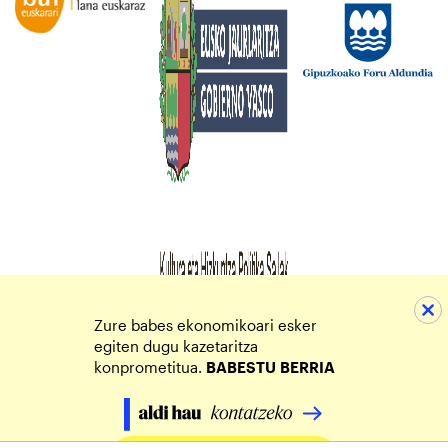
Zure babes ekonomikoari esker
egiten dugu kazetaritza
konprometitua.
BABESTU
BERRIA