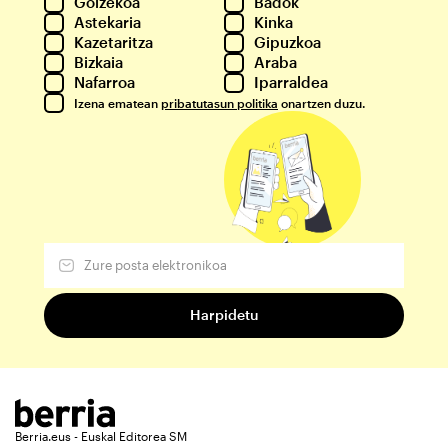
Goizekoa
Badok
Astekaria
Kinka
Kazetaritza
Gipuzkoa
Bizkaia
Araba
Nafarroa
Iparraldea
Izena ematean
pribatutasun politika
onartzen duzu.
Berria.eus - Euskal Editorea SM