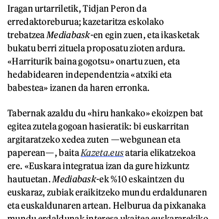
Iragan urtarriletik, Tidjan Peron da
erredaktoreburua; kazetaritza eskolako
trebatzea
Mediabask
-en egin zuen, eta ikasketak
bukatu berri zituela proposatu zioten ardura.
«Harriturik baina gogotsu» onartu zuen, eta
hedabidearen independentzia «atxiki eta
babestea» izanen da haren erronka.
Tabernak azaldu du «hiru hankako» ekoizpen bat
egitea zutela gogoan hasieratik: bi euskarritan
argitaratzeko xedea zuten —webgunean eta
paperean—, baita
Kazeta.eus
ataria elikatzekoa
ere. «Euskara integratua izan da gure hizkuntz
hautuetan.
Mediabask
-ek %10 eskaintzen du
euskaraz, zubiak eraikitzeko mundu erdaldunaren
eta euskaldunaren artean. Helburua da pixkanaka
mundu erdaldunak interesa ukaitea euskararekiko