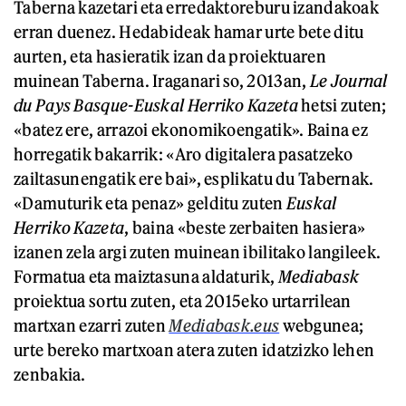
Taberna kazetari eta erredaktoreburu izandakoak
erran duenez. Hedabideak hamar urte bete ditu
aurten, eta hasieratik izan da proiektuaren
muinean Taberna. Iraganari so, 2013an,
Le Journal
du Pays Basque-Euskal Herriko Kazeta
hetsi zuten;
«batez ere, arrazoi ekonomikoengatik». Baina ez
horregatik bakarrik: «Aro digitalera pasatzeko
zailtasunengatik ere bai», esplikatu du Tabernak.
«Damuturik eta penaz» gelditu zuten
Euskal
Herriko Kazeta
, baina «beste zerbaiten hasiera»
izanen zela argi zuten muinean ibilitako langileek.
Formatua eta maiztasuna aldaturik,
Mediabask
proiektua sortu zuten, eta 2015eko urtarrilean
martxan ezarri zuten
Mediabask.eus
webgunea;
urte bereko martxoan atera zuten idatzizko lehen
zenbakia.