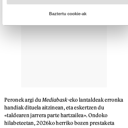
hobetzeko asmoz, cookie teknologiaz baliatzen gara. Ohar
hau onartuz gero, teknologia hori erabiltzeko baimen
esplizitua ematen diguzu.
Gehiago irakurri
Baztertu cookie-ak
Peronek argi du
Mediabask
-eko lantaldeak erronka
handiak dituela aitzinean, eta eskertzen du
«taldearen jarrera parte hartzailea». Ondoko
hilabeteetan, 2026ko herriko bozen prestaketa