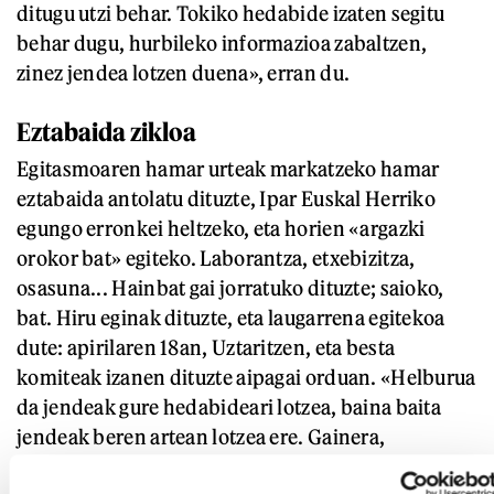
ditugu utzi behar. Tokiko hedabide izaten segitu
behar dugu, hurbileko informazioa zabaltzen,
zinez jendea lotzen duena», erran du.
Eztabaida zikloa
Egitasmoaren hamar urteak markatzeko hamar
eztabaida antolatu dituzte, Ipar Euskal Herriko
egungo erronkei heltzeko, eta horien «argazki
orokor bat» egiteko. Laborantza, etxebizitza,
osasuna... Hainbat gai jorratuko dituzte; saioko,
bat. Hiru eginak dituzte, eta laugarrena egitekoa
dute: apirilaren 18an, Uztaritzen, eta besta
komiteak izanen dituzte aipagai orduan. «Helburua
da jendeak gure hedabideari lotzea, baina baita
jendeak beren artean lotzea ere. Gainera,
herritarrei aukera eman nahi diegu hautetsiekin eta