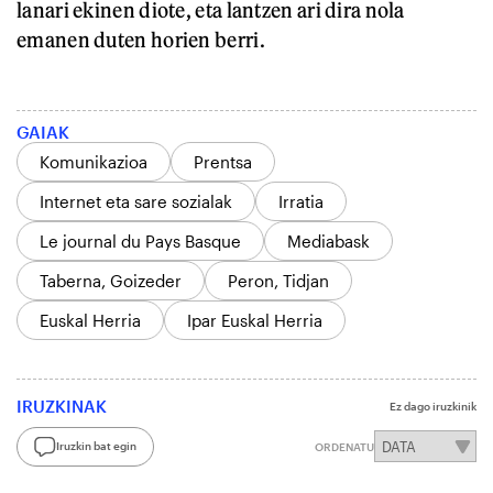
lanari ekinen diote, eta lantzen ari dira nola
emanen duten horien berri.
GAIAK
Komunikazioa
Prentsa
Internet eta sare sozialak
Irratia
Le journal du Pays Basque
Mediabask
Taberna, Goizeder
Peron, Tidjan
Euskal Herria
Ipar Euskal Herria
IRUZKINAK
Ez dago iruzkinik
Iruzkin bat egin
ORDENATU