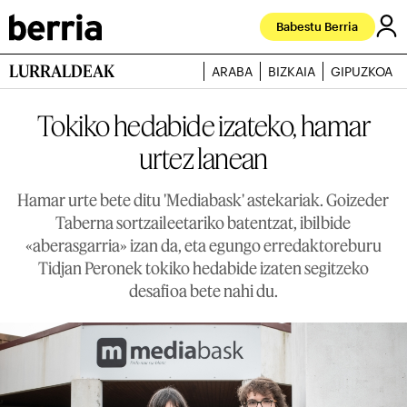
Babestu Berria
LURRALDEAK
ARABA
BIZKAIA
GIPUZKOA
Tokiko hedabide izateko, hamar
urtez lanean
Hamar urte bete ditu 'Mediabask' astekariak. Goizeder
Taberna sortzaileetariko batentzat, ibilbide
«aberasgarria» izan da, eta egungo erredaktoreburu
Tidjan Peronek tokiko hedabide izaten segitzeko
desafioa bete nahi du.