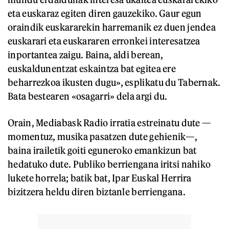
eta euskaraz egiten diren gauzekiko. Gaur egun
oraindik euskararekin harremanik ez duen jendea
euskarari eta euskararen erronkei interesatzea
inportantea zaigu. Baina, aldi berean,
euskaldunentzat eskaintza bat egitea ere
beharrezkoa ikusten dugu», esplikatu du Tabernak.
Bata bestearen «osagarri» dela argi du.
Orain, Mediabask Radio irratia estreinatu dute —
momentuz, musika pasatzen dute gehienik—,
baina irailetik goiti eguneroko emankizun bat
hedatuko dute. Publiko berriengana iritsi nahiko
lukete horrela; batik bat, Ipar Euskal Herrira
bizitzera heldu diren biztanle berriengana.