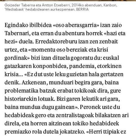
Goizeder Taberna eta Antton Etxeberri, 2014ko abenduan, Kanbon,
'Mediabask' hedabidearen aurkezpenean. BERRIA
Egindako ibilbidea «oso aberasgarria» izan zaio
Tabernari, eta erran du abentura horrek «hazi eta
hezi» duela. Erredaktoreburu izan zen zenbait
urtez, eta «momentu oso bereziak eta krisi
gordinak» bizi izan dituela gogoratu du: euskal
gatazkaren konponbidea, pandemia, etorkinen
krisia... «Ez dut uste leku guzietan hala gertatzen
denik. Azkenean, munduari begira gara, baina
problematika batzuk erabat tokikoak dira, gure
historiarekin lotuak. Bizi garen lekutik ari gara,
baina mundua dugu gainean». Peronek uste du
hedabideak gero eta zentralistagoak bilakatzen ari
direla, eta horren aitzinean tokiko hedabideek
premiazko rola dutela jokatzeko. «Herri ttipiak ez