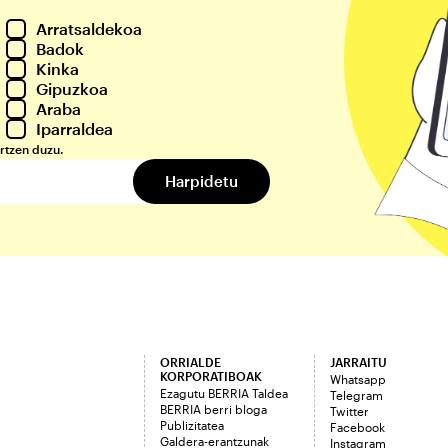
Arratsaldekoa
Badok
Kinka
Gipuzkoa
Araba
Iparraldea
rtzen duzu.
ORRIALDE
JARRAITU
KORPORATIBOAK
Whatsapp
Ezagutu BERRIA Taldea
Telegram
BERRIA berri bloga
Twitter
Publizitatea
Facebook
Galdera-erantzunak
Instagram