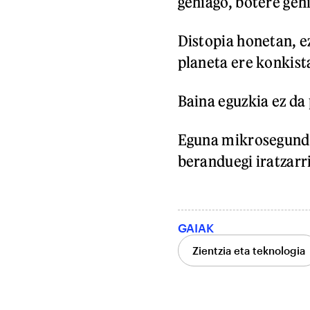
gehiago, botere geh
Distopia honetan, ez
planeta ere konkist
Baina eguzkia ez da 
Eguna mikrosegundo 
beranduegi iratzarri
GAIAK
Zientzia eta teknologia