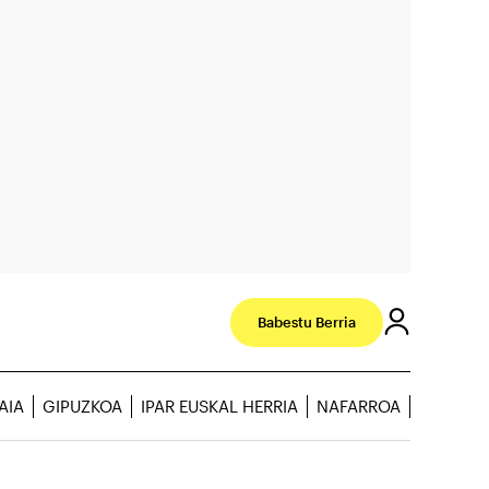
Babestu Berria
AIA
GIPUZKOA
IPAR EUSKAL HERRIA
NAFARROA