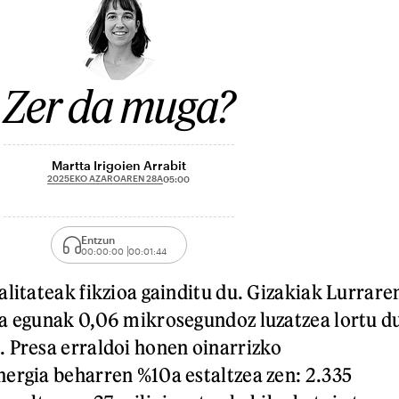
Zer da muga?
Martta Irigoien Arrabit
2025EKO AZAROAREN 28A
05:00
Entzun
00:00:00
00:01:44
alitateak fikzioa gainditu du. Gizakiak Lurrare
a egunak 0,06 mikrosegundoz luzatzea lortu d
 Presa erraldoi honen oinarrizko
ergia beharren %10a estaltzea zen: 2.335