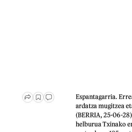
Espantagarria. Erre
ardatza mugitzea et
(BERRIA, 25-06-28).
helburua Txinako en