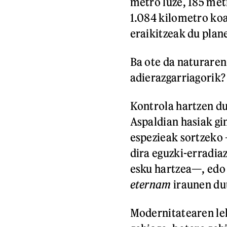
metro luze, 185 met
1.084 kilometro koa
eraikitzeak du plan
Ba ote da naturare
adierazgarriagorik?
Kontrola hartzen d
Aspaldian hasiak gi
espezieak sortzeko 
dira eguzki-erradi
esku hartzea—, edo
eternam
iraunen du
Modernitatearen lel