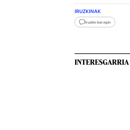
IRUZKINAK
Iruzkin bat egin
INTERESGARRIA 