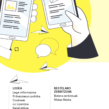
LEGEA
BESTELAKO
ZERBITZUAK
Lege informazioa
Bidera zerbitzuak
Pribatutasun politika
Midas Media
Cookieak
cc Lizentzia
Kanal etikoa