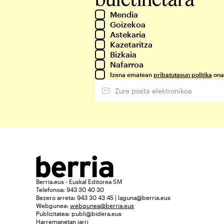
Mendia
Goizekoa
Astekaria
Kazetaritza
Bizkaia
Nafarroa
Izena ematean
pribatutasun politika
ona
Berria.eus - Euskal Editorea SM
Telefonoa: 943 30 40 30
Bezero arreta: 943 30 43 45 | laguna@berria.eus
Webgunea:
webgunea@berria.eus
Publizitatea:
publi@bidera.eus
Harremanetan jarri