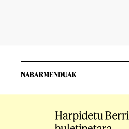
NABARMENDUAK
Harpidetu Berr
buletinetara