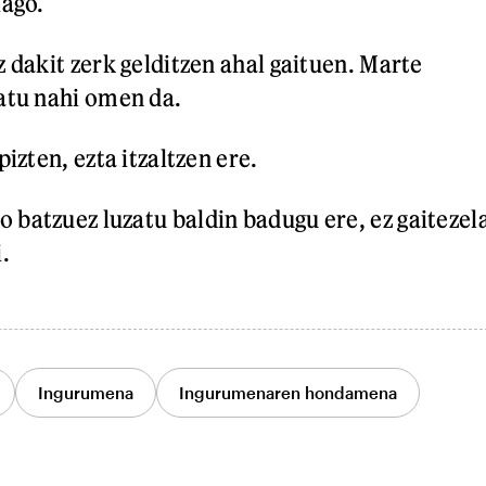
iago.
 dakit zerk gelditzen ahal gaituen. Marte
atu nahi omen da.
pizten, ezta itzaltzen ere.
batzuez luzatu baldin badugu ere, ez gaitezel
.
Ingurumena
Ingurumenaren hondamena