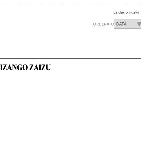
Ez dago iruzkin
ORDENATU
IZANGO ZAIZU