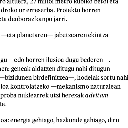
ro altuera, 27 milioi metro kubiko betoi eta
droko ur erreserba. Proiektu horren
eta denboraz kanpo jarri.
n —eta planetaren— jabetzearen ekintza
ugu —edo horren ilusioa dugu bederen—.
nen: geneak aldatzen ditugu nahi ditugun
—bizidunen birdefinitzea—, hodeiak sortu nah
azioa kontrolatzeko —mekanismo naturalean
 proba nuklearrek utzi herexak
advitam
te.
oa: energia gehiago, hazkunde gehiago, diru