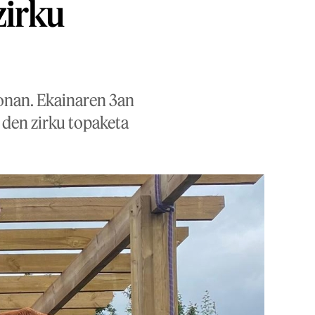
zirku
ionan. Ekainaren 3an
 den zirku topaketa