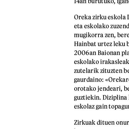
14an burutuko, iga
Oreka zirku eskola 
eta eskolako zuzenda
mugikorra zen, bere
Hainbat urtez leku 
2006an Baionan pla
eskolako irakasleak
zutelarik zituzten 
gaurdaino: «Orekare
orotako jendeari, be
guztiekin. Diziplina
eskolaz gain topagun
Zirkuak dituen onur