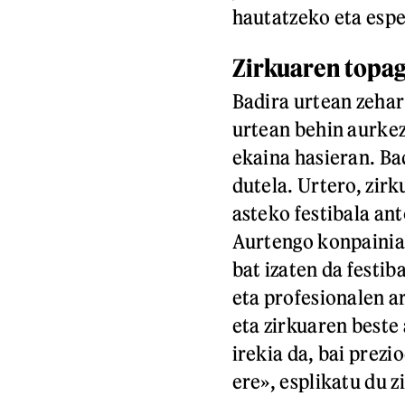
hautatzeko eta espe
Zirkuaren topa
Badira urtean zehar
urtean behin aurkez
ekaina hasieran. Ba
dutela. Urtero, zirk
asteko festibala an
Aurtengo konpainia
bat izaten da festib
eta profesionalen ar
eta zirkuaren beste
irekia da, bai prezi
ere», esplikatu du z