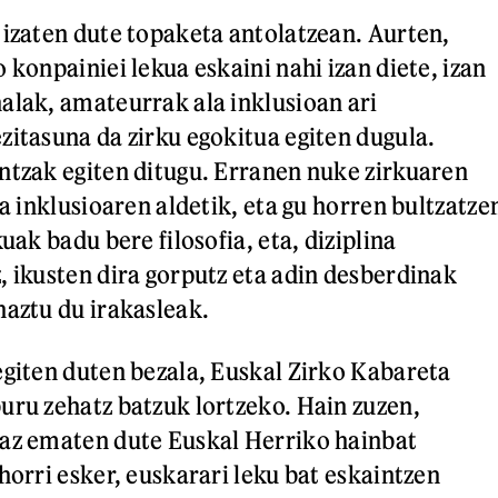
 izaten dute topaketa antolatzean. Aurten,
 konpainiei lekua eskaini nahi izan diete, izan
alak, amateurrak ala inklusioan ari
zitasuna da zirku egokitua egiten dugula.
ntzak egiten ditugu. Erranen nuke zirkuaren
la inklusioaren aldetik, eta gu horren bultzatze
kuak badu bere filosofia, eta, diziplina
, ikusten dira gorputz eta adin desberdinak
haztu du irakasleak.
egiten duten bezala, Euskal Zirko Kabareta
uru zehatz batzuk lortzeko. Hain zuzen,
raz ematen dute Euskal Herriko hainbat
horri esker, euskarari leku bat eskaintzen