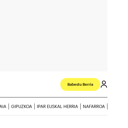
Babestu Berria
AIA
GIPUZKOA
IPAR EUSKAL HERRIA
NAFARROA