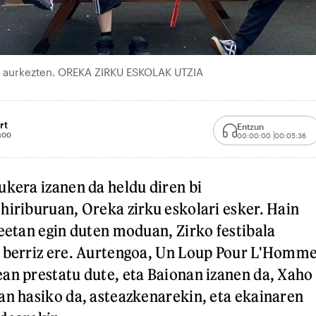
ala aurkezten. OREKA ZIRKU ESKOLAK UTZIA
rt
Entzun
:00
00:00:00
00:05:36
ukera izanen da heldu diren bi
hiriburuan, Oreka zirku eskolari esker. Hain
teetan egin duten moduan, Zirko festibala
k berriz ere. Aurtengoa, Un Loup Pour L'Homm
an prestatu dute, eta Baionan izanen da, Xaho
an hasiko da, asteazkenarekin, eta ekainaren