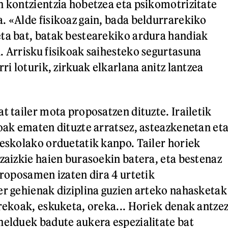
n kontzientzia hobetzea eta psikomotrizitate
. «Alde fisikoaz gain, bada beldurrarekiko
ta bat, batak bestearekiko ardura handiak
. Arrisku fisikoak saihesteko segurtasuna
rri loturik, zirkuak elkarlana anitz lantzea
t tailer mota proposatzen dituzte. Irailetik
koak ematen dituzte arratsez, asteazkenetan et
 eskolako orduetatik kanpo. Tailer horiek
 zaizkie haien burasoekin batera, eta bestenaz
proposamen izaten dira 4 urtetik
er gehienak diziplina guzien arteko nahasketak
irekoak, eskuketa, oreka... Horiek denak antze
helduek badute aukera espezialitate bat