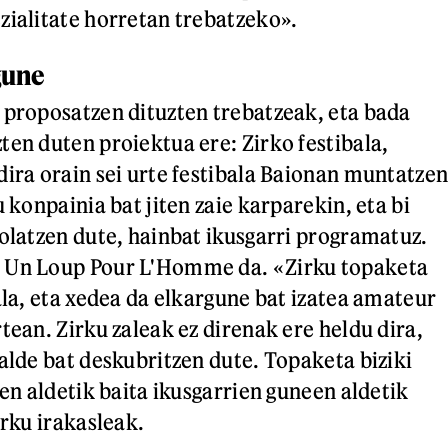
zialitate horretan trebatzeko».
gune
 proposatzen dituzten trebatzeak, eta bada
ten duten proiektua ere: Zirko festibala,
dira orain sei urte festibala Baionan muntatze
u konpainia bat jiten zaie karparekin, eta bi
tolatzen dute, hainbat ikusgarri programatuz.
 Un Loup Pour L'Homme da. «Zirku topaketa
ala, eta xedea da elkargune bat izatea amateur
tean. Zirku zaleak ez direnak ere heldu dira,
 alde bat deskubritzen dute. Topaketa biziki
oen aldetik baita ikusgarrien guneen aldetik
irku irakasleak.