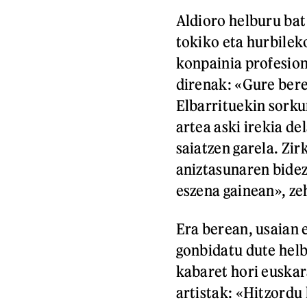
Aldioro helburu bat
tokiko eta hurbileko
konpainia profesion
direnak: «Gure bere
Elbarrituekin sorku
artea aski irekia de
saiatzen garela. Zir
aniztasunaren bidez
eszena gainean», ze
Era berean, usaian 
gonbidatu dute helb
kabaret hori euska
artistak: «Hitzordu 