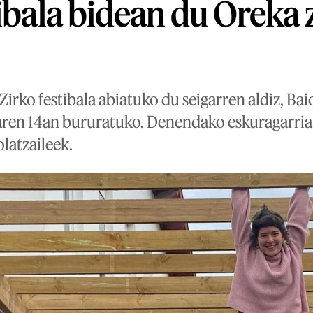
tibala bidean du Oreka 
Zirko festibala abiatuko du seigarren aldiz, Ba
naren 14an bururatuko. Denendako eskuragarria
olatzaileek.