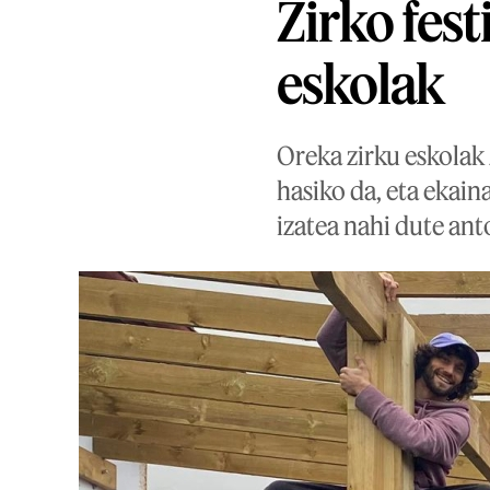
Zirko fes
eskolak
Oreka zirku eskolak 
hasiko da, eta ekai
izatea nahi dute ant