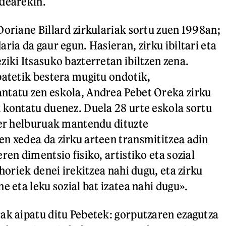
ndearekin.
Doriane Billard zirkulariak sortu zuen 1998an;
ria da gaur egun. Hasieran, zirku ibiltari eta
ziki Itsasuko bazterretan ibiltzen zena.
batetik bestera mugitu ondotik,
ntatu zen eskola, Andrea Pebet Oreka zirku
 kontatu duenez. Duela 28 urte eskola sortu
ber helburuak mantendu dituzte
n xedea da zirku arteen transmititzea adin
ren dimentsio fisiko, artistiko eta sozial
 horiek denei irekitzea nahi dugu, eta zirku
e eta leku sozial bat izatea nahi dugu».
ak aipatu ditu Pebetek: gorputzaren ezagutza