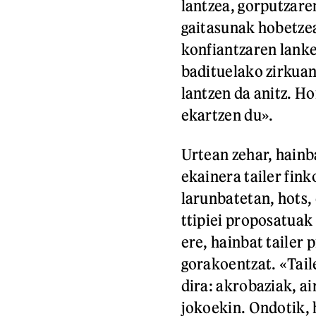
lantzea, gorputzare
gaitasunak hobetzea
konfiantzaren lanke
badituelako zirkuan
lantzen da anitz. Ho
ekartzen du».
Urtean zehar, hainba
ekainera tailer fin
larunbatetan, hots,
ttipiei proposatuak
ere, hainbat tailer 
gorakoentzat. «Tail
dira: akrobaziak, a
jokoekin. Ondotik, 