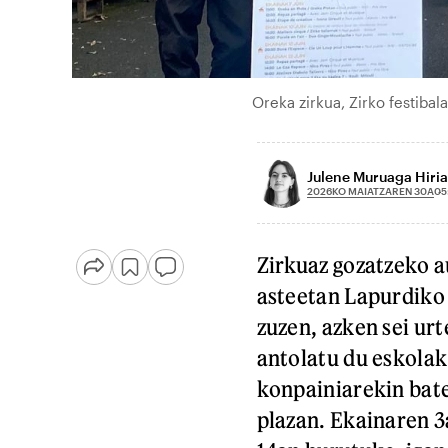
Oreka zirkua, Zirko festib
Julene Muruaga Hiria
2026KO MAIATZAREN 30A
05
Zirkuaz gozatzeko a
asteetan Lapurdiko 
zuzen, azken sei ur
antolatu du eskola
konpainiarekin bate
plazan. Ekainaren 3