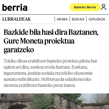
Babestu Berria
LURRALDEAK
ARABA
BIZKAIA
GIPUZKOA
Bazkide bila hasi dira Baztanen,
Gure Moneta proiektua
garatzeko
Tokiko dirua erabiltzen hasteko proiektu pilotu bat
egiten ari dira, euskoa eredu hartuta. Euskara,
ingurumena, justizia soziala eta tokiko ekonomia
sustatu nahi dituzte. Helburua da udazkenerako
moneta erabiltzen hasteko prest izatea.