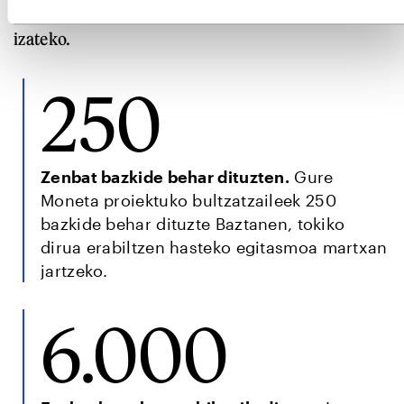
dituzte, udazkenerako Baztango tokiko dirua prest
izateko.
250
Zenbat bazkide behar dituzten.
Gure
Moneta proiektuko bultzatzaileek 250
bazkide behar dituzte Baztanen, tokiko
dirua erabiltzen hasteko egitasmoa martxan
jartzeko.
6.000