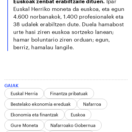
Euskoak zenbat erabiltzaile dituen.
Ipar
Euskal Herriko moneta da euskoa, eta egun
4.600 norbanakok, 1.400 profesionalek eta
38 udalek erabiltzen dute. Duela hamabost
urte hasi ziren euskoa sortzeko lanean;
hamar boluntario ziren orduan; egun,
berriz, hamalau langile.
GAIAK
Euskal Herria
Finantza pribatuak
Bestelako ekonomia ereduak
Nafarroa
Ekonomia eta finantzak
Euskoa
Gure Moneta
Nafarroako Gobernua