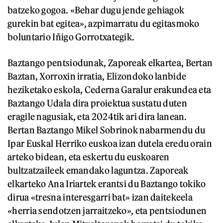
batzeko gogoa. «Behar dugu jende gehiagok
gurekin bat egitea», azpimarratu du egitasmoko
boluntario Iñigo Gorrotxategik.
Baztango pentsiodunak, Zaporeak elkartea, Bertan
Baztan, Xorroxin irratia, Elizondoko lanbide
heziketako eskola, Cederna Garalur erakundea eta
Baztango Udala dira proiektua sustatu duten
eragile nagusiak, eta 2024tik ari dira lanean.
Bertan Baztango Mikel Sobrinok nabarmendu du
Ipar Euskal Herriko euskoa izan dutela eredu orain
arteko bidean, eta eskertu du euskoaren
bultzatzaileek emandako laguntza. Zaporeak
elkarteko Ana Iriartek erantsi du Baztango tokiko
dirua «tresna interesgarri bat» izan daitekeela
«herria sendotzen jarraitzeko», eta pentsiodunen