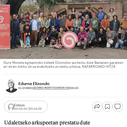
Gure Moneta egitasmoko kideek Elizondon aurkeztu dute Baztanen garatzen
ari diren tokiko dirua erabiltzeko proiektu pilotua. NAFARROAKO HITZA
Edurne Elizondo
2026KO MARTXOAREN 14A
ELIZONDO
05:00
Entzun
00:00:00
00:04:55
Udaletxeko arkupeetan prestatu dute