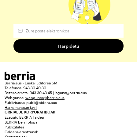
Berria.eus - Euskal Editorea SM
Telefonoa: 943 30 40 30
Bezero arreta: 943 30 43 45 | laguna@berria.eus
Webgunea:
webgunea@berria.eus
Publizitatea:
publi@bidera.eus
Harremanetan jarri
ORRIALDE KORPORATIBOAK
Ezagutu BERRIA Taldea
BERRIA berri bloga
Publizitatea
Galdera-erantzunak
Kontratazioak