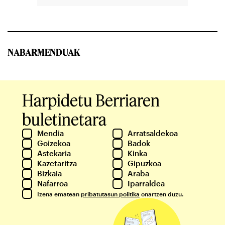
NABARMENDUAK
Harpidetu Berriaren
buletinetara
Mendia
Arratsaldekoa
Goizekoa
Badok
Astekaria
Kinka
Kazetaritza
Gipuzkoa
Bizkaia
Araba
Nafarroa
Iparraldea
Izena ematean
pribatutasun politika
onartzen duzu.