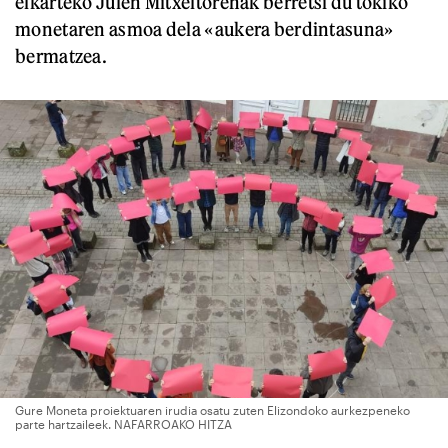
elkarteko Julen Mitxeltorenak berretsi du tokiko
monetaren asmoa dela «aukera berdintasuna»
bermatzea.
Gure Moneta proiektuaren irudia osatu zuten Elizondoko aurkezpeneko
parte hartzaileek. NAFARROAKO HITZA