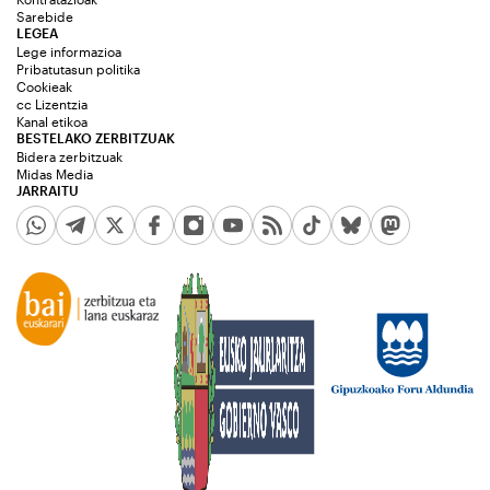
Sarebide
LEGEA
Lege informazioa
Pribatutasun politika
Cookieak
cc Lizentzia
Kanal etikoa
BESTELAKO ZERBITZUAK
Bidera zerbitzuak
Midas Media
JARRAITU