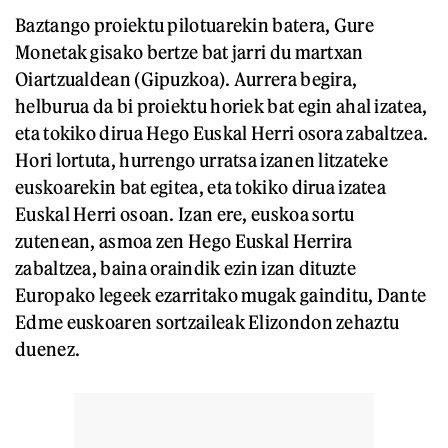
Baztango proiektu pilotuarekin batera, Gure
Monetak gisako bertze bat jarri du martxan
Oiartzualdean (Gipuzkoa). Aurrera begira,
helburua da bi proiektu horiek bat egin ahal izatea,
eta tokiko dirua Hego Euskal Herri osora zabaltzea.
Hori lortuta, hurrengo urratsa izanen litzateke
euskoarekin bat egitea, eta tokiko dirua izatea
Euskal Herri osoan. Izan ere, euskoa sortu
zutenean, asmoa zen Hego Euskal Herrira
zabaltzea, baina oraindik ezin izan dituzte
Europako legeek ezarritako mugak gainditu, Dante
Edme euskoaren sortzaileak Elizondon zehaztu
duenez.