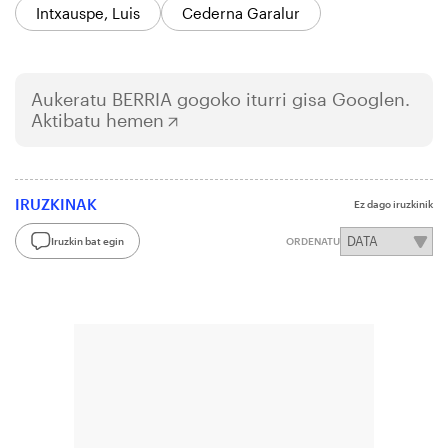
Intxauspe, Luis
Cederna Garalur
Aukeratu
BERRIA
gogoko iturri gisa Googlen.
Aktibatu hemen
IRUZKINAK
Ez dago iruzkinik
Iruzkin bat egin
ORDENATU