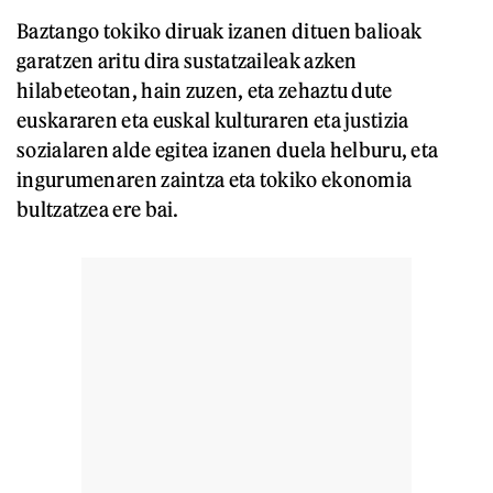
Baztango tokiko diruak izanen dituen balioak
garatzen aritu dira sustatzaileak azken
hilabeteotan, hain zuzen, eta zehaztu dute
euskararen eta euskal kulturaren eta justizia
sozialaren alde egitea izanen duela helburu, eta
ingurumenaren zaintza eta tokiko ekonomia
bultzatzea ere bai.