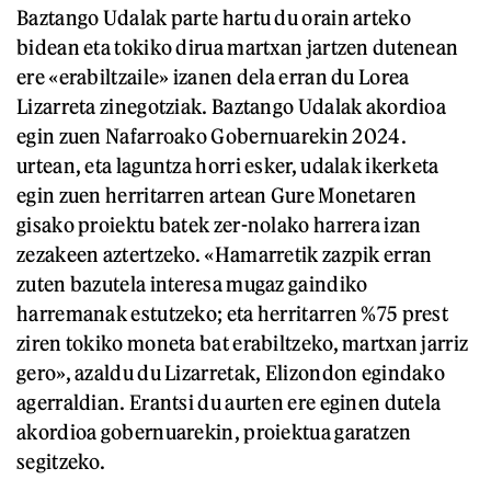
Baztango Udalak parte hartu du orain arteko
bidean eta tokiko dirua martxan jartzen dutenean
ere «erabiltzaile» izanen dela erran du Lorea
Lizarreta zinegotziak. Baztango Udalak akordioa
egin zuen Nafarroako Gobernuarekin 2024.
urtean, eta laguntza horri esker, udalak ikerketa
egin zuen herritarren artean Gure Monetaren
gisako proiektu batek zer-nolako harrera izan
zezakeen aztertzeko. «Hamarretik zazpik erran
zuten bazutela interesa mugaz gaindiko
harremanak estutzeko; eta herritarren %75 prest
ziren tokiko moneta bat erabiltzeko, martxan jarriz
gero», azaldu du Lizarretak, Elizondon egindako
agerraldian. Erantsi du aurten ere eginen dutela
akordioa gobernuarekin, proiektua garatzen
segitzeko.