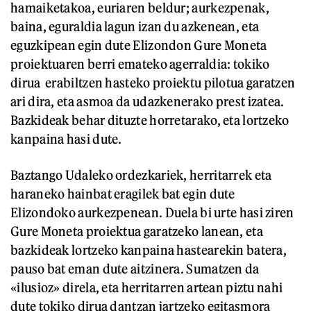
hamaiketakoa, euriaren beldur; aurkezpenak,
baina, eguraldia lagun izan du azkenean, eta
eguzkipean egin dute Elizondon Gure Moneta
proiektuaren berri emateko agerraldia: tokiko
dirua erabiltzen hasteko proiektu pilotua garatzen
ari dira, eta asmoa da udazkenerako prest izatea.
Bazkideak behar dituzte horretarako, eta lortzeko
kanpaina hasi dute.
Baztango Udaleko ordezkariek, herritarrek eta
haraneko hainbat eragilek bat egin dute
Elizondoko aurkezpenean. Duela bi urte hasi ziren
Gure Moneta proiektua garatzeko lanean, eta
bazkideak lortzeko kanpaina hastearekin batera,
pauso bat eman dute aitzinera. Sumatzen da
«ilusioz» direla, eta herritarren artean piztu nahi
dute tokiko dirua dantzan jartzeko egitasmora