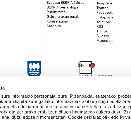
Ezagutu BERRIA Taldea
Telegram
BERRIA berri bloga
Twitter
Publizitatea
Facebook
Galdera-erantzunak
Instagram
Kontratazioak
Youtube
Sarebide
RSS
Tik Tok
Bluesky
Mastodon
sua
sure informacio pertsonala, zure IP zenbakia, esaterako, proze
k erabiliz eta zure gailuko informazioak azitzen dugu publizitate
tearen eta edukiaren neurketa, audientzia-ikerketa eta zerbitzuen
nork eta zertarako erabiltzen dituen hautatzeko aukera duzu. Z
 ahal duzu edozein momentutan, Cookie deklaraziotik edo Priva