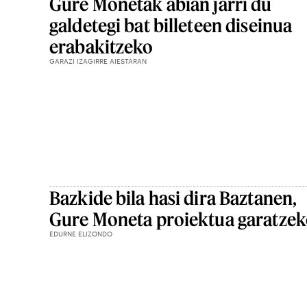
Gure Monetak abian jarri du
galdetegi bat billeteen diseinua
erabakitzeko
GARAZI IZAGIRRE AIESTARAN
Bazkide bila hasi dira Baztanen,
Gure Moneta proiektua garatze
EDURNE ELIZONDO