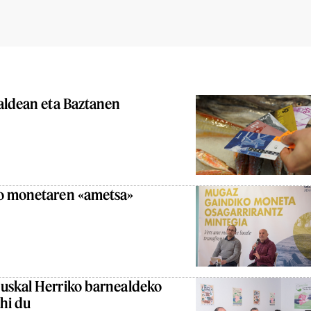
ualdean eta Baztanen
ko monetaren «ametsa»
uskal Herriko barnealdeko
hi du