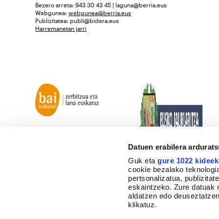
Bezero arreta: 943 30 43 45 | laguna@berria.eus
Webgunea:
webgunea@berria.eus
Publizitatea:
publi@bidera.eus
Harremanetan jarri
Datuen erabilera ardurat
Guk eta
gure 1022 kideek
cookie bezalako teknologia
pertsonalizatua, publizita
eskaintzeko. Zure datuak 
aldatzen edo deuseztatzen
klikatuz.