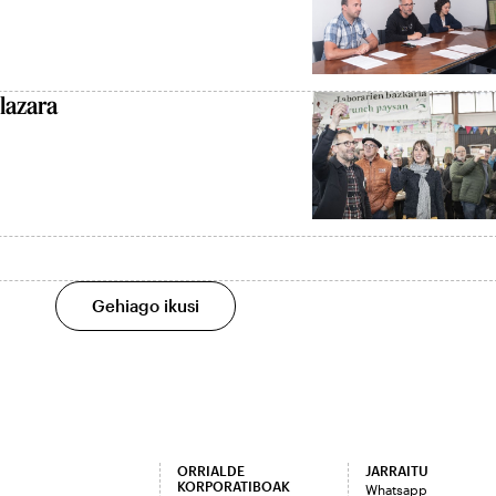
lazara
Gehiago ikusi
ORRIALDE
JARRAITU
KORPORATIBOAK
Whatsapp