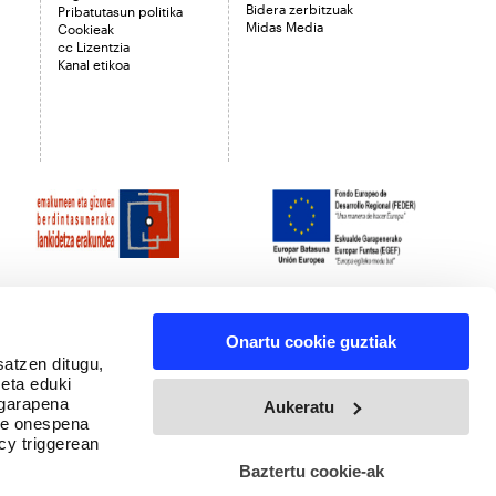
Bidera zerbitzuak
Pribatutasun politika
Midas Media
Cookieak
cc Lizentzia
Kanal etikoa
Onartu cookie guztiak
satzen ditugu,
 eta eduki
 garapena
Aukeratu
ure onespena
cy triggerean
Baztertu cookie-ak