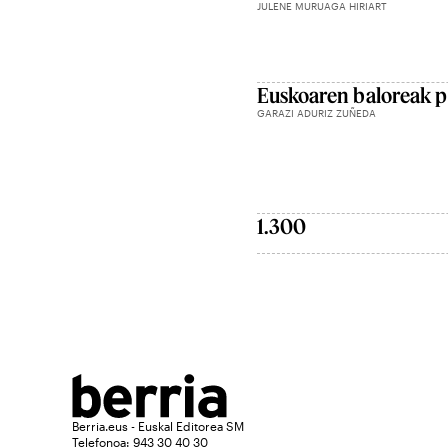
JULENE MURUAGA HIRIART
Euskoaren baloreak p
GARAZI ADURIZ ZUÑEDA
1.300
Berria.eus - Euskal Editorea SM
Telefonoa: 943 30 40 30