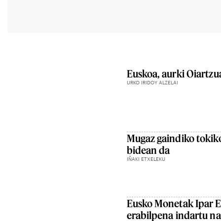
Euskoa, aurki Oiartz
URKO IRIDOY ALZELAI
Mugaz gaindiko toki
bidean da
IÑAKI ETXELEKU
Eusko Monetak Ipar E
erabilpena indartu na