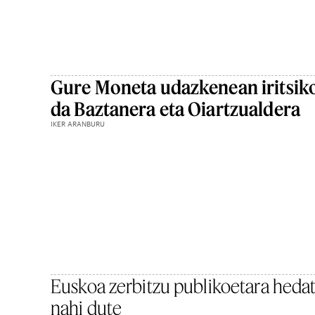
Gure Moneta udazkenean iritsik
da Baztanera eta Oiartzualdera
IKER ARANBURU
Euskoa zerbitzu publikoetara heda
nahi dute