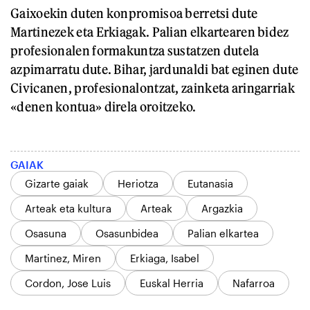
Gaixoekin duten konpromisoa berretsi dute
Martinezek eta Erkiagak. Palian elkartearen bidez
profesionalen formakuntza sustatzen dutela
azpimarratu dute. Bihar, jardunaldi bat eginen dute
Civicanen, profesionalontzat, zainketa aringarriak
«denen kontua» direla oroitzeko.
GAIAK
Gizarte gaiak
Heriotza
Eutanasia
Arteak eta kultura
Arteak
Argazkia
Osasuna
Osasunbidea
Palian elkartea
Martinez, Miren
Erkiaga, Isabel
Cordon, Jose Luis
Euskal Herria
Nafarroa