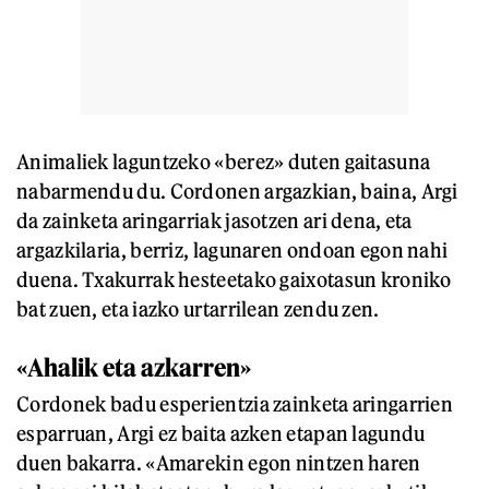
Animaliek laguntzeko «berez» duten gaitasuna
nabarmendu du. Cordonen argazkian, baina, Argi
da zainketa aringarriak jasotzen ari dena, eta
argazkilaria, berriz, lagunaren ondoan egon nahi
duena. Txakurrak hesteetako gaixotasun kroniko
bat zuen, eta iazko urtarrilean zendu zen.
«Ahalik eta azkarren»
Cordonek badu esperientzia zainketa aringarrien
esparruan, Argi ez baita azken etapan lagundu
duen bakarra. «Amarekin egon nintzen haren