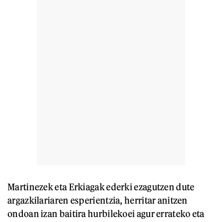
Martinezek eta Erkiagak ederki ezagutzen dute
argazkilariaren esperientzia, herritar anitzen
ondoan izan baitira hurbilekoei agur errateko eta