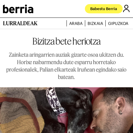
Babestu Berria
LURRALDEAK
ARABA
BIZKAIA
GIPUZKOA
Bizitza bete heriotza
Zainketa aringarrien auziak gizarte osoa ukitzen du.
Horixe nabarmendu dute esparru horretako
profesionalek, Palian elkarteak Iruñean egindako saio
batean.