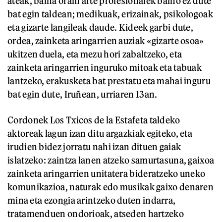
ateak, baina orain arte profesionalek baino ez dute
bat egin taldean; medikuak, erizainak, psikologoak
eta gizarte langileak daude. Kideek garbi dute,
ordea, zainketa aringarrien auziak «gizarte osoa»
ukitzen duela, eta mezu hori zabaltzeko, eta
zainketa aringarrien inguruko mitoak eta tabuak
lantzeko, erakusketa bat prestatu eta mahai inguru
bat egin dute, Iruñean, urriaren 13an.
Cordonek Los Txicos de la Estafeta taldeko
aktoreak lagun izan ditu argazkiak egiteko, eta
irudien bidez jorratu nahi izan dituen gaiak
islatzeko: zaintza lanen atzeko samurtasuna, gaixoa
zainketa aringarrien unitatera bideratzeko uneko
komunikazioa, naturak edo musikak gaixo denaren
mina eta ezongia arintzeko duten indarra,
tratamenduen ondorioak, atseden hartzeko