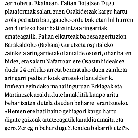
zer hobetu. Ekainean, Faltan Botatzen Dugu
plataformak salatu zuen Osakidetzak kargu hartu
ziola pediatra bati, gaueko ordu txikietan hil hurren
zen 4 urteko haur bati zaintza aringarriak
emateagatik. Palian elkarteak babesa agertu zion
Barakaldoko (Bizkaia) Gurutzeta ospitaleko
zainketa aringarrietako lantalde osoari, ohar baten
bidez, eta salatu Nafarroan ere Osasunbideak ez
duela 24 orduko arreta bermatuko duen zainketa
aringarri pediatrikoak emateko lantalderik.
Iruñean egindako mahai inguruan Erkiagak eta
Martinezek azaldu dute lanalditik kanpo aritu
behar izaten dutela dauden beharrei erantzuteko.
«Hemen ere bati baino gehiagori kargu hartu
digute gaixoak artatzeagatik lanaldia amaitu eta
gero. Zer egin behar dugu? Jendea bakarrik utzi?».