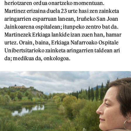
heriotzaren ordua onartzeko momentuan.
Martinez erizaina duela 23 urte hasi zen zainketa
aringarrien esparruan lanean, Iruñeko San Joan
Jainkoarena ospitalean; itunpeko zentro bat da.
Martinezek Erkiaga lankide izan zuen han, hamar
urtez. Orain, baina, Erkiaga Nafarroako Ospitale
Unibertsitarioko zainketa aringarrien taldean ari
da; medikua da, onkologoa.