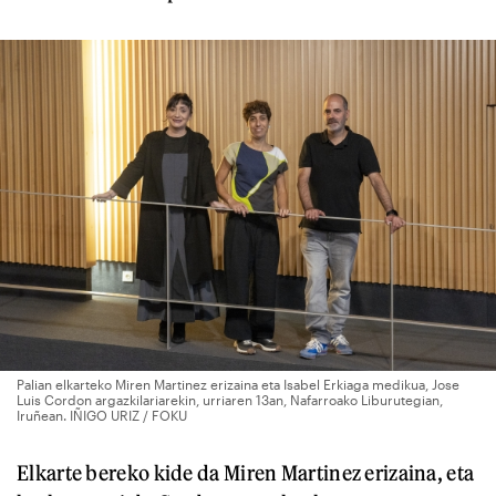
Palian elkarteko Miren Martinez erizaina eta Isabel Erkiaga medikua, Jose
Luis Cordon argazkilariarekin, urriaren 13an, Nafarroako Liburutegian,
Iruñean. IÑIGO URIZ / FOKU
Elkarte bereko kide da Miren Martinez erizaina, eta