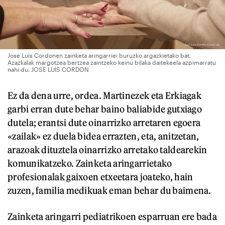
Jose Luis Cordonen zainketa aringarriei buruzko argazkietako bat.
Azazkalak margotzea bertzea zaintzeko keinu bilaka daitekeela azpimarratu
nahi du. JOSE LUIS CORDON
Ez da dena urre, ordea. Martinezek eta Erkiagak
garbi erran dute behar baino baliabide gutxiago
dutela; erantsi dute oinarrizko arretaren egoera
«zailak» ez duela bidea errazten, eta, anitzetan,
arazoak dituztela oinarrizko arretako taldearekin
komunikatzeko. Zainketa aringarrietako
profesionalak gaixoen etxeetara joateko, hain
zuzen, familia medikuak eman behar du baimena.
Zainketa aringarri pediatrikoen esparruan ere bada