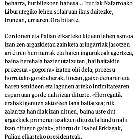
beharra, hurbilekoen babesa... Irudiak Nafarroako
Liburutegiko lehen solairuan ikus daitezke,
Iruñean, urriaren 31ra bitarte.
Cordonen eta Palian elkarteko kideen lehen asmoa
izan zen argazkietan zainketa aringarriak jasotzen
ari diren herritarrak eta haien ingurukoak agertzea,
baina berehala bazter utzi zuten, bai baitakite
prozesua «gogorra» izaten ohi dela; prozesu
horretako gorabeherak, finean, gaixo denaren eta
haren senideen eta lagunen arteko intimitatearen
esparruan gorde nahi izan dituzte. «Horregatik
erabaki genuen aktoreen lana baliatzea; nik
zalantza handiak izan nituen, baina uste dut
argazkiek primeran azaltzen dituztela landu nahi
izan ditugun gaiak», aitortu du Isabel Erkiagak,
Palian elkarteko presidenteak.