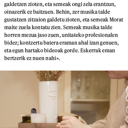
galdetzen zioten, eta semeak ongi zela erantzun,
oinazerik ez baitzuen. Behin, zer musika talde
gustatzen zitzaion galdetu zioten, eta semeak Morat
maite zuela kontatu zien. Semeak musika talde
horren mezua jaso zuen, unitateko profesionalen
bidez; kontzertu batera eraman ahal izan genuen,
eta egun hartako bideoak gorde. Eskerrak eman
bertzerik ez nuen nahi».