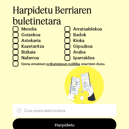
Harpidetu Berriaren
buletinetara
Mendia
Arratsaldekoa
Goizekoa
Badok
Astekaria
Kinka
Kazetaritza
Gipuzkoa
Bizkaia
Araba
Nafarroa
Iparraldea
Izena ematean
pribatutasun politika
onartzen duzu.