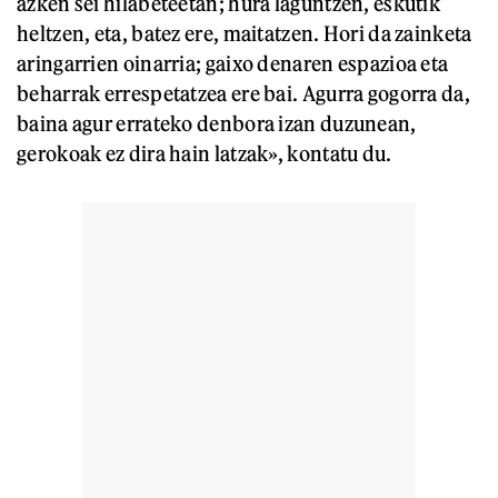
azken sei hilabeteetan; hura laguntzen, eskutik
heltzen, eta, batez ere, maitatzen. Hori da zainketa
aringarrien oinarria; gaixo denaren espazioa eta
beharrak errespetatzea ere bai. Agurra gogorra da,
baina agur errateko denbora izan duzunean,
gerokoak ez dira hain latzak», kontatu du.