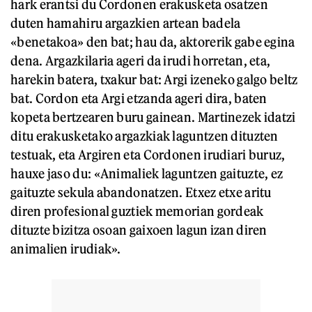
hark erantsi du Cordonen erakusketa osatzen
duten hamahiru argazkien artean badela
«benetakoa» den bat; hau da, aktorerik gabe egina
dena. Argazkilaria ageri da irudi horretan, eta,
harekin batera, txakur bat: Argi izeneko galgo beltz
bat. Cordon eta Argi etzanda ageri dira, baten
kopeta bertzearen buru gainean. Martinezek idatzi
ditu erakusketako argazkiak laguntzen dituzten
testuak, eta Argiren eta Cordonen irudiari buruz,
hauxe jaso du: «Animaliek laguntzen gaituzte, ez
gaituzte sekula abandonatzen. Etxez etxe aritu
diren profesional guztiek memorian gordeak
dituzte bizitza osoan gaixoen lagun izan diren
animalien irudiak».