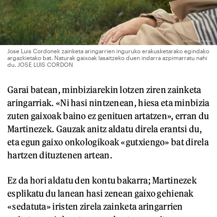
Jose Luis Cordonek zainketa aringarrien inguruko erakusketarako egindako
argazkietako bat. Naturak gaixoak lasaitzeko duen indarra azpimarratu nahi
du. JOSE LUIS CORDON
Garai batean, minbiziarekin lotzen ziren zainketa
aringarriak. «Ni hasi nintzenean, hiesa eta minbizia
zuten gaixoak baino ez genituen artatzen», erran du
Martinezek. Gauzak anitz aldatu direla erantsi du,
eta egun gaixo onkologikoak «gutxiengo» bat direla
hartzen dituztenen artean.
Ez da hori aldatu den kontu bakarra; Martinezek
esplikatu du lanean hasi zenean gaixo gehienak
«sedatuta» iristen zirela zainketa aringarrien