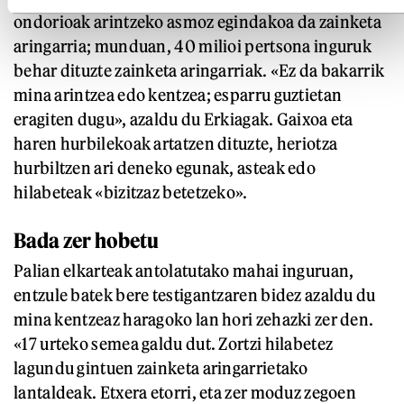
ondorioak arintzeko asmoz egindakoa da zainketa
aringarria; munduan, 40 milioi pertsona inguruk
behar dituzte zainketa aringarriak. «Ez da bakarrik
mina arintzea edo kentzea; esparru guztietan
eragiten dugu», azaldu du Erkiagak. Gaixoa eta
haren hurbilekoak artatzen dituzte, heriotza
hurbiltzen ari deneko egunak, asteak edo
hilabeteak «bizitzaz betetzeko».
Bada zer hobetu
Palian elkarteak antolatutako mahai inguruan,
entzule batek bere testigantzaren bidez azaldu du
mina kentzeaz haragoko lan hori zehazki zer den.
«17 urteko semea galdu dut. Zortzi hilabetez
lagundu gintuen zainketa aringarrietako
lantaldeak. Etxera etorri, eta zer moduz zegoen