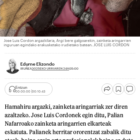
Jose Luis Cordon argazkilaria, Argi bere galgoarekin, zainketa aringarrien
inguruan egindako erakusketako irudietako batean. JOSE LUIS CORDON
Edurne Elizondo
2025EKO URRIAREN 24A
IRUÑEA
05:00
Entzun
00:00:00
00:10:43
Hamahiru argazki, zainketa aringarriak zer diren
azaltzeko. Jose Luis Cordonek egin ditu, Palian
Nafarroako zainketa aringarrien elkarteak
eskatuta. Palianek herritar ororentzat zabalik ditu