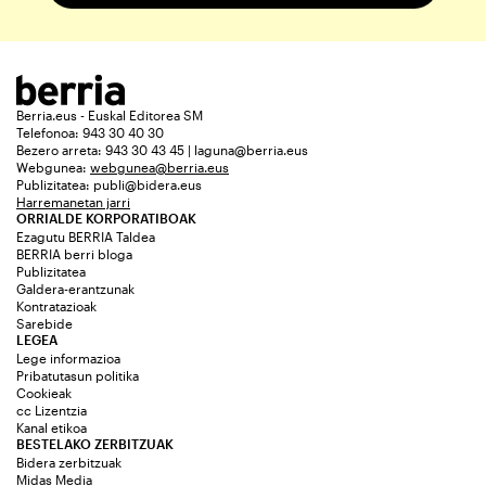
Berria.eus - Euskal Editorea SM
Telefonoa: 943 30 40 30
Bezero arreta: 943 30 43 45 | laguna@berria.eus
Webgunea:
webgunea@berria.eus
Publizitatea:
publi@bidera.eus
Harremanetan jarri
ORRIALDE KORPORATIBOAK
Ezagutu BERRIA Taldea
BERRIA berri bloga
Publizitatea
Galdera-erantzunak
Kontratazioak
Sarebide
LEGEA
Lege informazioa
Pribatutasun politika
Cookieak
cc Lizentzia
Kanal etikoa
BESTELAKO ZERBITZUAK
Bidera zerbitzuak
Midas Media