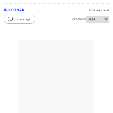
IRUZKINAK
Ez dago iruzkinik
Iruzkin bat egin
ORDENATU