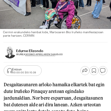
Cermin erakundeko hainbat kide, Martxoaren 8ko Iruñeko manifestazioan
parte hartzen. CERMIN
Edurne Elizondo
2026KO APIRILAREN 24A
IRUÑEA
05:00
Entzun
00:00:00
00:10:39
Desgaitasunaren arloko hamaika elkartek bat egin
dute Iruñeko Pinaquy aretoan egindako
jardunaldian. Nor bere esparruan, desgaitasunen
bat dutenen alde ari dira lanean. Azken urteotan