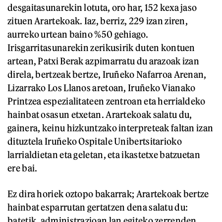
desgaitasunarekin lotuta, oro har, 152 kexa jaso
zituen Arartekoak. Iaz, berriz, 229 izan ziren,
aurreko urtean baino %50 gehiago.
Irisgarritasunarekin zerikusirik duten kontuen
artean, Patxi Berak azpimarratu du arazoak izan
direla, bertzeak bertze, Iruñeko Nafarroa Arenan,
Lizarrako Los Llanos aretoan, Iruñeko Vianako
Printzea espezialitateen zentroan eta herrialdeko
hainbat osasun etxetan. Arartekoak salatu du,
gainera, keinu hizkuntzako interpreteak faltan izan
dituztela Iruñeko Ospitale Unibertsitarioko
larrialdietan eta geletan, eta ikastetxe batzuetan
ere bai.
Ez dira horiek oztopo bakarrak; Arartekoak bertze
hainbat esparrutan gertatzen dena salatu du:
batetik, administrazioan lan egiteko zerrenden