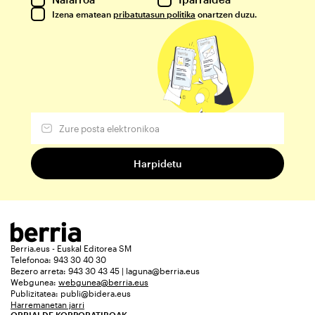
Izena ematean
pribatutasun politika
onartzen duzu.
Berria.eus - Euskal Editorea SM
Telefonoa: 943 30 40 30
Bezero arreta: 943 30 43 45 | laguna@berria.eus
Webgunea:
webgunea@berria.eus
Publizitatea:
publi@bidera.eus
Harremanetan jarri