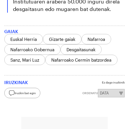
Institutuaren arabera 50.000 inguru direla
desgaitasun edo mugaren bat dutenak.
GAIAK
Euskal Herria
Gizarte gaiak
Nafarroa
Nafarroako Gobernua
Desgaitasunak
Sanz, Mari Luz
Nafarroako Cermin batzordea
IRUZKINAK
Ez dago iruzkinik
Iruzkin bat egin
ORDENATU