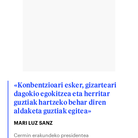
«Konbentzioari esker, gizarteari
dagokio egokitzea eta herritar
guztiak hartzeko behar diren
aldaketa guztiak egitea»
MARI LUZ SANZ
Cermin erakundeko presidentea