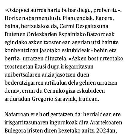
«Oztopoei aurrea hartu behar diegu, prebenitu».
Horixe nabarmendu du Plancenciak. Egoera,
baina, bertzelakoa da, Cermi Desgaitasuna
Dutenen Ordezkarien Espainiako Batzordeak
egindako azken txostenean agerian utzi baitute
konbentzioan jasotako eskubideak «behin eta
berriz» urratzen dituztela. «Azken bost urteotako
txostenetan ikusi dugu irisgarritasun
unibertsalaren auzia jasotzen duen
bederatzigarren artikulua dela gehien urratzen
dena», erran du Cermiko giza eskubideen
arduradun Gregorio Saraviak, Iruñean.
Nafarroan ere hori gertatzen da: herrialdean ere
irisgarritasunaren ingurukoak dira Arartekoaren
Bulegora iristen diren kexetako anitz. 2024an,