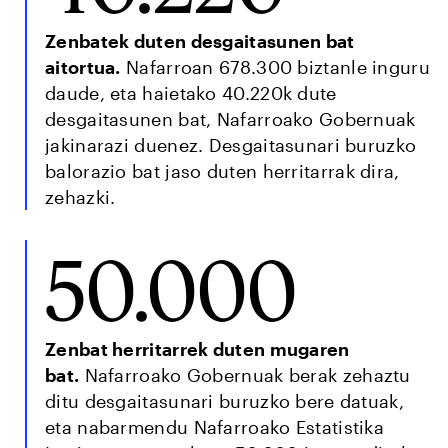
Zenbatek duten desgaitasunen bat
aitortua.
Nafarroan 678.300 biztanle inguru
daude, eta haietako 40.220k dute
desgaitasunen bat, Nafarroako Gobernuak
jakinarazi duenez. Desgaitasunari buruzko
balorazio bat jaso duten herritarrak dira,
zehazki.
50.000
Zenbat herritarrek duten mugaren
bat.
Nafarroako Gobernuak berak zehaztu
ditu desgaitasunari buruzko bere datuak,
eta nabarmendu Nafarroako Estatistika