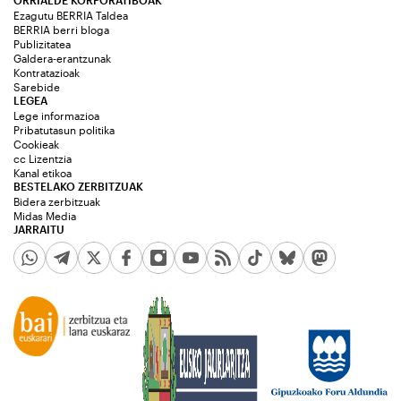
ORRIALDE KORPORATIBOAK
Ezagutu BERRIA Taldea
BERRIA berri bloga
Publizitatea
Galdera-erantzunak
Kontratazioak
Sarebide
LEGEA
Lege informazioa
Pribatutasun politika
Cookieak
cc Lizentzia
Kanal etikoa
BESTELAKO ZERBITZUAK
Bidera zerbitzuak
Midas Media
JARRAITU