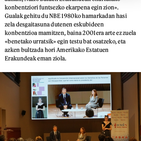
konbentziori funtsezko ekarpena egin zion».
Gualak gehitu du NBE 1980ko hamarkadan hasi
zela desgaitasuna dutenen eskubideen
konbentzioa mamitzen, baina 2001era arte ez zuela
«benetako urratsik» egin testu bat osatzeko, eta
azken bultzada hori Amerikako Estatuen
Erakundeak eman ziola.