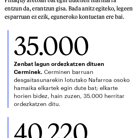
Pinaquy aretoan bat egin dutenen marmarra
entzun da, erantzun gisa. Bada anitz egiteko, legeen
esparruan ez ezik, eguneroko kontuetan ere bai.
35.000
Zenbat lagun ordezkatzen dituen
Cerminek.
Cerminen barruan
desgaitasunarekin lotutako Nafarroa osoko
hamaika elkartek egin dute bat; elkarte
horien bidez, hain zuzen, 35.000 herritar
ordezkatzen ditu.
40.220