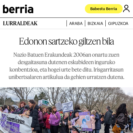
Babestu Berria
LURRALDEAK
ARABA
BIZKAIA
GIPUZKOA
Edonon sartzeko giltzen bila
Nazio Batuen Erakundeak 2006an onartu zuen
desgaitasuna dutenen eskubideen inguruko
konbentzioa, eta hogei urte bete ditu. Irisgarritasun
unibertsalaren artikulua da gehien urratzen dutena.