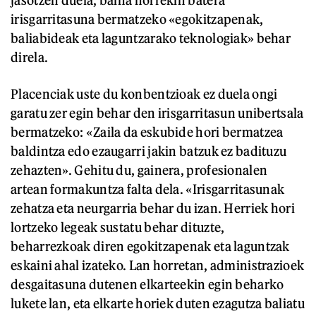
irisgarritasuna bermatzeko «egokitzapenak,
baliabideak eta laguntzarako teknologiak» behar
direla.
Placenciak uste du konbentzioak ez duela ongi
garatu zer egin behar den irisgarritasun unibertsala
bermatzeko: «Zaila da eskubide hori bermatzea
baldintza edo ezaugarri jakin batzuk ez badituzu
zehazten». Gehitu du, gainera, profesionalen
artean formakuntza falta dela. «Irisgarritasunak
zehatza eta neurgarria behar du izan. Herriek hori
lortzeko legeak sustatu behar dituzte,
beharrezkoak diren egokitzapenak eta laguntzak
eskaini ahal izateko. Lan horretan, administrazioek
desgaitasuna dutenen elkarteekin egin beharko
lukete lan, eta elkarte horiek duten ezagutza baliatu