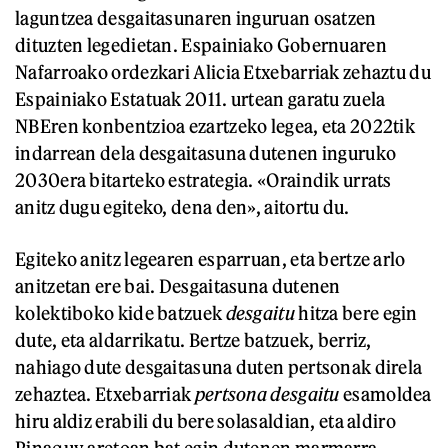
laguntzea desgaitasunaren inguruan osatzen
dituzten legedietan. Espainiako Gobernuaren
Nafarroako ordezkari Alicia Etxebarriak zehaztu du
Espainiako Estatuak 2011. urtean garatu zuela
NBEren konbentzioa ezartzeko legea, eta 2022tik
indarrean dela desgaitasuna dutenen inguruko
2030era bitarteko estrategia. «Oraindik urrats
anitz dugu egiteko, dena den», aitortu du.
Egiteko anitz legearen esparruan, eta bertze arlo
anitzetan ere bai. Desgaitasuna dutenen
kolektiboko kide batzuek
desgaitu
hitza bere egin
dute, eta aldarrikatu. Bertze batzuek, berriz,
nahiago dute desgaitasuna duten pertsonak direla
zehaztea. Etxebarriak
pertsona desgaitu
esamoldea
hiru aldiz erabili du bere solasaldian, eta aldiro