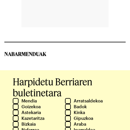
NABARMENDUAK
Harpidetu Berriaren
buletinetara
Mendia
Arratsaldekoa
Goizekoa
Badok
Astekaria
Kinka
Kazetaritza
Gipuzkoa
Bizkaia
Araba
Nafarroa
Iparraldea