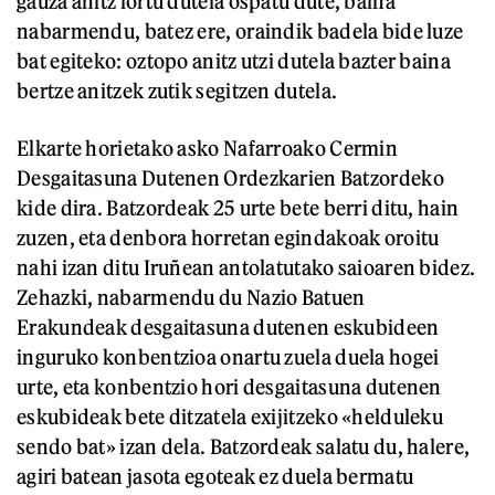
gauza anitz lortu dutela ospatu dute, baina
nabarmendu, batez ere, oraindik badela bide luze
bat egiteko: oztopo anitz utzi dutela bazter baina
bertze anitzek zutik segitzen dutela.
Elkarte horietako asko Nafarroako Cermin
Desgaitasuna Dutenen Ordezkarien Batzordeko
kide dira. Batzordeak 25 urte bete berri ditu, hain
zuzen, eta denbora horretan egindakoak oroitu
nahi izan ditu Iruñean antolatutako saioaren bidez.
Zehazki, nabarmendu du Nazio Batuen
Erakundeak desgaitasuna dutenen eskubideen
inguruko konbentzioa onartu zuela duela hogei
urte, eta konbentzio hori desgaitasuna dutenen
eskubideak bete ditzatela exijitzeko «helduleku
sendo bat» izan dela. Batzordeak salatu du, halere,
agiri batean jasota egoteak ez duela bermatu