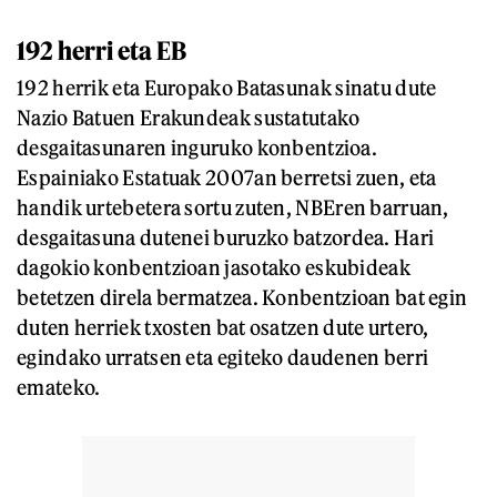
192 herri eta EB
192 herrik eta Europako Batasunak sinatu dute
Nazio Batuen Erakundeak sustatutako
desgaitasunaren inguruko konbentzioa.
Espainiako Estatuak 2007an berretsi zuen, eta
handik urtebetera sortu zuten, NBEren barruan,
desgaitasuna dutenei buruzko batzordea. Hari
dagokio konbentzioan jasotako eskubideak
betetzen direla bermatzea. Konbentzioan bat egin
duten herriek txosten bat osatzen dute urtero,
egindako urratsen eta egiteko daudenen berri
emateko.