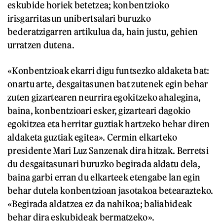
eskubide horiek betetzea; konbentzioko
irisgarritasun unibertsalari buruzko
bederatzigarren artikulua da, hain justu, gehien
urratzen dutena.
«Konbentzioak ekarri digu funtsezko aldaketa bat:
onartu arte, desgaitasunen bat zutenek egin behar
zuten gizartearen neurrira egokitzeko ahalegina,
baina, konbentzioari esker, gizarteari dagokio
egokitzea eta herritar guztiak hartzeko behar diren
aldaketa guztiak egitea». Cermin elkarteko
presidente Mari Luz Sanzenak dira hitzak. Berretsi
du desgaitasunari buruzko begirada aldatu dela,
baina garbi erran du elkarteek etengabe lan egin
behar dutela konbentzioan jasotakoa betearazteko.
«Begirada aldatzea ez da nahikoa; baliabideak
behar dira eskubideak bermatzeko».