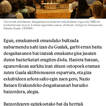
Cerminek antolatuta, desgaitasuna dutenen eskubideen inguruko NBEren
konbentzioari buruz Iruñean egindako saioa; oholtzan, Gregorio Saravia eta
Natalia Guala. CERMIN
Egun, emakumeek emandako bultzada
nabarmendu nahi izan du Gualak, garbi erran baitu
desgaitasunen bat izateak emakume gisa jasaten
duten bazterketari eragiten diola. Hasiera batean,
egunerokoan aurkitu izan zituen oztopoek eraman
zuten Guala aktibismoaren esparrura, eta giza
eskubideen arlora salto egin zuen gero, Nazio
Batuen Erakundeko desgaitasunari buruzko
batzordera, alegia.
Batzordearen egitekoetako bat da herriak