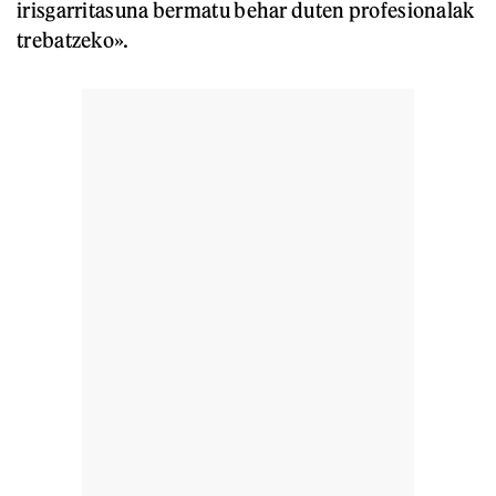
irisgarritasuna bermatu behar duten profesionalak
trebatzeko».