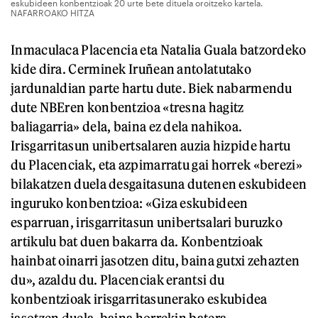
eskubideen konbentzioak 20 urte bete dituela oroitzeko kartela.
NAFARROAKO HITZA
Inmaculaca Placencia eta Natalia Guala batzordeko
kide dira. Cerminek Iruñean antolatutako
jardunaldian parte hartu dute. Biek nabarmendu
dute NBEren konbentzioa «tresna hagitz
baliagarria» dela, baina ez dela nahikoa.
Irisgarritasun unibertsalaren auzia hizpide hartu
du Placenciak, eta azpimarratu gai horrek «berezi»
bilakatzen duela desgaitasuna dutenen eskubideen
inguruko konbentzioa: «Giza eskubideen
esparruan, irisgarritasun unibertsalari buruzko
artikulu bat duen bakarra da. Konbentzioak
hainbat oinarri jasotzen ditu, baina gutxi zehazten
du», azaldu du. Placenciak erantsi du
konbentzioak irisgarritasunerako eskubidea
jasotzen duela, baina horrekin batera