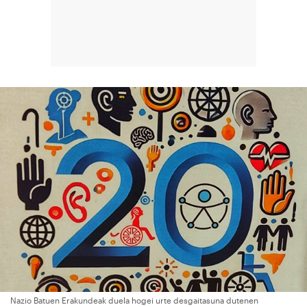
Nazio Batuen Erakundeak duela hogei urte desgaitasuna dutenen