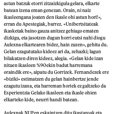
astun batzuk etorri zitzaizkigula gelara, elkarte
batean izena eman genezan. Orain, ni naiz
ikasleengana joaten den ikasle ohi astun hori!»,
erran du Apestegiak, barrez. «Unibertsitateak
ikasketak baino gauza anitzez gehiago ematen
dizkigu, eta jasotzen dugun horri eutsi nahi diogu
Aulexna elkartearen bidez, hain zuzen», gehitu du.
Gelan ezagututako kideez ari da, zehazki; lagun
bilakatzen diren kideez, alegia. «Gelan kide izan
nituen ikasleen %90ekin badut harremana
oraindik ere», aipatu du Gorrizek. Fernandezek ere
«biziki» estimatzen du gelan hainbertze jende
ezagutu izana, eta harreman horiek ez galtzeko da
Esperientzia Gelako ikasleen eta ikasle ohien
elkarteko kide, neurri handi batean.
Aulexnak NUPen eskaintzen ditu ikastaroak eta