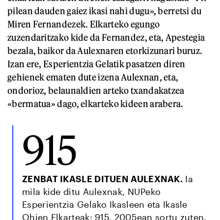
pilean dauden gaiez ikasi nahi dugu», berretsi du
Miren Fernandezek. Elkarteko egungo
zuzendaritzako kide da Fernandez, eta, Apestegia
bezala, baikor da Aulexnaren etorkizunari buruz.
Izan ere, Esperientzia Gelatik pasatzen diren
gehienek ematen dute izena Aulexnan, eta,
ondorioz, belaunaldien arteko txandakatzea
«bermatua» dago, elkarteko kideen arabera.
915
ZENBAT IKASLE DITUEN AULEXNAK.
Ia
mila kide ditu Aulexnak, NUPeko
Esperientzia Gelako Ikasleen eta Ikasle
Ohien Elkarteak: 915. 2005ean sortu zuten.