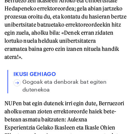
Berruezo zen Ikasleen Arloko eta Unibertsitate
Hedapeneko errektoreordea; gela abian jartzeko
prozesua oroitu du, eta kontatu du hasieran bertze
unibertsitate batzuetako errektoreordeekin hitz
egin zuela, aholku bila: «Denek erran zidaten
lortuko nuela helduak unibertsitatera
eramatea baina gero ezin izanen nituela handik
atera!».
IKUSI GEHIAGO
Gogoak eta denborak bat egiten
dutenekoa
NUPen bat egin dutenek irri egin dute, Berruezori
aholku eman zioten errektoreorde haiek bete-
betean asmatu baitzuten: Aulexna
Esperientzia Gelako Ikasleen eta Ikasle Ohien