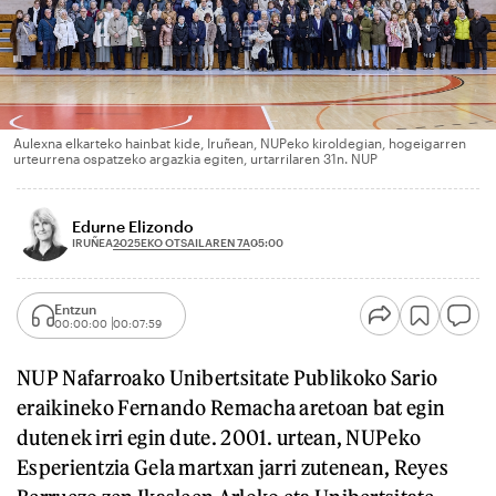
Aulexna elkarteko hainbat kide, Iruñean, NUPeko kiroldegian, hogeigarren
urteurrena ospatzeko argazkia egiten, urtarrilaren 31n. NUP
Edurne Elizondo
2025EKO OTSAILAREN 7A
IRUÑEA
05:00
Entzun
00:00:00
00:07:59
NUP Nafarroako Unibertsitate Publikoko Sario
eraikineko Fernando Remacha aretoan bat egin
dutenek irri egin dute. 2001. urtean, NUPeko
Esperientzia Gela martxan jarri zutenean, Reyes