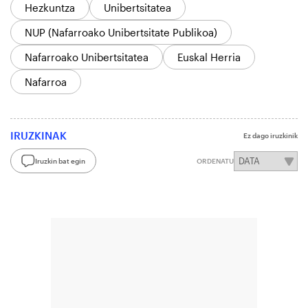
Hezkuntza
Unibertsitatea
NUP (Nafarroako Unibertsitate Publikoa)
Nafarroako Unibertsitatea
Euskal Herria
Nafarroa
IRUZKINAK
Ez dago iruzkinik
Iruzkin bat egin
ORDENATU