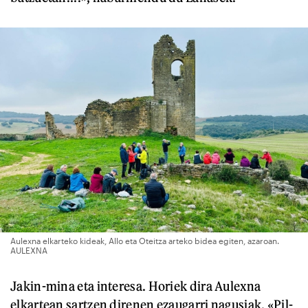
Aulexna elkarteko kideak, Allo eta Oteitza arteko bidea egiten, azaroan.
AULEXNA
Jakin-mina eta interesa. Horiek dira Aulexna
elkartean sartzen direnen ezaugarri nagusiak. «Pil-