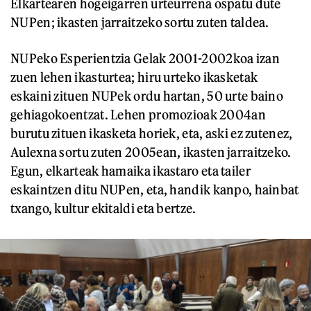
Elkartearen hogeigarren urteurrena ospatu dute
NUPen; ikasten jarraitzeko sortu zuten taldea.
NUPeko Esperientzia Gelak 2001-2002koa izan
zuen lehen ikasturtea; hiru urteko ikasketak
eskaini zituen NUPek ordu hartan, 50 urte baino
gehiagokoentzat. Lehen promozioak 2004an
burutu zituen ikasketa horiek, eta, aski ez zutenez,
Aulexna sortu zuten 2005ean, ikasten jarraitzeko.
Egun, elkarteak hamaika ikastaro eta tailer
eskaintzen ditu NUPen, eta, handik kanpo, hainbat
txango, kultur ekitaldi eta bertze.