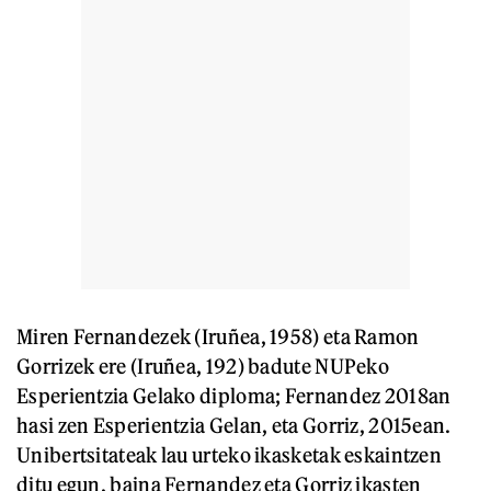
Miren Fernandezek (Iruñea, 1958) eta Ramon
Gorrizek ere (Iruñea, 192) badute NUPeko
Esperientzia Gelako diploma; Fernandez 2018an
hasi zen Esperientzia Gelan, eta Gorriz, 2015ean.
Unibertsitateak lau urteko ikasketak eskaintzen
ditu egun, baina Fernandez eta Gorriz ikasten