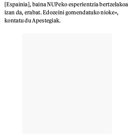
[Espainia], baina NUPeko esperientzia bertzelakoa
izan da, erabat. Edozeini gomendatuko nioke»,
kontatu du Apestegiak.