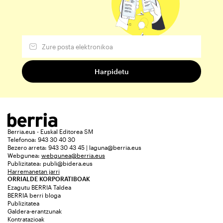
Berria.eus - Euskal Editorea SM
Telefonoa: 943 30 40 30
Bezero arreta: 943 30 43 45 | laguna@berria.eus
Webgunea:
webgunea@berria.eus
Publizitatea:
publi@bidera.eus
Harremanetan jarri
ORRIALDE KORPORATIBOAK
Ezagutu BERRIA Taldea
BERRIA berri bloga
Publizitatea
Galdera-erantzunak
Kontratazioak