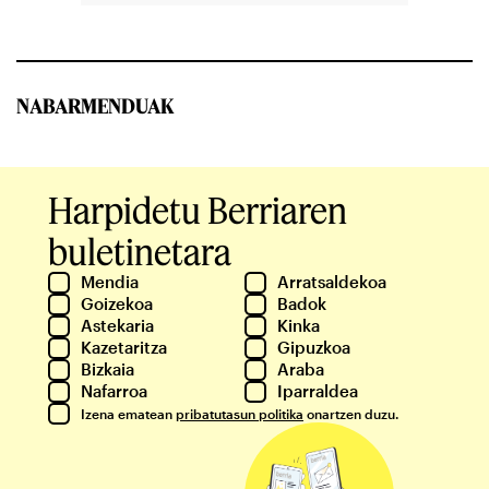
NABARMENDUAK
Harpidetu Berriaren
buletinetara
Mendia
Arratsaldekoa
Goizekoa
Badok
Astekaria
Kinka
Kazetaritza
Gipuzkoa
Bizkaia
Araba
Nafarroa
Iparraldea
Izena ematean
pribatutasun politika
onartzen duzu.