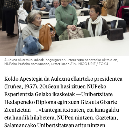
Aulexna elkarteko kideak, hogeigarren urteurrena ospatzeko ekitaldian,
NUPeko Iruñeko campusean, urtarrilaren 31n. IÑIGO URIZ / FOKU
Koldo Apestegia da Aulexna elkarteko presidentea
(Iruñea, 1957). 2015ean hasi zituen NUPeko
Esperientzia Gelako ikasketak —Unibertsitate
Hedapeneko Diploma egin zuen Giza eta Gizarte
Zientzietan—. «Lantegia itxi zuten, eta lana galdu
eta handik hilabetera, NUPen nintzen. Gaztetan,
Salamancako Unibertsitatean aritu nintzen