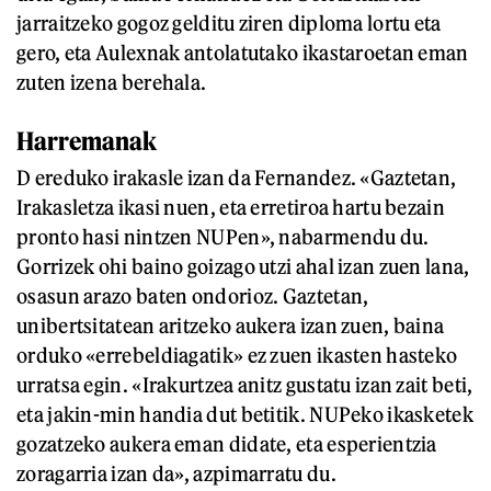
jarraitzeko gogoz gelditu ziren diploma lortu eta
gero, eta Aulexnak antolatutako ikastaroetan eman
zuten izena berehala.
Harremanak
D ereduko irakasle izan da Fernandez. «Gaztetan,
Irakasletza ikasi nuen, eta erretiroa hartu bezain
pronto hasi nintzen NUPen», nabarmendu du.
Gorrizek ohi baino goizago utzi ahal izan zuen lana,
osasun arazo baten ondorioz. Gaztetan,
unibertsitatean aritzeko aukera izan zuen, baina
orduko «errebeldiagatik» ez zuen ikasten hasteko
urratsa egin. «Irakurtzea anitz gustatu izan zait beti,
eta jakin-min handia dut betitik. NUPeko ikasketek
gozatzeko aukera eman didate, eta esperientzia
zoragarria izan da», azpimarratu du.