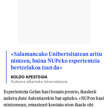
«Salamancako Unibertsitatean aritu
nintzen, baina NUPeko esperientzia
bertzelakoa izan da»
KOLDO APESTEGIA
Aulexna elkarteko lehendakaria
Esperientzia Gelan hasi bezain pronto, ikasleek
aukera dute Aulexnarekin bat egiteko. «NUPen hasi
nintzenean, emazteari kontatu nion ikasle ohi