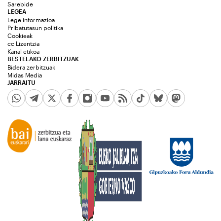
Sarebide
LEGEA
Lege informazioa
Pribatutasun politika
Cookieak
cc Lizentzia
Kanal etikoa
BESTELAKO ZERBITZUAK
Bidera zerbitzuak
Midas Media
JARRAITU