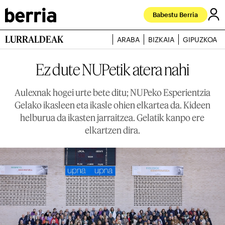
Babestu Berria
LURRALDEAK
ARABA
BIZKAIA
GIPUZKOA
Ez dute NUPetik atera nahi
Aulexnak hogei urte bete ditu; NUPeko Esperientzia
Gelako ikasleen eta ikasle ohien elkartea da. Kideen
helburua da ikasten jarraitzea. Gelatik kanpo ere
elkartzen dira.