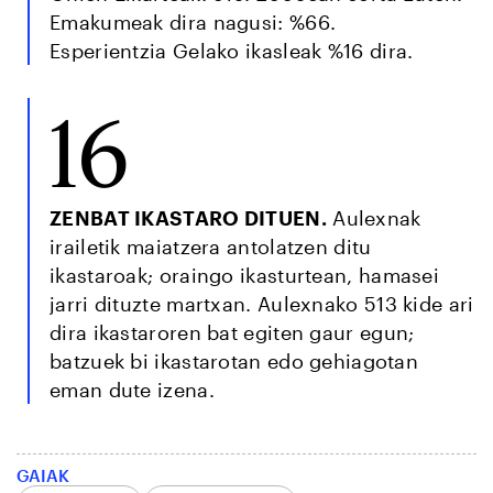
Emakumeak dira nagusi: %66.
Esperientzia Gelako ikasleak %16 dira.
16
ZENBAT IKASTARO DITUEN.
Aulexnak
irailetik maiatzera antolatzen ditu
ikastaroak; oraingo ikasturtean, hamasei
jarri dituzte martxan. Aulexnako 513 kide ari
dira ikastaroren bat egiten gaur egun;
batzuek bi ikastarotan edo gehiagotan
eman dute izena.
GAIAK