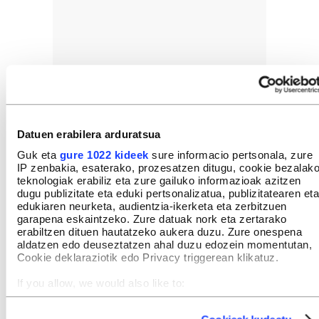
Datuen erabilera arduratsua
Guk eta
gure 1022 kideek
sure informacio pertsonala, zure
IP zenbakia, esaterako, prozesatzen ditugu, cookie bezalak
teknologiak erabiliz eta zure gailuko informazioak azitzen
dugu publizitate eta eduki pertsonalizatua, publizitatearen eta
edukiaren neurketa, audientzia-ikerketa eta zerbitzuen
garapena eskaintzeko. Zure datuak nork eta zertarako
erabiltzen dituen hautatzeko aukera duzu. Zure onespena
aldatzen edo deuseztatzen ahal duzu edozein momentutan,
Cookie deklaraziotik edo Privacy triggerean klikatuz.
If you allow, we would also like to:
Collect information about your geographical location
which can be accurate to within several meters