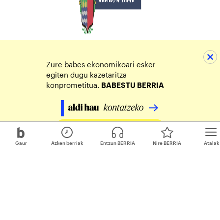
Zure babes ekonomikoari esker
egiten dugu kazetaritza
konprometitua.
BABESTU BERRIA
Egin zure ekarpena
Gaur
Azken berriak
Entzun BERRIA
Nire BERRIA
Atalak