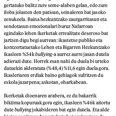
gertatuko balitz zure seme-alaben gelan, edo zure
iloba jolasten den patioan, seinaleren bat jasoko
zenukeela. Baina hezkuntzako zaurgarritasun eta
sendotasun emozionalari buruz Nafarroan
egindako lehen ikerketak errealitate deseroso bat
jartzen digu begi aurrean: ikastetxe publiko eta
kontzertatuetako Lehen eta Bigarren Hezkuntzako
ikasleen %54k
bullying
-a aurrez aurre jasan dutela
adierazi dute. Horrek esan nahi du duela bi urteko
datuekin alderatuta (%48,4) %11,6 egin duela gora.
Ikasleriaren erdiak baino gehiagok sufritzen du
eskola jazarpena; askotan, oharkabean.
Ikerketak dioenaren arabera, ez du bakarrik
biktima kopuruak gora egin, ikasleen %46k aitortu
dute
bullying
jokabideren bat egin dutela. Eta alde