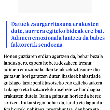
Datuek zaurgarritasuna erakusten
dute, aurrera egiteko bideak ere bai.
Adimen emozionala lantzea da babes
faktorerik sendoena
Honen guztiaren erdian agertzen da, behar bezala
landuz gero, egoera hobetu dezakeen tresna:
adimen emozionala. Ikerketak zehaztasunez dio
gaitasun hori garatzen duten ikasleek bakardade
gutxiago, jazarpenik jasotzeko edo egiteko aukera
txikiagoa eta bizitzarekiko asebetetze handiagoa
erakusten dutela. Baina gaitasun hori ez da berez
sortzen. Irakatsi egin behar da, landu eta lagundu.
Eta horrek, nahitaez, prestakuntza, denbora eta