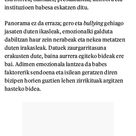
instituzioen babesa eskatzen ditu.
Panorama ez da erraza; gero eta
bullying
gehiago
jasaten duten ikasleak, emozionalki galduta
dabiltzan haur zein nerabeak eta nekea metatzen
duten irakasleak. Datuek zaurgarritasuna
erakusten dute, baina aurrera egiteko bideak ere
bai. Adimen emozionala lantzea da babes
faktorerik sendoena eta isilean geratzen diren
bizipen horien guztien lehen zirrikituak argitzen
hasteko bidea.