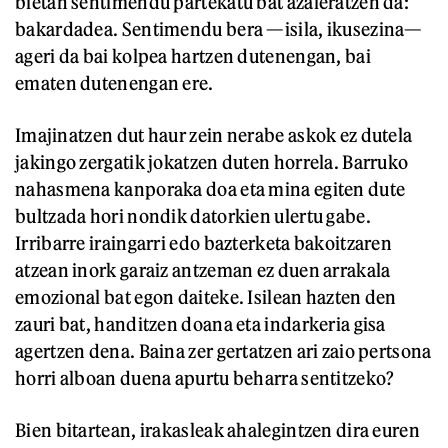
bietan sentimendu partekatu bat azaleratzen da:
bakardadea. Sentimendu bera —isila, ikusezina—
ageri da bai kolpea hartzen dutenengan, bai
ematen dutenengan ere.
Imajinatzen dut haur zein nerabe askok ez dutela
jakingo zergatik jokatzen duten horrela. Barruko
nahasmena kanporaka doa eta mina egiten dute
bultzada hori nondik datorkien ulertu gabe.
Irribarre iraingarri edo bazterketa bakoitzaren
atzean inork garaiz antzeman ez duen arrakala
emozional bat egon daiteke. Isilean hazten den
zauri bat, handitzen doana eta indarkeria gisa
agertzen dena. Baina zer gertatzen ari zaio pertsona
horri alboan duena apurtu beharra sentitzeko?
Bien bitartean, irakasleak ahalegintzen dira euren