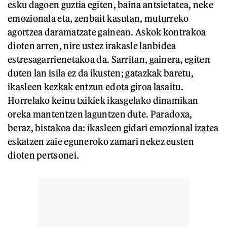
esku dagoen guztia egiten, baina antsietatea, neke
emozionala eta, zenbait kasutan, muturreko
agortzea daramatzate gainean. Askok kontrakoa
dioten arren, nire ustez irakasle lanbidea
estresagarrienetakoa da. Sarritan, gainera, egiten
duten lan isila ez da ikusten; gatazkak baretu,
ikasleen kezkak entzun edota giroa lasaitu.
Horrelako keinu txikiek ikasgelako dinamikan
oreka mantentzen laguntzen dute. Paradoxa,
beraz, bistakoa da: ikasleen gidari emozional izatea
eskatzen zaie eguneroko zamari nekez eusten
dioten pertsonei.