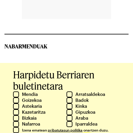
NABARMENDUAK
Harpidetu Berriaren
buletinetara
Mendia
Arratsaldekoa
Goizekoa
Badok
Astekaria
Kinka
Kazetaritza
Gipuzkoa
Bizkaia
Araba
Nafarroa
Iparraldea
Izena ematean
pribatutasun politika
onartzen duzu.