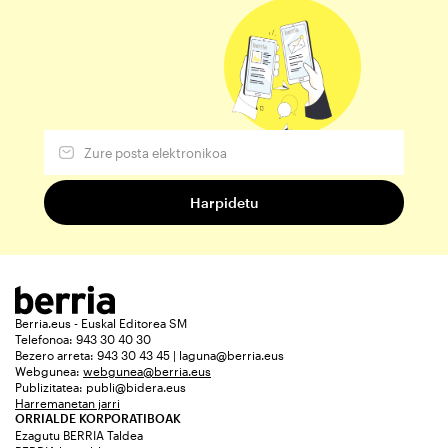
Berria.eus - Euskal Editorea SM
Telefonoa: 943 30 40 30
Bezero arreta: 943 30 43 45 | laguna@berria.eus
Webgunea:
webgunea@berria.eus
Publizitatea:
publi@bidera.eus
Harremanetan jarri
ORRIALDE KORPORATIBOAK
Ezagutu BERRIA Taldea