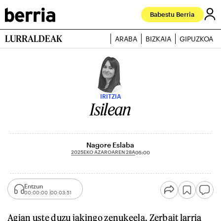
Babestu Berria
LURRALDEAK
ARABA
BIZKAIA
GIPUZKOA
IRITZIA
Isilean
Nagore Eslaba
2025EKO AZAROAREN 28A
05:00
Entzun
00:00:00
00:03:51
Agian uste duzu jakingo zenukeela. Zerbait larria