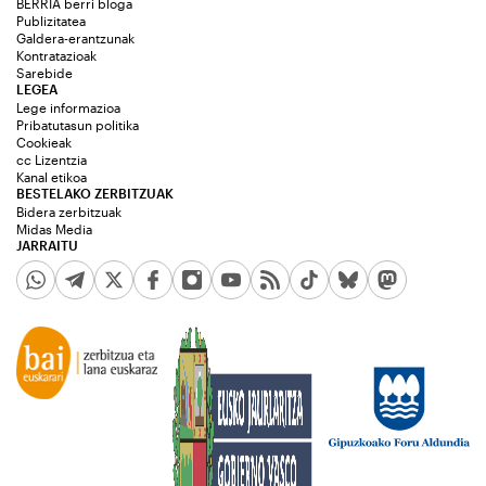
BERRIA berri bloga
Publizitatea
Galdera-erantzunak
Kontratazioak
Sarebide
LEGEA
Lege informazioa
Pribatutasun politika
Cookieak
cc Lizentzia
Kanal etikoa
BESTELAKO ZERBITZUAK
Bidera zerbitzuak
Midas Media
JARRAITU