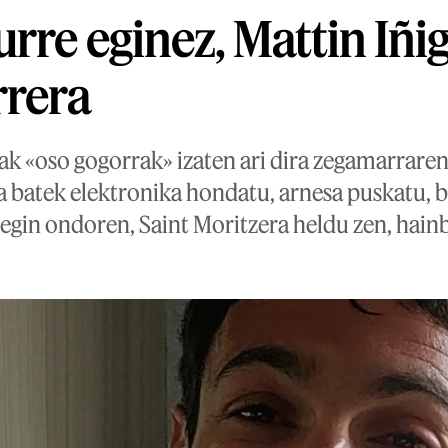
urre eginez, Mattin Iñi
rrera
k «oso gogorrak» izaten ari dira zegamarraren
ta batek elektronika hondatu, arnesa puskatu, 
 egin ondoren, Saint Moritzera heldu zen, hain