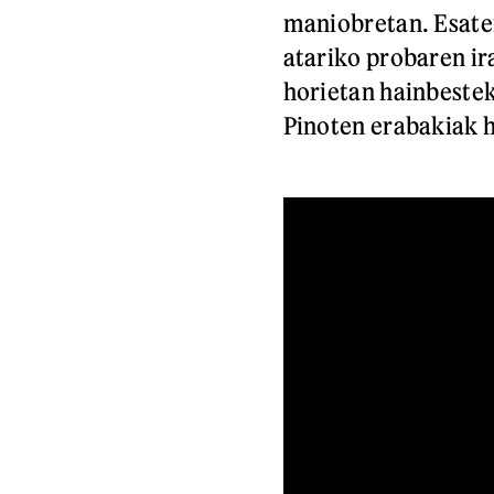
maniobretan. Esate
atariko probaren ir
horietan hainbesteko
Pinoten erabakiak h