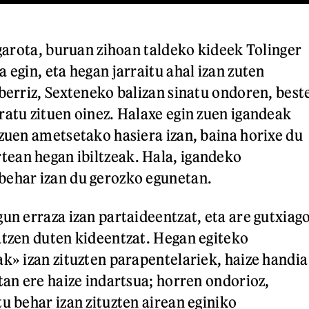
igarota, buruan zihoan taldeko kideek Tolinger
 egin, eta hegan jarraitu ahal izan zuten
 berriz, Sexteneko balizan sinatu ondoren, best
ratu zituen oinez. Halaxe egin zuen igandeak
 zuen ametsetako hasiera izan, baina horixe du
ean hegan ibiltzeak. Hala, igandeko
behar izan du gerozko egunetan.
gun erraza izan partaideentzat, eta are gutxiag
atzen duten kideentzat. Hegan egiteko
ak» izan zituzten parapentelariek, haize handia
tan ere haize indartsua; horren ondorioz,
u behar izan zituzten airean eginiko