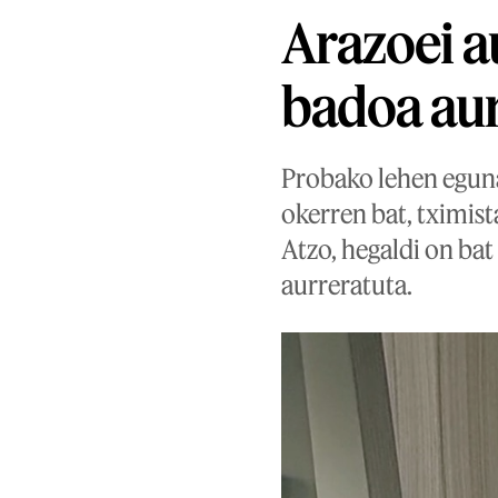
Arazoei a
badoa au
Probako lehen eguna
okerren bat, tximis
Atzo, hegaldi on bat
aurreratuta.