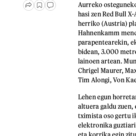
Aurreko ostegunek
hasi zen Red Bull X
herriko (Austria) pl
Hahnenkamm mendira
parapentearekin, ek
bidean, 3.000 metro
lainoen artean. Mun
Chrigel Maurer, Max
Tim Alongi, Von Ka
Lehen egun horretan
altuera galdu zuen,
tximista oso gertu i
elektronika guztiar
eta korrika egin zit