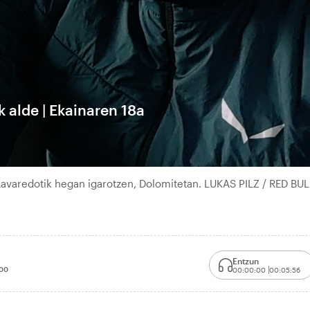
k alde | Ekainaren 18a
Lavaredotik hegan igarotzen, Dolomitetan. LUKAS PILZ / RED BUL
Entzun
00
00:00:00
00:05:56