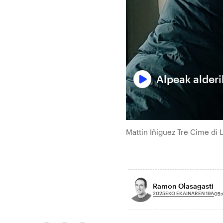
Alpeak alderi
Mattin Iñiguez Tre Cime di 
Ramon Olasagasti
2025EKO EKAINAREN 19A
05: