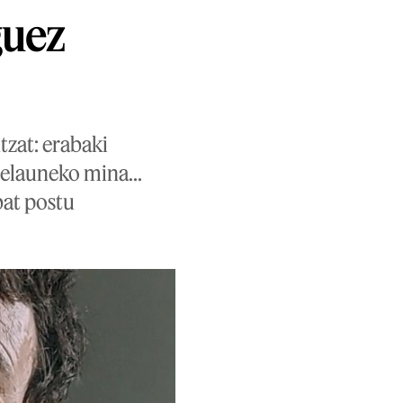
guez
tzat: erabaki
belauneko mina...
bat postu