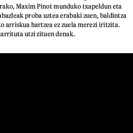
rako, Maxim Pinot munduko txapeldun eta
abazleak proba uztea erabaki zuen, baldintza
 arriskua hartzea ez zuela merezi iritzita.
arrituta utzi zituen denak.