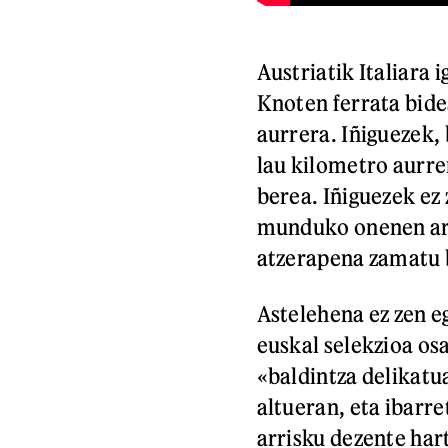
Austriatik Italiara 
Knoten ferrata bidea
aurrera. Iñiguezek,
lau kilometro aurre
berea. Iñiguezek ez
munduko onenen art
atzerapena zamatu 
Astelehena ez zen e
euskal selekzioa os
«baldintza delikatu
altueran, eta ibarre
arrisku dezente hart