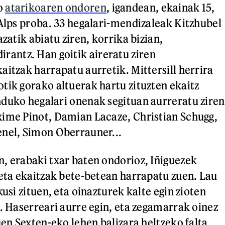
o
atarikoaren ondoren
, igandean, ekainak 15,
-Alps proba. 33 hegalari-mendizaleak Kitzhubel
azatik abiatu ziren, korrika bizian,
ntz. Han goitik aireratu ziren
aitzak harrapatu aurretik. Mittersill herrira
tik gorako altuerak hartu zituzten ekaitz
duko hegalari onenak segituan aurreratu ziren
ime Pinot, Damian Lacaze, Christian Schugg,
enel, Simon Oberrauner...
, erabaki txar baten ondorioz, Iñiguezek
 eta ekaitzak bete-betean harrapatu zuen. Lau
kusi zituen, eta oinazturek kalte egin zioten
i. Haserreari aurre egin, eta zegamarrak oinez
uen Sexten-eko lehen balizara heltzeko falta