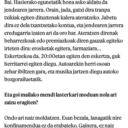
Bai. Hasierako egunetatik hona asko aldatu da
jendearen jarrera. Orain, jada, gutxi dira tranpa
txikiak egiten dituztenak kalera ateratzeko. Jabetu
dira ez dela txantxetako kontua, eta jendearen jarrera
eredugarria izaten ari da oro har. Ateratzen direnak
beharrezkoak edo premiazkoak diren gauzak egiteko
irteten dira: erosketak egitera, farmaziara...
Eskertzekoa da. 20:00etan egiten den eskertza, guk
herritarrei egiten diegu. Autoarekin herri osoan
zehar ibiltzen gara, eta musika jartzen diegu autoko
bozgorailuetatik.
Eta goi mailako mendi lasterkari moduan nola ari
zaizu eragiten?
Ondo ari naiz moldatzen. Esan bezala, lanagatik nire
konfinamendua ez da erabateko. Gainera, ez naiz