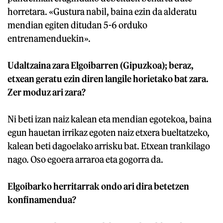
horretara. «Gustura nabil, baina ezin da alderatu
mendian egiten ditudan 5-6 orduko
entrenamenduekin».
Udaltzaina zara Elgoibarren (Gipuzkoa); beraz,
etxean geratu ezin diren langile horietako bat zara.
Zer moduz ari zara?
Ni beti izan naiz kalean eta mendian egotekoa, baina
egun hauetan irrikaz egoten naiz etxera bueltatzeko,
kalean beti dagoelako arrisku bat. Etxean trankilago
nago. Oso egoera arraroa eta gogorra da.
Elgoibarko herritarrak ondo ari dira betetzen
konfinamendua?