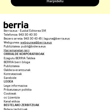
Berria.eus - Euskal Editorea SM
Telefonoa: 943 30 40 30
Bezero arreta: 943 30 43 45 | laguna@berria.eus
Webgunea:
webgunea@berria.eus
Publizitatea:
publi@bidera.eus
Harremanetan jarri
ORRIALDE KORPORATIBOAK
Ezagutu BERRIA Taldea
BERRIA berri bloga
Publizitatea
Galdera-erantzunak
Kontratazioak
Sarebide
LEGEA
Lege informazioa
Pribatutasun politika
Cookieak
cc Lizentzia
Kanal etikoa
BESTELAKO ZERBITZUAK
Bidera zerbitzuak