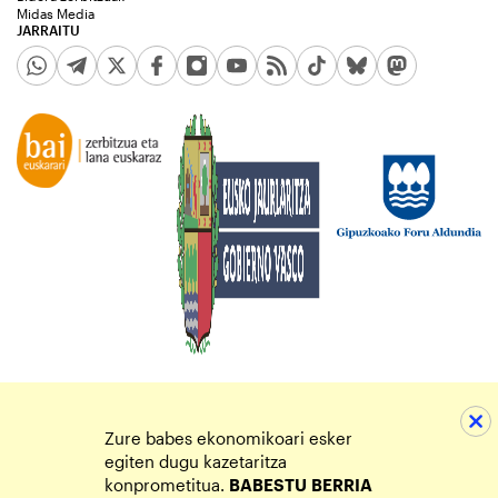
Midas Media
JARRAITU
Zure babes ekonomikoari esker
egiten dugu kazetaritza
konprometitua.
BABESTU
BERRIA