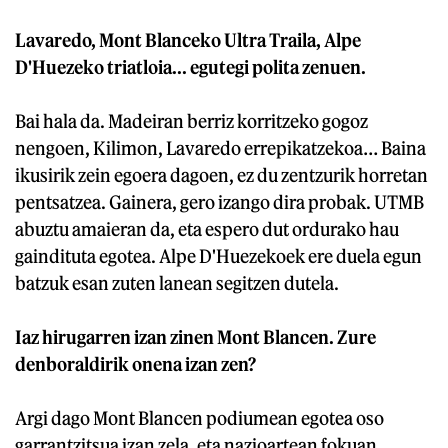
Lavaredo, Mont Blanceko Ultra Traila, Alpe
D'Huezeko triatloia... egutegi polita zenuen.
Bai hala da. Madeiran berriz korritzeko gogoz
nengoen, Kilimon, Lavaredo errepikatzekoa… Baina
ikusirik zein egoera dagoen, ez du zentzurik horretan
pentsatzea. Gainera, gero izango dira probak. UTMB
abuztu amaieran da, eta espero dut ordurako hau
gaindituta egotea. Alpe D'Huezekoek ere duela egun
batzuk esan zuten lanean segitzen dutela.
Iaz hirugarren izan zinen Mont Blancen. Zure
denboraldirik onena izan zen?
Argi dago Mont Blancen podiumean egotea oso
garrantzitsua izan zela, eta nazioartean fokuan