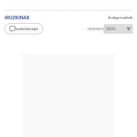
IRUZKINAK
Ez dago iruzkinik
Iruzkin bat egin
ORDENATU