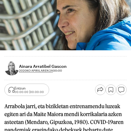
Ainara Arratibel Gascon
2020KO APIRILAREN 2A
00:00
Entzun
00:00:00
00:00:00
Arrabola jarri, eta bizikletan entrenamendu luzeak
egiten ari da Maite Maiora mendi korrikalaria azken
asteetan (Mendaro, Gipuzkoa, 1980). COVID-19aren
pandemiak eragindako debekuek behartu dute