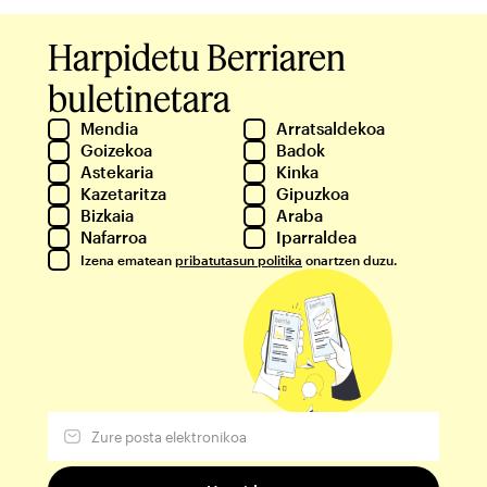
Harpidetu Berriaren
buletinetara
Mendia
Arratsaldekoa
Goizekoa
Badok
Astekaria
Kinka
Kazetaritza
Gipuzkoa
Bizkaia
Araba
Nafarroa
Iparraldea
Izena ematean
pribatutasun politika
onartzen duzu.