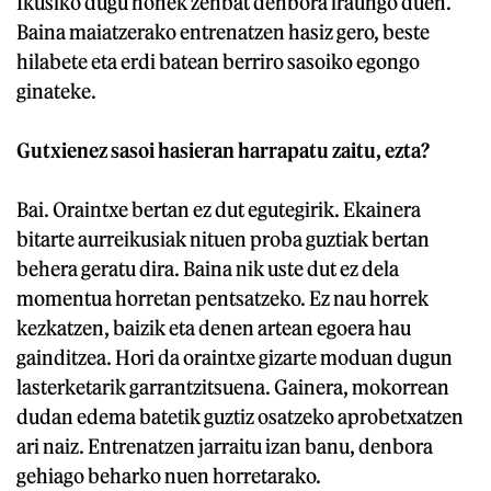
Ikusiko dugu honek zenbat denbora iraungo duen.
Baina maiatzerako entrenatzen hasiz gero, beste
hilabete eta erdi batean berriro sasoiko egongo
ginateke.
Gutxienez sasoi hasieran harrapatu zaitu, ezta?
Bai. Oraintxe bertan ez dut egutegirik. Ekainera
bitarte aurreikusiak nituen proba guztiak bertan
behera geratu dira. Baina nik uste dut ez dela
momentua horretan pentsatzeko. Ez nau horrek
kezkatzen, baizik eta denen artean egoera hau
gainditzea. Hori da oraintxe gizarte moduan dugun
lasterketarik garrantzitsuena. Gainera, mokorrean
dudan edema batetik guztiz osatzeko aprobetxatzen
ari naiz. Entrenatzen jarraitu izan banu, denbora
gehiago beharko nuen horretarako.