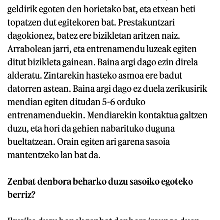
geldirik egoten den horietako bat, eta etxean beti
topatzen dut egitekoren bat. Prestakuntzari
dagokionez, batez ere bizikletan aritzen naiz.
Arrabolean jarri, eta entrenamendu luzeak egiten
ditut bizikleta gainean. Baina argi dago ezin direla
alderatu. Zintarekin hasteko asmoa ere badut
datorren astean. Baina argi dago ez duela zerikusirik
mendian egiten ditudan 5-6 orduko
entrenamenduekin. Mendiarekin kontaktua galtzen
duzu, eta hori da gehien nabarituko duguna
bueltatzean. Orain egiten ari garena sasoia
mantentzeko lan bat da.
Zenbat denbora beharko duzu sasoiko egoteko
berriz?