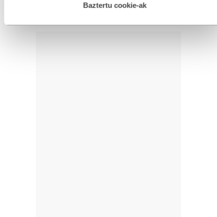
esplizitua ematen diguzu.
Gehiago irakurri
Baztertu cookie-ak