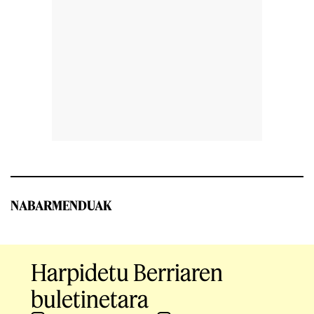
NABARMENDUAK
Harpidetu Berriaren
buletinetara