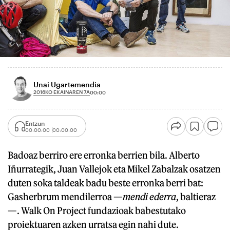
Unai Ugartemendia
2016KO EKAINAREN 7A
00:00
Entzun
00:00:00
00:00:00
Badoaz berriro ere erronka berrien bila. Alberto
Iñurrategik, Juan Vallejok eta Mikel Zabalzak osatzen
duten soka taldeak badu beste erronka berri bat:
Gasherbrum mendilerroa —
mendi ederra
, baltieraz
—. Walk On Project fundazioak babestutako
proiektuaren azken urratsa egin nahi dute.