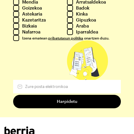
Mendia
Arratsaldekoa
Goizekoa
Badok
Astekaria
Kinka
Kazetaritza
Gipuzkoa
Bizkaia
Araba
Nafarroa
Iparraldea
Izena ematean
pribatutasun politika
onartzen duzu.