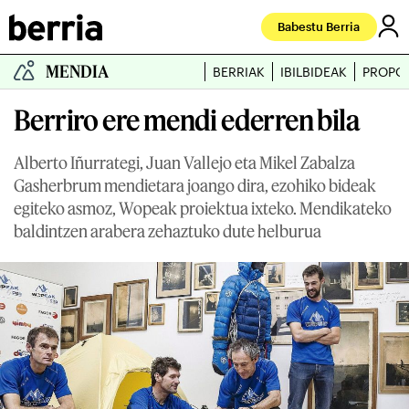
Babestu Berria
MENDIA
BERRIAK
IBILBIDEAK
PROPO
Berriro ere mendi ederren bila
Alberto Iñurrategi, Juan Vallejo eta Mikel Zabalza
Gasherbrum mendietara joango dira, ezohiko bideak
egiteko asmoz, Wopeak proiektua ixteko. Mendikateko
baldintzen arabera zehaztuko dute helburua