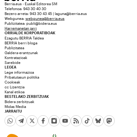
Berria.eus - Euskal Editorea SM
Telefonoa: 943 30 40 30
Bezero arreta: 943 30 43 45 | laguna@berria.eus
Webgunea:
webgunea@berria.eus
Publizitatea:
publi@bidera.eus
Harremanetan jarri
ORRIALDE KORPORATIBOAK
Ezagutu BERRIA Taldea
BERRIA berri bloga
Publizitatea
Galdera-erantzunak
Kontratazioak
Sarebide
LEGEA
Lege informazioa
Pribatutasun politika
Cookieak
cc Lizentzia
Kanal etikoa
BESTELAKO ZERBITZUAK
Bidera zerbitzuak
Midas Media
JARRAITU