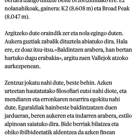
nolanahikoak, gainera: K2 (8.608 m) eta Broad Peak
(8.047 m).
Argitzeko dute oraindik zer eta nola egingo duten.
Aukera guztiak zabalik dituztela abiatuko dira. Hala
ere, ez doaz itsu-itsu
.
«Baldintzen arabera, han bertan
hartuko dugu erabakia», argitu zuen Vallejok atzoko
aurkezpenean.
Zentzuz jokatu nahi dute, beste behin. Azken
urteetan hautatutako filosofiari eutsi nahi diote, eta
mendiaren eta erronkaren neurrira egokitu nahi
dute. Eguraldiak hainbeste baldintzatzen duen
jardueran, beren aukeren eta indarren arabera, estilo
alpinoan saiatuko dira. Bide berriak bilatzea eta
ohiko ibilbideetatik aldentzea da azken finean