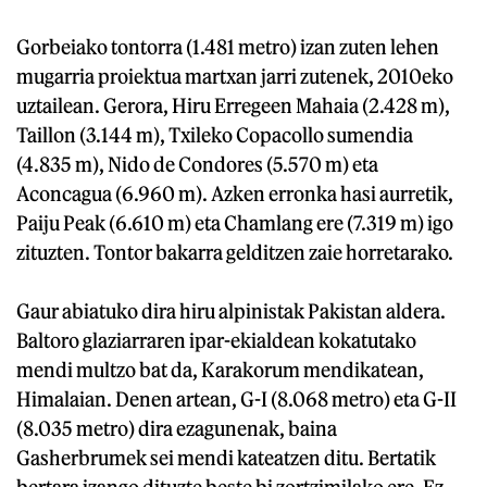
Gorbeiako tontorra (1.481 metro) izan zuten lehen
mugarria proiektua martxan jarri zutenek, 2010eko
uztailean. Gerora, Hiru Erregeen Mahaia (2.428 m),
Taillon (3.144 m), Txileko Copacollo sumendia
(4.835 m), Nido de Condores (5.570 m) eta
Aconcagua (6.960 m). Azken erronka hasi aurretik,
Paiju Peak (6.610 m) eta Chamlang ere (7.319 m) igo
zituzten. Tontor bakarra gelditzen zaie horretarako.
Gaur abiatuko dira hiru alpinistak Pakistan aldera.
Baltoro glaziarraren ipar-ekialdean kokatutako
mendi multzo bat da, Karakorum mendikatean,
Himalaian. Denen artean, G-I (8.068 metro) eta G-II
(8.035 metro) dira ezagunenak, baina
Gasherbrumek sei mendi kateatzen ditu. Bertatik
bertara izango dituzte beste bi zortzimilako ere. Ez