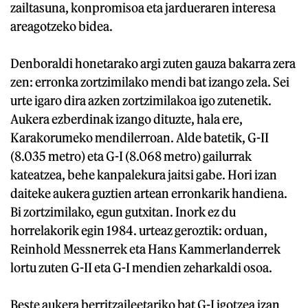
zailtasuna, konpromisoa eta jardueraren interesa
areagotzeko bidea.
Denboraldi honetarako argi zuten gauza bakarra zera
zen: erronka zortzimilako mendi bat izango zela. Sei
urte igaro dira azken zortzimilakoa igo zutenetik.
Aukera ezberdinak izango dituzte, hala ere,
Karakorumeko mendilerroan. Alde batetik, G-II
(8.035 metro) eta G-I (8.068 metro) gailurrak
kateatzea, behe kanpalekura jaitsi gabe. Hori izan
daiteke aukera guztien artean erronkarik handiena.
Bi zortzimilako, egun gutxitan. Inork ez du
horrelakorik egin 1984. urteaz geroztik: orduan,
Reinhold Messnerrek eta Hans Kammerlanderrek
lortu zuten G-II eta G-I mendien zeharkaldi osoa.
Beste aukera berritzaileetariko bat G-I igotzea izan