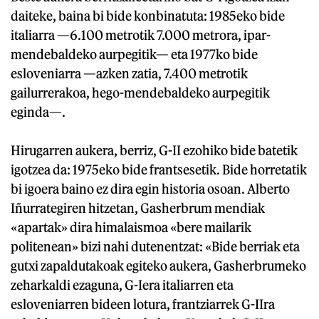
daiteke, baina bi bide konbinatuta: 1985eko bide
italiarra —6.100 metrotik 7.000 metrora, ipar-
mendebaldeko aurpegitik— eta 1977ko bide
esloveniarra —azken zatia, 7.400 metrotik
gailurrerakoa, hego-mendebaldeko aurpegitik
eginda—.
Hirugarren aukera, berriz, G-II ezohiko bide batetik
igotzea da: 1975eko bide frantsesetik. Bide horretatik
bi igoera baino ez dira egin historia osoan. Alberto
Iñurrategiren hitzetan, Gasherbrum mendiak
«apartak» dira himalaismoa «bere mailarik
politenean» bizi nahi dutenentzat: «Bide berriak eta
gutxi zapaldutakoak egiteko aukera, Gasherbrumeko
zeharkaldi ezaguna, G-Iera italiarren eta
esloveniarren bideen lotura, frantziarrek G-IIra