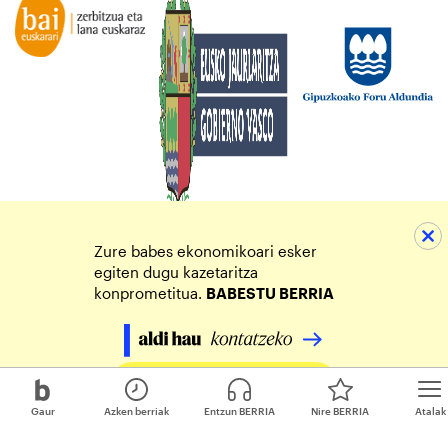
Zure babes ekonomikoari esker
egiten dugu kazetaritza
konprometitua.
BABESTU BERRIA
Egin zure ekarpena
Gaur
Azken berriak
Entzun BERRIA
Nire BERRIA
Atalak