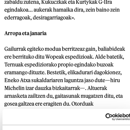
zabaldu zutena, Kukuczkak eta Kurtykak G-IIra
egindakoa... aukerak hamaika dira, zein baino zein
ederragoak, desiragarriagoak».
Arropa eta janaria
Gailurrak egiteko modua berritzeaz gain, baliabideak
ere berrituko ditu Wopeak espedizioak. Alde batetik,
Ternuak espediziorako propio egindako buzoak
eramango dituzte. Bestetik, elikadurari dagokionez,
Eneko Atxa sukaldariaren laguntza jaso dute—hiru
Michelin izar dauzka bizkaitarrak—. Altuerak
arnasketa zailtzen du, gaitasunak mugatzen ditu, eta
gosea galtzea ere eragiten du. Otorduak
erakargarriagoak eta atseginagoak izan daitezen,
Atxak gazta, tomate, pesto eta oliba liofilizatuak
prestatu dizkie, ohiko elikagaiei gehitzeko —pasta,