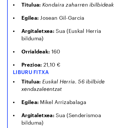
Titulua:
Kondaira zaharren ibilbideak
Egilea:
Josean Gil-Garcia
Argitaletxea:
Sua (Euskal Herria
bilduma)
Orrialdeak:
160
Prezioa:
21,10 €
LIBURU FITXA
Titulua:
Euskal Herria. 56 ibilbide
xendazaleentzat
Egilea:
Mikel Arrizabalaga
Argitaletxea:
Sua (Senderismoa
bilduma)