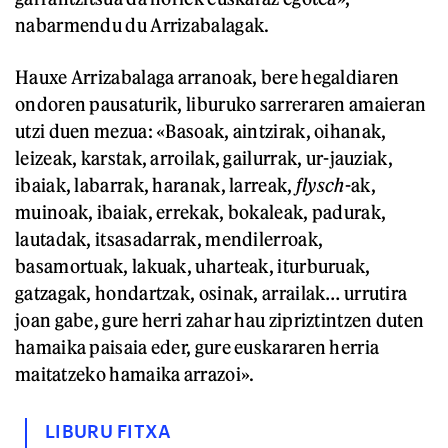
nabarmendu du Arrizabalagak.
Hauxe Arrizabalaga arranoak, bere hegaldiaren
ondoren pausaturik, liburuko sarreraren amaieran
utzi duen mezua: «Basoak, aintzirak, oihanak,
leizeak, karstak, arroilak, gailurrak, ur-jauziak,
ibaiak, labarrak, haranak, larreak,
flysch
-ak,
muinoak, ibaiak, errekak, bokaleak, padurak,
lautadak, itsasadarrak, mendilerroak,
basamortuak, lakuak, uharteak, iturburuak,
gatzagak, hondartzak, osinak, arrailak… urrutira
joan gabe, gure herri zahar hau zipriztintzen duten
hamaika paisaia eder, gure euskararen herria
maitatzeko hamaika arrazoi».
LIBURU FITXA