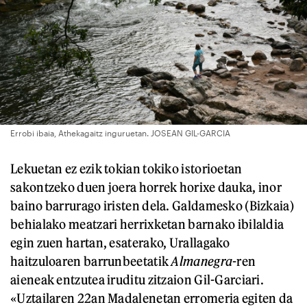
Errobi ibaia, Athekagaitz inguruetan. JOSEAN GIL-GARCIA
Lekuetan ez ezik tokian tokiko istorioetan
sakontzeko duen joera horrek horixe dauka, inor
baino barrurago iristen dela. Galdamesko (Bizkaia)
behialako meatzari herrixketan barnako ibilaldia
egin zuen hartan, esaterako, Urallagako
haitzuloaren barrunbeetatik
Almanegra
-ren
aieneak entzutea iruditu zitzaion Gil-Garciari.
«Uztailaren 22an Madalenetan erromeria egiten da