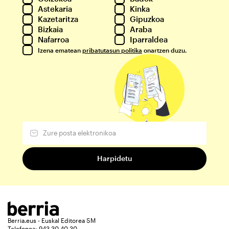
Astekaria
Kinka
Kazetaritza
Gipuzkoa
Bizkaia
Araba
Nafarroa
Iparraldea
Izena ematean
pribatutasun politika
onartzen duzu.
Berria.eus - Euskal Editorea SM
Telefonoa: 943 30 40 30