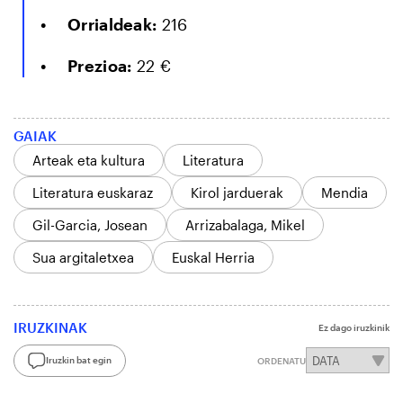
Orrialdeak:
216
Prezioa:
22 €
GAIAK
Arteak eta kultura
Literatura
Literatura euskaraz
Kirol jarduerak
Mendia
Gil-Garcia, Josean
Arrizabalaga, Mikel
Sua argitaletxea
Euskal Herria
IRUZKINAK
Ez dago iruzkinik
Iruzkin bat egin
ORDENATU