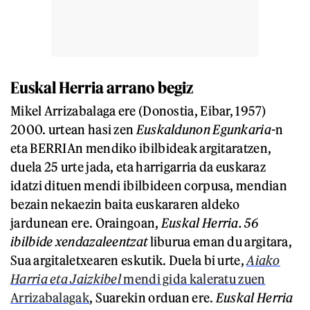
Euskal Herria arrano begiz
Mikel Arrizabalaga ere (Donostia, Eibar, 1957)
2000. urtean hasi zen
Euskaldunon Egunkaria-
n
eta BERRIAn mendiko ibilbideak argitaratzen,
duela 25 urte jada, eta harrigarria da euskaraz
idatzi dituen mendi ibilbideen corpusa, mendian
bezain nekaezin baita euskararen aldeko
jardunean ere. Oraingoan,
Euskal Herria. 56
ibilbide xendazaleentzat
liburua eman du argitara,
Sua argitaletxearen eskutik. Duela bi urte,
Aiako
Harria eta Jaizkibel
mendi gida kaleratu zuen
Arrizabalagak
, Suarekin orduan ere.
Euskal Herria