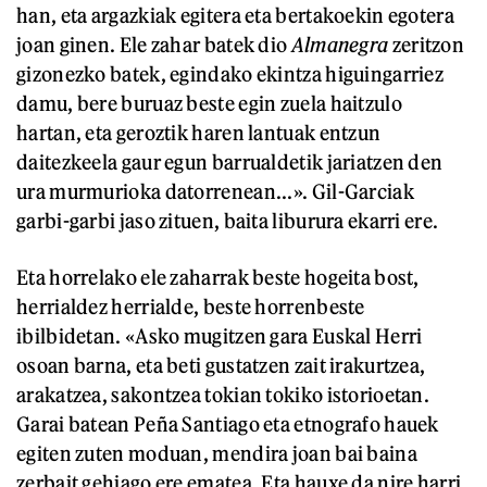
han, eta argazkiak egitera eta bertakoekin egotera
joan ginen. Ele zahar batek dio
Almanegra
zeritzon
gizonezko batek, egindako ekintza higuingarriez
damu, bere buruaz beste egin zuela haitzulo
hartan, eta geroztik haren lantuak entzun
daitezkeela gaur egun barrualdetik jariatzen den
ura murmurioka datorrenean...». Gil-Garciak
garbi-garbi jaso zituen, baita liburura ekarri ere.
Eta horrelako ele zaharrak beste hogeita bost,
herrialdez herrialde, beste horrenbeste
ibilbidetan. «Asko mugitzen gara Euskal Herri
osoan barna, eta beti gustatzen zait irakurtzea,
arakatzea, sakontzea tokian tokiko istorioetan.
Garai batean Peña Santiago eta etnografo hauek
egiten zuten moduan, mendira joan bai baina
zerbait gehiago ere ematea. Eta hauxe da nire harri