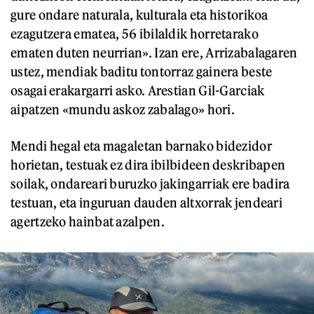
gure ondare naturala, kulturala eta historikoa
ezagutzera ematea, 56 ibilaldik horretarako
ematen duten neurrian». Izan ere, Arrizabalagaren
ustez, mendiak baditu tontorraz gainera beste
osagai erakargarri asko. Arestian Gil-Garciak
aipatzen «mundu askoz zabalago» hori.
Mendi hegal eta magaletan barnako bidezidor
horietan, testuak ez dira ibilbideen deskribapen
soilak, ondareari buruzko jakingarriak ere badira
testuan, eta inguruan dauden altxorrak jendeari
agertzeko hainbat azalpen.