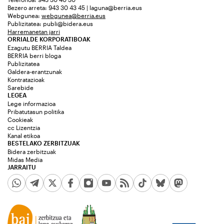
Bezero arreta: 943 30 43 45 | laguna@berria.eus
Webgunea:
webgunea@berria.eus
Publizitatea:
publi@bidera.eus
Harremanetan jarri
ORRIALDE KORPORATIBOAK
Ezagutu BERRIA Taldea
BERRIA berri bloga
Publizitatea
Galdera-erantzunak
Kontratazioak
Sarebide
LEGEA
Lege informazioa
Pribatutasun politika
Cookieak
cc Lizentzia
Kanal etikoa
BESTELAKO ZERBITZUAK
Bidera zerbitzuak
Midas Media
JARRAITU