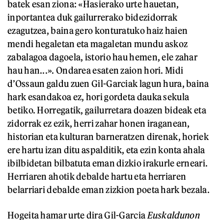
batek esan ziona: «Hasierako urte hauetan,
inportantea duk gailurrerako bidezidorrak
ezagutzea, baina gero konturatuko haiz haien
mendi hegaletan eta magaletan mundu askoz
zabalagoa dagoela, istorio hau hemen, ele zahar
hau han...». Ondarea esaten zaion hori. Midi
d’Ossaun galdu zuen Gil-Garciak lagun hura, baina
hark esandakoa ez, hori gordeta dauka sekula
betiko. Horregatik, gailurretara doazen bideak eta
zidorrak ez ezik, herri zahar honen iraganean,
historian eta kulturan barneratzen direnak, horiek
ere hartu izan ditu aspalditik, eta ezin konta ahala
ibilbidetan bilbatuta eman dizkio irakurle erneari.
Herriaren ahotik debalde hartu eta herriaren
belarriari debalde eman zizkion poeta hark bezala.
Hogeita hamar urte dira Gil-Garcia
Euskaldunon