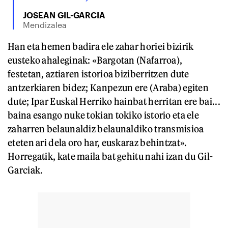
JOSEAN GIL-GARCIA
Mendizalea
Han eta hemen badira ele zahar horiei bizirik
eusteko ahaleginak: «Bargotan (Nafarroa),
festetan, aztiaren istorioa biziberritzen dute
antzerkiaren bidez; Kanpezun ere (Araba) egiten
dute; Ipar Euskal Herriko hainbat herritan ere bai...
baina esango nuke tokian tokiko istorio eta ele
zaharren belaunaldiz belaunaldiko transmisioa
eteten ari dela oro har, euskaraz behintzat».
Horregatik, kate maila bat gehitu nahi izan du Gil-
Garciak.