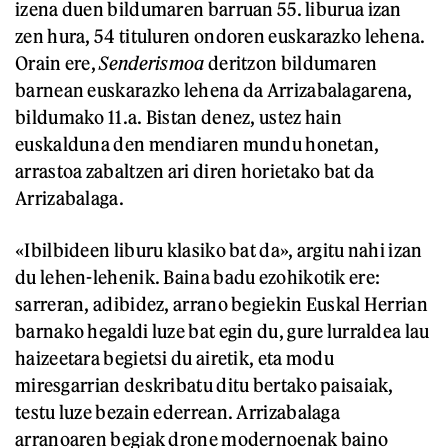
izena duen bildumaren barruan 55. liburua izan
zen hura, 54 tituluren ondoren euskarazko lehena.
Orain ere,
Senderismoa
deritzon bildumaren
barnean euskarazko lehena da Arrizabalagarena,
bildumako 11.a. Bistan denez, ustez hain
euskalduna den mendiaren mundu honetan,
arrastoa zabaltzen ari diren horietako bat da
Arrizabalaga.
«Ibilbideen liburu klasiko bat da», argitu nahi izan
du lehen-lehenik. Baina badu ezohikotik ere:
sarreran, adibidez, arrano begiekin Euskal Herrian
barnako hegaldi luze bat egin du, gure lurraldea lau
haizeetara begietsi du airetik, eta modu
miresgarrian deskribatu ditu bertako paisaiak,
testu luze bezain ederrean. Arrizabalaga
arranoaren begiak drone modernoenak baino