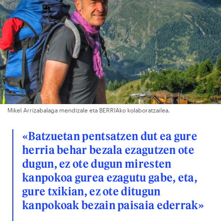
Mikel Arrizabalaga mendizale eta BERRIAko kolaboratzailea.
«Batzuetan pentsatzen dut ea gure
herria behar bezala ezagutzen ote
dugun, ez ote dugun miresten
kanpokoa gurea ezagutu gabe, eta,
gure txikian, ez ote ditugun
kanpokoak bezain paisaia ederrak»