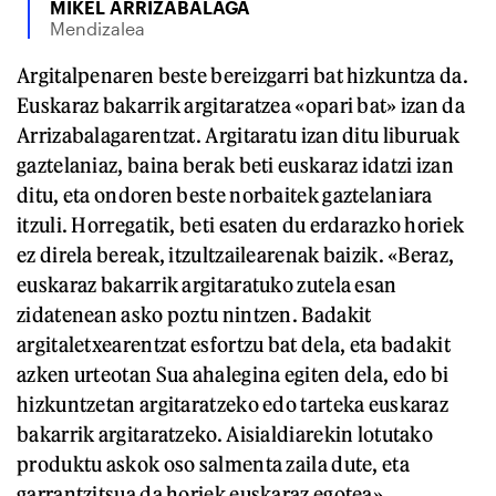
MIKEL ARRIZABALAGA
Mendizalea
Argitalpenaren beste bereizgarri bat hizkuntza da.
Euskaraz bakarrik argitaratzea «opari bat» izan da
Arrizabalagarentzat. Argitaratu izan ditu liburuak
gaztelaniaz, baina berak beti euskaraz idatzi izan
ditu, eta ondoren beste norbaitek gaztelaniara
itzuli. Horregatik, beti esaten du erdarazko horiek
ez direla bereak, itzultzailearenak baizik. «Beraz,
euskaraz bakarrik argitaratuko zutela esan
zidatenean asko poztu nintzen. Badakit
argitaletxearentzat esfortzu bat dela, eta badakit
azken urteotan Sua ahalegina egiten dela, edo bi
hizkuntzetan argitaratzeko edo tarteka euskaraz
bakarrik argitaratzeko. Aisialdiarekin lotutako
produktu askok oso salmenta zaila dute, eta
garrantzitsua da horiek euskaraz egotea»,