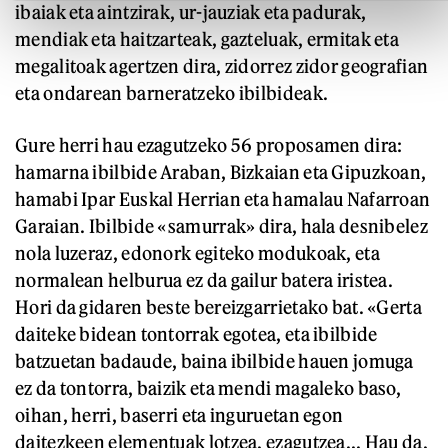
ibaiak eta aintzirak, ur-jauziak eta padurak,
mendiak eta haitzarteak, gazteluak, ermitak eta
megalitoak agertzen dira, zidorrez zidor geografian
eta ondarean barneratzeko ibilbideak.
Gure herri hau ezagutzeko 56 proposamen dira:
hamarna ibilbide Araban, Bizkaian eta Gipuzkoan,
hamabi Ipar Euskal Herrian eta hamalau Nafarroan
Garaian. Ibilbide «samurrak» dira, hala desnibelez
nola luzeraz, edonork egiteko modukoak, eta
normalean helburua ez da gailur batera iristea.
Hori da gidaren beste bereizgarrietako bat. «Gerta
daiteke bidean tontorrak egotea, eta ibilbide
batzuetan badaude, baina ibilbide hauen jomuga
ez da tontorra, baizik eta mendi magaleko baso,
oihan, herri, baserri eta inguruetan egon
daitezkeen elementuak lotzea, ezagutzea... Hau da,