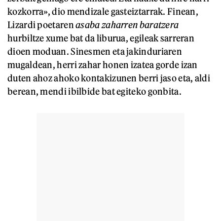
kozkorra», dio mendizale gasteiztarrak. Finean,
Lizardi poetaren
asaba zaharren baratzera
hurbiltze xume bat da liburua, egileak sarreran
dioen moduan. Sinesmen eta jakinduriaren
mugaldean, herri zahar honen izatea gorde izan
duten ahoz ahoko kontakizunen berri jaso eta, aldi
berean, mendi ibilbide bat egiteko gonbita.