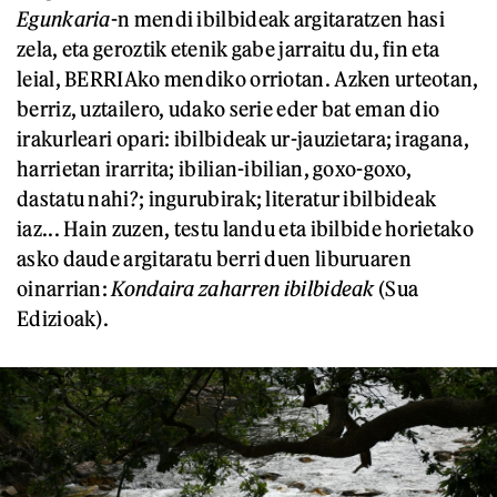
Egunkaria
-n mendi ibilbideak argitaratzen hasi
zela, eta geroztik etenik gabe jarraitu du, fin eta
leial, BERRIAko mendiko orriotan. Azken urteotan,
berriz, uztailero, udako serie eder bat eman dio
irakurleari opari: ibilbideak ur-jauzietara; iragana,
harrietan irarrita; ibilian-ibilian, goxo-goxo,
dastatu nahi?; ingurubirak; literatur ibilbideak
iaz... Hain zuzen, testu landu eta ibilbide horietako
asko daude argitaratu berri duen liburuaren
oinarrian:
Kondaira zaharren ibilbideak
(Sua
Edizioak).