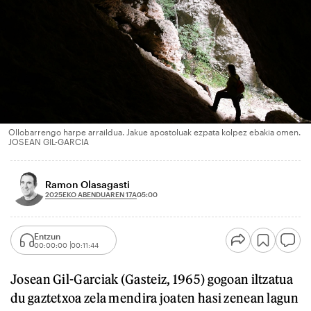
Ollobarrengo harpe arraildua. Jakue apostoluak ezpata kolpez ebakia omen.
JOSEAN GIL-GARCIA
Ramon Olasagasti
2025EKO ABENDUAREN 17A
05:00
Entzun
00:00:00
00:11:44
Josean Gil-Garciak (Gasteiz, 1965) gogoan iltzatua
du gaztetxoa zela mendira joaten hasi zenean lagun