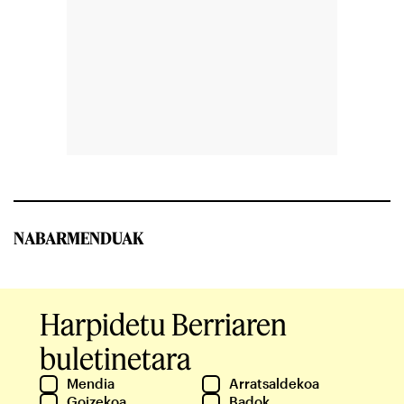
NABARMENDUAK
Harpidetu Berriaren
buletinetara
Mendia
Arratsaldekoa
Goizekoa
Badok