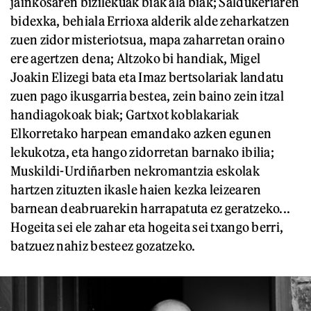
jainkosaren bizilekuak biak ala biak; Saldukeriaren
bidexka, behiala Errioxa alderik alde zeharkatzen
zuen zidor misteriotsua, mapa zaharretan oraino
ere agertzen dena; Altzoko bi handiak, Migel
Joakin Elizegi bata eta Imaz bertsolariak landatu
zuen pago ikusgarria bestea, zein baino zein itzal
handiagokoak biak; Gartxot koblakariak
Elkorretako harpean emandako azken egunen
lekukotza, eta hango zidorretan barnako ibilia;
Muskildi-Urdiñarben nekromantzia eskolak
hartzen zituzten ikasle haien kezka leizearen
barnean deabruarekin harrapatuta ez geratzeko...
Hogeita sei ele zahar eta hogeita sei txango berri,
batzuez nahiz besteez gozatzeko.