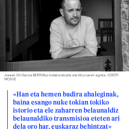
Josean Gil-Garcia BERRIAko kolaboratzaile eta liburuaren egilea. JOXEPI
MONJE
«Han eta hemen badira ahaleginak,
baina esango nuke tokian tokiko
istorio eta ele zaharren belaunaldiz
belaunaldiko transmisioa eteten ari
dela oro har, euskaraz behintzat»