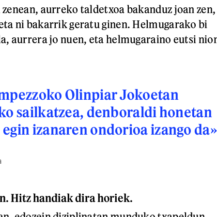
si zenean, aurreko taldetxoa bakanduz joan zen,
 eta ni bakarrik geratu ginen. Helmugarako bi
la, aurrera jo nuen, eta helmugaraino eutsi nio
Ampezzoko Olinpiar Jokoetan
ko sailkatzea, denboraldi honetan
egin izanaren ondorioa izango da
a
 Hitz handiak dira horiek.
tan, edozein diziplinatan munduko txapeldun