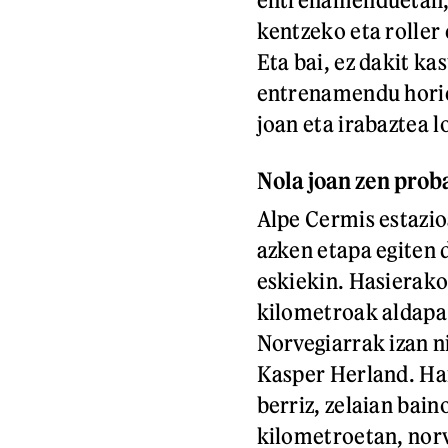
kentzeko eta roller 
Eta bai, ez dakit ka
entrenamendu horie
joan eta irabaztea l
Nola joan zen prob
Alpe Cermis estazio
azken etapa egiten 
eskiekin. Hasierako
kilometroak aldapa
Norvegiarrak izan n
Kasper Herland. Haie
berriz, zelaian bai
kilometroetan, norve