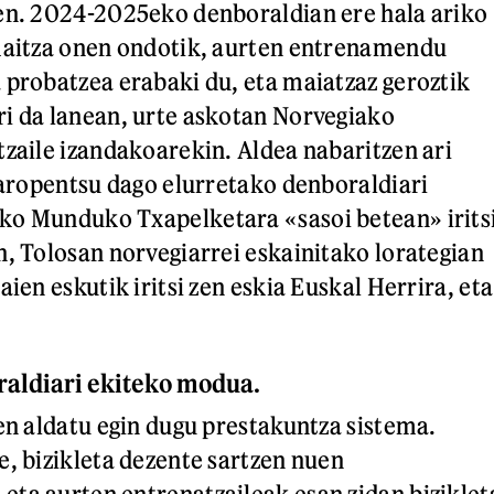
en. 2024-2025eko denboraldian ere hala ariko
emaitza onen ondotik, aurten entrenamendu
 probatzea erabaki du, eta maiatzaz geroztik
i da lanean, urte askotan Norvegiako
tzaile izandakoarekin. Aldea nabaritzen ari
txaropentsu dago elurretako denboraldiari
ko Munduko Txapelketara «sasoi betean» irits
n, Tolosan norvegiarrei eskainitako lorategian
aien eskutik iritsi zen eskia Euskal Herrira, eta
raldiari ekiteko modua.
ten aldatu egin dugu prestakuntza sistema.
e, bizikleta dezente sartzen nuen
ta aurten entrenatzaileak esan zidan biziklet