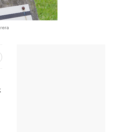
rrera
k
a