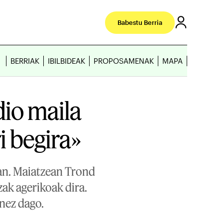
Babestu Berria
BERRIAK
IBILBIDEAK
PROPOSAMENAK
MAPA
dio maila
 begira»
ian. Maiatzean Trond
zak agerikoak dira.
enez dago.