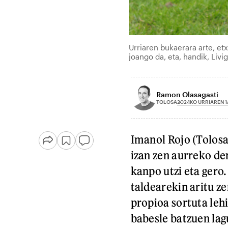
Urriaren bukaerara arte, et
joango da, eta, handik, Liv
Ramon Olasagasti
2024KO URRIAREN 1
TOLOSA
Imanol Rojo (Tolosa
izan zen aurreko de
kanpo utzi eta ger
taldearekin aritu z
propioa sortuta leh
babesle batzuen lag