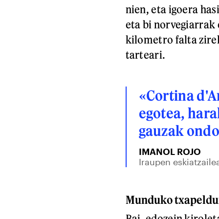
nien, eta igoera ha
eta bi norvegiarrak
kilometro falta zire
tarteari.
«Cortina d'
egotea, hara
gauzak ondo 
IMANOL ROJO
Iraupen eskiatzaile
Munduko txapeldun.
Bai, edozein kirole