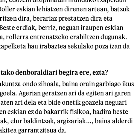
 Roller eskian lehiatzen direnen artean, batzuk
itzen dira, berariaz prestatzen dira eta
 Beste erdiak, berriz, neguan iraupen eskian
ra, rollerra entrenatzeko erabiltzen dugunak.
apelketa hau irabaztea sekulako poza izan da
tako denboraldiari begira ere, ezta?
akuntza ondo zihoala, baina orain garbiago ikus
goela. Agerian geratzen ari da egiten ari garen
aten ari dela eta bide onetik goazela neguari
en eskian ez da bakarrik fisikoa, badira beste
ak, elur baldintzak, argizariak..., baina alderdi
akitea garrantzitsua da.