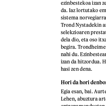
ezinbestekoa izan z
da. Iaz lortutako 
sistema norvegiarra
Trond Nystadekin ar
selekzioaren presta
dela dio, eta oso i
begira. Trondheime
nahi du. Ezinbestea
izan da hitzordua. H
hasi zen dena.
Hori da hori denbo
Egia esan, bai. Aur
Lehen, abuztura art
entrenamenduetan, e