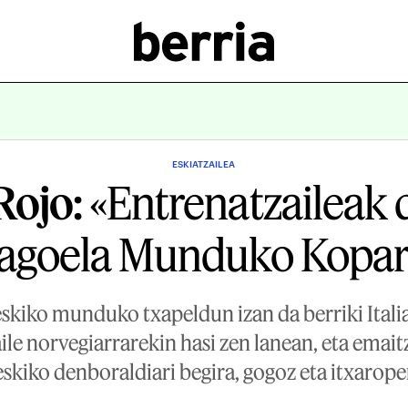
ESKIATZAILEA
Rojo:
«Entrenatzaileak 
agoela Munduko Kopari
eskiko munduko txapeldun izan da berriki Ital
le norvegiarrarekin hasi zen lanean, eta emait
skiko denboraldiari begira, gogoz eta itxarop