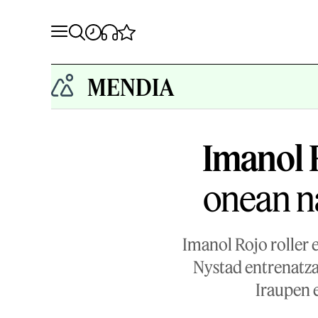
MENDIA
Imanol 
onean n
Imanol Rojo roller 
Nystad entrenatzai
Iraupen e