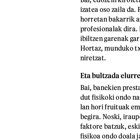
izatea oso zaila da.
horretan bakarrik ar
profesionalak dira.
ibiltzen garenak ga
Hortaz, munduko tx
niretzat.
Eta bultzada elurre
Bai, banekien prest
dut fisikoki ondo na
lan hori fruituak em
begira. Noski, iraup
faktore batzuk, eski
fisikoa ondo doala j