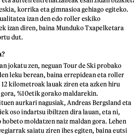
eskia, korrika eta gimnasioa gehiago egiteko.
sualitatea izan den edo roller eskiko
k izan diren, baina Munduko Txapelketara
ortu dut.
a?
an jokatu zen, neguan Tour de Ski probako
den leku berean, baina errepidean eta roller
 12 kilometroak lauak ziren eta azken hiru
 gora, %10etik gorako maldarekin.
ituen aurkari nagusiak, Andreas Bergsland eta
k oso indartsu ibiltzen dira lauan, eta ni,
no hobeto moldatzen naiz maldan gora. Lehen
giarrak saiatu ziren ihes egiten, baina eutsi