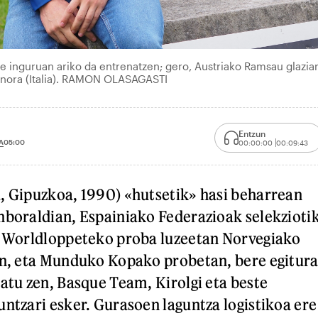
xe inguruan ariko da entrenatzen; gero, Austriako Ramsau glazia
ignora (Italia). RAMON OLASAGASTI
Entzun
A
05:00
00:00:00
00:09:43
, Gipuzkoa, 1990) «hutsetik» hasi beharrean
nboraldian, Espainiako Federazioak selekzioti
o. Worldloppeteko proba luzeetan Norvegiako
en, eta Munduko Kopako probetan, bere egitur
iatu zen, Basque Team, Kirolgi eta beste
untzari esker. Gurasoen laguntza logistikoa ere