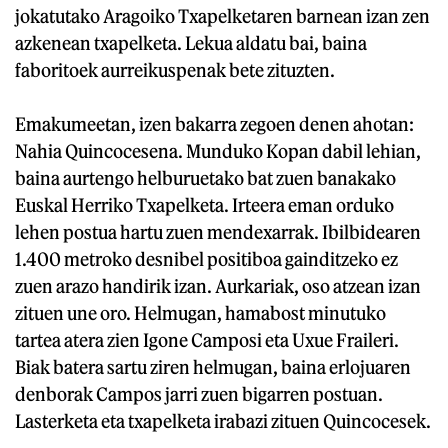
jokatutako Aragoiko Txapelketaren barnean izan zen
azkenean txapelketa. Lekua aldatu bai, baina
faboritoek aurreikuspenak bete zituzten.
Emakumeetan, izen bakarra zegoen denen ahotan:
Nahia Quincocesena. Munduko Kopan dabil lehian,
baina aurtengo helburuetako bat zuen banakako
Euskal Herriko Txapelketa. Irteera eman orduko
lehen postua hartu zuen mendexarrak. Ibilbidearen
1.400 metroko desnibel positiboa gainditzeko ez
zuen arazo handirik izan. Aurkariak, oso atzean izan
zituen une oro. Helmugan, hamabost minutuko
tartea atera zien Igone Camposi eta Uxue Fraileri.
Biak batera sartu ziren helmugan, baina erlojuaren
denborak Campos jarri zuen bigarren postuan.
Lasterketa eta txapelketa irabazi zituen Quincocesek.