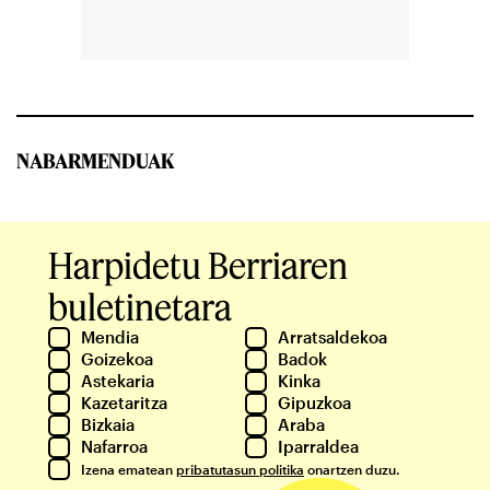
NABARMENDUAK
Harpidetu Berriaren
buletinetara
Mendia
Arratsaldekoa
Goizekoa
Badok
Astekaria
Kinka
Kazetaritza
Gipuzkoa
Bizkaia
Araba
Nafarroa
Iparraldea
Izena ematean
pribatutasun politika
onartzen duzu.