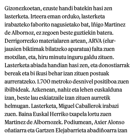
Gizonezkoetan, ezuste handi batekin hasi zen
lasterketa. Irteera eman orduko, lasterketa
irabazteko faborito nagusietako bat, Iñigo Martinez
de Albornoz, ez zegoen beste guztiekin batera.
Derrigorrezko materialaren artean, ARVA (elur-
jausien biktimak bilatzeko aparatua) falta zuen
motxilan, eta, hiru minutu inguru galdu zituen.
Lasterketa abiada handian hasi zen, eta donostiarrak
bereak eta bi ikusi behar izan zituen postuak
aurreratzeko. 1.700 metroko desnivel positiboa zuen
ibilbideak. Azkenean, nahiz eta lehen euskalduna
izan, beste lau eskiatzaile izan zituen aurretik
helmugan. Lasterketa, Miguel Caballerok irabazi
zuen. Baina Euskal Herriko txapela lortu zuen
Martinez de Albornozek. Podiumean, Axier Alonso
oñatiarra eta Gartzen Elejabarrieta abadiñoarra izan