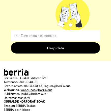
Berria.eus - Euskal Editorea SM
Telefonoa: 943 30 40 30
Bezero arreta: 943 30 43 45 | laguna@berria.eus
Webgunea:
webgunea@berria.eus
Publizitatea:
publi@bidera.eus
Harremanetan jarri
ORRIALDE KORPORATIBOAK
Ezagutu BERRIA Taldea
BERRIA berri bloga