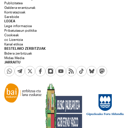
Publizitatea
Galdera-erantzunak
Kontratazioak
Sarebide
LEGEA
Lege informazioa
Pribatutasun politika
Cookieak
cc Lizentzia
Kanal etikoa
BESTELAKO ZERBITZUAK
Bidera zerbitzuak
Midas Media
JARRAITU