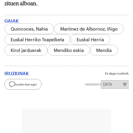
zituen alboan.
GAIAK
Quincoces, Nahia
Martinez de Albornoz, Iñigo
Euskal Herriko Txapelketa
Euskal Herria
Kirol jarduerak
Mendiko eskia
Mendia
IRUZKINAK
Ez dago iruzkinik
Iruzkin bat egin
ORDENATU