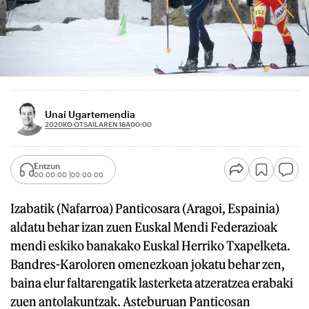
Unai Ugartemendia
2020KO OTSAILAREN 18A
00:00
Entzun
00:00:00
00:00:00
Izabatik (Nafarroa) Panticosara (Aragoi, Espainia)
aldatu behar izan zuen Euskal Mendi Federazioak
mendi eskiko banakako Euskal Herriko Txapelketa.
Bandres-Karoloren omenezkoan jokatu behar zen,
baina elur faltarengatik lasterketa atzeratzea erabaki
zuen antolakuntzak. Asteburuan Panticosan