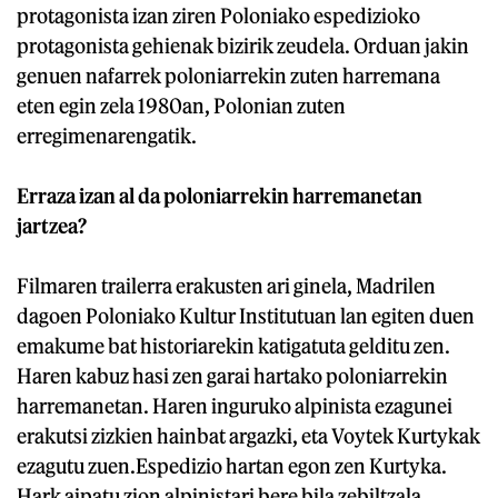
protagonista izan ziren Poloniako espedizioko
protagonista gehienak bizirik zeudela. Orduan jakin
genuen nafarrek poloniarrekin zuten harremana
eten egin zela 1980an, Polonian zuten
erregimenarengatik.
Erraza izan al da poloniarrekin harremanetan
jartzea?
Filmaren trailerra erakusten ari ginela, Madrilen
dagoen Poloniako Kultur Institutuan lan egiten duen
emakume bat historiarekin katigatuta gelditu zen.
Haren kabuz hasi zen garai hartako poloniarrekin
harremanetan. Haren inguruko alpinista ezagunei
erakutsi zizkien hainbat argazki, eta Voytek Kurtykak
ezagutu zuen.Espedizio hartan egon zen Kurtyka.
Hark aipatu zion alpinistari bere bila zebiltzala.