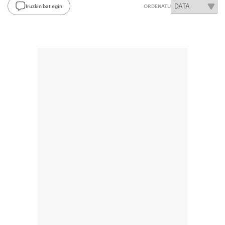
Iruzkin bat egin
ORDENATU