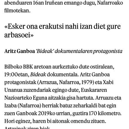
abenduaren 16an Iruñean emango dugu, Nafarroako
filmotekan.
«Esker ona erakutsi nahi izan diet gure
arbasoei»
Aritz Ganboa
'Bideak' dokumentalaren protagonista
Bilboko BBK aretoan aurkeztuko dute ostiralean,
19:00etan,
Bideak
dokumentala. Aritz Ganboa
protagonistak (Arrazua, Nafarroa, 1979) eta Xabi
Unanua zuzendariak egingo dute, Euskararen
Nazioarteko Eguna aitzakia gisa hartuta. Arruazu eta
Izaba (Nafarroa) herriak batuz zeharkaldi bat egin
zuen Ganboak 2019ko urrian, guztira 170 kilometro.
Hori eginez, haren bi aitonak omendu zituen.
Artzainak ziren biak.