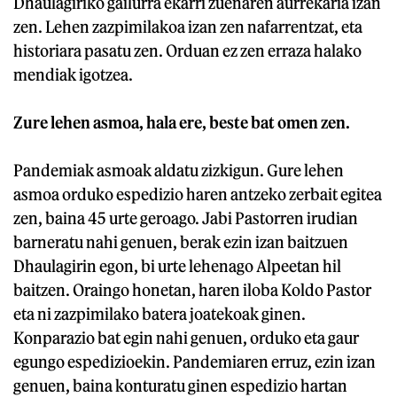
Dhaulagiriko gailurra ekarri zuenaren aurrekaria izan
zen. Lehen zazpimilakoa izan zen nafarrentzat, eta
historiara pasatu zen. Orduan ez zen erraza halako
mendiak igotzea.
Zure lehen asmoa, hala ere, beste bat omen zen.
Pandemiak asmoak aldatu zizkigun. Gure lehen
asmoa orduko espedizio haren antzeko zerbait egitea
zen, baina 45 urte geroago. Jabi Pastorren irudian
barneratu nahi genuen, berak ezin izan baitzuen
Dhaulagirin egon, bi urte lehenago Alpeetan hil
baitzen. Oraingo honetan, haren iloba Koldo Pastor
eta ni zazpimilako batera joatekoak ginen.
Konparazio bat egin nahi genuen, orduko eta gaur
egungo espedizioekin. Pandemiaren erruz, ezin izan
genuen, baina konturatu ginen espedizio hartan