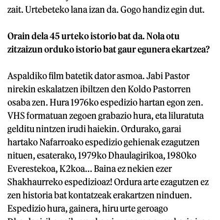
zait. Urtebeteko lana izan da. Gogo handiz egin dut.
Orain dela 45 urteko istorio bat da. Nola otu
zitzaizun orduko istorio bat gaur egunera ekartzea?
Aspaldiko film batetik dator asmoa. Jabi Pastor
nirekin eskalatzen ibiltzen den Koldo Pastorren
osaba zen. Hura 1976ko espedizio hartan egon zen.
VHS formatuan zegoen grabazio hura, eta liluratuta
gelditu nintzen irudi haiekin. Ordurako, garai
hartako Nafarroako espedizio gehienak ezagutzen
nituen, esaterako, 1979ko Dhaulagirikoa, 1980ko
Everestekoa, K2koa... Baina ez nekien ezer
Shakhaurreko espedizioaz! Ordura arte ezagutzen ez
zen historia bat kontatzeak erakartzen ninduen.
Espedizio hura, gainera, hiru urte geroago