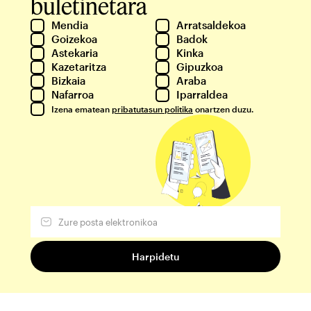
buletinetara
Mendia
Arratsaldekoa
Goizekoa
Badok
Astekaria
Kinka
Kazetaritza
Gipuzkoa
Bizkaia
Araba
Nafarroa
Iparraldea
Izena ematean
pribatutasun politika
onartzen duzu.