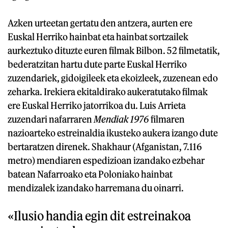
Azken urteetan gertatu den antzera, aurten ere
Euskal Herriko hainbat eta hainbat sortzailek
aurkeztuko dituzte euren filmak Bilbon. 52 filmetatik,
bederatzitan hartu dute parte Euskal Herriko
zuzendariek, gidoigileek eta ekoizleek, zuzenean edo
zeharka. Irekiera ekitaldirako aukeratutako filmak
ere Euskal Herriko jatorrikoa du. Luis Arrieta
zuzendari nafarraren
Mendiak 1976
filmaren
nazioarteko estreinaldia ikusteko aukera izango dute
bertaratzen direnek. Shakhaur (Afganistan, 7.116
metro) mendiaren espedizioan izandako ezbehar
batean Nafarroako eta Poloniako hainbat
mendizalek izandako harremana du oinarri.
«Ilusio handia egin dit estreinakoa