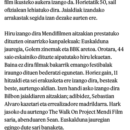
film ikusteko aukera izango da. Horietatik 50, sail
ofizialean lehiatuko dira. Jaialdiak izandako
arrakastak segida izan dezake aurten ere.
Hiru izango dira Mendifilmen aitzakian prestatuko
dituzten oinarrizko kanpalekuak: Euskalduna
jauregia, Golem zinemak eta BBK aretoa. Orotara, 44
saio eskainiko dituzte aipatutako hiru lekuetan.
Baina ez dira filmak bakarrik emango festibalak
iraungo dituen bederatzi egunetan. Horiez gain, 11
hitzaldi eta sei erakusketa ere izango dira, besteak
beste, aurtengo aldian. Izen handi asko izango dira
Bilbon jaialdiaren aitzakian; adibidez, Sebastian
Alvaro kazetari eta errealizadore madrildarra. Hark
jasoko du aurtengo The Walk On Project Mendi Film
saria, abenduaren 5ean. Euskalduna jauregian
egingo dute sari banaketa.