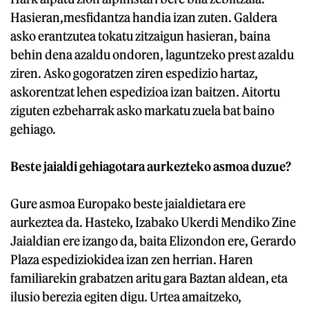
Hasieran,mesfidantza handia izan zuten. Galdera
asko erantzutea tokatu zitzaigun hasieran, baina
behin dena azaldu ondoren, laguntzeko prest azaldu
ziren. Asko gogoratzen ziren espedizio hartaz,
askorentzat lehen espedizioa izan baitzen. Aitortu
ziguten ezbeharrak asko markatu zuela bat baino
gehiago.
Beste jaialdi gehiagotara aurkezteko asmoa duzue?
Gure asmoa Europako beste jaialdietara ere
aurkeztea da. Hasteko, Izabako Ukerdi Mendiko Zine
Jaialdian ere izango da, baita Elizondon ere, Gerardo
Plaza espediziokidea izan zen herrian. Haren
familiarekin grabatzen aritu gara Baztan aldean, eta
ilusio berezia egiten digu. Urtea amaitzeko,