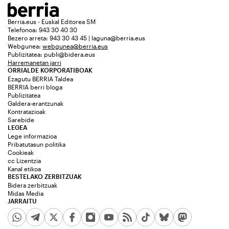
Berria.eus - Euskal Editorea SM
Telefonoa: 943 30 40 30
Bezero arreta: 943 30 43 45 | laguna@berria.eus
Webgunea:
webgunea@berria.eus
Publizitatea:
publi@bidera.eus
Harremanetan jarri
ORRIALDE KORPORATIBOAK
Ezagutu BERRIA Taldea
BERRIA berri bloga
Publizitatea
Galdera-erantzunak
Kontratazioak
Sarebide
LEGEA
Lege informazioa
Pribatutasun politika
Cookieak
cc Lizentzia
Kanal etikoa
BESTELAKO ZERBITZUAK
Bidera zerbitzuak
Midas Media
JARRAITU