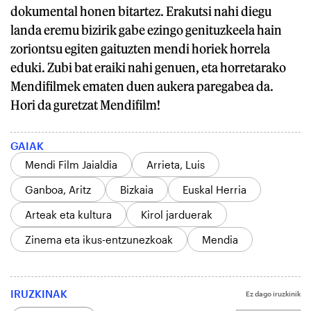
dokumental honen bitartez. Erakutsi nahi diegu
landa eremu bizirik gabe ezingo genituzkeela hain
zoriontsu egiten gaituzten mendi horiek horrela
eduki. Zubi bat eraiki nahi genuen, eta horretarako
Mendifilmek ematen duen aukera paregabea da.
Hori da guretzat Mendifilm!
GAIAK
Mendi Film Jaialdia
Arrieta, Luis
Ganboa, Aritz
Bizkaia
Euskal Herria
Arteak eta kultura
Kirol jarduerak
Zinema eta ikus-entzunezkoak
Mendia
IRUZKINAK
Ez dago iruzkinik