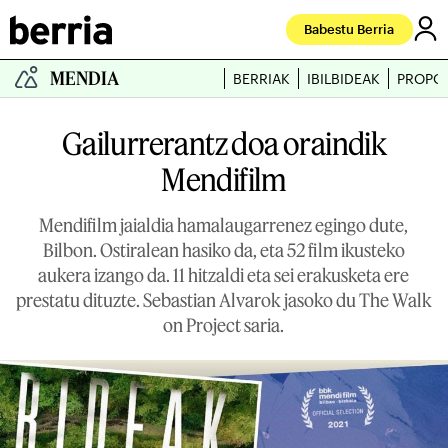
Babestu Berria
MENDIA
BERRIAK
IBILBIDEAK
PROPO
Gailurrerantz doa oraindik
Mendifilm
Mendifilm jaialdia hamalaugarrenez egingo dute,
Bilbon. Ostiralean hasiko da, eta 52 film ikusteko
aukera izango da. 11 hitzaldi eta sei erakusketa ere
prestatu dituzte. Sebastian Alvarok jasoko du The Walk
on Project saria.