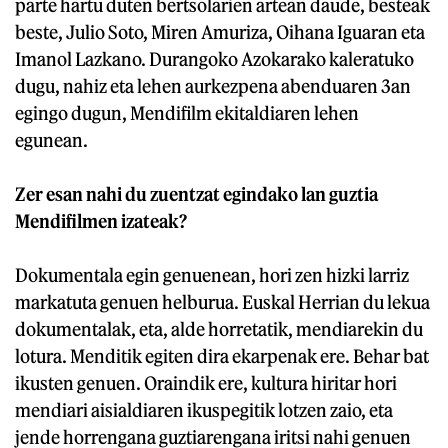
parte hartu duten bertsolarien artean daude, besteak
beste, Julio Soto, Miren Amuriza, Oihana Iguaran eta
Imanol Lazkano. Durangoko Azokarako kaleratuko
dugu, nahiz eta lehen aurkezpena abenduaren 3an
egingo dugun, Mendifilm ekitaldiaren lehen
egunean.
Zer esan nahi du zuentzat egindako lan guztia
Mendifilmen izateak?
Dokumentala egin genuenean, hori zen hizki larriz
markatuta genuen helburua. Euskal Herrian du lekua
dokumentalak, eta, alde horretatik, mendiarekin du
lotura. Menditik egiten dira ekarpenak ere. Behar bat
ikusten genuen. Oraindik ere, kultura hiritar hori
mendiari aisialdiaren ikuspegitik lotzen zaio, eta
jende horrengana guztiarengana iritsi nahi genuen