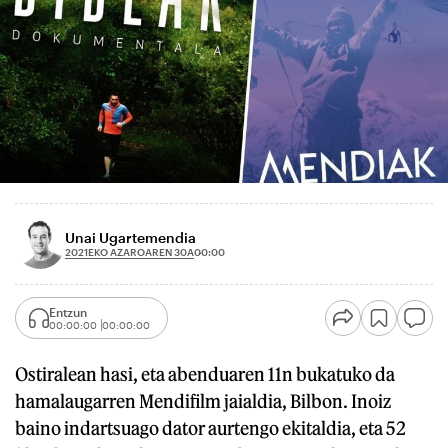
Unai Ugartemendia
2021EKO AZAROAREN 30A
00:00
Entzun
00:00:00
00:00:00
Ostiralean hasi, eta abenduaren 11n bukatuko da
hamalaugarren Mendifilm jaialdia, Bilbon. Inoiz
baino indartsuago dator aurtengo ekitaldia, eta 52