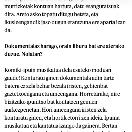
murrizketak kontuan hartuta, datu esanguratsuak
dira. Areto asko topatu ditugu beteta, eta
ikusleengandik jaso dugun erantzuna ere aparta izan
da.
Dokumentalaz harago, orain liburu bat ere aterako
duzue. Nolatan?
Komiki-ipuin musikatua dela esateko moduan
gaude! Konturatu ginen dokumentala adin tarte
batera ez zela behar bezala iristen, gehienbat
gaztetxoengana eta umeengana. Horretarako, nire
bizitzako ipuintxo bat kontatzen genuen
aurkezpenetan. Hori umeengana iristen zela
konturatu ginen, eta hortik etorri zen ideia. Ipuina
musikatua eta kantatua izango da gainera. Bertan