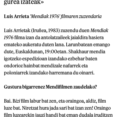
gurea izateak»
Luis Arrieta
'Mendiak 1976' filmaren zuzendaria
Luis Arrietak (Iruñea, 1983) zuzendu duen
Mendiak
1976
filma izan da antolatzaileek jaialdira hasiera
emateko aukeratu duten lana. Larunbatean emango
dute, Euskaldunan, 19:00etan. Shakhaur mendia
igotzeko espedizioan izandako ezbehar baten
ondorioz hainbat mendizale nafarrek eta
poloniarrek izandako harremana du oinarri.
Gustura bigarrenez Mendifilmen zaudelako?
Bai. B
izi
film labur bat zen, eta oraingoa, aldiz, film
luze bat. Niretzat hura jada sari bat izan zen! Oraingo
film luzearekin jauzi handi bat eman dudala iruditzen