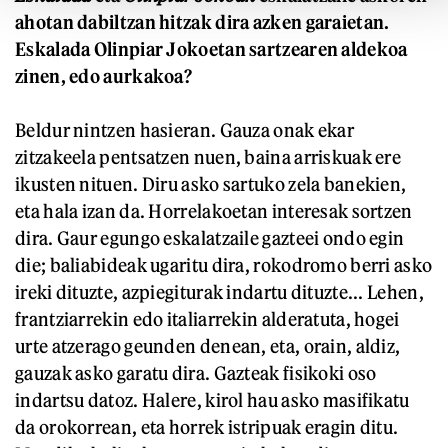
ahotan dabiltzan hitzak dira azken garaietan.
Eskalada Olinpiar Jokoetan sartzearen aldekoa
zinen, edo aurkakoa?
Beldur nintzen hasieran. Gauza onak ekar
zitzakeela pentsatzen nuen, baina arriskuak ere
ikusten nituen. Diru asko sartuko zela banekien,
eta hala izan da. Horrelakoetan interesak sortzen
dira. Gaur egungo eskalatzaile gazteei ondo egin
die; baliabideak ugaritu dira, rokodromo berri asko
ireki dituzte, azpiegiturak indartu dituzte... Lehen,
frantziarrekin edo italiarrekin alderatuta, hogei
urte atzerago geunden denean, eta, orain, aldiz,
gauzak asko garatu dira. Gazteak fisikoki oso
indartsu datoz. Halere, kirol hau asko masifikatu
da orokorrean, eta horrek istripuak eragin ditu.