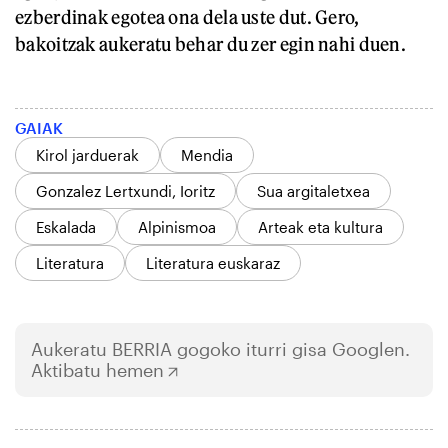
ezberdinak egotea ona dela uste dut. Gero,
bakoitzak aukeratu behar du zer egin nahi duen.
GAIAK
Kirol jarduerak
Mendia
Gonzalez Lertxundi, Ioritz
Sua argitaletxea
Eskalada
Alpinismoa
Arteak eta kultura
Literatura
Literatura euskaraz
Aukeratu
BERRIA
gogoko iturri gisa Googlen.
Aktibatu hemen