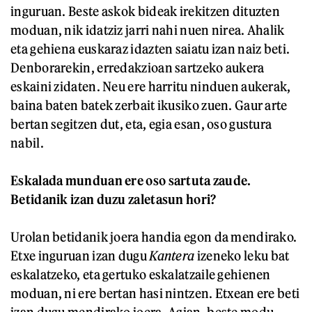
inguruan. Beste askok bideak irekitzen dituzten
moduan, nik idatziz jarri nahi nuen nirea. Ahalik
eta gehiena euskaraz idazten saiatu izan naiz beti.
Denborarekin, erredakzioan sartzeko aukera
eskaini zidaten. Neu ere harritu ninduen aukerak,
baina baten batek zerbait ikusiko zuen. Gaur arte
bertan segitzen dut, eta, egia esan, oso gustura
nabil.
Eskalada munduan ere oso sartuta zaude.
Betidanik izan duzu zaletasun hori?
Urolan betidanik joera handia egon da mendirako.
Etxe inguruan izan dugu
Kantera
izeneko leku bat
eskalatzeko, eta gertuko eskalatzaile gehienen
moduan, ni ere bertan hasi nintzen. Etxean ere beti