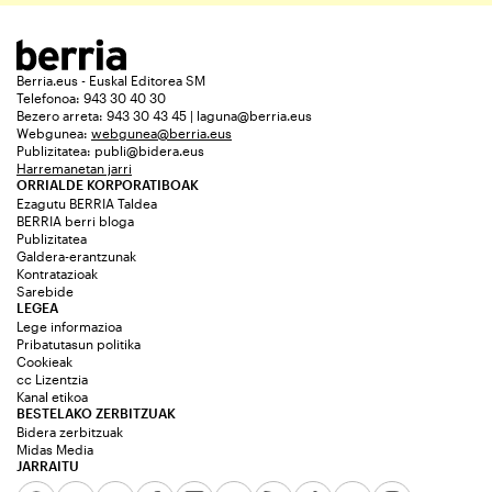
Berria.eus - Euskal Editorea SM
Telefonoa: 943 30 40 30
Bezero arreta: 943 30 43 45 | laguna@berria.eus
Webgunea:
webgunea@berria.eus
Publizitatea:
publi@bidera.eus
Harremanetan jarri
ORRIALDE KORPORATIBOAK
Ezagutu BERRIA Taldea
BERRIA berri bloga
Publizitatea
Galdera-erantzunak
Kontratazioak
Sarebide
LEGEA
Lege informazioa
Pribatutasun politika
Cookieak
cc Lizentzia
Kanal etikoa
BESTELAKO ZERBITZUAK
Bidera zerbitzuak
Midas Media
JARRAITU