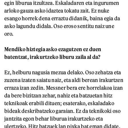
egin liburua itzultzea. Eskaladaren eta ingurumen
arloko gauza asko idaztea tokatu zait. Ez nuke
esango horrek dena erraztu didanik, baina egia da
asko lagundu didala. Oso eroso sentitu naiz une
oro.
Mendiko hiztegia asko ezagutzen ez duen
batentzat, irakurtzeko liburu zaila al da?
Ez, helburu nagusia mezua delako. Oso zehatza eta
zuzena izaten saiatu naiz, eta aldi berean irakurtzen
erraza izan zedin. Messner bera ere horrelakoa izan
da bere bizitzan zehar, nahiz eta batzuetan hitz
teknikoak erabili dituen; esaterako, eskaladako
bideak deskribatzeko garaian. Ez da teknikoki oso
jantzita egon behar liburua irakurtzeko eta
ulertzeko. Hitz batzuek lan pixka bat eman didate,