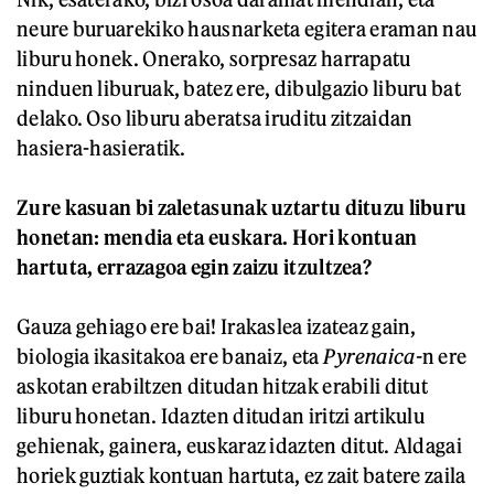
neure buruarekiko hausnarketa egitera eraman nau
liburu honek. Onerako, sorpresaz harrapatu
ninduen liburuak, batez ere, dibulgazio liburu bat
delako. Oso liburu aberatsa iruditu zitzaidan
hasiera-hasieratik.
Zure kasuan bi zaletasunak uztartu dituzu liburu
honetan: mendia eta euskara. Hori kontuan
hartuta, errazagoa egin zaizu itzultzea?
Gauza gehiago ere bai! Irakaslea izateaz gain,
biologia ikasitakoa ere banaiz, eta
Pyrenaica-
n ere
askotan erabiltzen ditudan hitzak erabili ditut
liburu honetan. Idazten ditudan iritzi artikulu
gehienak, gainera, euskaraz idazten ditut. Aldagai
horiek guztiak kontuan hartuta, ez zait batere zaila