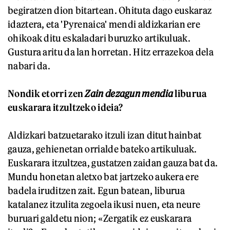
begiratzen dion bitartean. Ohituta dago euskaraz
idaztera, eta 'Pyrenaica' mendi aldizkarian ere
ohikoak ditu eskaladari buruzko artikuluak.
Gustura aritu da lan horretan. Hitz errazekoa dela
nabari da.
Nondik etorri zen
Zain dezagun mendia
liburua
euskarara itzultzeko ideia?
Aldizkari batzuetarako itzuli izan ditut hainbat
gauza, gehienetan orrialde bateko artikuluak.
Euskarara itzultzea, gustatzen zaidan gauza bat da.
Mundu honetan aletxo bat jartzeko aukera ere
badela iruditzen zait. Egun batean, liburua
katalanez itzulita zegoela ikusi nuen, eta neure
buruari galdetu nion; «Zergatik ez euskarara