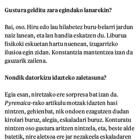
Gustura gelditu zara egindako lanarekin?
Bai, oso. Hiru edo lau hilabetez buru-belarri jardun
naiz lanean, eta lan handia eskatzen du. Liburua
fisikoki eskuetan hartu nuenean, izugarrizko
ilusioa egin zidan. Konstantzia mantentzea izan da
gauzarik zailena.
Nondik datorkizu idazteko zaletasuna?
Egia esan, niretzako ere sorpresa bat izan da.
Pyrenaica
-rako artikulu motzak idazten hasi
nintzen, gehienbat, nik ondoen ezagutzen dudan
kirolari buruz, alegia, eskaladari buruz. Konturatu
nintzen oso gustura aritzen nintzela, eta, beste alde
batetik, nire aletxoa ere jar nezakeela eskaladaren