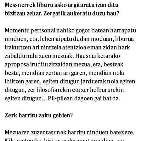
Messnerrek liburu asko argitaratu izan ditu
bizitzan zehar. Zergatik aukeratu duzu hau?
Momentu pertsonal nahiko gogor batean harrapatu
ninduen, eta, lehen aipatu dudan moduan, liburua
irakurtzen ari nintzela atentzioa eman zidan hark
zabaldu nahi zuen mezuak. Hausnarketarako
aproposa iruditu zitzaidan mezua, eta, besteak
beste, mendian zertan ari garen, mendian nola
ibiltzen garen, egiten ditugun jarduerak nola egiten
ditugun, zer filosofiarekin eta zer helbururekin
egiten ditugun... Pil-pilean dagoen gai bat da.
Zerk harritu zaitu gehien?
Mezuaren zuzentasunak harritu ninduen batez ere.
Nik, esaterako, bizi osoa daramat mendian, eta