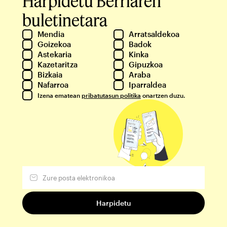
Harpidetu Berriaren
buletinetara
Mendia
Arratsaldekoa
Goizekoa
Badok
Astekaria
Kinka
Kazetaritza
Gipuzkoa
Bizkaia
Araba
Nafarroa
Iparraldea
Izena ematean
pribatutasun politika
onartzen duzu.