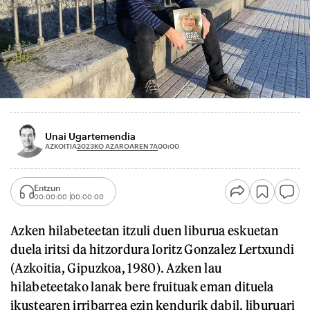
Unai Ugartemendia
2023KO AZAROAREN 7A
AZKOITIA
00:00
Entzun
00:00:00
00:00:00
Azken hilabeteetan itzuli duen liburua eskuetan
duela iritsi da hitzordura Ioritz Gonzalez Lertxundi
(Azkoitia, Gipuzkoa, 1980). Azken lau
hilabeteetako lanak bere fruituak eman dituela
ikustearen irribarrea ezin kendurik dabil, liburuari