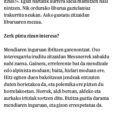
itzuli?». Egun hartatik aurrera ideia mamitzen hasi
nintzen. Nik ordurako liburua gaztelaniaz
irakurrita neukan. Asko gustatu zitzaidan
liburuaren mezua.
Zerk piztu zizun interesa?
Mendiaren inguruan ibiltzen garenontzat. Oso
interesgarria iruditu zitzaidan Messnerrek zabaldu
nahi zuena. Gainera, erreferente bat da mendizale
edo alpinista moduan; baita, hizlari moduan ere.
Hitz egiten duen bakoitzean jendeak entzuten
duten horietakoa da, eta polemika ere pizten du
horrelakoetan. Horrek, aldi berean, aldeko eta
aurkako iritziak sortzen ditu. Bizitza guztia darama
mendiaren inguruan, eta gizon errespetatua da.