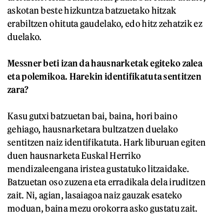
askotan beste hizkuntza batzuetako hitzak
erabiltzen ohituta gaudelako, edo hitz zehatzik ez
duelako.
Messner beti izan da hausnarketak egiteko zalea
eta polemikoa. Harekin identifikatuta sentitzen
zara?
Kasu gutxi batzuetan bai, baina, hori baino
gehiago, hausnarketara bultzatzen duelako
sentitzen naiz identifikatuta. Hark liburuan egiten
duen hausnarketa Euskal Herriko
mendizaleengana iristea gustatuko litzaidake.
Batzuetan oso zuzena eta erradikala dela iruditzen
zait. Ni, agian, lasaiagoa naiz gauzak esateko
moduan, baina mezu orokorra asko gustatu zait.