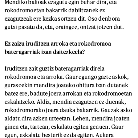
Mendiko balioak ezagutu egin behar dira, eta
rokodromoetan bakarrik dabiltzanek ez
ezagutzeak ere kezka sortzen dit. Oso denbora
gutxi pasatu da, eta, oraingoz, ontzat jotzen dut.
Ez zaizu iruditzen arroka eta rokodromoa
bateragarriak izan daitezkeela?
Iruditzen zait guztiz bateragarriak direla
rokodromoa eta arroka. Gaur egungo gazte askok,
gurasoekin mendira joateko ohitura izan dutenek
batez ere, badute joera arrokan eta rokodromoetan
eskalatzeko. Aldiz, mendia ezagutzen ez duenak,
rokodromorako joera dauka bakarrik. Gauzak asko
aldatu dira azken urteetan. Lehen, mendira joaten
ginen eta, tartean, eskalatu egiten genuen. Gaur
egun, eskalatu besterik ez da egiten. Aukera