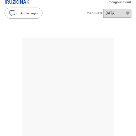
IRUZKINAK
Ez dago iruzkinik
Iruzkin bat egin
ORDENATU