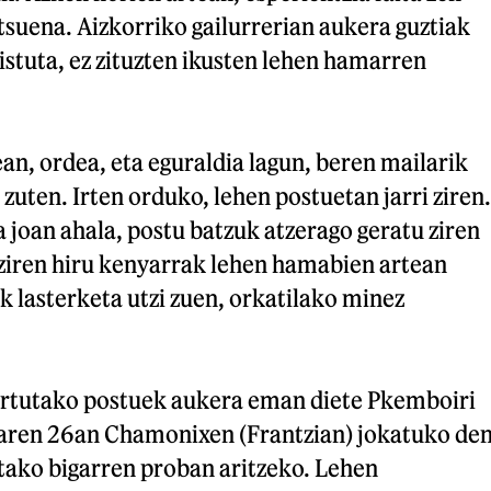
tsuena. Aizkorriko gailurrerian aukera guztiak
nistuta, ez zituzten ikusten lehen hamarren
n, ordea, eta eguraldia lagun, beren mailarik
zuten. Irten orduko, lehen postuetan jarri ziren.
joan ahala, postu batzuk atzerago geratu ziren
ziren hiru kenyarrak lehen hamabien artean
yk lasterketa utzi zuen, orkatilako minez
ortutako postuek aukera eman diete Pkemboiri
naren 26an Chamonixen (Frantzian) jokatuko de
tako bigarren proban aritzeko. Lehen