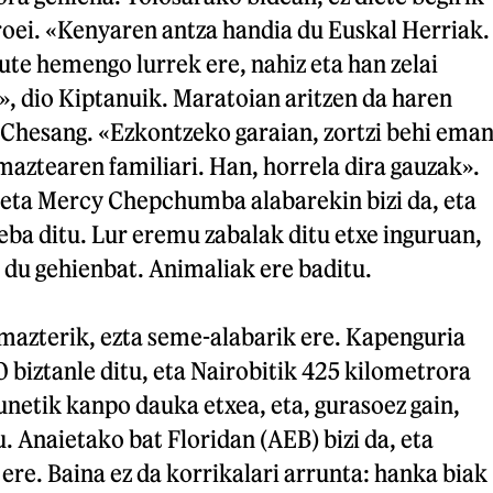
roei. «Kenyaren antza handia du Euskal Herriak.
te hemengo lurrek ere, nahiz eta han zelai
, dio Kiptanuik. Maratoian aritzen da haren
 Chesang. «Ezkontzeko garaian, zortzi behi ema
maztearen familiari. Han, horrela dira gauzak».
eta Mercy Chepchumba alabarekin bizi da, eta
reba ditu. Lur eremu zabalak ditu etxe inguruan,
 du gehienbat. Animaliak ere baditu.
mazterik, ezta seme-alabarik ere. Kapenguria
0 biztanle ditu, eta Nairobitik 425 kilometrora
unetik kanpo dauka etxea, eta, gurasoez gain,
u. Anaietako bat Floridan (AEB) bizi da, eta
 ere. Baina ez da korrikalari arrunta: hanka biak