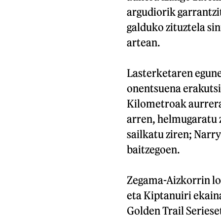
argudiorik garrantzi
galduko zituztela si
artean.
Lasterketaren egunea
onentsuena erakutsi 
Kilometroak aurrera 
arren, helmugaratu 
sailkatu ziren; Narr
baitzegoen.
Zegama-Aizkorrin l
eta Kiptanuiri ekai
Golden Trail Seriese