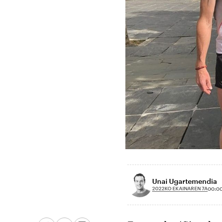
Unai Ugartemendia
2022KO EKAINAREN 7A
00:0