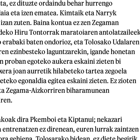
ta, ez dituzte ordaindu behar hurrengo
aia eta izen ematea. Kimtaik eta Narryk
 izan zuten. Baina kontua ez zen Zegaman
deko Hiru Tontorrak maratoiaren antolatzailee
 erabaki baten ondorioz, eta Tolosako Udalaren
ren ezinbesteko laguntzarekin, igande honetan
n proban egoteko aukera eskaini zieten bi
era joan aurretik hilabeteko tartea zegoela
eteko egonaldia egitea eskaini zieten. Ez zioten
 eta Zegama-Aizkorriren biharamunean
iren.
koak dira Pkemboi eta Kiptanui; nekazari
a entrenatzen ez direnean, euren lurrak zaintzen
ra gehiena. Tolosarako bidean, ez diete begirik