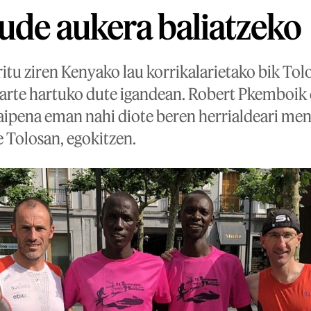
aude aukera baliatzeko
itu ziren Kenyako lau korrikalarietako bik Tol
arte hartuko dute igandean. Robert Pkemboik
aipena eman nahi diote beren herrialdeari mend
 Tolosan, egokitzen.