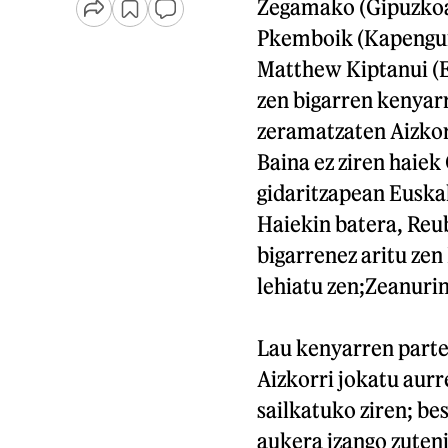
Zegamako (Gipuzkoa)
Pkemboik (Kapengur
Matthew Kiptanui (El
zen bigarren kenyarr
zeramatzaten Aizkor
Baina ez ziren haiek
gidaritzapean Euskal
Haiekin batera, Reub
bigarrenez aritu zen
lehiatu zen;Zeanurin
Lau kenyarren parte
Aizkorri jokatu aur
sailkatuko ziren; be
aukera izango zuteni