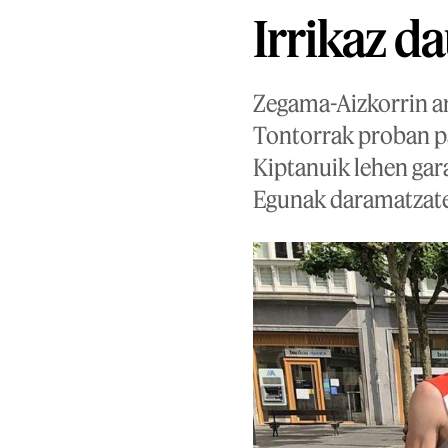
Irrikaz d
Zegama-Aizkorrin ar
Tontorrak proban p
Kiptanuik lehen gar
Egunak daramatzate