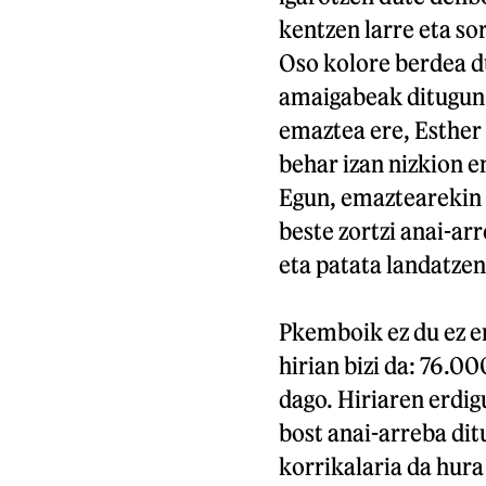
kentzen larre eta so
Oso kolore berdea du
amaigabeak ditugun»
emaztea ere, Esther
behar izan nizkion e
Egun, emaztearekin 
beste zortzi anai-ar
eta patata landatzen
Pkemboik ez du ez e
hirian bizi da: 76.00
dago. Hiriaren erdig
bost anai-arreba dit
korrikalaria da hura