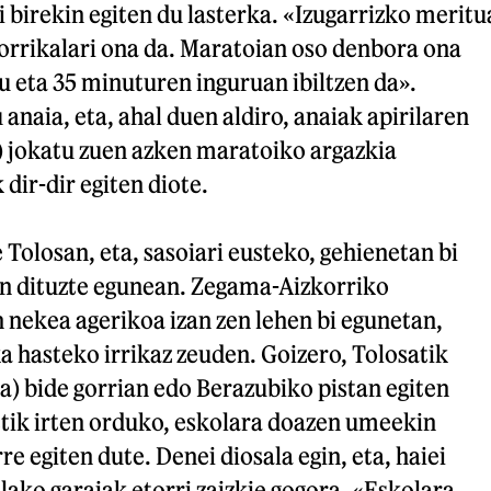
si birekin egiten du lasterka. «Izugarrizko meritu
orrikalari ona da. Maratoian oso denbora ona
u eta 35 minuturen inguruan ibiltzen da».
anaia, eta, ahal duen aldiro, anaiak apirilaren
 jokatu zuen azken maratoiko argazkia
dir-dir egiten diote.
olosan, eta, sasoiari eusteko, gehienetan bi
n dituzte egunean. Zegama-Aizkorriko
 nekea agerikoa izan zen lehen bi egunetan,
ka hasteko irrikaz zeuden. Goizero, Tolosatik
) bide gorrian edo Berazubiko pistan egiten
etik irten orduko, eskolara doazen umeekin
re egiten dute. Denei diosala egin, eta, haiei
lako garaiak etorri zaizkie gogora. «Eskolara