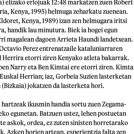
 elizako erlojuak 12:48 markatzen zuen Robert
ia, Kenya, 1995) helmuga zeharkatu zuenean.
doret, Kenya, 1989) izan zen helmugara iritsi
a, handik lau minutura. Biek ia hogei egun
ri magalean dagoen Arrieta Haundi landetxean.
 Octavio Perez entrenatzaile kataluniarraren
 Herrira etorri ziren Kenyako atleta bakarrak.
en Narry eta Ben Kimtai ere etorri ziren. Kimta
 Euskal Herrian; iaz, Gorbeia Suzien lasterketan
 (Bizkaia) jokatzen da lasterketa hori.
 hartzeak ikusmin handia sortu zuen Zegama-
reko egunetan. Batzuen ustez, lehen postuetan
ste askok, ordea, ez zuten sinisten horretarako
k. Azken horien artean, esperientzia falta zen