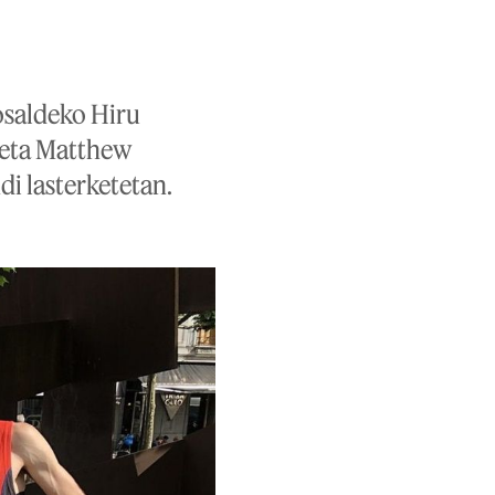
osaldeko Hiru
 eta Matthew
i lasterketetan.