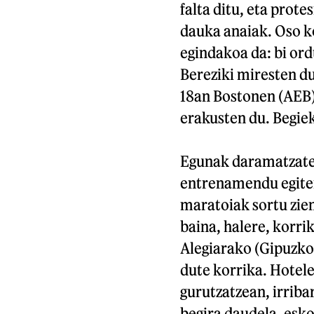
falta ditu, eta prote
dauka anaiak. Oso k
egindakoa da: bi ord
Bereziki miresten du 
18an Bostonen (AEB)
erakusten du. Begiek 
Egunak daramatzate T
entrenamendu egite
maratoiak sortu zien
baina, halere, korri
Alegiarako (Gipuzkoa
dute korrika. Hotel
gurutzatzean, irribar
begira daudela, esko