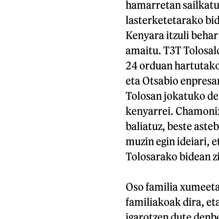
hamarretan sailkatu
lasterketetarako bid
Kenyara itzuli behar
amaitu. T3T Tolosal
24 orduan hartutako
eta Otsabio enpresa
Tolosan jokatuko de
kenyarrei. Chamonix
baliatuz, beste asteb
muzin egin ideiari,
Tolosarako bidean z
Oso familia xumeeta
familiakoak dira, et
igarotzen dute denbo