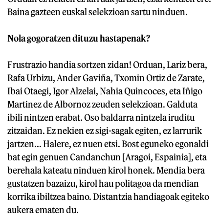
Baina gazteen euskal selekzioan sartu ninduen.
Nola gogoratzen dituzu hastapenak?
Frustrazio handia sortzen zidan! Orduan, Lariz bera,
Rafa Urbizu, Ander Gaviña, Txomin Ortiz de Zarate,
Ibai Otaegi, Igor Alzelai, Nahia Quincoces, eta Iñigo
Martinez de Albornoz zeuden selekzioan. Galduta
ibili nintzen erabat. Oso baldarra nintzela iruditu
zitzaidan. Ez nekien ez sigi-sagak egiten, ez larrurik
jartzen... Halere, ez nuen etsi. Bost eguneko egonaldi
bat egin genuen Candanchun [Aragoi, Espainia], eta
berehala kateatu ninduen kirol honek. Mendia bera
gustatzen bazaizu, kirol hau politagoa da mendian
korrika ibiltzea baino. Distantzia handiagoak egiteko
aukera ematen du.