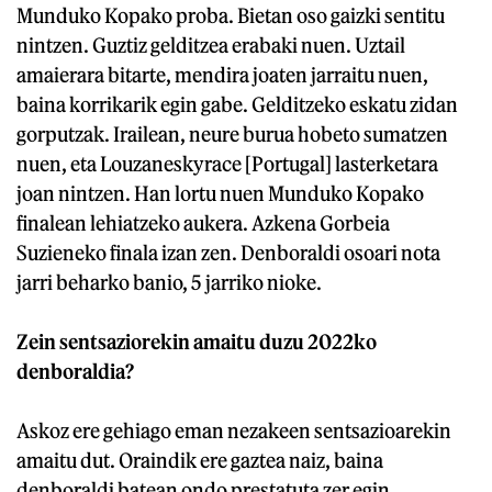
Munduko Kopako proba. Bietan oso gaizki sentitu
nintzen. Guztiz gelditzea erabaki nuen. Uztail
amaierara bitarte, mendira joaten jarraitu nuen,
baina korrikarik egin gabe. Gelditzeko eskatu zidan
gorputzak. Irailean, neure burua hobeto sumatzen
nuen, eta Louzaneskyrace [Portugal] lasterketara
joan nintzen. Han lortu nuen Munduko Kopako
finalean lehiatzeko aukera. Azkena Gorbeia
Suzieneko finala izan zen. Denboraldi osoari nota
jarri beharko banio, 5 jarriko nioke.
Zein sentsaziorekin amaitu duzu 2022ko
denboraldia?
Askoz ere gehiago eman nezakeen sentsazioarekin
amaitu dut. Oraindik ere gaztea naiz, baina
denboraldi batean ondo prestatuta zer egin