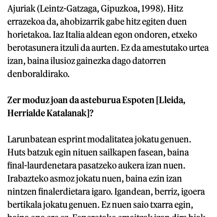
Ajuriak (Leintz-Gatzaga, Gipuzkoa, 1998). Hitz
errazekoa da, ahobizarrik gabe hitz egiten duen
horietakoa. Iaz Italia aldean egon ondoren, etxeko
berotasunera itzuli da aurten. Ez da amestutako urtea
izan, baina ilusioz gainezka dago datorren
denboraldirako.
Zer moduz joan da asteburua Espoten [Lleida,
Herrialde Katalanak]?
Larunbatean esprint modalitatea jokatu genuen.
Huts batzuk egin nituen sailkapen fasean, baina
final-laurdenetara pasatzeko aukera izan nuen.
Irabazteko asmoz jokatu nuen, baina ezin izan
nintzen finalerdietara igaro. Igandean, berriz, igoera
bertikala jokatu genuen. Ez nuen saio txarra egin,