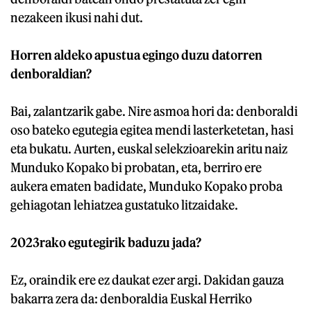
nezakeen ikusi nahi dut.
Horren aldeko apustua egingo duzu datorren
denboraldian?
Bai, zalantzarik gabe. Nire asmoa hori da: denboraldi
oso bateko egutegia egitea mendi lasterketetan, hasi
eta bukatu. Aurten, euskal selekzioarekin aritu naiz
Munduko Kopako bi probatan, eta, berriro ere
aukera ematen badidate, Munduko Kopako proba
gehiagotan lehiatzea gustatuko litzaidake.
2023rako egutegirik baduzu jada?
Ez, oraindik ere ez daukat ezer argi. Dakidan gauza
bakarra zera da: denboraldia Euskal Herriko