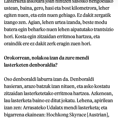
Lasterketa askotara joan nintzen sasoiko nengoelako
ustean, baina, gero, hasi eta bost kilometrora, leher
egiten nuen, eta ezin nuen gehiago. Ez dakit zergatik
izango zen. Agian, lehen urtea izanda, beste modu
batera egin beharko nuen lehen aipatutako trantsizio
hori. Kosta egin zitzaidan erritmoa hartzea, eta
oraindik ere ez dakit zerk eragin zuen hori.
Orokorrean, nolakoa izan da zure mendi
lasterketen denboraldia?
Oso denboraldi laburra izan da. Denboraldi
hasieran, arazo batzuk izan nituen, eta asko kostatu
zitzaidan lasterketetako erritmoa hartzea. Azkenean,
lau lasterketa baino ez ditut jokatu. Lehena, apirilean
izan zen: Arrasateko Udalatx mendi lasterketa; eta
bigarrena ekainean: Hochkong Skyrace [Austrian],