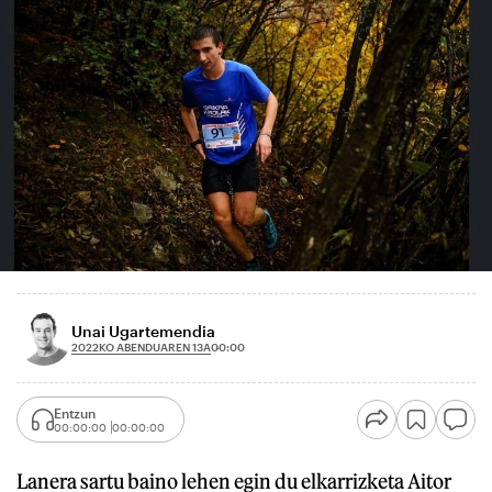
Unai Ugartemendia
2022KO ABENDUAREN 13A
00:00
Entzun
00:00:00
00:00:00
Lanera sartu baino lehen egin du elkarrizketa Aitor