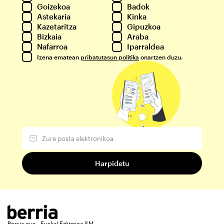
Goizekoa
Badok
Astekaria
Kinka
Kazetaritza
Gipuzkoa
Bizkaia
Araba
Nafarroa
Iparraldea
Izena ematean
pribatutasun politika
onartzen duzu.
Berria.eus - Euskal Editorea SM