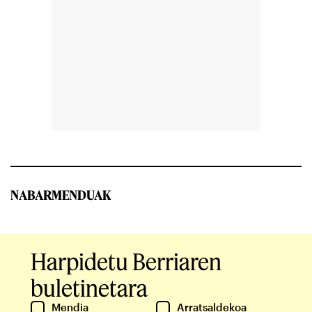
NABARMENDUAK
Harpidetu Berriaren
buletinetara
Mendia
Arratsaldekoa