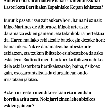
Aukera bat izan al daiteke bakarrik Mendi Eskiko
Lasterketa Bertikalen Espainiako Kopan lehiatzea?
Burutik pasatu izan zait aukera hori. Baina ni ez naiz
Iñigo Martinez de Albornoz. Iñigok urte asko
daramatza eskien gainean, eta teknikoki ia perfektua
da. Haren mailako eskiatzaile batek egin dezake hori;
baina nik ez. Nik ez daramatzat hainbeste urte
eskiatzen, eta txukun ibiltzeko ezinbestekoa da asko
eskiatzea. Badirudi mendian korrika ibiltzea nahikoa
dela eski lasterketa bertikaletarako, baina, fisikoaz
gain, oso garrantzitsua da elur gainean ondo
irristatzen jakitea.
Azken urteetan mendiko eskian eta mendian
korrika aritu zara. Noiz jarri zinen lehenbizikoz
eskien gainean?