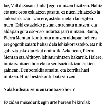
Iaz, Vall di Susan [Italia] egon nintzen bizitzen. Nahiz
eta aste osoa eskiatzen pasatu, ez nuen lehiatzeko ia
aukerarik izan. Izan ere, asteburuetan lan egiten
nuen. Eski estazioko pistan entrenatu nintzen, eta
aldapan gora oso-oso indartsu jarri nintzen. Baina,
Pierra Mentan, konturatu nintzen aldapan behera
ere gogotik saiatu behar dela lehiakor izateko, eta nik
gabezia asko dauzkat oraindik. Azkenean, Pierra
Mentan eta Altitoyn lehiatu nintzen bakarrik. Halere,
inoiz ez nituen horrelako sentsazioak izan eskien
gainean. Denboraldia amaitu, eta korrika hasi
nintzen. Hura beste kontu bat izan zen.
Nola kudeatu zenuen trantsizio hori?
Ez zidan mesederik egin urte berean bi kirolak