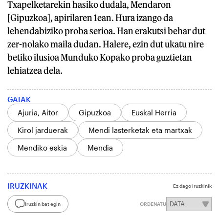
Txapelketarekin hasiko dudala, Mendaron
[Gipuzkoa], apirilaren 1ean. Hura izango da
lehendabiziko proba serioa. Han erakutsi behar dut
zer-nolako maila dudan. Halere, ezin dut ukatu nire
betiko ilusioa Munduko Kopako proba guztietan
lehiatzea dela.
GAIAK
Ajuria, Aitor
Gipuzkoa
Euskal Herria
Kirol jarduerak
Mendi lasterketak eta martxak
Mendiko eskia
Mendia
IRUZKINAK
Ez dago iruzkinik
Iruzkin bat egin
ORDENATU