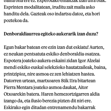
baina ona ere ez. Esperotako emaitzak izan dira biak.
Esprinten modalitatean, iruditu zait maila asko
handitu dela. Gazteak oso indartsu datoz, eta hori
poztekoa da.
Denboraldiaurrea egiteko aukerarik izan duzu?
Egun bakar batean ere ezin izan dut eskiatu! Aurten,
ez neukan pentsatuta eskiko denboraldia osatzea.
Espotera joateko aukera eskaini zidan Igor Alzelai
mendi eskiko euskal selekzioko hautatzaileak, baina,
printzipioz, nire asmoa ez zen lehiatzen hastea.
Datorren urtean, martxoaren 8tik 11ra bitartean
Pierra Mentara joateko asmoa daukat, Aitor
Otxoarekin batera. Haren hemezortzigarren aldia
izango da, eta ilusio berezia pizten dit niri ere.
Eskirako egin ditudan entrenamendu bakarrak