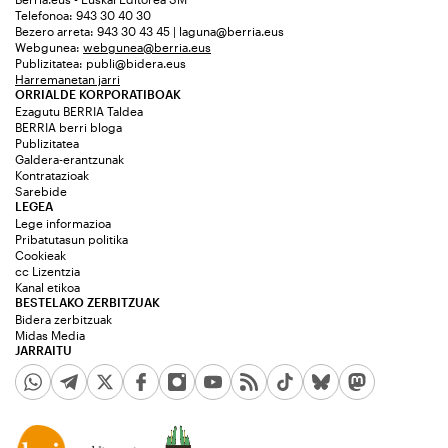
Telefonoa: 943 30 40 30
Bezero arreta: 943 30 43 45 | laguna@berria.eus
Webgunea:
webgunea@berria.eus
Publizitatea:
publi@bidera.eus
Harremanetan jarri
ORRIALDE KORPORATIBOAK
Ezagutu BERRIA Taldea
BERRIA berri bloga
Publizitatea
Galdera-erantzunak
Kontratazioak
Sarebide
LEGEA
Lege informazioa
Pribatutasun politika
Cookieak
cc Lizentzia
Kanal etikoa
BESTELAKO ZERBITZUAK
Bidera zerbitzuak
Midas Media
JARRAITU