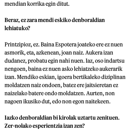
mendian korrika egin ditut.
Beraz, ez zara mendi eskiko denboraldian
lehiatuko?
Printzipioz, ez. Baina Espotera joateko ere ez nuen
asmorik, eta, azkenean, joan naiz. Aukera izan
dudanez, probatu egin nahi nuen. Iaz, oso indartsu
nengoen, baina ez nuen asko lehiatzeko aukerarik
izan. Mendiko eskian, igoera bertikaleko diziplinan
moldatzen naiz ondoen, batez ere jaitsieretan ez
naizelako batere ondo moldatzen. Aurten, non
nagoen ikusiko dut, edo non egon naitekeen.
Iazko denboraldian bi kirolak uztartu zenituen.
Zer-nolako esperientzia izan zen?