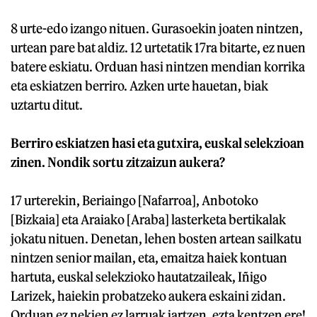
8 urte-edo izango nituen. Gurasoekin joaten nintzen,
urtean pare bat aldiz. 12 urtetatik 17ra bitarte, ez nuen
batere eskiatu. Orduan hasi nintzen mendian korrika
eta eskiatzen berriro. Azken urte hauetan, biak
uztartu ditut.
Berriro eskiatzen hasi eta gutxira, euskal selekzioan
zinen. Nondik sortu zitzaizun aukera?
17 urterekin, Beriaingo [Nafarroa], Anbotoko
[Bizkaia] eta Araiako [Araba] lasterketa bertikalak
jokatu nituen. Denetan, lehen bosten artean sailkatu
nintzen senior mailan, eta, emaitza haiek kontuan
hartuta, euskal selekzioko hautatzaileak, Iñigo
Larizek, haiekin probatzeko aukera eskaini zidan.
Orduan ez nekien ez larruak jartzen, ezta kentzen ere!