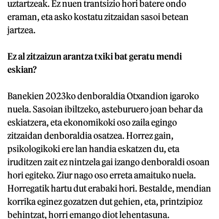
uztartzeak. Ez nuen trantsizio hori batere ondo
eraman, eta asko kostatu zitzaidan sasoi betean
jartzea.
Ez al zitzaizun arantza txiki bat geratu mendi
eskian?
Banekien 2023ko denboraldia Otxandion igaroko
nuela. Sasoian ibiltzeko, asteburuero joan behar da
eskiatzera, eta ekonomikoki oso zaila egingo
zitzaidan denboraldia osatzea. Horrez gain,
psikologikoki ere lan handia eskatzen du, eta
iruditzen zait ez nintzela gai izango denboraldi osoan
hori egiteko. Ziur nago oso erreta amaituko nuela.
Horregatik hartu dut erabaki hori. Bestalde, mendian
korrika eginez gozatzen dut gehien, eta, printzipioz
behintzat, horri emango diot lehentasuna.