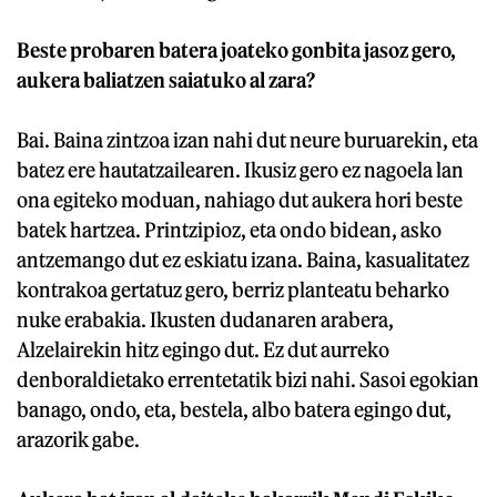
Beste probaren batera joateko gonbita jasoz gero,
aukera baliatzen saiatuko al zara?
Bai. Baina zintzoa izan nahi dut neure buruarekin, eta
batez ere hautatzailearen. Ikusiz gero ez nagoela lan
ona egiteko moduan, nahiago dut aukera hori beste
batek hartzea. Printzipioz, eta ondo bidean, asko
antzemango dut ez eskiatu izana. Baina, kasualitatez
kontrakoa gertatuz gero, berriz planteatu beharko
nuke erabakia. Ikusten dudanaren arabera,
Alzelairekin hitz egingo dut. Ez dut aurreko
denboraldietako errentetatik bizi nahi. Sasoi egokian
banago, ondo, eta, bestela, albo batera egingo dut,
arazorik gabe.