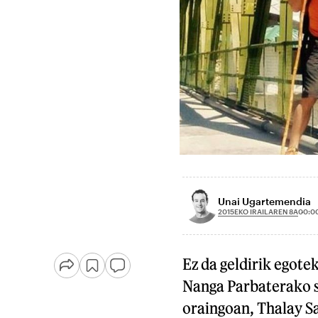
Unai Ugartemendia
2015EKO IRAILAREN 8A
00:0
Ez da geldirik egote
Nanga Parbaterako s
oraingoan, Thalay S