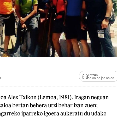
Entzun
0
00:00:00
00:00:00
koa Alex Txikon (Lemoa, 1981). Iragan neguan
aioa bertan behera utzi behar izan zuen;
agarreko iparreko igoera aukeratu du udako