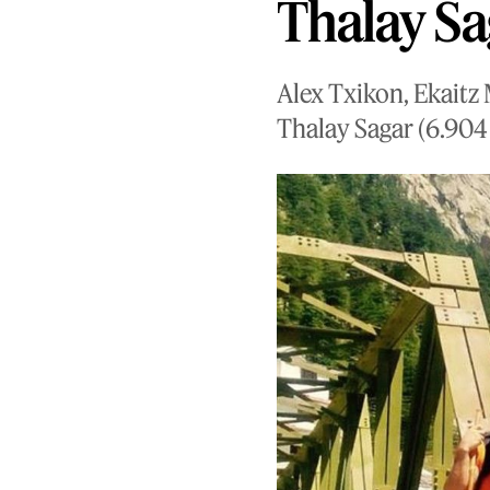
Thalay Sa
Alex Txikon, Ekaitz 
Thalay Sagar (6.904