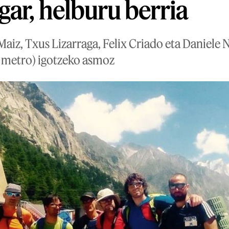
gar, helburu berria
Maiz, Txus Lizarraga, Felix Criado eta Daniele N
 metro) igotzeko asmoz