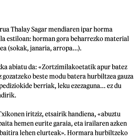
rua Thalay Sagar mendiaren ipar horma
ula estiloan: horman gora beharrezko material
ea (sokak, janaria, arropa...).
zka abiatu da: «Zortzimilakoetatik apur batez
 gozatzeko beste modu batera hurbiltzea gauza
pediziokide berriak, leku ezezaguna... ez du
dirik.
xikonen iritziz, etsairik handiena, «abuztu
ita hemen eurite garaia, eta irailaren azken
baitira lehen elurteak». Hormara hurbiltzeko