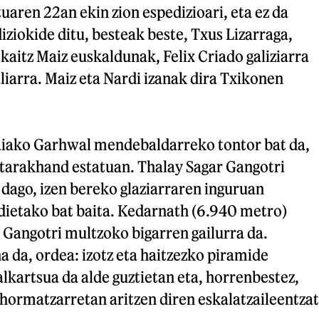
tuaren 22an ekin zion espedizioari, eta ez da
iziokide ditu, besteak beste, Txus Lizarraga,
kaitz Maiz euskaldunak, Felix Criado galiziarra
aliarra. Maiz eta Nardi izanak dira Txikonen
aiako Garhwal mendebaldarreko tontor bat da,
ttarakhand estatuan. Thalay Sagar Gangotri
dago, izen bereko glaziarraren inguruan
dietako bat baita. Kedarnath (6.940 metro)
 Gangotri multzoko bigarren gailurra da.
a da, ordea: izotz eta haitzezko piramide
lkartsua da alde guztietan eta, horrenbestez,
 hormatzarretan aritzen diren eskalatzaileentzat