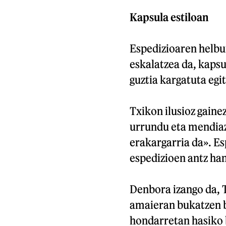
Kapsula estiloan
Espedizioaren helbu
eskalatzea da, kaps
guztia kargatuta egit
Txikon ilusioz gaine
urrundu eta mendiaz
erakargarria da». Es
espedizioen antz han
Denbora izango da, T
amaieran bukatzen ba
hondarretan hasiko 