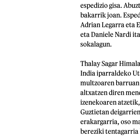
espedizio gisa. Abuz
bakarrik joan. Esped
Adrian Legarra eta E
eta Daniele Nardi it
sokalagun.
Thalay Sagar Himal
India iparraldeko U
multzoaren barruan 
altxatzen diren men
izenekoaren atzetik,
Guztietan deigarrien
erakargarria, oso ma
bereziki tentagarria