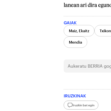
lanean ari dira egun
GAIAK
Maiz, Ekaitz
Txikon
Mendia
Aukeratu
BERRIA
gog
IRUZKINAK
Iruzkin bat egin