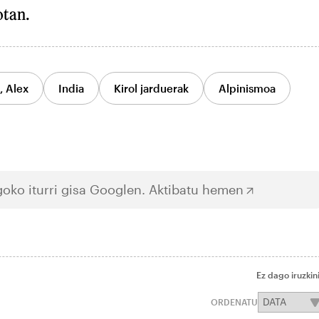
otan.
, Alex
India
Kirol jarduerak
Alpinismoa
oko iturri gisa Googlen.
Aktibatu hemen
Ez dago iruzkin
ORDENATU