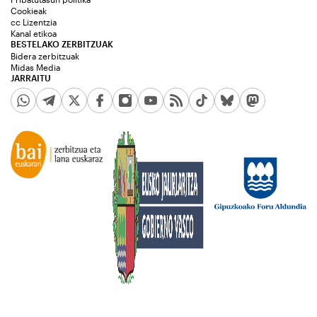
Cookieak
cc Lizentzia
Kanal etikoa
BESTELAKO ZERBITZUAK
Bidera zerbitzuak
Midas Media
JARRAITU