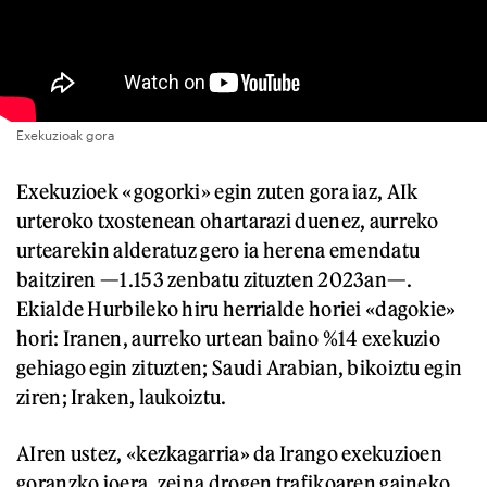
Exekuzioak gora
Exekuzioek «gogorki» egin zuten gora iaz, AIk
urteroko txostenean ohartarazi duenez, aurreko
urtearekin alderatuz gero ia herena emendatu
baitziren —1.153 zenbatu zituzten 2023an—.
Ekialde Hurbileko hiru herrialde horiei «dagokie»
hori: Iranen, aurreko urtean baino %14 exekuzio
gehiago egin zituzten; Saudi Arabian, bikoiztu egin
ziren; Iraken, laukoiztu.
AIren ustez, «kezkagarria» da Irango exekuzioen
goranzko joera, zeina drogen trafikoaren gaineko