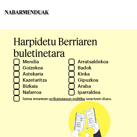
NABARMENDUAK
Harpidetu Berriaren
buletinetara
Mendia
Arratsaldekoa
Goizekoa
Badok
Astekaria
Kinka
Kazetaritza
Gipuzkoa
Bizkaia
Araba
Nafarroa
Iparraldea
Izena ematean
pribatutasun politika
onartzen duzu.