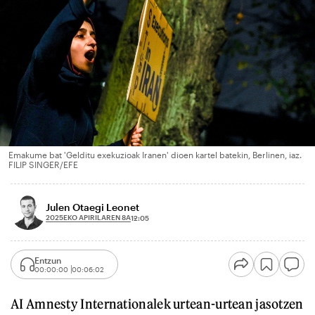
Emakume bat 'Gelditu exekuzioak Iranen' dioen kartel batekin, Berlinen, iaz.
FILIP SINGER/EFE
Julen Otaegi Leonet
2025EKO APIRILAREN 8A
12:05
Entzun
00:00:00
00:06:02
AI Amnesty Internationalek urtean-urtean jasotzen