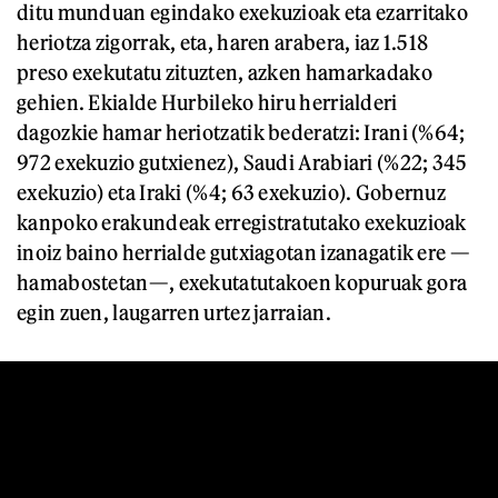
ditu munduan egindako exekuzioak eta ezarritako
heriotza zigorrak, eta, haren arabera, iaz 1.518
preso exekutatu zituzten, azken hamarkadako
gehien. Ekialde Hurbileko hiru herrialderi
dagozkie hamar heriotzatik bederatzi: Irani (%64;
972 exekuzio gutxienez), Saudi Arabiari (%22; 345
exekuzio) eta Iraki (%4; 63 exekuzio). Gobernuz
kanpoko erakundeak erregistratutako exekuzioak
inoiz baino herrialde gutxiagotan izanagatik ere —
hamabostetan—, exekutatutakoen kopuruak gora
egin zuen, laugarren urtez jarraian.