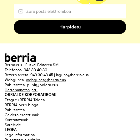
Berria.eus - Euskal Editorea SM
Telefonoa: 943 30 40 30
Bezero arreta: 943 30 43 45 | laguna@berria.eus
Webgunea:
webgunea@berria.eus
Publizitatea:
publi@bidera.eus
Harremanetan jarri
ORRIALDE KORPORATIBOAK
Ezagutu BERRIA Taldea
BERRIA berri bloga
Publizitatea
Galdera-erantzunak
Kontratazioak
Sarebide
LEGEA
Lege informazioa
Pribatutasun politika