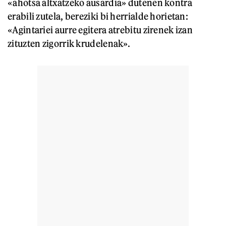
«ahotsa altxatzeko ausardia» dutenen kontra
erabili zutela, bereziki bi herrialde horietan:
«Agintariei aurre egitera atrebitu zirenek izan
zituzten zigorrik krudelenak».