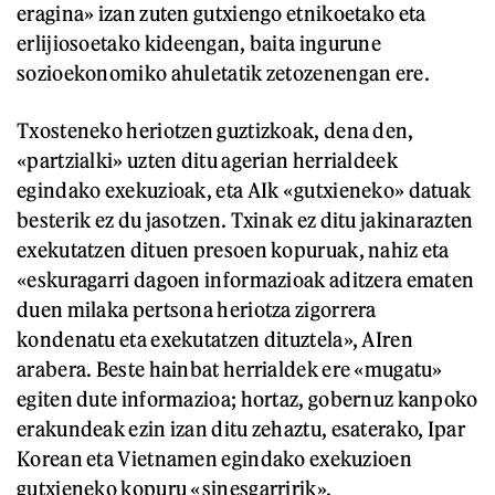
eragina» izan zuten gutxiengo etnikoetako eta
erlijiosoetako kideengan, baita ingurune
sozioekonomiko ahuletatik zetozenengan ere.
Txosteneko heriotzen guztizkoak, dena den,
«partzialki» uzten ditu agerian herrialdeek
egindako exekuzioak, eta AIk «gutxieneko» datuak
besterik ez du jasotzen. Txinak ez ditu jakinarazten
exekutatzen dituen presoen kopuruak, nahiz eta
«eskuragarri dagoen informazioak aditzera ematen
duen milaka pertsona heriotza zigorrera
kondenatu eta exekutatzen dituztela», AIren
arabera. Beste hainbat herrialdek ere «mugatu»
egiten dute informazioa; hortaz, gobernuz kanpoko
erakundeak ezin izan ditu zehaztu, esaterako, Ipar
Korean eta Vietnamen egindako exekuzioen
gutxieneko kopuru «sinesgarririk».