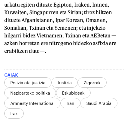
urkatu egiten dituzte Egipton, Iraken, Iranen,
Kuwaiten, Singapurren eta Sirian; tiroz hiltzen
dituzte Afganistanen, Ipar Korean, Omanen,
Somalian, Txinan eta Yemenen; eta injekzio
hilgarri bidez Vietnamen, Txinan eta AEBetan —
azken horretan ere nitrogeno bidezko asfixia ere
erabiltzen dute—.
GAIAK
Polizia eta justizia
Justizia
Zigorrak
Nazioarteko politika
Eskubideak
Amnesty International
Iran
Saudi Arabia
Irak