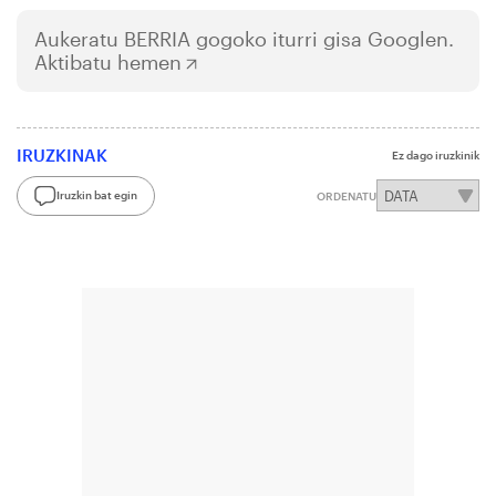
Aukeratu
BERRIA
gogoko iturri gisa Googlen.
Aktibatu hemen
IRUZKINAK
Ez dago iruzkinik
Iruzkin bat egin
ORDENATU