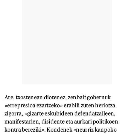
Are, txostenean diotenez, zenbait gobernuk
«errepresioa ezartzeko» erabili zuten heriotza
zigorra, «gizarte eskubideen defendatzaileen,
manifestarien, disidente eta aurkari politikoen
kontra bereziki». Kondenek «neurriz kanpoko