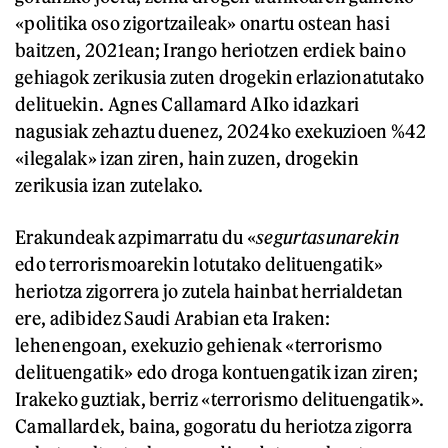
«politika oso zigortzaileak» onartu ostean hasi
baitzen, 2021ean; Irango heriotzen erdiek baino
gehiagok zerikusia zuten drogekin erlazionatutako
delituekin. Agnes Callamard AIko idazkari
nagusiak zehaztu duenez, 2024ko exekuzioen %42
«ilegalak» izan ziren, hain zuzen, drogekin
zerikusia izan zutelako.
Erakundeak azpimarratu du «
segurtasunarekin
edo terrorismoarekin lotutako delituengatik»
heriotza zigorrera jo zutela hainbat herrialdetan
ere, adibidez Saudi Arabian eta Iraken:
lehenengoan, exekuzio gehienak «terrorismo
delituengatik» edo droga kontuengatik izan ziren;
Irakeko guztiak, berriz «terrorismo delituengatik».
Camallardek, baina, gogoratu du heriotza zigorra