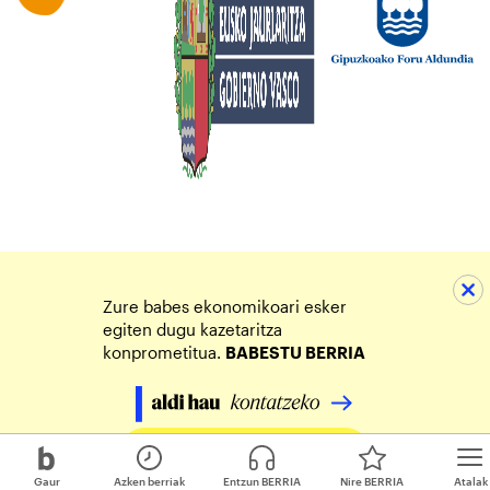
Zure babes ekonomikoari esker
egiten dugu kazetaritza
konprometitua.
BABESTU BERRIA
Egin zure ekarpena
Gaur
Azken berriak
Entzun BERRIA
Nire BERRIA
Atalak