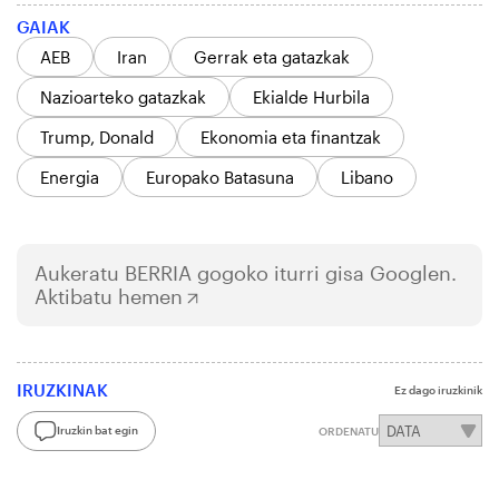
GAIAK
AEB
Iran
Gerrak eta gatazkak
Nazioarteko gatazkak
Ekialde Hurbila
Trump, Donald
Ekonomia eta finantzak
Energia
Europako Batasuna
Libano
Aukeratu
BERRIA
gogoko iturri gisa Googlen.
Aktibatu hemen
IRUZKINAK
Ez dago iruzkinik
Iruzkin bat egin
ORDENATU