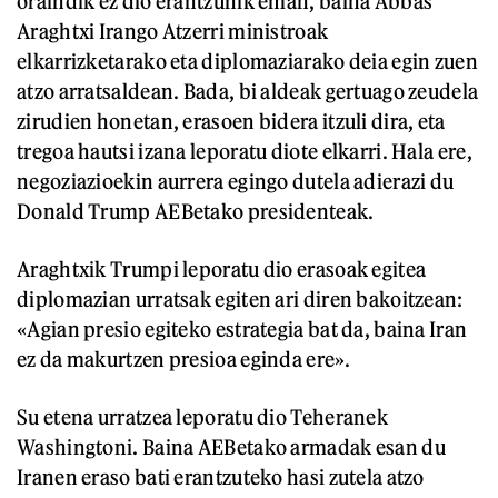
oraindik ez dio erantzunik eman, baina Abbas
Araghtxi Irango Atzerri ministroak
elkarrizketarako eta diplomaziarako deia egin zuen
atzo arratsaldean. Bada, bi aldeak gertuago zeudela
zirudien honetan, erasoen bidera itzuli dira, eta
tregoa hautsi izana leporatu diote elkarri. Hala ere,
negoziazioekin aurrera egingo dutela adierazi du
Donald Trump AEBetako presidenteak.
Araghtxik Trumpi leporatu dio erasoak egitea
diplomazian urratsak egiten ari diren bakoitzean:
«Agian presio egiteko estrategia bat da, baina Iran
ez da makurtzen presioa eginda ere».
Su etena urratzea leporatu dio Teheranek
Washingtoni. Baina AEBetako armadak esan du
Iranen eraso bati erantzuteko hasi zutela atzo