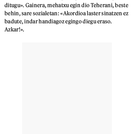
ditugu». Gainera, mehatxu egin dio Teherani, beste
behin, sare sozialetan: «Akordioa laster sinatzen ez
badute, indar handiagoz egingo diegu eraso.
Azkar!».