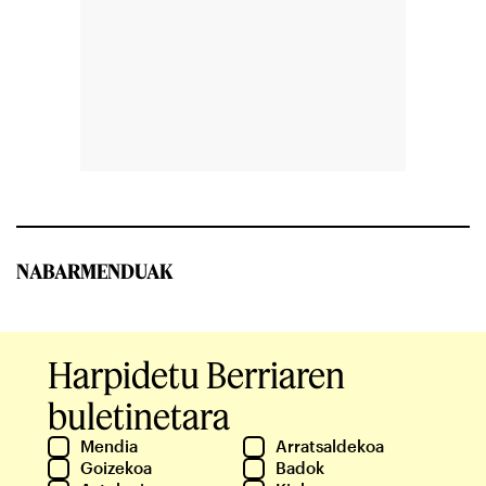
NABARMENDUAK
Harpidetu Berriaren
buletinetara
Mendia
Arratsaldekoa
Goizekoa
Badok