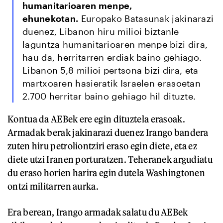
humanitarioaren menpe,
ehunekotan.
Europako Batasunak jakinarazi
duenez, Libanon hiru milioi biztanle
laguntza humanitarioaren menpe bizi dira,
hau da, herritarren erdiak baino gehiago.
Libanon 5,8 milioi pertsona bizi dira, eta
martxoaren hasieratik Israelen erasoetan
2.700 herritar baino gehiago hil dituzte.
Kontua da AEBek ere egin dituztela erasoak.
Armadak berak jakinarazi duenez Irango bandera
zuten hiru petroliontziri eraso egin diete, eta ez
diete utzi Iranen porturatzen. Teheranek argudiatu
du eraso horien harira egin dutela Washingtonen
ontzi militarren aurka.
Era berean, Irango armadak salatu du AEBek