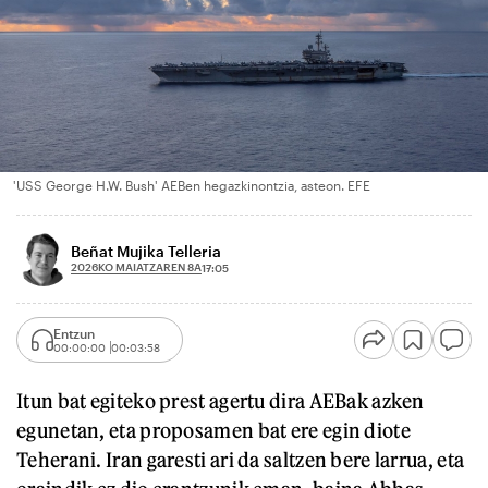
'USS George H.W. Bush' AEBen hegazkinontzia, asteon. EFE
Beñat Mujika Telleria
2026KO MAIATZAREN 8A
17:05
Entzun
00:00:00
00:03:58
Itun bat egiteko prest agertu dira AEBak azken
egunetan, eta proposamen bat ere egin diote
Teherani. Iran garesti ari da saltzen bere larrua, eta