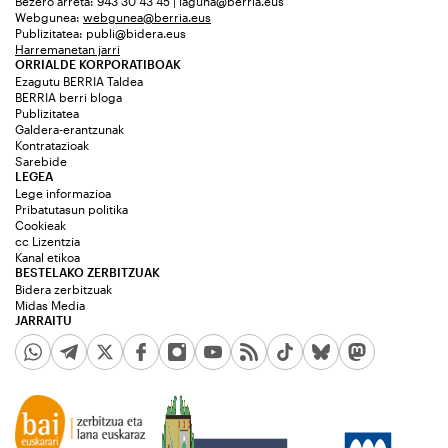
Bezero arreta: 943 30 43 45 | laguna@berria.eus
Webgunea:
webgunea@berria.eus
Publizitatea:
publi@bidera.eus
Harremanetan jarri
ORRIALDE KORPORATIBOAK
Ezagutu BERRIA Taldea
BERRIA berri bloga
Publizitatea
Galdera-erantzunak
Kontratazioak
Sarebide
LEGEA
Lege informazioa
Pribatutasun politika
Cookieak
cc Lizentzia
Kanal etikoa
BESTELAKO ZERBITZUAK
Bidera zerbitzuak
Midas Media
JARRAITU