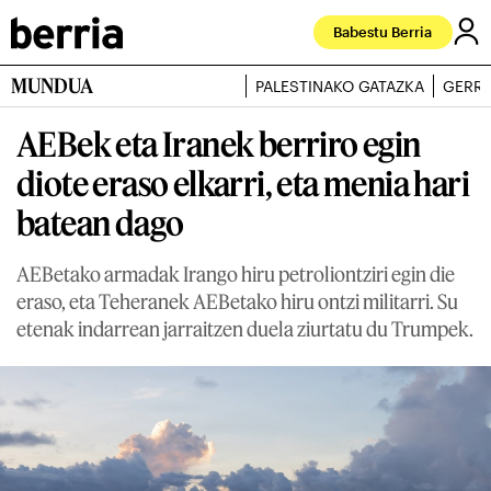
Babestu Berria
MUNDUA
PALESTINAKO GATAZKA
GERRA
AEBek eta Iranek berriro egin
diote eraso elkarri, eta menia hari
batean dago
AEBetako armadak Irango hiru petroliontziri egin die
eraso, eta Teheranek AEBetako hiru ontzi militarri. Su
etenak indarrean jarraitzen duela ziurtatu du Trumpek.