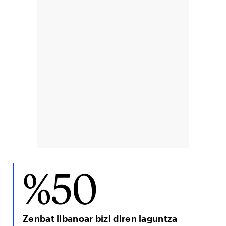
%50
Zenbat libanoar bizi diren laguntza