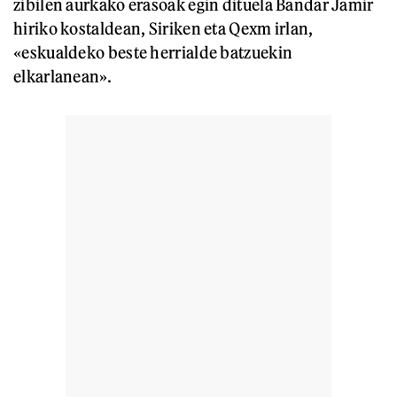
zibilen aurkako erasoak egin dituela Bandar Jamir
hiriko kostaldean, Siriken eta Qexm irlan,
«eskualdeko beste herrialde batzuekin
elkarlanean».