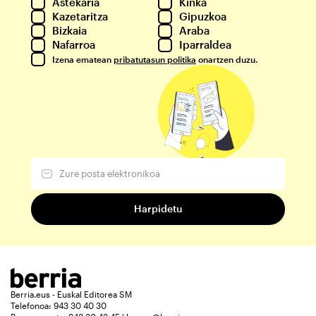
Astekaria
Kinka
Kazetaritza
Gipuzkoa
Bizkaia
Araba
Nafarroa
Iparraldea
Izena ematean
pribatutasun politika
onartzen duzu.
Berria.eus - Euskal Editorea SM
Telefonoa: 943 30 40 30