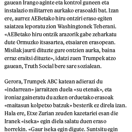
gauean Irango aginte eta kontrol guneen eta
instalazio militarren aurkako erasoaldi bat. Izan
ere, aurrez AEBetako hiru ontziri eraso egiten
saiatzea leporatu zion Washingtonek Teherani.
«AEBetako hiru ontzik arazorik gabe zeharkatu
dute Ormuzko itsasartea, etsaiaren erasopean.
Misilak jaurti dituzte gure ontzien aurka, baina
erraz eraitsi dituzte», idatzi zuen Trumpek atzo
gauean, Truth Social bere sare sozialean.
Gerora, Trumpek ABC katean adierazi du
«indarrean» jarraitzen duela «su etenak», eta
ironiaz gaineratu du azken orduetako erasoak
«maitasun kolpetxo batzuk» besterik ez direla izan.
Hala ere, Etxe Zurian zeuden kazetariei esan die
Iranek «iseka» egin diela salatu duen eraso
horrekin. «Gaur iseka egin digute. Suntsitu egin