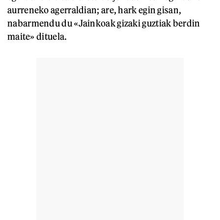
aurreneko agerraldian; are, hark egin gisan,
nabarmendu du «Jainkoak gizaki guztiak berdin
maite» dituela.