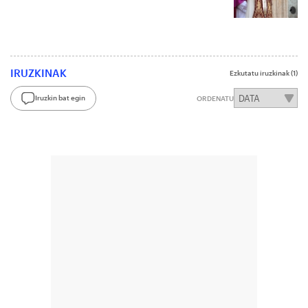
IRUZKINAK
Ezkutatu iruzkinak
(1)
Iruzkin bat egin
ORDENATU