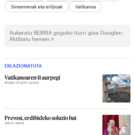
Sinesmenak eta erlijioak
Vatikanoa
Aukeratu
BERRIA
gogoko iturri gisa Googlen.
Aktibatu hemen
ERLAZIONATUTA
Vatikanoaren 11 aurpegi
MADDI IZTUETA OLANO
Prevost, erdibideko soluzio bat
JON O. URAIN