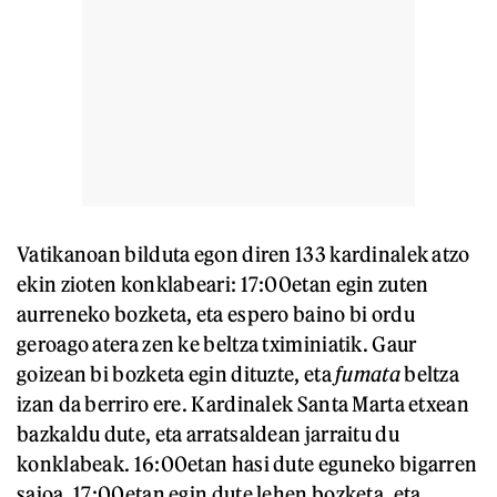
Vatikanoan bilduta egon diren 133 kardinalek atzo
ekin zioten konklabeari: 17:00etan egin zuten
aurreneko bozketa, eta espero baino bi ordu
geroago atera zen ke beltza tximiniatik. Gaur
goizean bi bozketa egin dituzte, eta
fumata
beltza
izan da berriro ere. Kardinalek Santa Marta etxean
bazkaldu dute, eta arratsaldean jarraitu du
konklabeak. 16:00etan hasi dute eguneko bigarren
saioa, 17:00etan egin dute lehen bozketa, eta