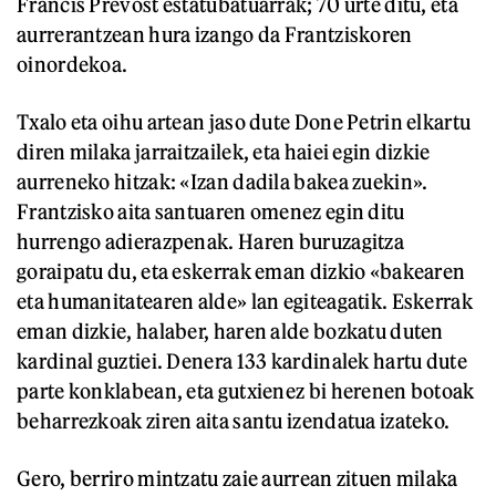
Francis Prevost estatubatuarrak; 70 urte ditu, eta
aurrerantzean hura izango da Frantziskoren
oinordekoa.
Txalo eta oihu artean jaso dute Done Petrin elkartu
diren milaka jarraitzailek, eta haiei egin dizkie
aurreneko hitzak: «Izan dadila bakea zuekin».
Frantzisko aita santuaren omenez egin ditu
hurrengo adierazpenak. Haren buruzagitza
goraipatu du, eta eskerrak eman dizkio «bakearen
eta humanitatearen alde» lan egiteagatik. Eskerrak
eman dizkie, halaber, haren alde bozkatu duten
kardinal guztiei. Denera 133 kardinalek hartu dute
parte konklabean, eta gutxienez bi herenen botoak
beharrezkoak ziren aita santu izendatua izateko.
Gero, berriro mintzatu zaie aurrean zituen milaka