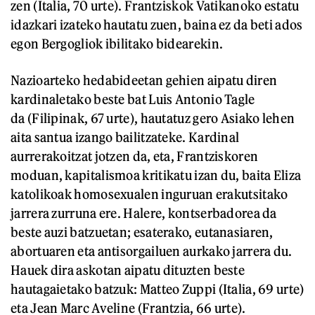
zen (Italia, 70 urte). Frantziskok Vatikanoko estatu
idazkari izateko hautatu zuen, baina ez da beti ados
egon Bergogliok ibilitako bidearekin.
Nazioarteko hedabideetan gehien aipatu diren
kardinaletako beste bat Luis Antonio Tagle
da (Filipinak, 67 urte), hautatuz gero Asiako lehen
aita santua izango bailitzateke. Kardinal
aurrerakoitzat jotzen da, eta, Frantziskoren
moduan, kapitalismoa kritikatu izan du, baita Eliza
katolikoak homosexualen inguruan erakutsitako
jarrera zurruna ere. Halere, kontserbadorea da
beste auzi batzuetan; esaterako, eutanasiaren,
abortuaren eta antisorgailuen aurkako jarrera du.
Hauek dira askotan aipatu dituzten beste
hautagaietako batzuk: Matteo Zuppi (Italia, 69 urte)
eta Jean Marc Aveline (Frantzia, 66 urte).