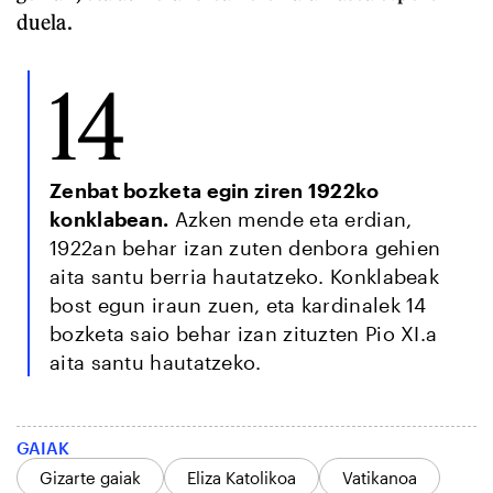
duela.
14
Zenbat bozketa egin ziren 1922ko
konklabean.
Azken mende eta erdian,
1922an behar izan zuten denbora gehien
aita santu berria hautatzeko. Konklabeak
bost egun iraun zuen, eta kardinalek 14
bozketa saio behar izan zituzten Pio XI.a
aita santu hautatzeko.
GAIAK
Gizarte gaiak
Eliza Katolikoa
Vatikanoa