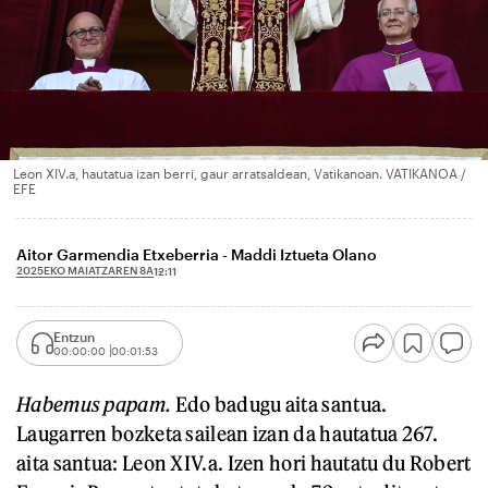
Leon XIV.a, hautatua izan berri, gaur arratsaldean, Vatikanoan. VATIKANOA /
EFE
Aitor Garmendia Etxeberria - Maddi Iztueta Olano
2025EKO MAIATZAREN 8A
12:11
Entzun
00:00:00
00:01:53
Habemus papam.
Edo badugu aita santua.
Laugarren bozketa sailean izan da hautatua 267.
aita santua: Leon XIV.a. Izen hori hautatu du Robert