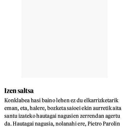
Izen saltsa
Konklabea hasi baino lehen ez du elkarrizketarik
eman, eta, halere, bozketa saioei ekin aurretik aita
santu izateko hautagai nagusien zerrendan agertu
da. Hautagai nagusia, nolanahi ere, Pietro Parolin