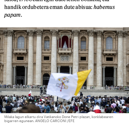
handik ordubetera eman dute abisua:
habemus
papam
.
Milaka lagun elkartu dira Vatikanoko Done Petri plazan, konklabearen
bigarren egunean. ANGELO CARCONI /EFE