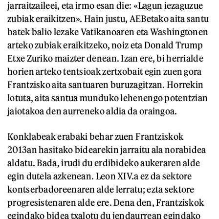
jarraitzaileei, eta irmo esan die: «Lagun iezaguzue
zubiak eraikitzen». Hain justu, AEBetako aita santu
batek balio lezake Vatikanoaren eta Washingtonen
arteko zubiak eraikitzeko, noiz eta Donald Trump
Etxe Zuriko maizter denean. Izan ere, bi herrialde
horien arteko tentsioak zertxobait egin zuen gora
Frantzisko aita santuaren buruzagitzan. Horrekin
lotuta, aita santua munduko lehenengo potentzian
jaiotakoa den aurreneko aldia da oraingoa.
Konklabeak erabaki behar zuen Frantziskok
2013an hasitako bidearekin jarraitu ala norabidea
aldatu. Bada, irudi du erdibideko aukeraren alde
egin dutela azkenean. Leon XIV.a ez da sektore
kontserbadoreenaren alde lerratu; ezta sektore
progresistenaren alde ere. Dena den, Frantziskok
egindako bidea txalotu du jendaurrean egindako