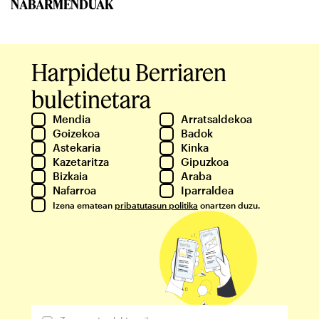
NABARMENDUAK
Harpidetu Berriaren
buletinetara
Mendia
Arratsaldekoa
Goizekoa
Badok
Astekaria
Kinka
Kazetaritza
Gipuzkoa
Bizkaia
Araba
Nafarroa
Iparraldea
Izena ematean
pribatutasun politika
onartzen duzu.