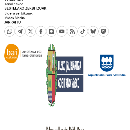
Kanal etikoa
BESTELAKO ZERBITZUAK
Bidera zerbitzuak
Midas Media
JARRAITU