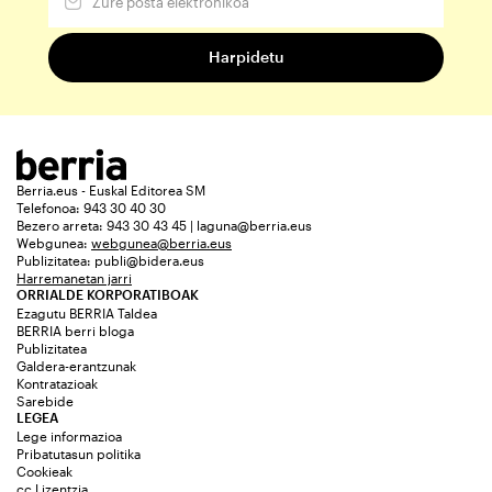
Berria.eus - Euskal Editorea SM
Telefonoa: 943 30 40 30
Bezero arreta: 943 30 43 45 | laguna@berria.eus
Webgunea:
webgunea@berria.eus
Publizitatea:
publi@bidera.eus
Harremanetan jarri
ORRIALDE KORPORATIBOAK
Ezagutu BERRIA Taldea
BERRIA berri bloga
Publizitatea
Galdera-erantzunak
Kontratazioak
Sarebide
LEGEA
Lege informazioa
Pribatutasun politika
Cookieak
cc Lizentzia