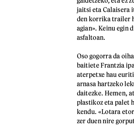
galdetzeko, eta ez 
jaitsi eta Calaisera 
den korrika trailer 
agian». Keinu egin d
asfaltoan.
Oso gogorra da oih
baitiete Frantzia i
aterpetxe hau euriti
arnasa hartzeko lek
daitezke. Hemen, at
plastikoz eta palet
kendu. «Lotara etorr
zer duen nire gorp