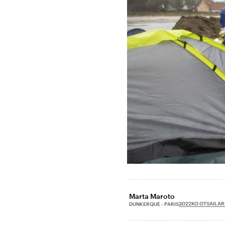
Marta Maroto
2022KO OTSAILAR
DUNKERQUE - PARIS