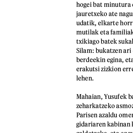
hogei bat minutura
jauretxeko ate nag
udatik, elkarte hor
mutilak eta familiak
txikiago batek suka
Silam: bukatzen ari 
berdeekin egina, et
erakutsi zizkion er
lehen.
Mahaian, Yusufek ba
zeharkatzeko asmoz 
Parisen azaldu omen
gidariaren kabinan 