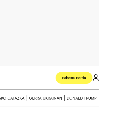
Babestu Berria
AKO GATAZKA
GERRA UKRAINAN
DONALD TRUMP