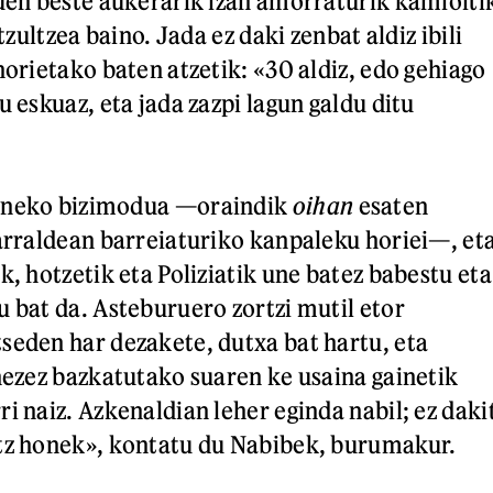
zuen beste aukerarik izan amorraturik kamioiti
itzultzea baino. Jada ez daki zenbat aldiz ibili
horietako baten atzetik: «30 aldiz, edo gehiago
u eskuaz, eta jada zazpi lagun galdu ditu
aneko bizimodua —oraindik
oihan
esaten
parraldean barreiaturiko kanpaleku horiei—, et
k, hotzetik eta Poliziatik une batez babestu eta
u bat da. Asteburuero zortzi mutil etor
seden har dezakete, dutxa bat hartu, eta
 hezez bazkatutako suaren ke usaina gainetik
i naiz. Azkenaldian leher eginda nabil; ez daki
utz honek», kontatu du Nabibek, burumakur.