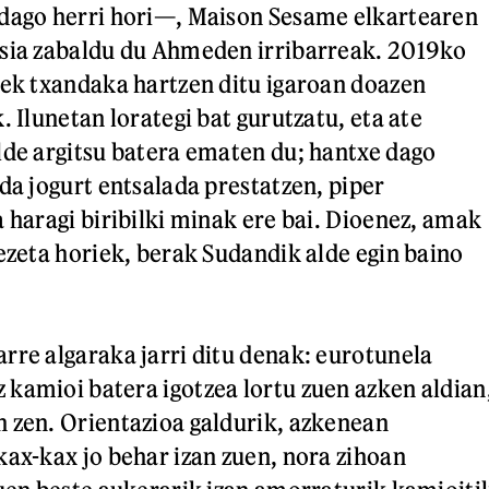
 dago herri hori—, Maison Sesame elkartearen
usia zabaldu du Ahmeden irribarreak. 2019ko
rek txandaka hartzen ditu igaroan doazen
. Ilunetan lorategi bat gurutzatu, eta ate
lde argitsu batera ematen du; hantxe dago
da jogurt entsalada prestatzen, piper
a haragi biribilki minak ere bai. Dioenez, amak
rezeta horiek, berak Sudandik alde egin baino
rre algaraka jarri ditu denak: eurotunela
kamioi batera igotzea lortu zuen azken aldian
 zen. Orientazioa galdurik, azkenean
kax-kax jo behar izan zuen, nora zihoan