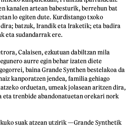
en kanalen artean babesturik, berrehun bat
tan lo egiten dute. Kurdistango txoko
 dira; batzuk, Irandik eta Iraketik; eta badira
rak eta sudandarrak ere.
trora, Calaisen, ezkutuan dabiltzan mila
 egunero aurre egin behar izaten diete
 gogorrei, baina Grande Synthen bestelakoa da
 maiz kanporatzen jendea, familia gehiago
natzeko orduetan, umeak jolasean aritzen dira,
a eta trenbide abandonatuetan orekari nork
kuko suak atzean utzirik —Grande Synthetik