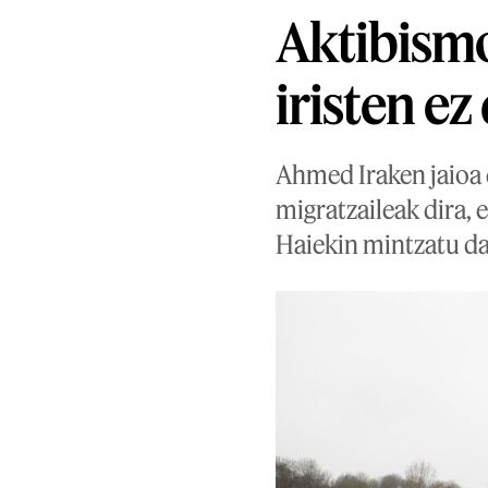
Aktibismo
iristen e
Ahmed Iraken jaioa d
migratzaileak dira, 
Haiekin mintzatu d