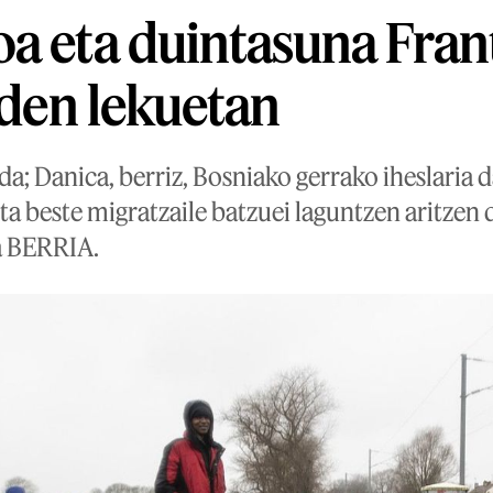
a eta duintasuna Fran
z den lekuetan
a; Danica, berriz, Bosniako gerrako iheslaria da
eta beste migratzaile batzuei laguntzen aritzen d
a BERRIA.