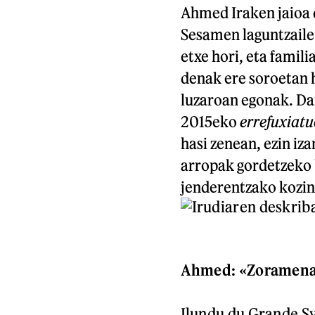
Ahmed Iraken jaioa d
Sesamen laguntzaile
etxe hori, eta famil
denak ere soroetan h
luzaroan egonak. Dan
2015eko
errefuxiatu
hasi zenean, ezin iz
arropak gordetzeko b
jenderentzako kozina
Ahmed:
«Zoramena 
Ilundu du Grande S