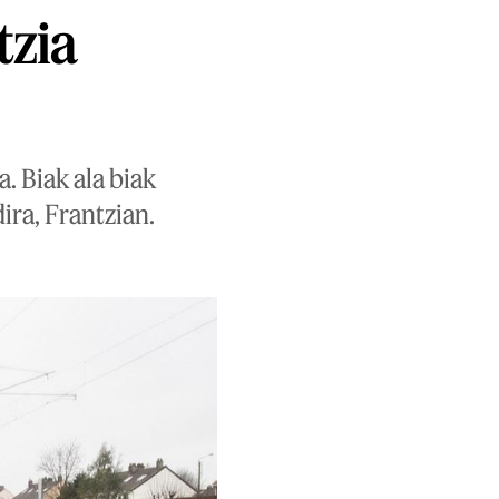
tzia
. Biak ala biak
ira, Frantzian.