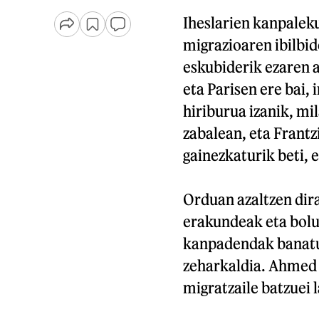
Iheslarien kanpalek
migrazioaren ibilbid
eskubiderik ezaren 
eta Parisen ere bai,
hiriburua izanik, mil
zabalean, eta Frantz
gainezkaturik beti, 
Orduan azaltzen dira
erakundeak eta bolu
kanpadendak banatuz
zeharkaldia. Ahmed e
migratzaile batzuei l