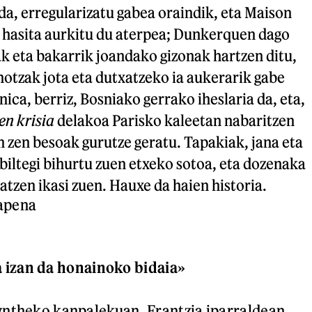
a, erregularizatu gabea oraindik, eta Maison
 hasita aurkitu du aterpea; Dunkerquen dago
iak eta bakarrik joandako gizonak hartzen ditu,
otzak jota eta dutxatzeko ia aukerarik gabe
ica, berriz, Bosniako gerrako iheslaria da, eta,
en krisia
delakoa Parisko kaleetan nabaritzen
an zen besoak gurutze geratu. Tapakiak, jana eta
iltegi bihurtu zuen etxeko sotoa, eta dozenaka
tzen ikasi zuen. Hauxe da haien historia.
izan da honainoko bidaia»
yntheko kanpalekuan, Frantzia iparraldean.