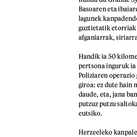
Basoaren eta ibaiar
lagunek kanpadende
guztietatik etorriak
afganiarrak, siriar
Handik ia 50 kilome
pertsona inguruk ia
Poliziaren operazio
giroa: ez dute hain
daude, eta, jana ba
putzuz putzu saltok
eutsiko.
Herzeeleko kanpale