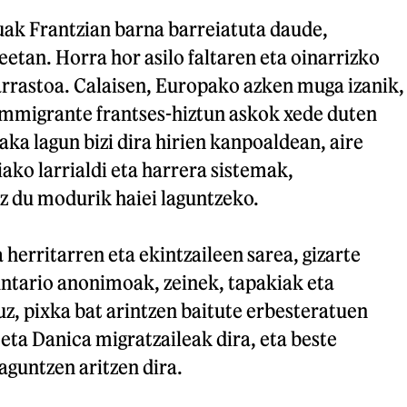
uak Frantzian barna barreiatuta daude,
eetan. Horra hor asilo faltaren eta oinarrizko
arrastoa. Calaisen, Europako azken muga izanik,
 immigrante frantses-hiztun askok xede duten
aka lagun bizi dira hirien kanpoaldean, aire
iako larrialdi eta harrera sistemak,
ez du modurik haiei laguntzeko.
 herritarren eta ekintzaileen sarea, gizarte
ntario anonimoak, zeinek, tapakiak eta
, pixka bat arintzen baitute erbesteratuen
ta Danica migratzaileak dira, eta beste
aguntzen aritzen dira.