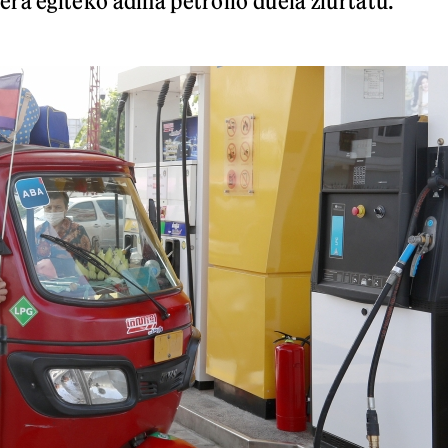
ra egiteko adina petrolio duela ziurtatu.