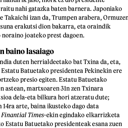
rraitu nahi gatazka baten barnera. Japoniako
ae Takaichi izan da, Trumpen arabera, Ormuze
suna erakutsi dion bakarra, eta oraindik
 noraino joateko prest dagoen.
n baino lasaiago
ndia duten herrialdeetako bat Txina da, eta,
 Estatu Batuetako presidentea Pekinekin ere
lortzeko presio egiten. Estatu Batuetako
n astean, martxoaren 31n zen Txinara
sioa dela-eta bilkura hori atzeratu dute;
 14ra arte, baina ikusteko dago data
.
Finantial Times
-ekin egindako elkarrizketa
o Estatu Batuetako presidenteak esana zuen