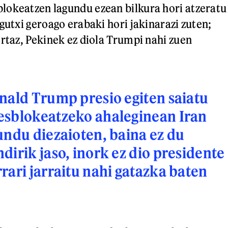
lokeatzen lagundu ezean bilkura hori atzeratu
gutxi geroago erabaki hori jakinarazi zuten;
ortaz, Pekinek ez diola Trumpi nahi zuen
nald Trump presio egiten saiatu
esblokeatzeko ahaleginean Iran
undu diezaioten, baina ez du
dirik jaso, inork ez dio presidente
rari jarraitu nahi gatazka baten