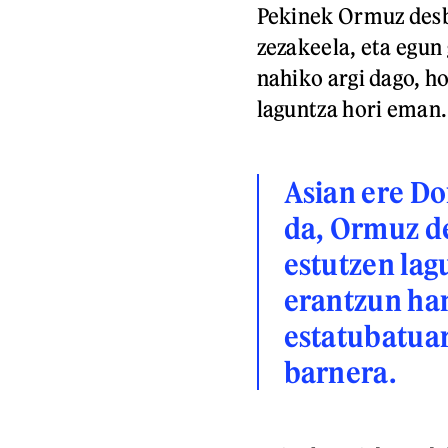
Pekinek Ormuz desb
zezakeela, eta egun 
nahiko argi dago, h
laguntza hori eman.
Asian ere Do
da, Ormuz d
estutzen lag
erantzun han
estatubatuar
barnera.