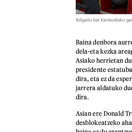
Ibilgailu bat Kanbodiako g
Baina denbora aurre
dela-eta kezka area
Asiako herrietan due
presidente estatuba
dira, eta ez da esp
jarrera aldatuko du
dira.
Asian ere Donald Tr
desblokeatzeko ahal
baina ez du erantzun