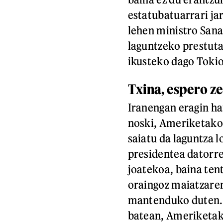
estatubatuarrari ja
lehen ministro San
laguntzeko prestuta
ikusteko dago Tokio
Txina, espero ze
Iranengan eragin ha
noski, Ameriketako
saiatu da laguntza 
presidentea datorre
joatekoa, baina tent
oraingoz maiatzaren
mantenduko duten
batean, Ameriketak