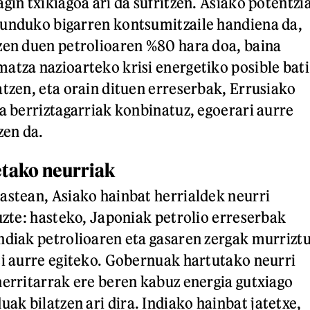
gin txikiagoa ari da sufritzen. Asiako potentzi
munduko bigarren kontsumitzaile handiena da,
zen duen petrolioaren %80 hara doa, baina
atza nazioarteko krisi energetiko posible bati
atzen, eta orain dituen erreserbak, Errusiako
ia berriztagarriak konbinatuz, egoerari aurre
zen da.
etako neurriak
astean, Asiako hainbat herrialdek neurri
tuzte: hasteko, Japoniak petrolio erreserbak
ndiak petrolioaren eta gasaren zergak murrizt
ei aurre egiteko. Gobernuak hartutako neurri
herritarrak ere beren kabuz energia gutxiago
k bilatzen ari dira. Indiako hainbat jatetxe,