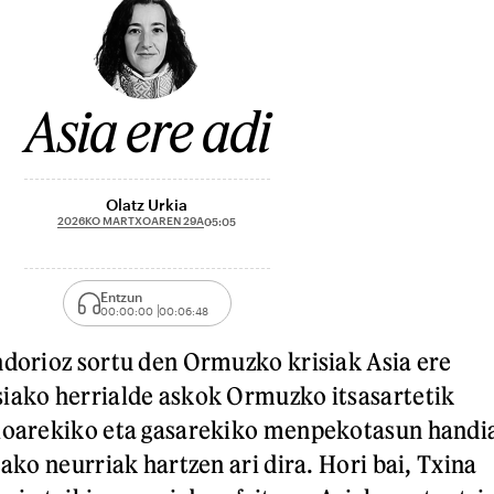
Asia ere adi
Olatz Urkia
2026KO MARTXOAREN 29A
05:05
Entzun
00:00:00
00:06:48
ndorioz sortu den Ormuzko krisiak Asia ere
iako herrialde askok Ormuzko itsasartetik
lioarekiko eta gasarekiko menpekotasun handi
tako neurriak hartzen ari dira. Hori bai, Txina