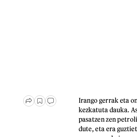
Irango gerrak eta o
kezkatuta dauka. As
pasatzen zen petro
dute, eta era guztie