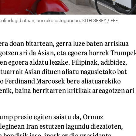
asolindegi batean, aurreko ostegunean. KITH SEREY / EFE
ra doan bitartean, gerra luze baten arriskua
gotzen ari da Asian, eta egoera horrek Trumpe
n egoera aldatu lezake. Filipinak, adibidez,
tuarrak Asian dituen aliatu nagusietako bat
ero Ferdinand Marcosek bere aliatuarekiko
enik, baina herritarren kritikak areagotzen ari
ump presio egiten saiatu da, Ormuz
eginean Iran estutzen lagundu diezaioten,
 handirik jaso, inork ez dio presidente