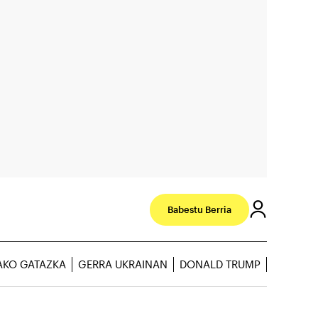
Babestu Berria
AKO GATAZKA
GERRA UKRAINAN
DONALD TRUMP