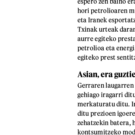
espero zen baino era
hori petrolioaren 
eta Iranek esportat
Txinak urteak daram
aurre egiteko prest
petrolioa eta energ
egiteko prest sentit
Asian, era guzti
Gerraren laugarren 
gehiago iragarri di
merkaturatu ditu. I
ditu prezioen igoer
zehatzekin batera, 
kontsumitzeko modua