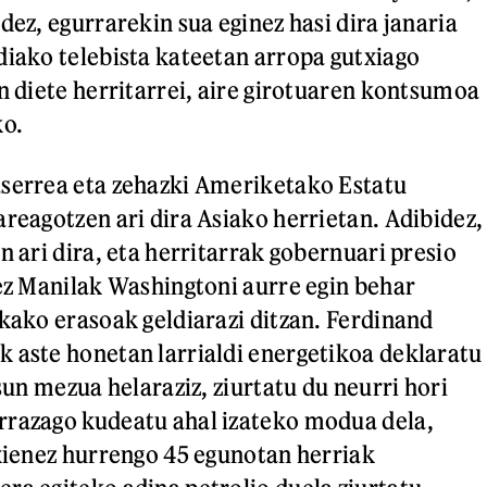
dez, egurrarekin sua eginez hasi dira janaria
diako telebista kateetan arropa gutxiago
in diete herritarrei, aire girotuaren kontsumoa
ko.
aserrea eta zehazki Ameriketako Estatu
areagotzen ari dira Asiako herrietan. Adibidez,
n ari dira, eta herritarrak gobernuari presio
nez Manilak Washingtoni aurre egin behar
rkako erasoak geldiarazi ditzan. Ferdinand
 aste honetan larrialdi energetikoa deklaratu
asun mezua helaraziz, ziurtatu du neurri hori
rrazago kudeatu ahal izateko modua dela,
txienez hurrengo 45 egunotan herriak