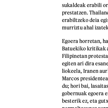
sukaldeak erabili or
prestatzen. Thailan
erabiltzeko deia eg
murriztu ahal izate
Egoera horretan, h
Batuekiko kritikak 
Filipinetan protesta
egiten ari dira esa
liokeela, Iranen au
Marcos presidenteak
du; hori bai, lasait
gobernuak egoera e
besterik ez, eta gu