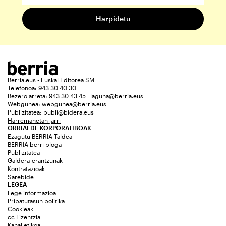
Berria.eus - Euskal Editorea SM
Telefonoa: 943 30 40 30
Bezero arreta: 943 30 43 45 | laguna@berria.eus
Webgunea:
webgunea@berria.eus
Publizitatea:
publi@bidera.eus
Harremanetan jarri
ORRIALDE KORPORATIBOAK
Ezagutu BERRIA Taldea
BERRIA berri bloga
Publizitatea
Galdera-erantzunak
Kontratazioak
Sarebide
LEGEA
Lege informazioa
Pribatutasun politika
Cookieak
cc Lizentzia
Kanal etikoa