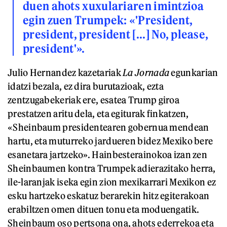
duen ahots xuxulariaren imintzioa
egin zuen Trumpek: «'President,
president, president [...] No, please,
president'».
Julio Hernandez kazetariak
La Jornada
egunkarian
idatzi bezala, ez dira burutazioak, ezta
zentzugabekeriak ere, esatea Trump giroa
prestatzen aritu dela, eta egiturak finkatzen,
«Sheinbaum presidentearen gobernua mendean
hartu, eta muturreko jardueren bidez Mexiko bere
esanetara jartzeko». Hainbesterainokoa izan zen
Sheinbaumen kontra Trumpek adierazitako herra,
ile-laranjak iseka egin zion mexikarrari Mexikon ez
esku hartzeko eskatuz berarekin hitz egiterakoan
erabiltzen omen dituen tonu eta moduengatik.
Sheinbaum oso pertsona ona, ahots ederrekoa eta