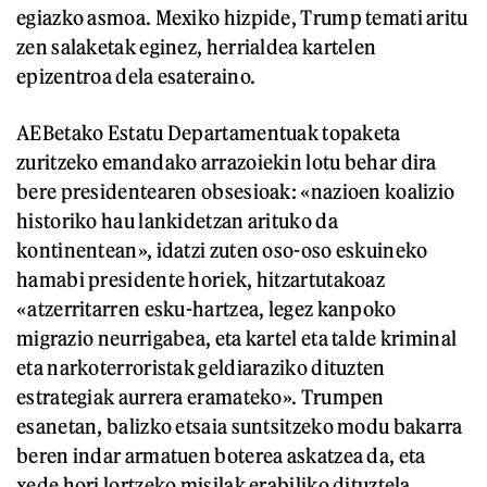
egiazko asmoa. Mexiko hizpide, Trump temati aritu
zen salaketak eginez, herrialdea kartelen
epizentroa dela esateraino.
AEBetako Estatu Departamentuak topaketa
zuritzeko emandako arrazoiekin lotu behar dira
bere presidentearen obsesioak: «nazioen koalizio
historiko hau lankidetzan arituko da
kontinentean», idatzi zuten oso-oso eskuineko
hamabi presidente horiek, hitzartutakoaz
«atzerritarren esku-hartzea, legez kanpoko
migrazio neurrigabea, eta kartel eta talde kriminal
eta narkoterroristak geldiaraziko dituzten
estrategiak aurrera eramateko». Trumpen
esanetan, balizko etsaia suntsitzeko modu bakarra
beren indar armatuen boterea askatzea da, eta
xede hori lortzeko misilak erabiliko dituztela