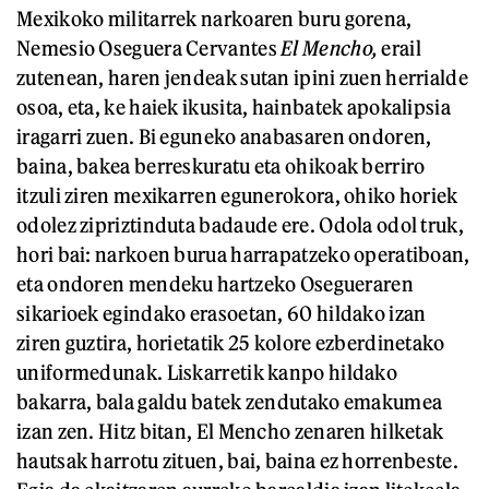
Mexikoko militarrek narkoaren buru gorena,
Nemesio Oseguera Cervantes
El Mencho,
erail
zutenean, haren jendeak sutan ipini zuen herrialde
osoa, eta, ke haiek ikusita, hainbatek apokalipsia
iragarri zuen. Bi eguneko anabasaren ondoren,
baina, bakea berreskuratu eta ohikoak berriro
itzuli ziren mexikarren egunerokora, ohiko horiek
odolez zipriztinduta badaude ere. Odola odol truk,
hori bai: narkoen burua harrapatzeko operatiboan,
eta ondoren mendeku hartzeko Osegueraren
sikarioek egindako erasoetan, 60 hildako izan
ziren guztira, horietatik 25 kolore ezberdinetako
uniformedunak. Liskarretik kanpo hildako
bakarra, bala galdu batek zendutako emakumea
izan zen. Hitz bitan, El Mencho zenaren hilketak
hautsak harrotu zituen, bai, baina ez horrenbeste.