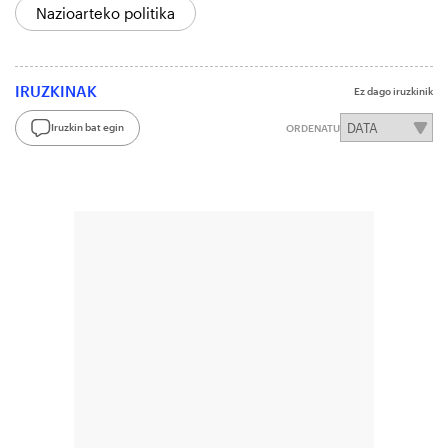
Nazioarteko politika
IRUZKINAK
Ez dago iruzkinik
Iruzkin bat egin
ORDENATU