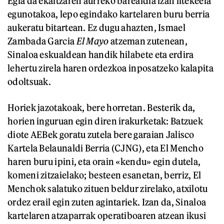
Egia da ekaitzaren aurreko barealdia izan litekeela
egunotakoa, lepo egindako kartelaren buru berria
aukeratu bitartean. Ez dugu ahazten, Ismael
Zambada Garcia
El Mayo
atzeman zutenean,
Sinaloa eskualdean handik hilabete eta erdira
lehertu zirela haren ordezkoa inposatzeko kalapita
odoltsuak.
Horiek jazotakoak, bere horretan. Besterik da,
horien inguruan egin diren irakurketak: Batzuek
diote AEBek goratu zutela bere garaian Jalisco
Kartela Belaunaldi Berria (CJNG), eta El Mencho
haren buru ipini, eta orain «kendu» egin dutela,
komeni zitzaielako; besteen esanetan, berriz, El
Menchok salatuko zituen beldur zirelako, atxilotu
ordez erail egin zuten agintariek. Izan da, Sinaloa
kartelaren atzaparrak operatiboaren atzean ikusi