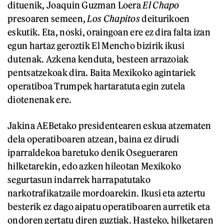
dituenik, Joaquin Guzman Loera
El Chapo
presoaren semeen,
Los Chapitos
deiturikoen
eskutik. Eta, noski, oraingoan ere ez dira falta izan
egun hartaz geroztik El Mencho bizirik ikusi
dutenak. Azkena kenduta, besteen arrazoiak
pentsatzekoak dira. Baita Mexikoko agintariek
operatiboa Trumpek hartaratuta egin zutela
diotenenak ere.
Jakina AEBetako presidentearen eskua atzematen
dela operatiboaren atzean, baina ez dirudi
iparraldekoa baretuko denik Osegueraren
hilketarekin, edo azken hileotan Mexikoko
segurtasun indarrek harrapatutako
narkotrafikatzaile mordoarekin. Ikusi eta aztertu
besterik ez dago aipatu operatiboaren aurretik eta
ondoren gertatu diren guztiak. Hasteko, hilketaren