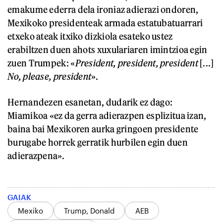
emakume ederra dela ironiaz adierazi ondoren,
Mexikoko presidenteak armada estatubatuarrari
etxeko ateak itxiko dizkiola esateko ustez
erabiltzen duen ahots xuxulariaren imintzioa egin
zuen Trumpek: «
President, president, president
[...]
No, please, president
».
Hernandezen esanetan, dudarik ez dago:
Miamikoa «ez da gerra adierazpen esplizitua izan,
baina bai Mexikoren aurka gringoen presidente
burugabe horrek gerratik hurbilen egin duen
adierazpena».
GAIAK
Mexiko
Trump, Donald
AEB