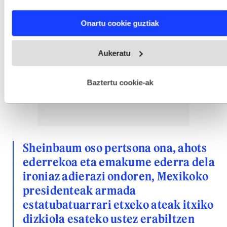
characteristics (fingerprinting)
Find out more about how your personal data is processed
Onartu cookie guztiak
and set your preferences in the
details section
.
Webgune honek cookie propioak eta hirugarrenen cookie-
Aukeratu
fitxategiak erabiltzen ditu. Zure esperientzia eta zerbitzuak
hobetzeko asmoz, cookie teknologiaz baliatzen gara. Ohar
hau onartuz gero, teknologia hori erabiltzeko baimen
esplizitua ematen diguzu.
Gehiago irakurri
Baztertu cookie-ak
Sheinbaum oso pertsona ona, ahots
ederrekoa eta emakume ederra dela
ironiaz adierazi ondoren, Mexikoko
presidenteak armada
estatubatuarrari etxeko ateak itxiko
dizkiola esateko ustez erabiltzen