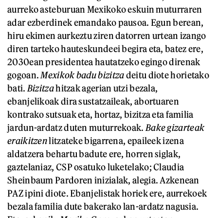
aurreko asteburuan Mexikoko eskuin muturraren
adar ezberdinek emandako pausoa. Egun berean,
hiru ekimen aurkeztu ziren datorren urtean izango
diren tarteko hauteskundeei begira eta, batez ere,
2030ean presidentea hautatzeko egingo direnak
gogoan.
Mexikok badu bizitza
deitu diote horietako
bati.
Bizitza
hitzak agerian utzi bezala,
ebanjelikoak dira sustatzaileak, abortuaren
kontrako sutsuak eta, hortaz, bizitza eta familia
jardun-ardatz duten muturrekoak.
Bake gizarteak
eraikitzen
litzateke bigarrena, epaileek izena
aldatzera behartu badute ere, horren siglak,
gaztelaniaz, CSP osatuko luketelako; Claudia
Sheinbaum Pardoren inizialak, alegia. Azkenean
PAZ ipini diote. Ebanjelistak horiek ere, aurrekoek
bezala familia dute bakerako lan-ardatz nagusia.