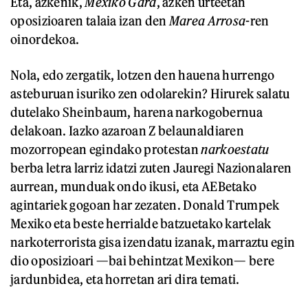
Eta, azkenik,
Mexiko Gara
, azken urteetan
oposizioaren talaia izan den
Marea Arrosa
-ren
oinordekoa.
Nola, edo zergatik, lotzen den hauena hurrengo
asteburuan isuriko zen odolarekin? Hirurek salatu
dutelako Sheinbaum, harena narkogobernua
delakoan. Iazko azaroan Z belaunaldiaren
mozorropean egindako protestan
narkoestatu
berba letra larriz idatzi zuten Jauregi Nazionalaren
aurrean, munduak ondo ikusi, eta AEBetako
agintariek gogoan har zezaten. Donald Trumpek
Mexiko eta beste herrialde batzuetako kartelak
narkoterrorista gisa izendatu izanak, marraztu egin
dio oposizioari —bai behintzat Mexikon— bere
jardunbidea, eta horretan ari dira temati.