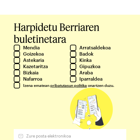
Harpidetu Berriaren
buletinetara
Mendia
Arratsaldekoa
Goizekoa
Badok
Astekaria
Kinka
Kazetaritza
Gipuzkoa
Bizkaia
Araba
Nafarroa
Iparraldea
Izena ematean
pribatutasun politika
onartzen duzu.