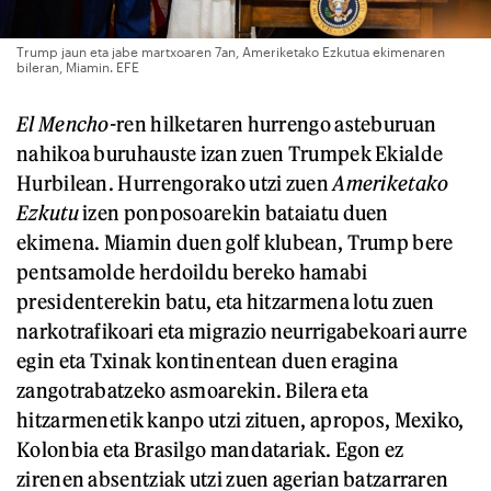
Trump jaun eta jabe martxoaren 7an, Ameriketako Ezkutua ekimenaren
bileran, Miamin. EFE
El Mencho-
ren hilketaren hurrengo asteburuan
nahikoa buruhauste izan zuen Trumpek Ekialde
Hurbilean. Hurrengorako utzi zuen
Ameriketako
Ezkutu
izen ponposoarekin bataiatu duen
ekimena. Miamin duen golf klubean, Trump bere
pentsamolde herdoildu bereko hamabi
presidenterekin batu, eta hitzarmena lotu zuen
narkotrafikoari eta migrazio neurrigabekoari aurre
egin eta Txinak kontinentean duen eragina
zangotrabatzeko asmoarekin. Bilera eta
hitzarmenetik kanpo utzi zituen, apropos, Mexiko,
Kolonbia eta Brasilgo mandatariak. Egon ez
zirenen absentziak utzi zuen agerian batzarraren