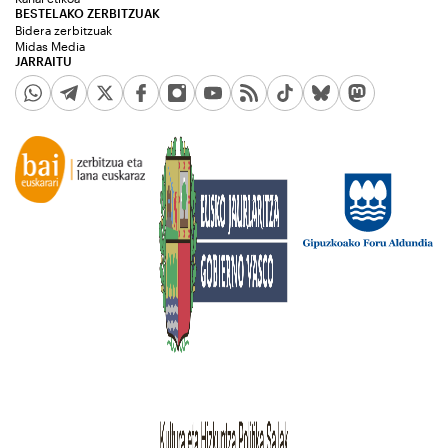
BESTELAKO ZERBITZUAK
Bidera zerbitzuak
Midas Media
JARRAITU