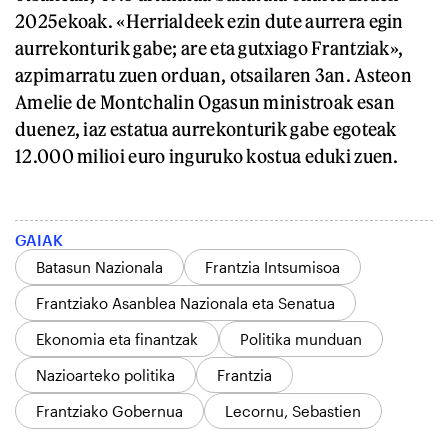
2025ekoak. «Herrialdeek ezin dute aurrera egin
aurrekonturik gabe; are eta gutxiago Frantziak»,
azpimarratu zuen orduan, otsailaren 3an. Asteon
Amelie de Montchalin Ogasun ministroak esan
duenez, iaz estatua aurrekonturik gabe egoteak
12.000 milioi euro inguruko kostua eduki zuen.
GAIAK
Batasun Nazionala
Frantzia Intsumisoa
Frantziako Asanblea Nazionala eta Senatua
Ekonomia eta finantzak
Politika munduan
Nazioarteko politika
Frantzia
Frantziako Gobernua
Lecornu, Sebastien