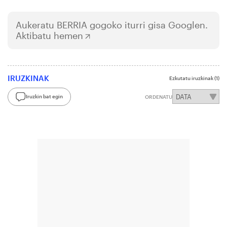
Aukeratu
BERRIA
gogoko iturri gisa Googlen.
Aktibatu hemen
IRUZKINAK
Ezkutatu iruzkinak
(1)
Iruzkin bat egin
ORDENATU