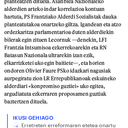
planteatzen dituela. Asanblea Nazionaleko
alderdien arteko indar korrelazioa kontuan
hartuta, PS Frantziako Alderdi Sozialistak dauka
planteatutakoa onartzeko giltza. Igandean eta atzo
ordezkaritza parlamentarioa duten alderdiekin
bilerak egin zituen Lecornuk —denekin, LFI
Frantzia Intsumisoa ezkerrekoarekin eta RN
Batasun Nazionala ultrarekin izan ezik,
elkarrizketei uko egin baitiete—, eta horien
ondoren Olivier Faure PSko idazkari nagusiak
aurpegiratu zion LR Errepublikanoak eskuineko
alderdiari «konpromiso guztiei» uko egitea,
argudiatuta ezkerraren proposamen guztiak
baztertzen dituela.
IKUSI GEHIAGO
Erretreten erreformaren etetea onartu