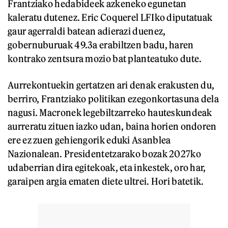
Frantziako hedabideek azkeneko egunetan
kaleratu dutenez. Eric Coquerel LFIko diputatuak
gaur agerraldi batean adierazi duenez,
gobernuburuak 49.3a erabiltzen badu, haren
kontrako zentsura mozio bat planteatuko dute.
Aurrekontuekin gertatzen ari denak erakusten du,
berriro, Frantziako politikan ezegonkortasuna dela
nagusi. Macronek legebiltzarreko hauteskundeak
aurreratu zituen iazko udan, baina horien ondoren
ere ez zuen gehiengorik eduki Asanblea
Nazionalean. Presidentetzarako bozak 2027ko
udaberrian dira egitekoak, eta inkestek, oro har,
garaipen argia ematen diete ultrei. Hori batetik.