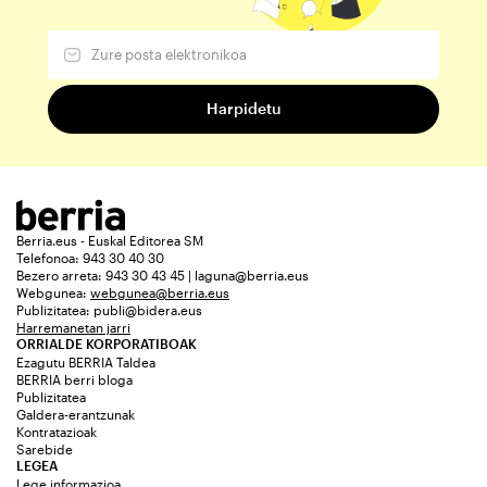
Berria.eus - Euskal Editorea SM
Telefonoa: 943 30 40 30
Bezero arreta: 943 30 43 45 | laguna@berria.eus
Webgunea:
webgunea@berria.eus
Publizitatea:
publi@bidera.eus
Harremanetan jarri
ORRIALDE KORPORATIBOAK
Ezagutu BERRIA Taldea
BERRIA berri bloga
Publizitatea
Galdera-erantzunak
Kontratazioak
Sarebide
LEGEA
Lege informazioa