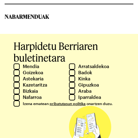
NABARMENDUAK
Harpidetu Berriaren
buletinetara
Mendia
Arratsaldekoa
Goizekoa
Badok
Astekaria
Kinka
Kazetaritza
Gipuzkoa
Bizkaia
Araba
Nafarroa
Iparraldea
Izena ematean
pribatutasun politika
onartzen duzu.