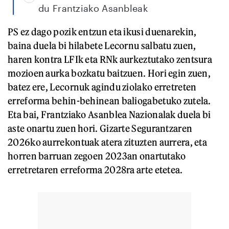
du Frantziako Asanbleak
PS ez dago pozik entzun eta ikusi duenarekin,
baina duela bi hilabete Lecornu salbatu zuen,
haren kontra LFIk eta RNk aurkeztutako zentsura
mozioen aurka bozkatu baitzuen. Hori egin zuen,
batez ere, Lecornuk agindu ziolako erretreten
erreforma behin-behinean baliogabetuko zutela.
Eta bai, Frantziako Asanblea Nazionalak duela bi
aste onartu zuen hori. Gizarte Segurantzaren
2026ko aurrekontuak atera zituzten aurrera, eta
horren barruan zegoen 2023an onartutako
erretretaren erreforma 2028ra arte etetea.