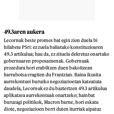
49.3aren aukera
Lecornuk beste promes bat egin zion duela bi
hilabete PSri: ez zuela baliatuko konstituzioaren
49.3 artikulua; hau da, ez zituela dekretuz onartuko
gobernuaren proposamenak. Gobernuak
prozedura hori erabiltzen duen bakoitzean
harrabotsa eragiten du Frantzian. Baina ikusita
aurrekontuei buruzko negoziazioetan kateatuta
daudela, Lecornuk ez du baztertzen 49.3 artikulua
aplikatzea aurrekontuak onartzeko; hainbat
buruzagi politikok, Macron barne, hori eskatu
diote, negoziazioen berri duten iturriak aipatuz