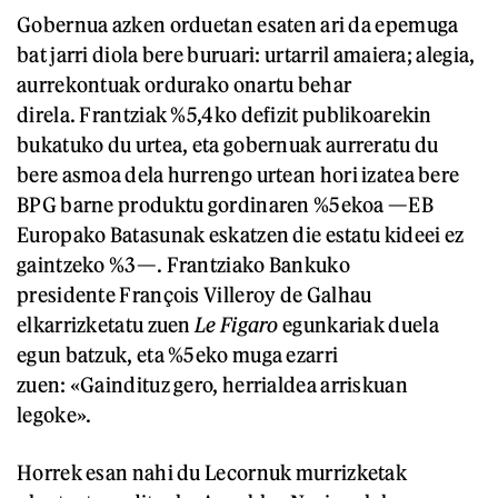
Gobernua azken orduetan esaten ari da epemuga
bat jarri diola bere buruari: urtarril amaiera; alegia,
aurrekontuak ordurako onartu behar
direla. Frantziak %5,4ko defizit publikoarekin
bukatuko du urtea, eta gobernuak aurreratu du
bere asmoa dela hurrengo urtean hori izatea bere
BPG barne produktu gordinaren %5ekoa —EB
Europako Batasunak eskatzen die estatu kideei ez
gaintzeko %3—. Frantziako Bankuko
presidente François Villeroy de Galhau
elkarrizketatu zuen
Le Figaro
egunkariak duela
egun batzuk, eta %5eko muga ezarri
zuen: «Gaindituz gero, herrialdea arriskuan
legoke».
Horrek esan nahi du Lecornuk murrizketak