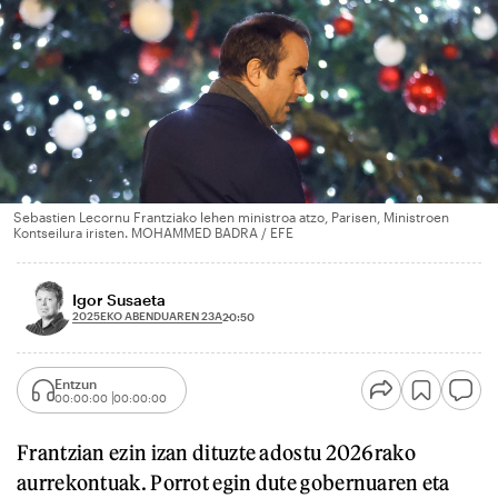
Sebastien Lecornu Frantziako lehen ministroa atzo, Parisen, Ministroen
Kontseilura iristen. MOHAMMED BADRA / EFE
Igor Susaeta
2025EKO ABENDUAREN 23A
20:50
Entzun
00:00:00
00:00:00
Frantzian ezin izan dituzte adostu 2026rako
aurrekontuak. Porrot egin dute gobernuaren eta