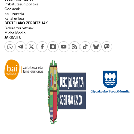
Pribatutasun politika
Cookieak
cc Lizentzia
Kanal etikoa
BESTELAKO ZERBITZUAK
Bidera zerbitzuak
Midas Media
JARRAITU