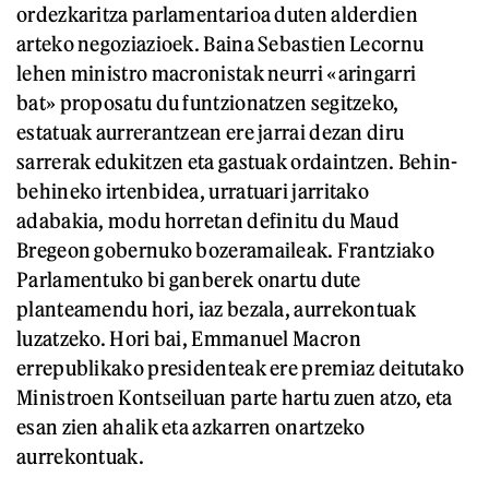
ordezkaritza parlamentarioa duten alderdien
arteko negoziazioek. Baina Sebastien Lecornu
lehen ministro macronistak neurri «aringarri
bat» proposatu du funtzionatzen segitzeko,
estatuak aurrerantzean ere jarrai dezan diru
sarrerak edukitzen eta gastuak ordaintzen. Behin-
behineko irtenbidea, urratuari jarritako
adabakia, modu horretan definitu du Maud
Bregeon gobernuko bozeramaileak. Frantziako
Parlamentuko bi ganberek onartu dute
planteamendu hori, iaz bezala, aurrekontuak
luzatzeko. Hori bai, Emmanuel Macron
errepublikako presidenteak ere premiaz deitutako
Ministroen Kontseiluan parte hartu zuen atzo, eta
esan zien ahalik eta azkarren onartzeko
aurrekontuak.