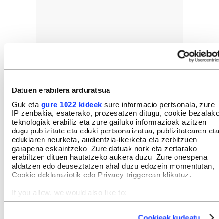
Datuen erabilera arduratsua
Guk eta
gure 1022 kideek
sure informacio pertsonala, zure
IP zenbakia, esaterako, prozesatzen ditugu, cookie bezalak
teknologiak erabiliz eta zure gailuko informazioak azitzen
dugu publizitate eta eduki pertsonalizatua, publizitatearen eta
edukiaren neurketa, audientzia-ikerketa eta zerbitzuen
garapena eskaintzeko. Zure datuak nork eta zertarako
erabiltzen dituen hautatzeko aukera duzu. Zure onespena
aldatzen edo deuseztatzen ahal duzu edozein momentutan,
Cookie deklaraziotik edo Privacy triggerean klikatuz.
If you allow, we would also like to:
Collect information about your geographical location
which can be accurate to within several meters
Cookieak kudeatu