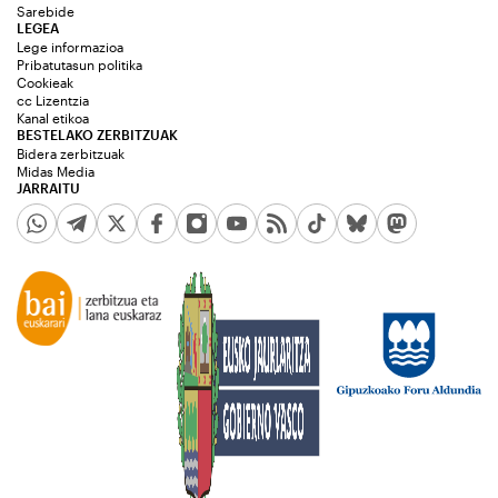
Sarebide
LEGEA
Lege informazioa
Pribatutasun politika
Cookieak
cc Lizentzia
Kanal etikoa
BESTELAKO ZERBITZUAK
Bidera zerbitzuak
Midas Media
JARRAITU