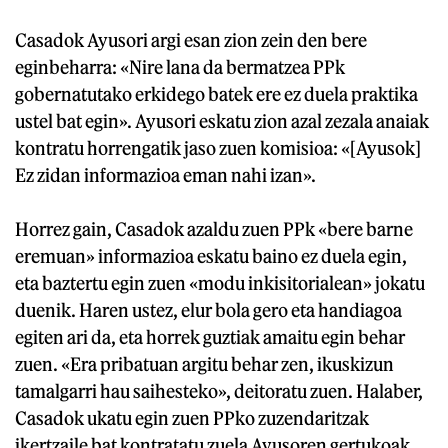
Casadok Ayusori argi esan zion zein den bere
eginbeharra: «Nire lana da bermatzea PPk
gobernatutako erkidego batek ere ez duela praktika
ustel bat egin». Ayusori eskatu zion azal zezala anaiak
kontratu horrengatik jaso zuen komisioa: «[Ayusok]
Ez zidan informazioa eman nahi izan».
Horrez gain, Casadok azaldu zuen PPk «bere barne
eremuan» informazioa eskatu baino ez duela egin,
eta baztertu egin zuen «modu inkisitorialean» jokatu
duenik. Haren ustez, elur bola gero eta handiagoa
egiten ari da, eta horrek guztiak amaitu egin behar
zuen. «Era pribatuan argitu behar zen, ikuskizun
tamalgarri hau saihesteko», deitoratu zuen. Halaber,
Casadok ukatu egin zuen PPko zuzendaritzak
ikertzaile bat kontratatu zuela Ayusoren gertukoak