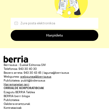
Berria.eus - Euskal Editorea SM
Telefonoa: 943 30 40 30
Bezero arreta: 943 30 43 45 | laguna@berria.eus
Webgunea:
webgunea@berria.eus
Publizitatea:
publi@bidera.eus
Harremanetan jarri
ORRIALDE KORPORATIBOAK
Ezagutu BERRIA Taldea
BERRIA berri bloga
Publizitatea
Galdera-erantzunak
Kontratazioak