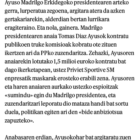
Ayuso Madrilgo Erkidegoko presidentearen arteko
gerra, lurperatua zegoena, argitara atera da azken
gertakariarekin, alderdian bertan lurrikara
eragiteraino. Eta nola, gainera. Madrilgo
presidentearen anaia Tomas Diaz Ayusok kontratu
publikoen truke komisioak kobratu ote zituen
ikertzen ari da PPko zuzendaritza. Zehazki, Ayusoren
anaiarekin lotutako 1,5 milioi euroko kontratu bat
dago ikerketapean, ustez Priviet Sportive SM
enpresatik maskarak erosteko erabili zena. Ayusoren
eta haren anaiaren aurkako ustezko espioitzak
«sumindu» egin du Madrilgo presidentea, eta
zuzendaritzari leporatu dio mataza handi bat sortu
duela, politikan egiten ari den «bide anbiziotsua
zapuzteko».
Anabasaren erdian, Ayusokohar bat argitaratu zuen