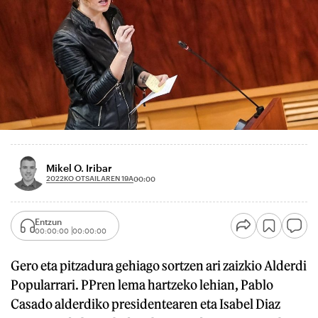
Mikel O. Iribar
2022KO OTSAILAREN 19A
00:00
Entzun
00:00:00
00:00:00
Gero eta pitzadura gehiago sortzen ari zaizkio Alderdi
Popularrari. PPren lema hartzeko lehian, Pablo
Casado alderdiko presidentearen eta Isabel Diaz