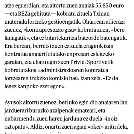
atzo eguerdian, eta aitortu zuen anaiak 55.850 euro
—eta BEZa gehituta— kobratu zituela Txinan
materiala lortzeko gestioengatik. Oharrean adierazi
zuenez, «kontraprestazio gisa» kobratu zuen, «bere
lanagatik», eta ez bitartekaritza batzorde batengatik.
Era berean, berretsi zuen ez zuela eraginik izan
kontratua anaiari lotutako enpresari esleitzeko
garaian, eta ukatu egin zuen Priviet Sportivetik
kobratutakoa «administrazioaren kontratua
lortzearen trukeko komisio bat» izan zela. «Ez da
legez kanpoko ezer egon».
Ayusok aitortu zuenez, beti uko egin dio anaiaren lan
jarduerari buruzko azalpenak emateari, eta
nabarmendu zuen haren jarduna ez duela «inoiz
oztopatu». Aldiz, onartu zuen agian «oker» aritu dela,