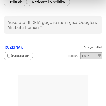
Delituak
Nazioarteko politika
Aukeratu
BERRIA
gogoko iturri gisa Googlen.
Aktibatu hemen
IRUZKINAK
Ez dago iruzkinik
Iruzkin bat egin
ORDENATU