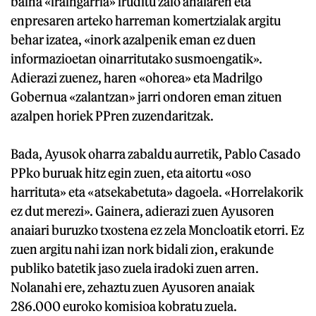
baina «iraingarria» iruditu zaio anaiaren eta
enpresaren arteko harreman komertzialak argitu
behar izatea, «inork azalpenik eman ez duen
informazioetan oinarritutako susmoengatik».
Adierazi zuenez, haren «ohorea» eta Madrilgo
Gobernua «zalantzan» jarri ondoren eman zituen
azalpen horiek PPren zuzendaritzak.
Bada, Ayusok oharra zabaldu aurretik, Pablo Casado
PPko buruak hitz egin zuen, eta aitortu «oso
harrituta» eta «atsekabetuta» dagoela. «Horrelakorik
ez dut merezi». Gainera, adierazi zuen Ayusoren
anaiari buruzko txostena ez zela Moncloatik etorri. Ez
zuen argitu nahi izan nork bidali zion, erakunde
publiko batetik jaso zuela iradoki zuen arren.
Nolanahi ere, zehaztu zuen Ayusoren anaiak
286.000 euroko komisioa kobratu zuela.