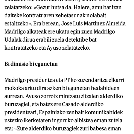
zelatatzeko: «Gezur hutsa da. Halere, amu bat izan
daiteke kontratuaren xehetasunak nolabait
estaltzeko». Era berean, Jose Luis Martinez Almeida
Madrilgo alkateak ere ukatu egin zuen Madrilgo
Udalak dirua erabili zuela detektibe bat
kontratatzeko eta Ayuso zelatatzeko.
Bi dimisio bi egunetan
Madrilgo presidentea eta PPko zuzendaritza elkarri
mokoka aritu dira azken bi egunetan hedabideen
aurrean. Ayuso zorrotz mintzatu zitzaien alderdiko
buruzagiei, eta batez ere Casado alderdiko
presidenteari, Espainiako zenbait komunikabidek
ustezko ikerketaren inguruko albistea eman zutela
eta: «Zure alderdiko buruzagiek zuri babesa eman