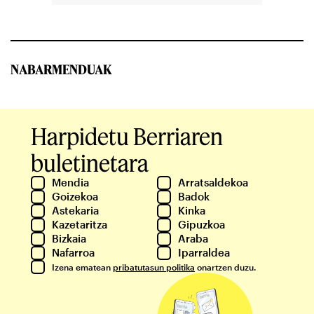
NABARMENDUAK
Harpidetu Berriaren
buletinetara
Mendia
Arratsaldekoa
Goizekoa
Badok
Astekaria
Kinka
Kazetaritza
Gipuzkoa
Bizkaia
Araba
Nafarroa
Iparraldea
Izena ematean
pribatutasun politika
onartzen duzu.