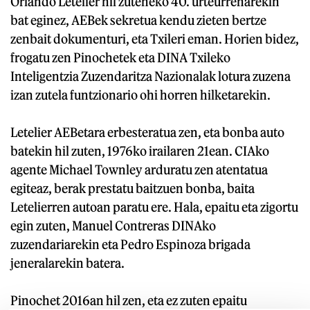
Orlando Letelier hil zuteneko 40. urteurrenarekin
bat eginez, AEBek sekretua kendu zieten bertze
zenbait dokumenturi, eta Txileri eman. Horien bidez,
frogatu zen Pinochetek eta DINA Txileko
Inteligentzia Zuzendaritza Nazionalak lotura zuzena
izan zutela funtzionario ohi horren hilketarekin.
Letelier AEBetara erbesteratua zen, eta bonba auto
batekin hil zuten, 1976ko irailaren 21ean. CIAko
agente Michael Townley arduratu zen atentatua
egiteaz, berak prestatu baitzuen bonba, baita
Letelierren autoan paratu ere. Hala, epaitu eta zigortu
egin zuten, Manuel Contreras DINAko
zuzendariarekin eta Pedro Espinoza brigada
jeneralarekin batera.
Pinochet 2016an hil zen, eta ez zuten epaitu