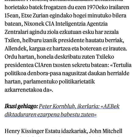
horietako batek frogatzen du ezen 1970eko irailaren
15ean, Etxe Zurian egindako hogei minutuko bilera
batean, Nixonek CIA Inteligentzia Agentzia
Zentralari agindu ziola ezkutuan esku har zezala
Txilen, helburu izanik presidente hautatu berriak,
Allendek, kargua ez hartzea eta boterean ez irautea.
Ordu hartan, honela deskribatu zuten Txileko
presidentea CIAren txosten sekretu batean: «Tertulia
politikoa denbora-pasa nagusitzat daukan herrialde
hartan, parlamentuko politikarietatik
azkarrenetakoa da».
Ikusi gehiago:
Peter Kornbluh, ikerlaria: «AEBek
diktaduraren ezarpena babestu zuten»
Henry Kissinger Estatu idazkariak, John Mitchell