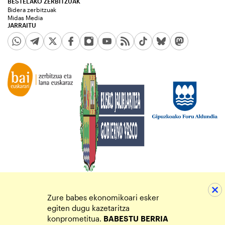
BESTELAKO ZERBITZUAK
Bidera zerbitzuak
Midas Media
JARRAITU
Zure babes ekonomikoari esker
egiten dugu kazetaritza
konprometitua.
BABESTU
BERRIA