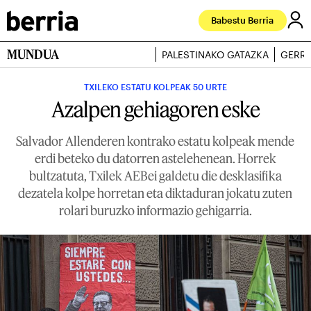
Babestu Berria
MUNDUA
PALESTINAKO GATAZKA
GERRA
TXILEKO ESTATU KOLPEAK 50 URTE
Azalpen gehiagoren eske
Salvador Allenderen kontrako estatu kolpeak mende
erdi beteko du datorren astelehenean. Horrek
bultzatuta, Txilek AEBei galdetu die desklasifika
dezatela kolpe horretan eta diktaduran jokatu zuten
rolari buruzko informazio gehigarria.