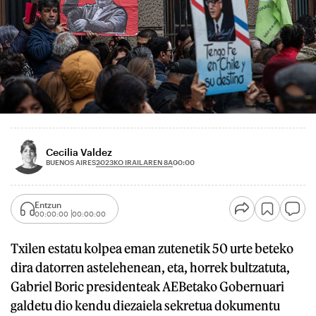
Cecilia Valdez
2023KO IRAILAREN 8A
BUENOS AIRES
00:00
Entzun
00:00:00
00:00:00
Txilen estatu kolpea eman zutenetik 50 urte beteko
dira datorren astelehenean, eta, horrek bultzatuta,
Gabriel Boric presidenteak AEBetako Gobernuari
galdetu dio kendu diezaiela sekretua dokumentu