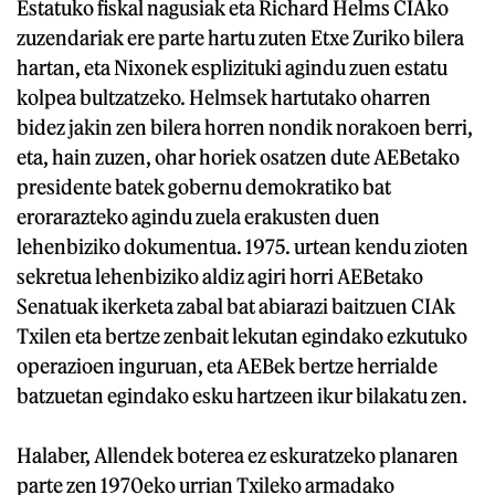
Estatuko fiskal nagusiak eta Richard Helms CIAko
zuzendariak ere parte hartu zuten Etxe Zuriko bilera
hartan, eta Nixonek esplizituki agindu zuen estatu
kolpea bultzatzeko. Helmsek hartutako oharren
bidez jakin zen bilera horren nondik norakoen berri,
eta, hain zuzen, ohar horiek osatzen dute AEBetako
presidente batek gobernu demokratiko bat
erorarazteko agindu zuela erakusten duen
lehenbiziko dokumentua. 1975. urtean kendu zioten
sekretua lehenbiziko aldiz agiri horri AEBetako
Senatuak ikerketa zabal bat abiarazi baitzuen CIAk
Txilen eta bertze zenbait lekutan egindako ezkutuko
operazioen inguruan, eta AEBek bertze herrialde
batzuetan egindako esku hartzeen ikur bilakatu zen.
Halaber, Allendek boterea ez eskuratzeko planaren
parte zen 1970eko urrian Txileko armadako