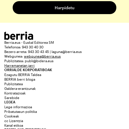
Berria.eus - Euskal Editorea SM
Telefonoa: 943 30 40 30
Bezero arreta: 943 30 43 45 | laguna@berria.eus
Webgunea:
webgunea@berria.eus
Publizitatea:
publi@bidera.eus
Harremanetan jarri
ORRIALDE KORPORATIBOAK
Ezagutu BERRIA Taldea
BERRIA berri bloga
Publizitatea
Galdera-erantzunak
Kontratazioak
Sarebide
LEGEA
Lege informazioa
Pribatutasun politika
Cookieak
cc Lizentzia
Kanal etikoa