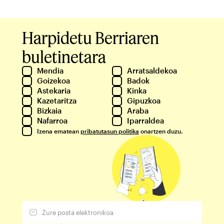
Harpidetu Berriaren
buletinetara
Mendia
Arratsaldekoa
Goizekoa
Badok
Astekaria
Kinka
Kazetaritza
Gipuzkoa
Bizkaia
Araba
Nafarroa
Iparraldea
Izena ematean
pribatutasun politika
onartzen duzu.