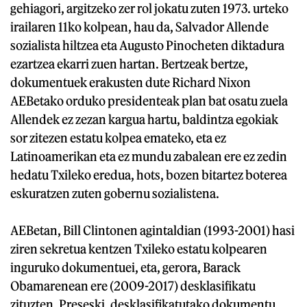
gehiagori, argitzeko zer rol jokatu zuten 1973. urteko
irailaren 11ko kolpean, hau da, Salvador Allende
sozialista hiltzea eta Augusto Pinocheten diktadura
ezartzea ekarri zuen hartan. Bertzeak bertze,
dokumentuek erakusten dute Richard Nixon
AEBetako orduko presidenteak plan bat osatu zuela
Allendek ez zezan kargua hartu, baldintza egokiak
sor zitezen estatu kolpea emateko, eta ez
Latinoamerikan eta ez mundu zabalean ere ez zedin
hedatu Txileko eredua, hots, bozen bitartez boterea
eskuratzen zuten gobernu sozialistena.
AEBetan, Bill Clintonen agintaldian (1993-2001) hasi
ziren sekretua kentzen Txileko estatu kolpearen
inguruko dokumentuei, eta, gerora, Barack
Obamarenean ere (2009-2017) desklasifikatu
zituzten. Preseski, desklasifikatutako dokumentu