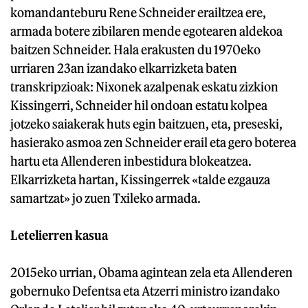
komandanteburu Rene Schneider erailtzea ere,
armada botere zibilaren mende egotearen aldekoa
baitzen Schneider. Hala erakusten du 1970eko
urriaren 23an izandako elkarrizketa baten
transkripzioak: Nixonek azalpenak eskatu zizkion
Kissingerri, Schneider hil ondoan estatu kolpea
jotzeko saiakerak huts egin baitzuen, eta, preseski,
hasierako asmoa zen Schneider erail eta gero boterea
hartu eta Allenderen inbestidura blokeatzea.
Elkarrizketa hartan, Kissingerrek «talde ezgauza
samartzat» jo zuen Txileko armada.
Letelierren kasua
2015eko urrian, Obama agintean zela eta Allenderen
gobernuko Defentsa eta Atzerri ministro izandako