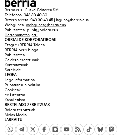
Berria.eus - Euskal Editorea SM
Telefonoa: 943 30 40 30
Bezero arreta: 943 30 43 45 | laguna@berria.eus
Webgunea:
webgunea@berria.eus
Publizitatea:
publi@bidera.eus
Harremanetan jarri
ORRIALDE KORPORATIBOAK
Ezagutu BERRIA Taldea
BERRIA berri bloga
Publizitatea
Galdera-erantzunak
Kontratazioak
Sarebide
LEGEA
Lege informazioa
Pribatutasun politika
Cookieak
cc Lizentzia
Kanal etikoa
BESTELAKO ZERBITZUAK
Bidera zerbitzuak
Midas Media
JARRAITU