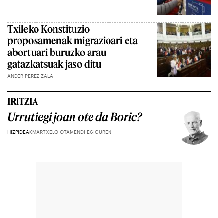
Txileko Konstituzio
proposamenak migrazioari eta
abortuari buruzko arau
gatazkatsuak jaso ditu
ANDER PEREZ ZALA
IRITZIA
Urrutiegi joan ote da Boric?
HIZPIDEAK
MARTXELO OTAMENDI EGIGUREN