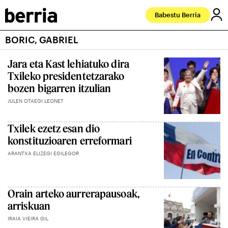
Babestu Berria
BORIC, GABRIEL
Jara eta Kast lehiatuko dira
Txileko presidentetzarako
bozen bigarren itzulian
JULEN OTAEGI LEONET
Txilek ezetz esan dio
konstituzioaren erreformari
ARANTXA ELIZEGI EGILEGOR
Orain arteko aurrerapausoak,
arriskuan
IRAIA VIEIRA GIL