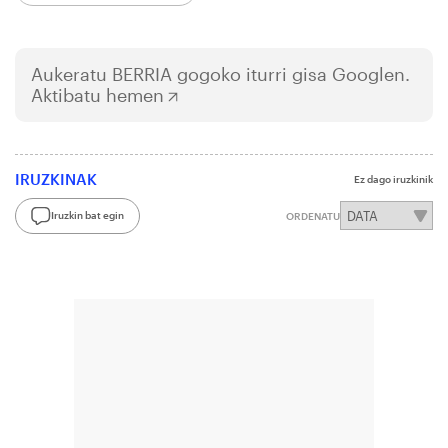
Aukeratu
BERRIA
gogoko iturri gisa Googlen.
Aktibatu hemen
IRUZKINAK
Ez dago iruzkinik
Iruzkin bat egin
ORDENATU