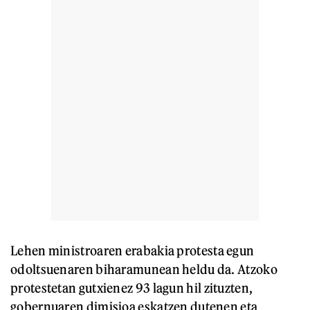
Lehen ministroaren erabakia protesta egun
odoltsuenaren biharamunean heldu da. Atzoko
protestetan gutxienez 93 lagun hil zituzten,
gobernuaren dimisioa eskatzen dutenen eta