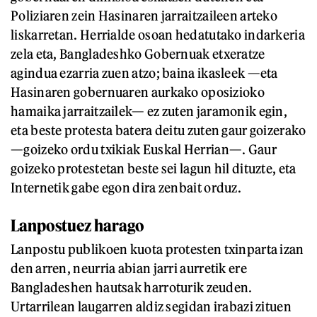
Poliziaren zein Hasinaren jarraitzaileen arteko
liskarretan. Herrialde osoan hedatutako indarkeria
zela eta, Bangladeshko Gobernuak etxeratze
agindua ezarria zuen atzo; baina ikasleek —eta
Hasinaren gobernuaren aurkako oposizioko
hamaika jarraitzailek— ez zuten jaramonik egin,
eta beste protesta batera deitu zuten gaur goizerako
—goizeko ordu txikiak Euskal Herrian—. Gaur
goizeko protestetan beste sei lagun hil dituzte, eta
Internetik gabe egon dira zenbait orduz.
Lanpostuez harago
Lanpostu publikoen kuota protesten txinparta izan
den arren, neurria abian jarri aurretik ere
Bangladeshen hautsak harroturik zeuden.
Urtarrilean laugarren aldiz segidan irabazi zituen