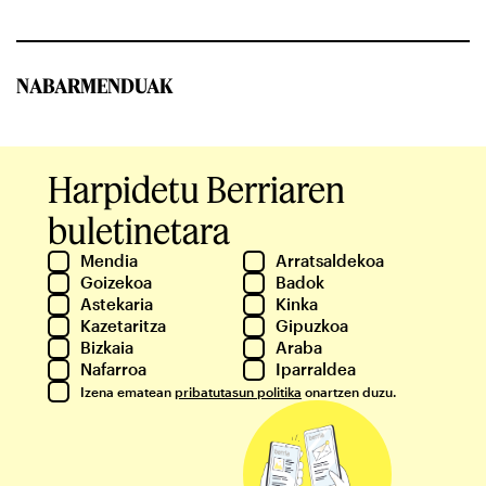
NABARMENDUAK
Harpidetu Berriaren
buletinetara
Mendia
Arratsaldekoa
Goizekoa
Badok
Astekaria
Kinka
Kazetaritza
Gipuzkoa
Bizkaia
Araba
Nafarroa
Iparraldea
Izena ematean
pribatutasun politika
onartzen duzu.