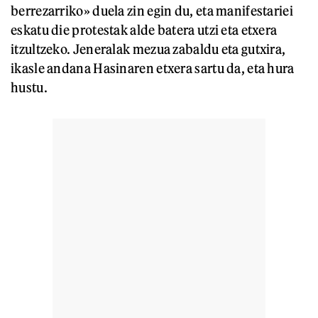
berrezarriko» duela zin egin du, eta manifestariei
eskatu die protestak alde batera utzi eta etxera
itzultzeko. Jeneralak mezua zabaldu eta gutxira,
ikasle andana Hasinaren etxera sartu da, eta hura
hustu.