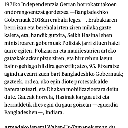
1971ko Independentzia Gerran borrokatutakoen
ondorengoentzat gordetzea —Bangladeshko
Gobernuak 2018an erabaki legez—. Erabakiaren
berri izan eta berehala irten ziren milaka gazte
kalera, eta, handik gutxira, Seikh Hasina lehen
ministroaren gobernuak Poliziak jarri zituen haiei
aurre egiten. Poliziaren eta manifestarien arteko
gatazkak azkar piztu ziren, eta hirurehun lagun
baino gehiago hil dira geroztik; atzo, 93. Etxeratze
agindua ezarri zuen bart Bangladeshko Gobernuak;
gazteek, ordea, uko egin diote protestak alde
batera uzteari, eta Dhakan mobilizazioetara deitu
dute. Gauzak horrela, Hasinak kargua utzi eta
herrialdetik ihes egin du gaur goizean —eguerdia
Bangladeshen—, Indiara.
Armadako jeneral Waker-Us-Zamanek eman du