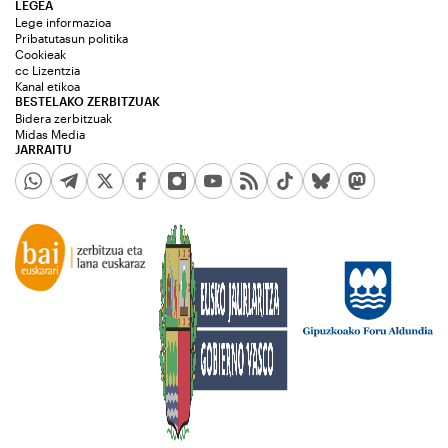
LEGEA
Lege informazioa
Pribatutasun politika
Cookieak
cc Lizentzia
Kanal etikoa
BESTELAKO ZERBITZUAK
Bidera zerbitzuak
Midas Media
JARRAITU