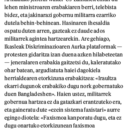
lehen ministroaren erabakiaren berri, telebista
bidez, eta jakinarazi gobernu militarra ezarriko
dutela behin-behinean. Hasinaren ihesaldia
ospatu duten arren, gazteak ez daude ados
militarrek agintea hartzearekin. Are gehiago,
Ikasleak Diskriminazioaren Aurka plataformak —
protesten gidaritza izan duena azken hilabeteetan
— jeneralaren erabakia gaitzetsi du, kaleratutako
ohar batean, argudiatuta haiei dagokiela
herrialdearen etorkizuna erabakitzea: «Iraultza
ekarri dugunok erabakiko dugu nork gobernatuko
duen Bangladeshen». Haien ustez, militarrek
gobernua hartzea ez da gatazkari erantzuteko era,
eta gaineratu dute «ezein sistema faxistari» aurre
egingo diotela: «Faxismoa kanporatu dugu, eta ez
dugu onartuko etorkizunean faxismoa