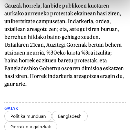
Gauzak horrela, lanbide publikoen kuotaren
aurkako aurreneko protestak ekainean hasi ziren,
unibertsitate campusetan. Indarkeria, ordea,
uztailean areagotu zen; eta, aste gutxiren buruan,
berrehun hildako baino gehiago zeuden.
Uztailaren 21ean, Auzitegi Gorenak bertan behera
utzi zuen neurria, %30eko kuota %3ra itzulita;
baina horrek ez zituen baretu protestak, eta
Bangladeshko Gobernu osoaren dimisioa eskatzen
hasi ziren. Horrek indarkeria areagotzea eragin du,
gaur arte.
GAIAK
Politika munduan
Bangladesh
Gerrak eta gatazkak