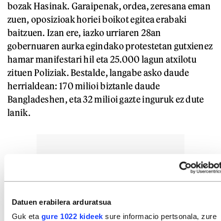
bozak Hasinak. Garaipenak, ordea, zeresana eman
zuen, oposizioak horiei boikot egitea erabaki
baitzuen. Izan ere, iazko urriaren 28an
gobernuaren aurka egindako protestetan gutxienez
hamar manifestari hil eta 25.000 lagun atxilotu
zituen Poliziak. Bestalde, langabe asko daude
herrialdean: 170 milioi biztanle daude
Bangladeshen, eta 32 milioi gazte inguruk ez dute
lanik.
Datuen erabilera arduratsua
Guk eta
gure 1022 kideek
sure informacio pertsonala, zure