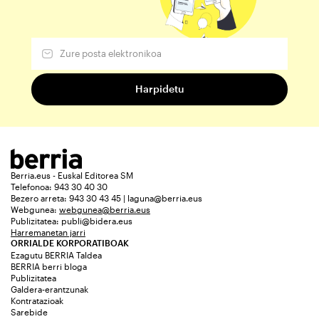
Berria.eus - Euskal Editorea SM
Telefonoa: 943 30 40 30
Bezero arreta: 943 30 43 45 | laguna@berria.eus
Webgunea:
webgunea@berria.eus
Publizitatea:
publi@bidera.eus
Harremanetan jarri
ORRIALDE KORPORATIBOAK
Ezagutu BERRIA Taldea
BERRIA berri bloga
Publizitatea
Galdera-erantzunak
Kontratazioak
Sarebide