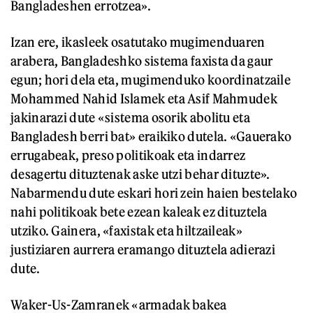
Bangladeshen errotzea».
Izan ere, ikasleek osatutako mugimenduaren
arabera, Bangladeshko sistema faxista da gaur
egun; hori dela eta, mugimenduko koordinatzaile
Mohammed Nahid Islamek eta Asif Mahmudek
jakinarazi dute «sistema osorik abolitu eta
Bangladesh berri bat» eraikiko dutela. «Gauerako
errugabeak, preso politikoak eta indarrez
desagertu dituztenak aske utzi behar dituzte».
Nabarmendu dute eskari hori zein haien bestelako
nahi politikoak bete ezean kaleak ez dituztela
utziko. Gainera, «faxistak eta hiltzaileak»
justiziaren aurrera eramango dituztela adierazi
dute.
Waker-Us-Zamranek «armadak bakea