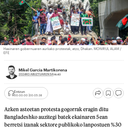
Hasinaren gobernuaren aurkako protestak, atzo, Dhakan. MONIRUL ALAM /
EFE
Mikel Garcia Martikorena
2024KO ABUZTUAREN 5A
14:40
Entzun
00:00:00
00:05:38
Azken asteetan protesta gogorrak eragin ditu
Bangladeshko auzitegi batek ekainaren 5ean
berretsi izanak sektore publikoko lanpostuen %30