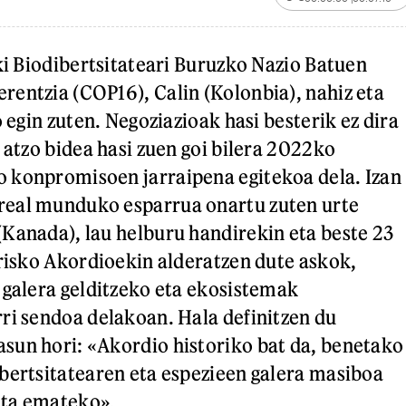
lki Biodibertsitateari Buruzko Nazio Batuen
entzia (COP16), Calin (Kolonbia), nahiz eta
o egin zuten. Negoziazioak hasi besterik ez dira
 atzo bidea hasi zuen goi bilera 2022ko
 konpromisoen jarraipena egitekoa dela. Izan
eal munduko esparrua onartu zuten urte
Kanada), lau helburu handirekin eta beste 23
arisko Akordioekin alderatzen dute askok,
 galera gelditzeko eta ekosistemak
ri sendoa delakoan. Hala definitzen du
sun hori: «Akordio historiko bat da, benetako
bertsitatearen eta espezieen galera masiboa
elta emateko».