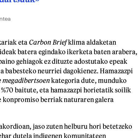
ntea
ariak eta
Carbon Brief
klima aldaketan
ideak batera egindako ikerketa baten arabera,
baino gehiagok ez dituzte adostutako epeak
ea babesteko neurriei dagokienez. Hamazazpi
e megadibertsoen
kategoria dute, munduko
 %70 baitute, eta hamazazpi horietatik soilik
e konpromiso berriak naturaren galera
kordioan, jaso zuten helburu hori betetzeko
behar dutela indigenen komunitateen