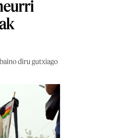
neurri
eak
 baino diru gutxiago