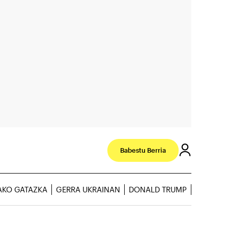
Babestu Berria
AKO GATAZKA
GERRA UKRAINAN
DONALD TRUMP