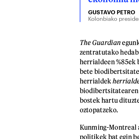
GUSTAVO PETRO
Kolonbiako preside
The Guardian
egunk
zentratutako hedab
herrialdeen %85ek 
bete biodibertsitat
herrialdek
herriald
biodibertsitatearen
bostek hartu dituzt
oztopatzeko.
Kunming-Montreal a
politikek bat egin 