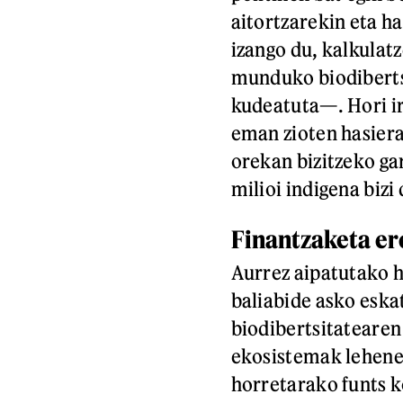
aitortzarekin eta h
izango du, kalkulat
munduko biodibert
kudeatuta—. Hori i
eman zioten hasiera
orekan bizitzeko ga
milioi indigena bizi
Finantzaketa er
Aurrez aipatutako h
baliabide asko eska
biodibertsitatearen
ekosistemak lehener
horretarako funts 