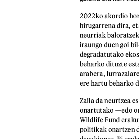
2022ko akordio hor
hirugarrena dira, e
neurriak baloratze
iraungo duen goi bi
degradatutako ekos
beharko dituzte est
arabera, lurrazalar
ere hartu beharko d
Zaila da neurtzea e
onartutako —edo o
Wildlife Fund eraku
politikak onartzen 
dagokionez. Bi era