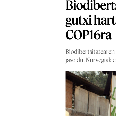
Biodibert
gutxi hart
COP16ra
Biodibertsitatearen
jaso du. Norvegiak e