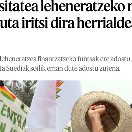
sitatea leheneratzeko 
uta iritsi dira herriald
 leheneratzea finantzatzeko funtsak ere adostu
ta Suediak soilik eman dute adostu zutena.