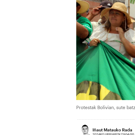
Protestak Bolivian, sute b
Iñaut Matauko Rada
2024KO URRIAREN 21A
14:00