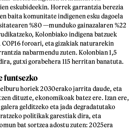
aien eskubideekin. Horrek garrantzia berezia
zen baita komunitate indigenen esku dagoela
sitatearen %80 —munduko gainazalaren %22
rudikatzeko, Kolonbiako indigena batzuek
 COP16 foroari, eta gizakiak naturarekin
rrantzia nabarmendu zuten. Kolonbian 1,5
 dira, gutxi gorabehera 115 herritan banatuta.
e funtsezko
elburu horiek 2030erako jarrita daude, eta
tzen dituzte, ekonomikoak batez ere. Izan ere,
 galera gelditzeko eta jada degradatutako
atzeko politikak garestiak dira, eta
komun bat sortzea adostu zuten: 2025era