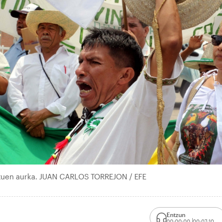
atzuen aurka. JUAN CARLOS TORREJON / EFE
Entzun
00:00:00
00:07:10