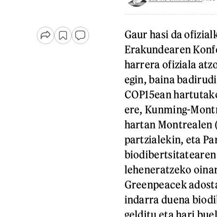
Gaur hasi da ofizia
Erakundearen Konfer
harrera ofiziala atz
egin, baina badirudi
COP15ean hartutako
ere, Kunming-Montr
hartan Montrealen (
partzialekin, eta P
biodibertsitatearen
leheneratzeko oinar
Greenpeacek adosta
indarra duena biodi
gelditu eta hari bu