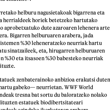
retako helburu nagusietakoak bigarrena eta
ta herrialdeek horiek betetzeko hartutako
ko aprobetxatuko dute azaroaren lehenera arte
lera. Bigarren helburuaren arabera, jada
istemen %30 leheneratzeko neurriak hartu
atu sinatzaileek, eta, hirugarren helburuaren
en %30 eta itsasoen %30 babesteko neurriak
ituzte.
statuek zenbaterainoko anbizioa erakutsi dute
nartu gabeko— neurrietan. WWF World
ndeak tresna bat sortu du baloratzeko nolako
dituzten estatuek biodibertsitateari
kundeek egindako ikerketaren arabera,