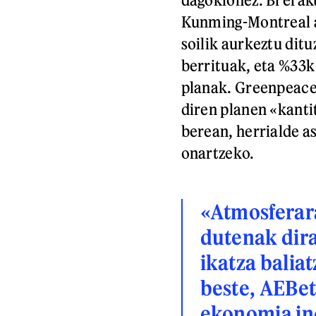
Kunming-Montreal a
soilik aurkeztu dit
berrituak, eta %33k
planak. Greenpeacek
diren planen «kantit
berean, herrialde a
onartzeko.
«Atmosferara
dutenak dira
ikatza balia
beste, AEBe
ekonomia in