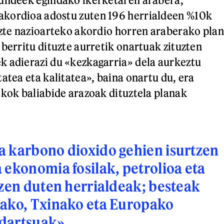
kordioa adostu zuten 196 herrialdeen %10k
uzte nazioarteko akordio horren araberako plan
 berritu dituzte aurretik onartuak zituzten
 adierazi du «kezkagarria» dela aurkeztu
atea eta kalitatea», baina onartu du, era
skok baliabide arazoak dituztela planak
 karbono dioxido gehien isurtzen
 ekonomia fosilak, petrolioa eta
tzen duten herrialdeak; besteak
tako, Txinako eta Europako
dartsuak»