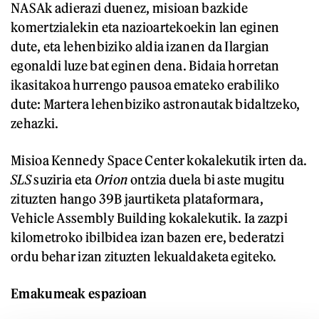
NASAk adierazi duenez, misioan bazkide
komertzialekin eta nazioartekoekin lan eginen
dute, eta lehenbiziko aldia izanen da Ilargian
egonaldi luze bat eginen dena. Bidaia horretan
ikasitakoa hurrengo pausoa emateko erabiliko
dute: Martera lehenbiziko astronautak bidaltzeko,
zehazki.
Misioa Kennedy Space Center kokalekutik irten da.
SLS
suziria eta
Orion
ontzia duela bi aste mugitu
zituzten hango 39B jaurtiketa plataformara,
Vehicle Assembly Building kokalekutik. Ia zazpi
kilometroko ibilbidea izan bazen ere, bederatzi
ordu behar izan zituzten lekualdaketa egiteko.
Emakumeak espazioan