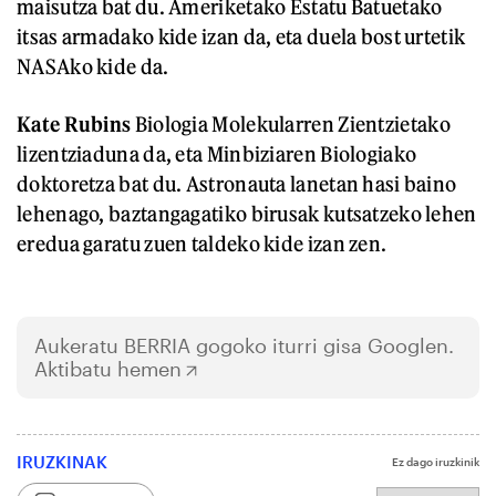
maisutza bat du. Ameriketako Estatu Batuetako
itsas armadako kide izan da, eta duela bost urtetik
NASAko kide da.
Kate Rubins
Biologia Molekularren Zientzietako
lizentziaduna da, eta Minbiziaren Biologiako
doktoretza bat du. Astronauta lanetan hasi baino
lehenago, baztangagatiko birusak kutsatzeko lehen
eredua garatu zuen taldeko kide izan zen.
Aukeratu
BERRIA
gogoko iturri gisa Googlen.
Aktibatu hemen
IRUZKINAK
Ez dago iruzkinik