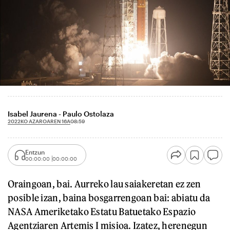
Isabel Jaurena - Paulo Ostolaza
2022KO AZAROAREN 16A
08:59
Entzun
00:00:00
00:00:00
Oraingoan, bai. Aurreko lau saiakeretan ez zen
posible izan, baina bosgarrengoan bai: abiatu da
NASA Ameriketako Estatu Batuetako Espazio
Agentziaren Artemis I misioa. Izatez, herenegun