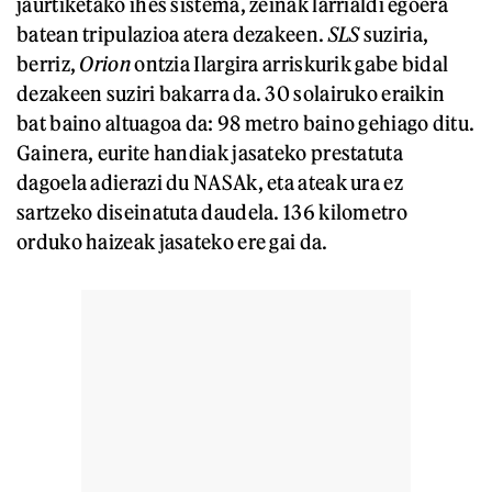
jaurtiketako ihes sistema, zeinak larrialdi egoera
batean tripulazioa atera dezakeen.
SLS
suziria,
berriz,
Orion
ontzia Ilargira arriskurik gabe bidal
dezakeen suziri bakarra da. 30 solairuko eraikin
bat baino altuagoa da: 98 metro baino gehiago ditu.
Gainera, eurite handiak jasateko prestatuta
dagoela adierazi du NASAk, eta ateak ura ez
sartzeko diseinatuta daudela. 136 kilometro
orduko haizeak jasateko ere gai da.