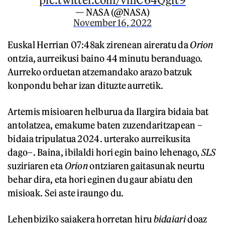
— NASA (@NASA)
November 16, 2022
Euskal Herrian 07:48ak zirenean aireratu da
Orion
ontzia, aurreikusi baino 44 minutu beranduago.
Aurreko orduetan atzemandako arazo batzuk
konpondu behar izan dituzte aurretik.
Artemis misioaren helburua da Ilargira bidaia bat
antolatzea, emakume baten zuzendaritzapean –
bidaia tripulatua 2024. urterako aurreikusita
dago–. Baina, ibilaldi hori egin baino lehenago,
SLS
suziriaren eta
Orion
ontziaren gaitasunak neurtu
behar dira, eta hori eginen du gaur abiatu den
misioak. Sei aste iraungo du.
Lehenbiziko saiakera horretan hiru
bidaiari
doaz