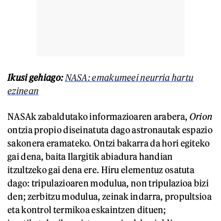
Ikusi gehiago:
NASA: emakumeei neurria hartu
ezinean
NASAk zabaldutako informazioaren arabera,
Orion
ontzia propio diseinatuta dago astronautak espazio
sakonera eramateko. Ontzi bakarra da hori egiteko
gai dena, baita Ilargitik abiadura handian
itzultzeko gai dena ere. Hiru elementuz osatuta
dago: tripulazioaren modulua, non tripulazioa bizi
den; zerbitzu modulua, zeinak indarra, propultsioa
eta kontrol termikoa eskaintzen dituen;