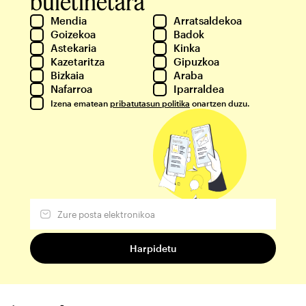
buletinetara
Mendia
Arratsaldekoa
Goizekoa
Badok
Astekaria
Kinka
Kazetaritza
Gipuzkoa
Bizkaia
Araba
Nafarroa
Iparraldea
Izena ematean
pribatutasun politika
onartzen duzu.