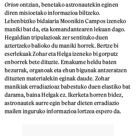
Orion
ontzian, benetako astronautekin eginen
diren misioetako informazioa biltzeko.
Lehenbiziko bidaiaria Moonikin Campos izeneko
maniki bat da, eta komandantearen lekuan dago.
Hegaldian tripulazioak zer sentituko duen
aztertzeko balioko du maniki horrek. Bertze bi
eserlekuak Zohar eta Helga izeneko bi gorputz
enborrek bete dituzte. Emakume heldu baten
hezurrak, organoak eta ehun bigunak antzeratzen
dituzten materialekin eginak daude. Zohar
manikiak erradiazioaz babestuko duen elastiko bat
darama, baina Helgak ez. Ikerketa horren bidez,
astronautek aurre egin behar dieten erradiazio
mailen inguruko informazioa lortzea espero da.