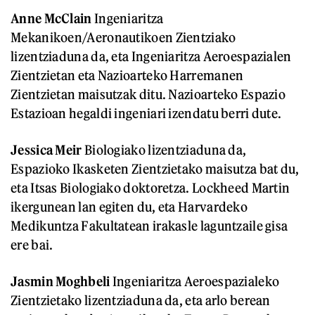
Anne McClain
Ingeniaritza
Mekanikoen/Aeronautikoen Zientziako
lizentziaduna da, eta Ingeniaritza Aeroespazialen
Zientzietan eta Nazioarteko Harremanen
Zientzietan maisutzak ditu. Nazioarteko Espazio
Estazioan hegaldi ingeniari izendatu berri dute.
Jessica Meir
Biologiako lizentziaduna da,
Espazioko Ikasketen Zientzietako maisutza bat du,
eta Itsas Biologiako doktoretza. Lockheed Martin
ikergunean lan egiten du, eta Harvardeko
Medikuntza Fakultatean irakasle laguntzaile gisa
ere bai.
Jasmin Moghbeli
Ingeniaritza Aeroespazialeko
Zientzietako lizentziaduna da, eta arlo berean