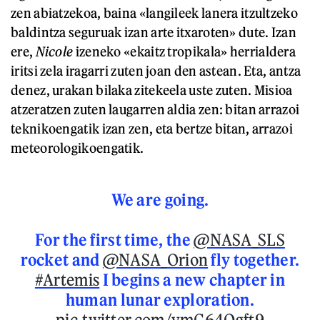
zen abiatzekoa, baina «langileek lanera itzultzeko
baldintza seguruak izan arte itxaroten» dute. Izan
ere,
Nicole
izeneko «ekaitz tropikala» herrialdera
iritsi zela iragarri zuten joan den astean. Eta, antza
denez, urakan bilaka zitekeela uste zuten. Misioa
atzeratzen zuten laugarren aldia zen: bitan arrazoi
teknikoengatik izan zen, eta bertze bitan, arrazoi
meteorologikoengatik.
We are going.
For the first time, the
@NASA_SLS
rocket and
@NASA_Orion
fly together.
#Artemis
I begins a new chapter in
human lunar exploration.
pic.twitter.com/vmC64Qgft9