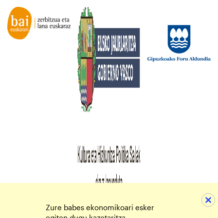
Zure babes ekonomikoari esker
egiten dugu kazetaritza