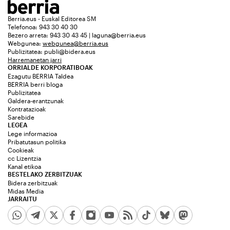
Berria.eus - Euskal Editorea SM
Telefonoa: 943 30 40 30
Bezero arreta: 943 30 43 45 | laguna@berria.eus
Webgunea:
webgunea@berria.eus
Publizitatea:
publi@bidera.eus
Harremanetan jarri
ORRIALDE KORPORATIBOAK
Ezagutu BERRIA Taldea
BERRIA berri bloga
Publizitatea
Galdera-erantzunak
Kontratazioak
Sarebide
LEGEA
Lege informazioa
Pribatutasun politika
Cookieak
cc Lizentzia
Kanal etikoa
BESTELAKO ZERBITZUAK
Bidera zerbitzuak
Midas Media
JARRAITU