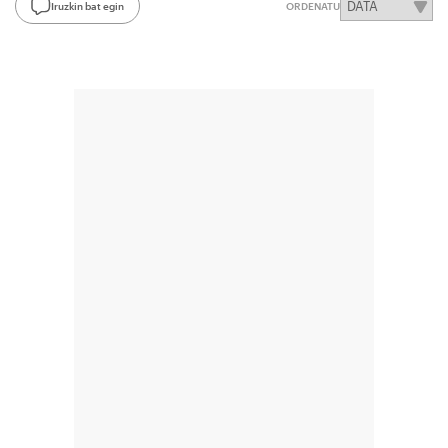
Iruzkin bat egin
ORDENATU