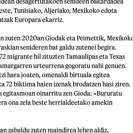
bidean desagertutakoen senideen bakardadea
este, Tunisiako, Aljeriako, Mexikoko edota
tzak Europara ekarriz.
n zuten 2020an Giodak eta Peimettik, Mexikok
skian senideren bat galdu zutenei begira.
2 migrante hil zituzten Tamaulipas eta Texas
amargarren urteurrena gogoratu nahi genuen.
tzi hara joaten, omenaldi birtuala egitea
a 72 biktima haien izenak brodatzen hasi ziren.
n egitasmoan oinarritu zen Gioda: «Bururatu
era ona zela beste herrialdeetako amekin
an zabaldu zuten maindirea lehen aldiz,