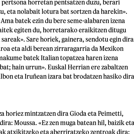
 pertsona horretan pentsatzen duzu, berari
u, eta nolabait lotura bat sortzen da harekin».
«Ama batek ezin du bere seme-alabaren izena
itek egiten du, horretarako eraikitzen ditugu
 sareak». Sare horiek, gainera, sendotu egin dira
roa eta aldi berean zirraragarria da Mexikon
akume batek Italian topatzea haren izena
at; hain urrun». Euskal Herrian ere zabaltzen
Bilbon eta Iruñean izara bat brodatzen hasiko dira
tza horiez mintzatzen dira Gioda eta Peimetti,
dira: Moussa. «Ez zen muga batean hil, baizik et
k atxikitzeko eta aberriratzeko zentroak dira;