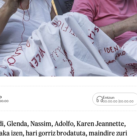
o
Entzun
00:00
00:00:00
00:00:00
i, Glenda, Nassim, Adolfo, Karen Jeannette,
aka izen, hari gorriz brodatuta, maindire zuri