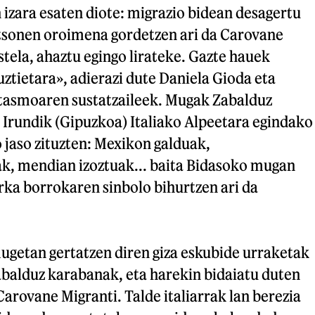
izara esaten diote: migrazio bidean desagertu
tsonen oroimena gordetzen ari da Carovane
stela, ahaztu egingo lirateke. Gazte hauek
uztietara», adierazi dute Daniela Gioda eta
gitasmoaren sustatzaileek. Mugak Zabalduz
 Irundik (Gipuzkoa) Italiako Alpeetara egindako
o jaso zituzten: Mexikon galduak,
k, mendian izoztuak... baita Bidasoko mugan
rka borrokaren sinbolo bihurtzen ari da
getan gertatzen diren giza eskubide urraketak
abalduz karabanak, eta harekin bidaiatu duten
Carovane Migranti. Talde italiarrak lan berezia