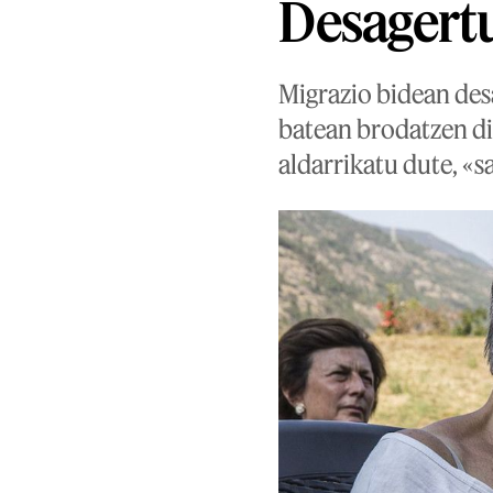
Desagertu
Migrazio bidean des
batean brodatzen di
aldarrikatu dute, «s