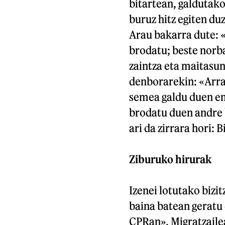
bitartean, galdutako
buruz hitz egiten duz
Arau bakarra dute: 
brodatu; beste norba
zaintza eta maitasun
denborarekin: «Arra
semea galdu duen em
brodatu duen andre b
ari da zirrara hori: 
Ziburuko hirurak
Izenei lotutako bizi
baina batean geratu 
CPRan». Migratzailea