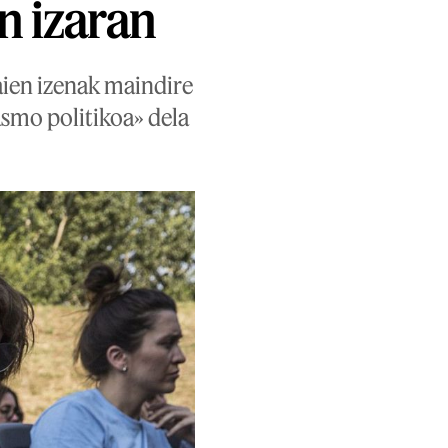
n izaran
aien izenak maindire
asmo politikoa» dela