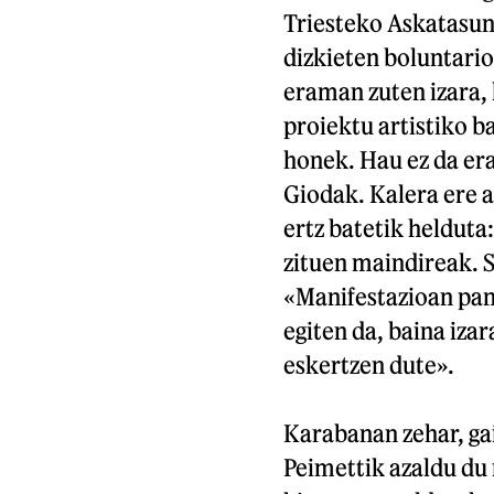
Triesteko Askatasun
dizkieten boluntari
eraman zuten izara, 
proiektu artistiko ba
honek. Hau ez da era
Giodak. Kalera ere a
ertz batetik helduta
zituen maindireak. 
«Manifestazioan pan
egiten da, baina iza
eskertzen dute».
Karabanan zehar, gai
Peimettik azaldu du