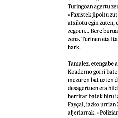
Turingoan agertu zen
«Faxistek jipoitu zut
atxilotu egin zuten, 
zegoen... Bere buruaz
zen». Turinen eta It
hark.
Tamalez, etengabe ar
Koaderno gorri batea
mezuren bat uzten du
desagertuen eta hil
herritar batek hiru 
Fayçal, iazko urrian
aljeriarrak. «Polizi