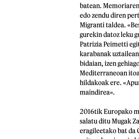
batean. Memoriaren 
edo zendu diren per
Migranti taldea. «Be
gurekin datoz leku g
Patrizia Peimetti e
karabanak uztailean
bidaian, izen gehiag
Mediterraneoan itoa
hildakoak ere. «Apu
maindirea».
2016tik Europako mu
salatu ditu Mugak Z
eragileetako bat da 