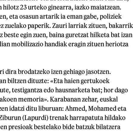
 hilotz 23 urteko ginearra, iazko maiatzean.
en, eta osasun artarik ia eman gabe, poliziek
ez zuelako paperik. Zauri larriak zituen, bakarrik
 beste egin zuen, baina guretzat hilketa bat izan
alian mobilizazio handiak eragin zituen heriotza
i dira brodatzeko izen gehiago jasotzen.
n biltzen dituzte: «Eta haien gertukoek
te, testigantza edo hausnarketa bat; hor dago
dakoen memoria». Karabanan zehar, euskal
izen idatzi ditu liburuan: Ahmed, Mohamed eta
 Ziburun (Lapurdi) trenak harrapatuta hildako
aren presioak bestelako bide batzuk bilatzera