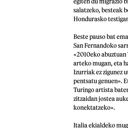
egiten du migrazio 
salatzeko, besteak b
Hondurasko testigan
Beste pauso bat ema
San Fernandoko sarra
«2010eko abuztuan 7
arteko mugan, eta h
Izurriak ez zigunez u
pentsatu genuen». Et
Turingo artista bate
zitzaidan jostea auk
konektatzeko».
Italia ekialdeko mug