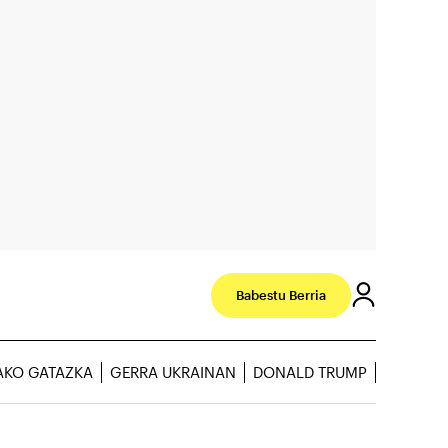
Babestu Berria
AKO GATAZKA
GERRA UKRAINAN
DONALD TRUMP