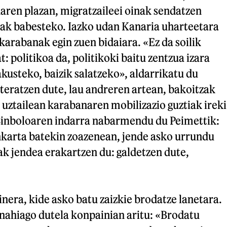
aren plazan, migratzaileei oinak sendatzen
oak babesteko. Iazko udan Kanaria uharteetara
karabanak egin zuen bidaiara. «Ez da soilik
t: politikoa da, politikoki baitu zentzua izara
kusteko, baizik salatzeko», aldarrikatu du
teratzen dute, lau andreren artean, bakoitzak
: uztailean karabanaren mobilizazio guztiak ireki
Sinboloaren indarra nabarmendu du Peimettik:
karta batekin zoazenean, jende asko urrundu
rak jendea erakartzen du: galdetzen dute,
nera, kide asko batu zaizkie brodatze lanetara.
 nahiago dutela konpainian aritu: «Brodatu