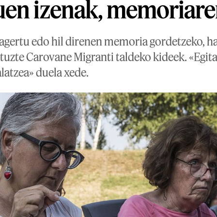
en izenak, memoriare
agertu edo hil direnen memoria gordetzeko, h
tuzte Carovane Migranti taldeko kideek. «Egit
alatzea» duela xede.