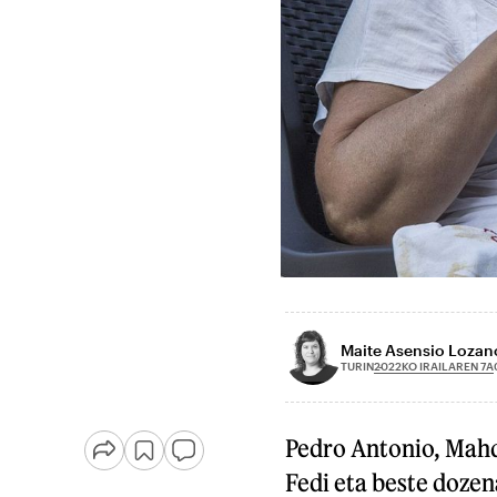
Maite Asensio Lozan
2022KO IRAILAREN 7A
TURIN
Pedro Antonio, Mahd
Fedi eta beste dozen