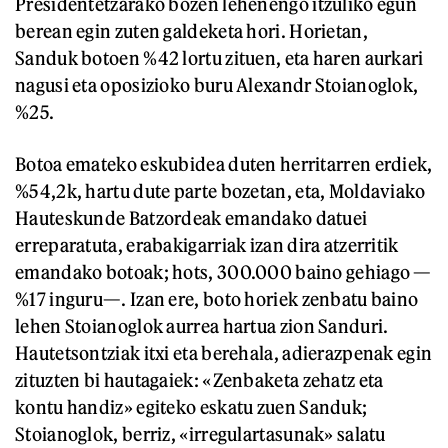
Presidentetzarako bozen lehenengo itzuliko egun
berean egin zuten galdeketa hori. Horietan,
Sanduk botoen %42 lortu zituen, eta haren aurkari
nagusi eta oposizioko buru Alexandr Stoianoglok,
%25.
Botoa emateko eskubidea duten herritarren erdiek,
%54,2k, hartu dute parte bozetan, eta, Moldaviako
Hauteskunde Batzordeak emandako datuei
erreparatuta, erabakigarriak izan dira atzerritik
emandako botoak; hots, 300.000 baino gehiago —
%17 inguru—. Izan ere, boto horiek zenbatu baino
lehen Stoianoglok aurrea hartua zion Sanduri.
Hautetsontziak itxi eta berehala, adierazpenak egin
zituzten bi hautagaiek: «Zenbaketa zehatz eta
kontu handiz» egiteko eskatu zuen Sanduk;
Stoianoglok, berriz, «irregulartasunak» salatu