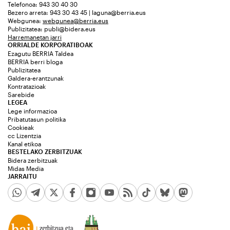
Telefonoa: 943 30 40 30
Bezero arreta: 943 30 43 45 | laguna@berria.eus
Webgunea:
webgunea@berria.eus
Publizitatea:
publi@bidera.eus
Harremanetan jarri
ORRIALDE KORPORATIBOAK
Ezagutu BERRIA Taldea
BERRIA berri bloga
Publizitatea
Galdera-erantzunak
Kontratazioak
Sarebide
LEGEA
Lege informazioa
Pribatutasun politika
Cookieak
cc Lizentzia
Kanal etikoa
BESTELAKO ZERBITZUAK
Bidera zerbitzuak
Midas Media
JARRAITU