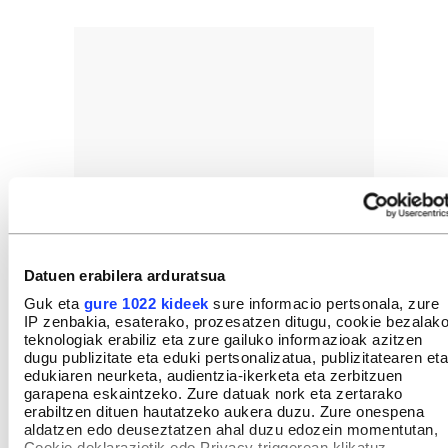
Datuen erabilera arduratsua
Guk eta
gure 1022 kideek
sure informacio pertsonala, zure
IP zenbakia, esaterako, prozesatzen ditugu, cookie bezalak
teknologiak erabiliz eta zure gailuko informazioak azitzen
dugu publizitate eta eduki pertsonalizatua, publizitatearen eta
edukiaren neurketa, audientzia-ikerketa eta zerbitzuen
garapena eskaintzeko. Zure datuak nork eta zertarako
erabiltzen dituen hautatzeko aukera duzu. Zure onespena
aldatzen edo deuseztatzen ahal duzu edozein momentutan,
Cookie deklaraziotik edo Privacy triggerean klikatuz.