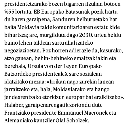
presidentetzarako bozen bigarren itzulian botoen
%55 lortuta. EB Europako Batasunak pozik hartu
du haren garaipena, Sanduren helburuetako bat
baita Moldavia talde komunitarioaren estatu kide
bihurtzea; are, murgilduta dago 2030. urtea heldu
baino lehen taldean sartu ahal izateko
negoziazioetan. Poz horren adierazle da, kasurako,
atzo gauean, behin-behineko emaitzak jakin eta
berehala, Ursula von der Leyen Europako
Batzordeko presidenteak X sare sozialean
idatzitako mezua: «Irrikan nago zurekin lanean
jarraitzeko eta, hala, Moldaviarako eta hango
jendearentzako etorkizun europar bat eraikitzeko».
Halaber, garaipenarengatik zoriondu dute
Frantziako presidente Emmanuel Macronek eta
Alemaniako kantziler Olaf Scholzek.