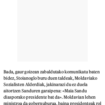
Bada, gaur goizean zabaldutako komunikatu baten
bidez, Stoianoglo buru duen taldeak, Moldaviako
Sozialisten Alderdiak, jakinarazi du ez duela
aitortzen Sanduren garaipena: «Maia Sandu
diasporako presidente bat da». Moldavian lehen
ministroa da gobernuburua, baina presidenteak rol