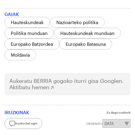
GAIAK
Hauteskundeak
Nazioarteko politika
Politika munduan
Hauteskundeak munduan
Europako Batzordea
Europako Batasuna
Moldavia
Aukeratu
BERRIA
gogoko iturri gisa Googlen.
Aktibatu hemen
IRUZKINAK
Ez dago iruzkinik
Iruzkin bat egin
ORDENATU