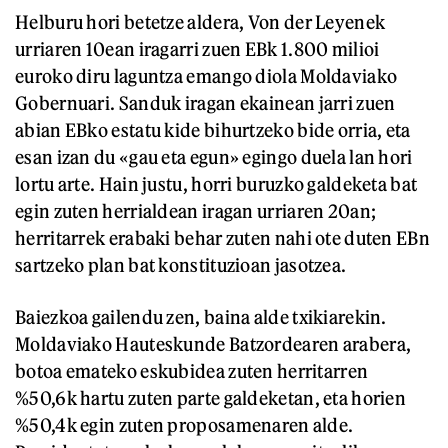
Helburu hori betetze aldera, Von der Leyenek
urriaren 10ean iragarri zuen EBk 1.800 milioi
euroko diru laguntza emango diola Moldaviako
Gobernuari. Sanduk iragan ekainean jarri zuen
abian EBko estatu kide bihurtzeko bide orria, eta
esan izan du «gau eta egun» egingo duela lan hori
lortu arte. Hain justu, horri buruzko galdeketa bat
egin zuten herrialdean iragan urriaren 20an;
herritarrek erabaki behar zuten nahi ote duten EBn
sartzeko plan bat konstituzioan jasotzea.
Baiezkoa gailendu zen, baina alde txikiarekin.
Moldaviako Hauteskunde Batzordearen arabera,
botoa emateko eskubidea zuten herritarren
%50,6k hartu zuten parte galdeketan, eta horien
%50,4k egin zuten proposamenaren alde.