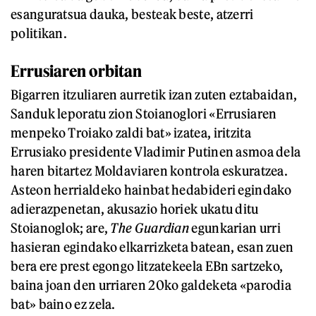
esanguratsua dauka, besteak beste, atzerri
politikan.
Errusiaren orbitan
Bigarren itzuliaren aurretik izan zuten eztabaidan,
Sanduk leporatu zion Stoianoglori «Errusiaren
menpeko Troiako zaldi bat» izatea, iritzita
Errusiako presidente Vladimir Putinen asmoa dela
haren bitartez Moldaviaren kontrola eskuratzea.
Asteon herrialdeko hainbat hedabideri egindako
adierazpenetan, akusazio horiek ukatu ditu
Stoianoglok; are,
The Guardian
egunkarian urri
hasieran egindako elkarrizketa batean, esan zuen
bera ere prest egongo litzatekeela EBn sartzeko,
baina joan den urriaren 20ko galdeketa «parodia
bat» baino ez zela.