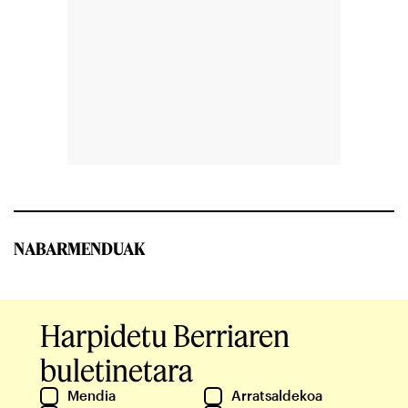
NABARMENDUAK
Harpidetu Berriaren
buletinetara
Mendia
Arratsaldekoa