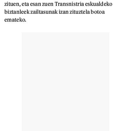
zituen, eta esan zuen Transnistria eskualdeko
biztanleek zailtasunak izan zituztela botoa
emateko.