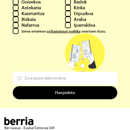
Goizekoa
Badok
Astekaria
Kinka
Kazetaritza
Gipuzkoa
Bizkaia
Araba
Nafarroa
Iparraldea
Izena ematean
pribatutasun politika
onartzen duzu.
Berria.eus - Euskal Editorea SM