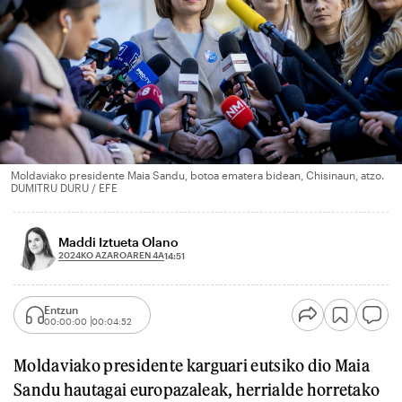
Moldaviako presidente Maia Sandu, botoa ematera bidean, Chisinaun, atzo.
DUMITRU DURU / EFE
Maddi Iztueta Olano
2024KO AZAROAREN 4A
14:51
Entzun
00:00:00
00:04:52
Moldaviako presidente karguari eutsiko dio Maia
Sandu hautagai europazaleak, herrialde horretako