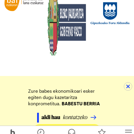
Zure babes ekonomikoari esker
egiten dugu kazetaritza
konprometitua.
BABESTU BERRIA
Egin zure ekarpena