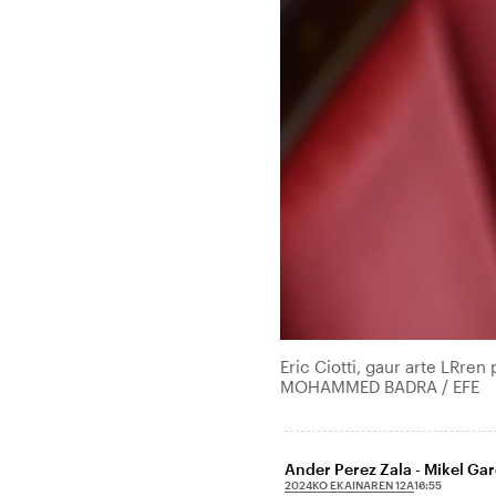
Eric Ciotti, gaur arte LRre
MOHAMMED BADRA / EFE
Ander Perez Zala - Mikel Ga
2024KO EKAINAREN 12A
16:55