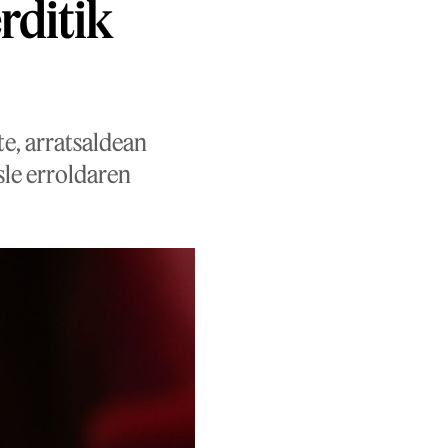
rditik
e, arratsaldean
sle erroldaren