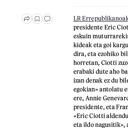
LR Errepublikanoak
presidente Eric Ciot
eskuin muturrareki
kideak eta goi karg
dira, eta ezohiko bi
horretan, Ciotti zuz
erabaki dute aho ba
izan denak ez du bi
egokian» antolatu et
ere, Annie Genevar
presidente, eta Fra
«Eric Ciotti aldend
eta ildo nagusitik»,