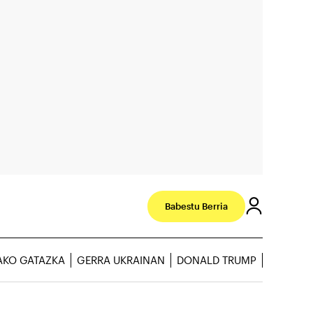
Babestu Berria
AKO GATAZKA
GERRA UKRAINAN
DONALD TRUMP