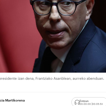
n presidente izan dena, Frantziako Asanblean, aurreko abenduan.
rcia Martikorena
Entzun
00:00:00
00:05:53