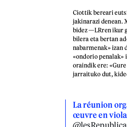
Ciottik bereari euts
jakinarazi denean. 
bidez —LRren ikur g
bilera eta bertan a
nabarmenak» izan d
«ondorio penalak» i
oraindik ere: «Gure 
jarraituko dut, kide
La réunion org
œuvre en viola
@lesRepublica