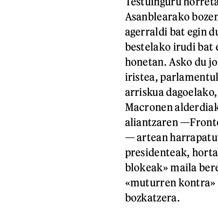
Testuinguru horret
Asanblearako bozen 
agerraldi bat egin 
bestelako irudi ba
honetan. Asko du jo
iristea, parlament
arriskua dagoelako,
Macronen alderdiak
aliantzaren —Front
— artean harrapatut
presidenteak, horta
blokeak» maila berea
«muturren kontra» 
bozkatzera.