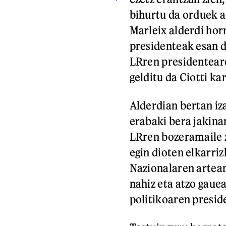
bihurtu da orduek au
Marleix alderdi ho
presidenteak esan d
LRren presidentear
gelditu da Ciotti k
Alderdian bertan iz
erabaki bera jakina
LRren bozeramaile z
egin dioten elkarri
Nazionalaren artea
nahiz eta atzo gaue
politikoaren preside