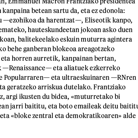
an, Emmanuel Macron Frantziako presidentea
kanpaina betean sartu da, eta ez edonola:
du —ezohikoa da harentzat—, Eliseotik kanpo,
t emateko, hauteskundeetan jokoan asko duen
koan, balitekeelako eskuin muturra agintera
uko behe ganberan blokeoa areagotzeko
 eta horren aurretik, kanpainan bertan,
 —Renaissance— eta aliatuek ezkerreko
e Popularraren— eta ultraeskuinaren —RNren
a geratzeko arriskua dutelako. Frantziako
z, argi ikusten du bidea, «muturretako bi
n jarri baititu, eta boto emaileak deitu baitit
eta «bloke zentral eta demokratikoaren» alde