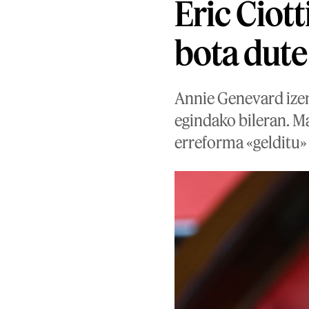
Eric Ciot
bota dute
Annie Genevard izen
egindako bileran. M
erreforma «gelditu»