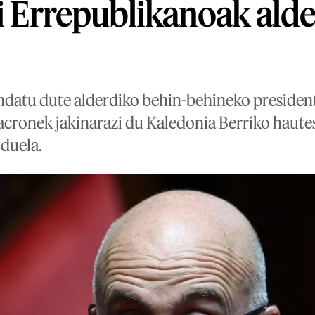
ti Errepublikanoak alde
datu dute alderdiko behin-behineko president
acronek jakinarazi du Kaledonia Berriko haute
 duela.