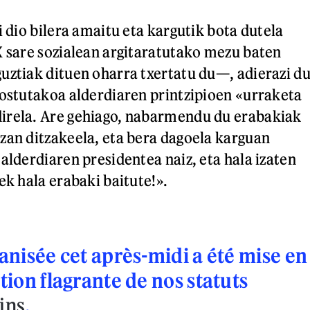
i dio bilera amaitu eta kargutik bota dutela
X sare sozialean argitaratutako mezu baten
uztiak dituen oharra txertatu du—, adierazi d
dostutakoa alderdiaren printzipioen «urraketa
irela. Are gehiago, nabarmendu du erabakiak
zan ditzakeela, eta bera dagoela karguan
alderdiaren presidentea naiz, eta hala izaten
ek hala erabaki baitute!».
anisée cet après-midi a été mise en
tion flagrante de nos statuts
ins
.