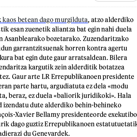
 kaos betean dago murgilduta
, atzo alderdiko
tik esan zuenetik aliantza bat egin nahi duela
n Asanblearako bozetarako. Zuzendaritzako
udun garrantzitsuenak horren kontra agertu
lkura bat egin dute gaur arratsaldean. Bilera
endaritza kargutik zein alderditik botatzea
tez. Gaur arte LR Errepublikanoen presidente
leran parte hartu, argudiatuta ez dela «modu
a, beraz, ez duela «baliorik juridikoki». Hala
d izendatu dute alderdiko behin-behineko
nçois-Xavier Bellamy presidenteorde exekutibo
urik dago guztiz Errepublikanoen estatutuetati
 adierazi du Genevardek.