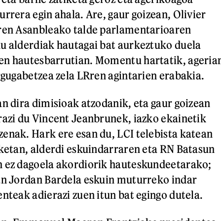
rrera egin ahala. Are, gaur goizean, Olivier
rren Asanbleako talde parlamentarioaren
u alderdiak hautagai bat aurkeztuko duela
en hautesbarrutian. Momentu hartatik, ageria
argugabetzea zela LRren agintarien erabakia.
an dira dimisioak atzodanik, eta gaur goizean
razi du Vincent Jeanbrunek, iazko ekainetik
enak. Hark ere esan du, LCI telebista katean
zketan, alderdi eskuindarraren eta RN Batasun
n ez dagoela akordiorik hauteskundeetarako;
an Jordan Bardela eskuin muturreko indar
nteak adierazi zuen itun bat egingo dutela.