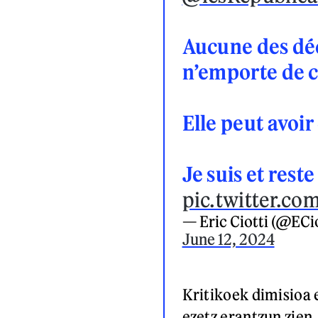
Aucune des déc
n’emporte de 
Elle peut avoi
Je suis et rest
pic.twitter.c
— Eric Ciotti (@ECio
June 12, 2024
Kritikoek dimisioa 
ezetz erantzun zien,