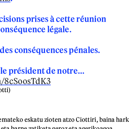
isions prises à cette réunion
conséquence légale.
r des conséquences pénales.
e le président de notre…
om/8cSoosTdK3
tti)
emateko eskatu zioten atzo Ciottiri, baina har
 eta barne zatiketa geroz eta agerikoagoa