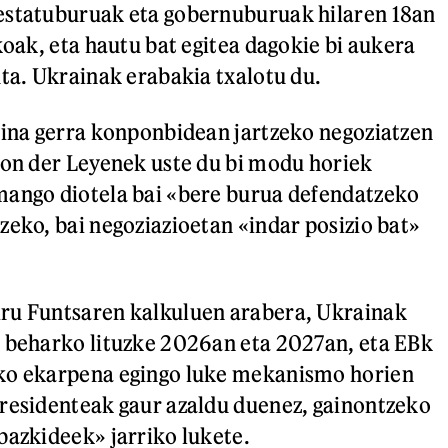
estatuburuak eta gobernuburuak hilaren 18an
koak, eta hautu bat egitea dagokie bi aukera
uta. Ukrainak erabakia txalotu du.
aina gerra konponbidean jartzeko negoziatzen
Von der Leyenek uste du bi modu horiek
mango diotela bai «bere burua defendatzeko
zeko, bai negoziazioetan «indar posizio bat»
ru Funtsaren kalkuluen arabera, Ukrainak
 beharko lituzke 2026an eta 2027an, eta EBk
ko ekarpena egingo luke mekanismo horien
residenteak gaur azaldu duenez, gainontzeko
bazkideek» jarriko lukete.