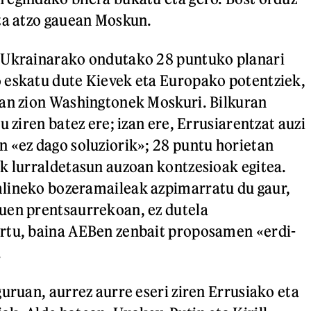
ta atzo gauean Moskun.
 Ukrainarako ondutako 28 puntuko planari
 eskatu dute Kievek eta Europako potentziek,
man zion Washingtonek Moskuri. Bilkuran
u ziren batez ere; izan ere, Errusiarentzat auzi
 «ez dago soluziorik»; 28 puntu horietan
k lurraldetasun auzoan kontzesioak egitea.
lineko bozeramaileak azpimarratu du gaur,
uen prentsaurrekoan, ez dutela
rtu, baina AEBen zenbait proposamen «erdi-
.
guruan, aurrez aurre eseri ziren Errusiako eta