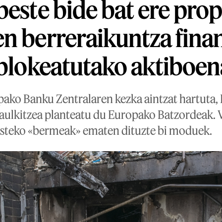
beste bide bat ere pro
n berreraikuntza fina
 blokeatutako aktiboen
pako Banku Zentralaren kezka aintzat hartuta, 
aulkitzea planteatu du Europako Batzordeak.
esteko «bermeak» ematen dituzte bi moduek.