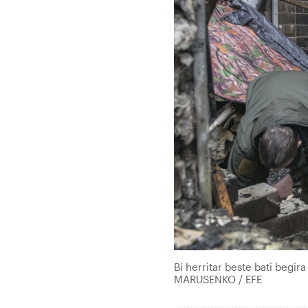
Bi herritar beste bati begi
MARUSENKO / EFE