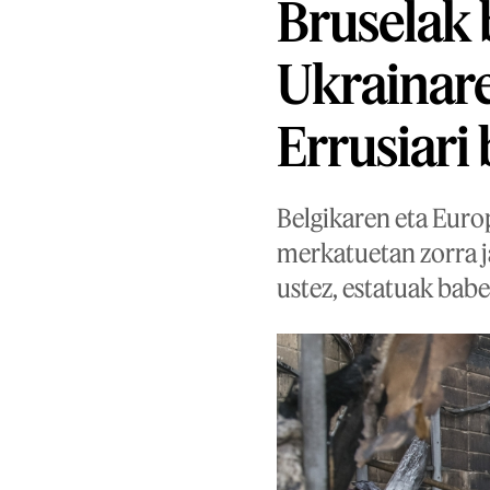
Bruselak 
Ukrainare
Errusiari
Belgikaren eta Euro
merkatuetan zorra j
ustez, estatuak bab