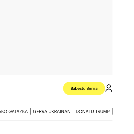
Babestu Berria
AKO GATAZKA
GERRA UKRAINAN
DONALD TRUMP