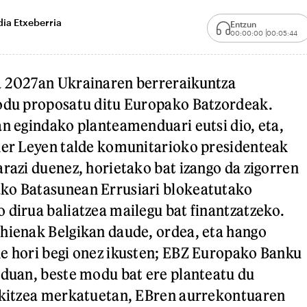
dia Etxeberria
Entzun
00:00:00
00:05:44
a 2027an Ukrainaren berreraikuntza
modu proposatu ditu Europako Batzordeak.
an egindako planteamenduari eutsi dio, eta,
der Leyen talde komunitarioko presidenteak
arazi duenez, horietako bat izango da zigorren
ko Batasunean Errusiari blokeatutako
 dirua baliatzea mailegu bat finantzatzeko.
hienak Belgikan daude, ordea, eta hango
e hori begi onez ikusten; EBZ Europako Banku
rduan, beste modu bat ere planteatu du
ulkitzea merkatuetan, EBren aurrekontuaren