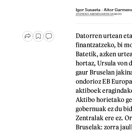
Igor Susaeta - Aitor Garmen
2025EKO ABENDUAREN 3A
18:00
Datorren urtean et
finantzatzeko, bi 
Batetik, azken urte
hortaz, Ursula von 
gaur Bruselan jakin
ondorioz EB Europa
aktiboek eragindako
Aktibo horietako ge
gobernuak ez du bid
Zentralak ere ez. O
Bruselak: zorra ja