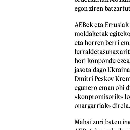
egon ziren batzartu
AEBek eta Errusiak
moldaketak egiteko
eta horren berri e
lurraldetasunaz arit
hori konpondu ezean
jasota dago Ukraina
Dmitri Peskov Krem
egunero eman ohi d
«konpromisorik» lo
onargarriak» direla
Mahai zuri baten in