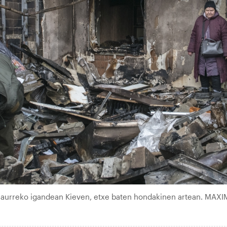
ra aurreko igandean Kieven, etxe baten hondakinen artean. MAXI