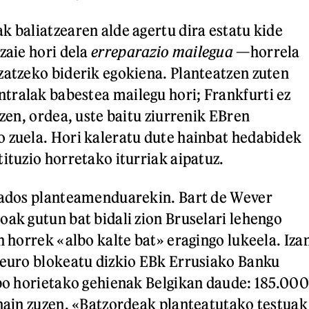
k baliatzearen alde agertu dira estatu kide
zaie hori dela
erreparazio mailegua
—horrela
zatzeko biderik egokiena. Planteatzen zuten
ralak babestea mailegu hori; Frankfurti ez
tzen, ordea, uste baitu ziurrenik EBren
 zuela. Hori kaleratu dute hainbat hedabidek
ituzio horretako iturriak aipatuz.
o ados planteamenduarekin. Bart de Wever
oak gutun bat bidali zion Bruselari lehengo
n horrek «albo kalte bat» eragingo lukeela. Iza
 euro blokeatu dizkio EBk Errusiako Banku
ibo horietako gehienak Belgikan daude: 185.000
 hain zuzen. «Batzordeak planteatutako testuak