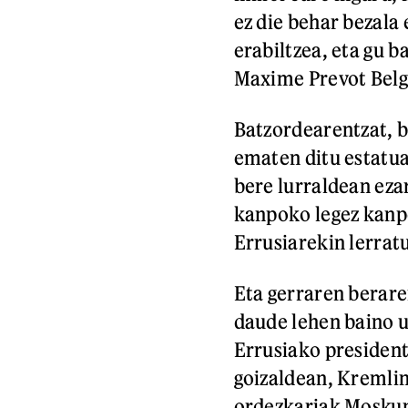
ez die behar bezala 
erabiltzea, eta gu b
Maxime Prevot Belgi
Batzordearentzat, 
ematen ditu estatu
bere lurraldean ezar
kanpoko legez kanpo
Errusiarekin lerrat
Eta gerraren berare
daude lehen baino u
Errusiako president
goizaldean, Kremlin
ordezkariak Moskun 