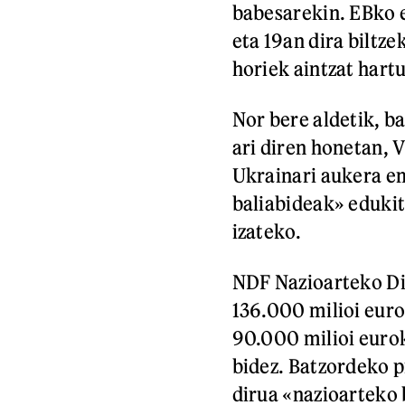
babesarekin. EBko 
eta 19an dira biltze
horiek aintzat hart
Nor bere aldetik, b
ari diren honetan, 
Ukrainari aukera e
baliabideak» edukit
izateko.
NDF Nazioarteko Di
136.000 milioi euro
90.000 milioi euro
bidez. Batzordeko p
dirua «nazioarteko 