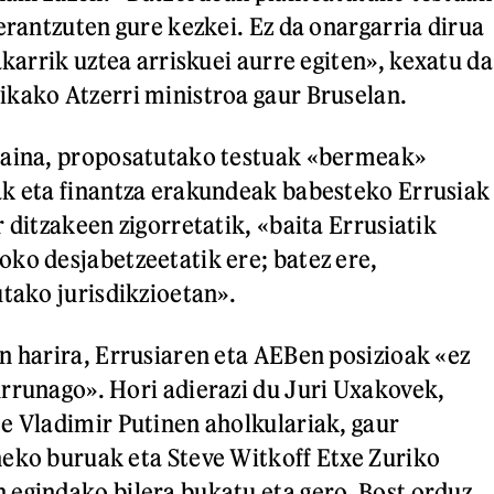
erantzuten gure kezkei. Ez da onargarria dirua
akarrik uztea arriskuei aurre egiten», kexatu da
kako Atzerri ministroa gaur Bruselan.
baina, proposatutako testuak «bermeak»
ak eta finantza erakundeak babesteko Errusiak
 ditzakeen zigorretatik, «baita Errusiatik
ko desjabetzeetatik ere; batez ere,
utako jurisdikzioetan».
n harira, Errusiaren eta AEBen posizioak «ez
rrunago». Hori adierazi du Juri Uxakovek,
e Vladimir Putinen aholkulariak, gaur
eko buruak eta Steve Witkoff Etxe Zuriko
egindako bilera bukatu eta gero. Bost orduz