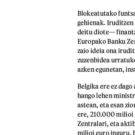
Blokeatutako funtsa
gehienak. Iruditzen 
deitu diote— finant
Europako Banku Zent
zaio ideia ona irudi
zuzenbidea urratuko
azken egunetan, inst
Belgika ere ez dag
hango lehen ministr
astean, eta esan zio
ere, 210.000 milioi
Zentralari, eta akt
milioi euro inguru,