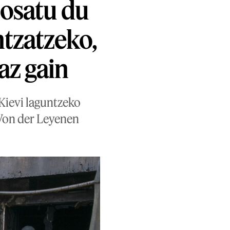
posatu du
ntzatzeko,
az gain
Kievi laguntzeko
 Von der Leyenen