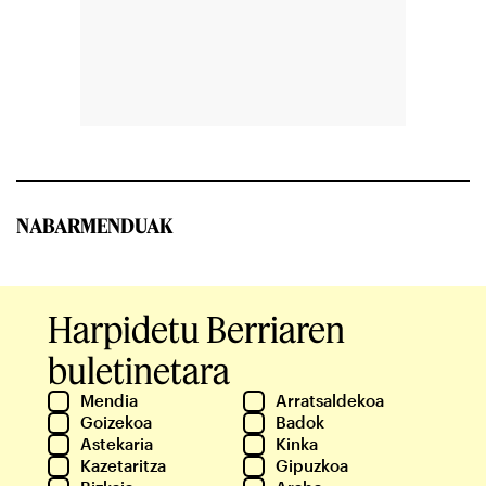
NABARMENDUAK
Harpidetu Berriaren
buletinetara
Mendia
Arratsaldekoa
Goizekoa
Badok
Astekaria
Kinka
Kazetaritza
Gipuzkoa