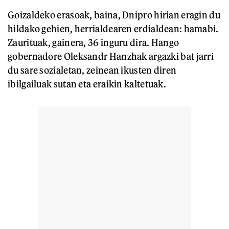
Goizaldeko erasoak, baina, Dnipro hirian eragin du
hildako gehien, herrialdearen erdialdean: hamabi.
Zaurituak, gainera, 36 inguru dira. Hango
gobernadore Oleksandr Hanzhak argazki bat jarri
du sare sozialetan, zeinean ikusten diren
ibilgailuak sutan eta eraikin kaltetuak.