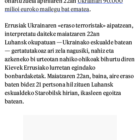
onartu zuela apirilaren 22an
Ukrainari 90.000
milioi euroko mailegu bat ematea
.
Errusiak Ukrainaren «eraso terroristak» aipatzean,
interpretatu daiteke maiatzaren 22an
Luhansk okupatuan —Ukrainako eskualde batean
— gertatutakoaz ari zela nagusiki, nahiz eta
azkeneko bi urteotan nahiko ohikoak bihurtu diren
Kievek Errusiako lurretan egindako
bonbardaketak. Maiatzaren 22an, baina, aire eraso
baten bidez 21 pertsona hil zituen Luhansk
eskualdeko Starobilsk hirian, ikasleen egoitza
batean.