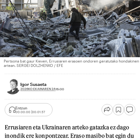
Pertsona bat gaur Kieven, Errusiaren erasoen ondoren geratutako hondakinen
artean. SERGEI DOLZHENKO / EFE
Igor Susaeta
2026KO EKAINAREN 2A
15:00
Entzun
00:00:00
00:01:57
Errusiaren eta Ukrainaren arteko gatazka ez dago
inondik ere konpontzear. Eraso masibo bat egin du