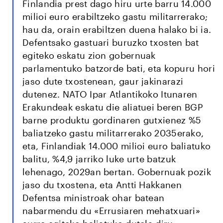
Finlandia prest dago hiru urte barru 14.000
milioi euro erabiltzeko gastu militarrerako;
hau da, orain erabiltzen duena halako bi ia.
Defentsako gastuari buruzko txosten bat
egiteko eskatu zion gobernuak
parlamentuko batzorde bati, eta kopuru hori
jaso dute txostenean, gaur jakinarazi
dutenez. NATO Ipar Atlantikoko Itunaren
Erakundeak eskatu die aliatuei beren BGP
barne produktu gordinaren gutxienez %5
baliatzeko gastu militarrerako 2035erako,
eta, Finlandiak 14.000 milioi euro baliatuko
balitu, %4,9 jarriko luke urte batzuk
lehenago, 2029an bertan. Gobernuak pozik
jaso du txostena, eta Antti Hakkanen
Defentsa ministroak ohar batean
nabarmendu du «Errusiaren mehatxuari»