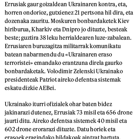
Errusiak gaur goizaldean Ukrainaren kontra, eta,
horren ondorioz, gutxienez 21 pertsona hil dira, eta
dozenaka zauritu. Moskuren bonbardaketek Kiev
hiriburua, Kharkiv eta Dnipro jo dituzte, besteak
beste; guztira 38 leku herrialdearen luze-zabalean.
Errusiaren buruzagitza militarrak komunikatu
batean nabarmendu du «Ukrainaren eraso
terroristei» emandako erantzuna direla gaurko
bonbardaketak. Volodimir Zelenski Ukrainako
presidenteak Patriot aireko defentsa sistemak
eskatu dizkie AEBei.
Ukrainako iturri ofizialek ohar baten bidez
jakinarazi dutenez, Errusiak 73 misil eta 656 drone
jaurti ditu. Aireko defentsa sistemek 40 misil eta
602 drone erorarazi dituzte. Datu horiek eta
erasoek eragindako hildakoak aintzat hartuta,