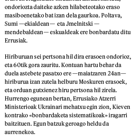
ondoriozta daiteke azken hilabeteotako eraso
masiboenetako bat izan dela gaurkoa. Poltava,
Sumi —ekialdean— eta Jmelnitski —
mendebaldean— eskualdeak ere bonbardatu ditu
Errusiak.
Hiriburuan sei pertsona hil dira erasoen ondorioz,
eta 60tik gora zauritu. Kontuan hartu behar da
duela astebete pasatxo ere —maiatzaren 24an—
hiriburua izan zutela helburu Moskuren erasoek,
eta orduan gutxienez hiru pertsona hil zirela.
Hurrengo egunean bertan, Errusiako Atzerri
Ministerioak Ukrainari mehatxu egin zion, Kieven
kontrako «bonbardaketa sistematikoak» iragarri
baitzituen. Egun batzuk geroago heldu da
aurrenekoa.