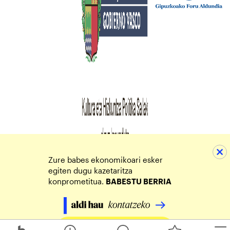
Zure babes ekonomikoari esker
egiten dugu kazetaritza
konprometitua.
BABESTU BERRIA
Egin zure ekarpena