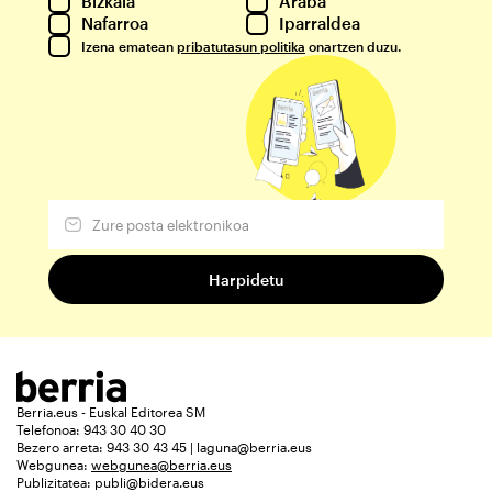
Bizkaia
Araba
Nafarroa
Iparraldea
Izena ematean
pribatutasun politika
onartzen duzu.
Berria.eus - Euskal Editorea SM
Telefonoa: 943 30 40 30
Bezero arreta: 943 30 43 45 | laguna@berria.eus
Webgunea:
webgunea@berria.eus
Publizitatea:
publi@bidera.eus