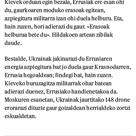
Kievek orduan egin bezala, Errusiak ere esan ohi
du, gaurkoaren moduko erasoak egitean,
azpiegitura militarra izan ohi duela helburu. Eta,
hain zuzen, hori adierazi du gaur. «Erasoak
helburua bete du». Hildakoen artean zibilak
daude.
Bestalde, Ukrainak jakinarazi du Errusiaren
energia azpiegitura bat jo duela gaur Krasnodarren,
Errusia hegoaldean; findegi bat, hain zuzen.
Kieveko buruzagitza militarrak ohar batean
adierazi duenez, Errusiako handienetakoa da.
Moskuren esanetan, Ukrainak jaurtitako 148 drone
erorarazi dituzte gaur goizaldean herrialdeko zortzi
eskualdetan.