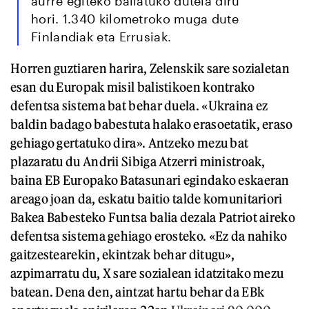
aurre egiteko baliatuko dutela diru
hori. 1.340 kilometroko muga dute
Finlandiak eta Errusiak.
Horren guztiaren harira, Zelenskik sare sozialetan
esan du Europak misil balistikoen kontrako
defentsa sistema bat behar duela. «Ukraina ez
baldin badago babestuta halako erasoetatik, eraso
gehiago gertatuko dira». Antzeko mezu bat
plazaratu du Andrii Sibiga Atzerri ministroak,
baina EB Europako Batasunari egindako eskaeran
areago joan da, eskatu baitio talde komunitariori
Bakea Babesteko Funtsa balia dezala Patriot aireko
defentsa sistema gehiago erosteko. «Ez da nahiko
gaitzestearekin, ekintzak behar ditugu»,
azpimarratu du, X sare sozialean idatzitako mezu
batean. Dena den, aintzat hartu behar da EBk