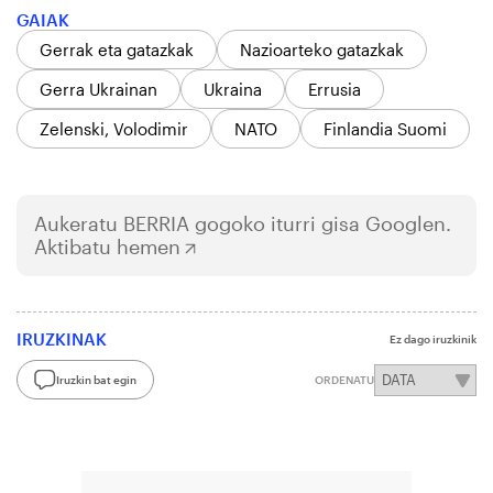
GAIAK
Gerrak eta gatazkak
Nazioarteko gatazkak
Gerra Ukrainan
Ukraina
Errusia
Zelenski, Volodimir
NATO
Finlandia Suomi
Aukeratu
BERRIA
gogoko iturri gisa Googlen.
Aktibatu hemen
IRUZKINAK
Ez dago iruzkinik
Iruzkin bat egin
ORDENATU