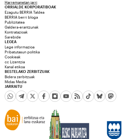
Harremanetan jarri
ORRIALDE KORPORATIBOAK
Ezagutu BERRIA Taldea
BERRIA berri bloga
Publizitatea
Galdera-erantzunak
Kontratazioak
Sarebide
LEGEA
Lege informazioa
Pribatutasun politika
Cookieak
cc Lizentzia
Kanal etikoa
BESTELAKO ZERBITZUAK
Bidera zerbitzuak
Midas Media
JARRAITU